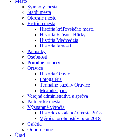
Mesto
Symboly mesta
Štatút mesta
Okresné mesto
História mesta
História kráľovského mesta
História Krásnej Hôrky
História Medvedzia
História farnosti
Pamiatky
Osobnosti
Prírodné pomery
Oravice
História Oravíc
Fotogaléria
Termálne bazény Oravice
Meander park
Verejná administratíva a správa
Partnerské mestá
Významné výročia
Historický kalendár mesta 2018
Výročia osobností v roku 2018
Galéria
Odporúčame
Úrad