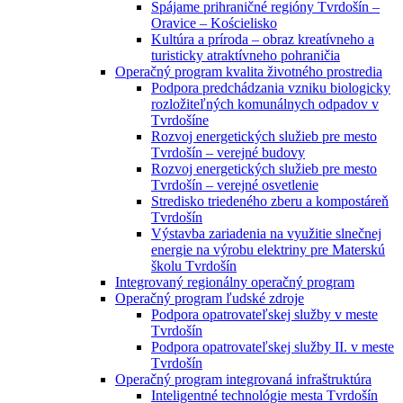
Spájame prihraničné regióny Tvrdošín –
Oravice – Kościelisko
Kultúra a príroda – obraz kreatívneho a
turisticky atraktívneho pohraničia
Operačný program kvalita životného prostredia
Podpora predchádzania vzniku biologicky
rozložiteľných komunálnych odpadov v
Tvrdošíne
Rozvoj energetických služieb pre mesto
Tvrdošín – verejné budovy
Rozvoj energetických služieb pre mesto
Tvrdošín – verejné osvetlenie
Stredisko triedeného zberu a kompostáreň
Tvrdošín
Výstavba zariadenia na využitie slnečnej
energie na výrobu elektriny pre Materskú
školu Tvrdošín
Integrovaný regionálny operačný program
Operačný program ľudské zdroje
Podpora opatrovateľskej služby v meste
Tvrdošín
Podpora opatrovateľskej služby II. v meste
Tvrdošín
Operačný program integrovaná infraštruktúra
Inteligentné technológie mesta Tvrdošín