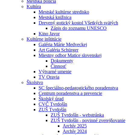
Mestská polícia
Kultúra
Mestské kultúrne stredisko
Mestská knižnica
Drevený gotický kostol Všetkých svätých
Zápis do zoznamu UNESCO
Kino Javor
Kultúrne inštitúcie
Galéria Márie Medveckej
Art Galéria Schürger
Miestny odbor Matice slovenskej
Dokumenty
Činnosť
Výtvarné umenie
TV Oravia
Školstvo
SC špeciálno-pedagogického poradenstva
Centrum poradenstva a prevencie
Školský úrad
CVČ Tvrdošín
ZUŠ Tvrdošín
ZUŠ Tvrdošín - webstránka
ZUŠ Tvrdošín - povinné zverejňovanie
Archív 2025
Archív 2024