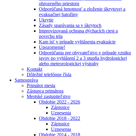
ohrozeného priestoru
Odporúčaná hmotnosť a zloženie úkrytovej a
evakuačnej batožiny
Ukrytie
Zásady sparávania sa v úkrytoch
Improvizovaná ochrana dýchacích ciest a
povrchu tela
Kam ísť v prípade vyhlásenia evakuácie
Upozornenie!
Odporúčania pre obyvateľstvo v prípade vzniku
javov po vyhlásení 2 a 3 stupňa hydrologickej
alebo meteorologickej výstrahy
Kontakt
Dôležité telefónne čísla
Samospráva
Primátor mesta
Zástupca primátora
Mestské zastupiteľstvo
Obdobie 2022 - 2026
Zápisnice
Uznesenia
Obdobie 2018 - 2022
Zápisnice
Uznesenia
Obdobie 2014 - 2018