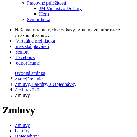
Pracovné príležitosti
JM Vinárstvo Doľany
Hern
Senior linka
Naše návrhy pre rýchle odkazy!
Zaujímavé informácie
z nášho obsahu…
Virtuálna prehliadka
mestská plaváreň
seniori
Facebook
odporúčame
Úvodná stránka
Zverejňovanie
Zmluvy, Faktúry, a Objednávky
Archív 2020
Zmluvy
Zmluvy
Zmluvy
Faktúry
Objednávky