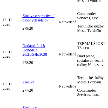
Mesto Tvrdošín
Commander
Zmluva o spracúvaní
Services, s.r.o.
15. 12.
osobných údajov
Neuvedené
2020
Technické služby
279/20
Mesta Tvrdošín
TERMALŠPORT
Dodatok č. 1 k
TS s.r.o.
Dohode č.
15. 12.
Neuvedené
20/21/54E/3638
Úrad práce,
2020
sociálnych vecí a
278/20
rodiny Námestovo
Technické služby
Zmluva
Mesta Tvrdošín
15. 12.
Neuvedené
2020
277/20
Commander
Services, s.r.o.
Zmluva o