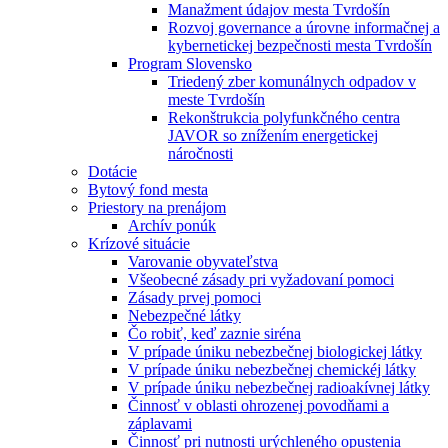
Manažment údajov mesta Tvrdošín
Rozvoj governance a úrovne informačnej a
kybernetickej bezpečnosti mesta Tvrdošín
Program Slovensko
Triedený zber komunálnych odpadov v
meste Tvrdošín
Rekonštrukcia polyfunkčného centra
JAVOR so znížením energetickej
náročnosti
Dotácie
Bytový fond mesta
Priestory na prenájom
Archív ponúk
Krízové situácie
Varovanie obyvateľstva
Všeobecné zásady pri vyžadovaní pomoci
Zásady prvej pomoci
Nebezpečné látky
Čo robiť, keď zaznie siréna
V prípade úniku nebezbečnej biologickej látky
V prípade úniku nebezbečnej chemickéj látky
V prípade úniku nebezbečnej radioakívnej látky
Činnosť v oblasti ohrozenej povodňami a
záplavami
Činnosť pri nutnosti urýchleného opustenia