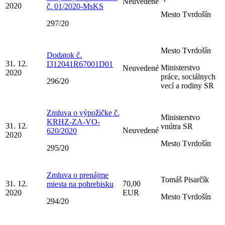
Neuvedené
2020
č. 01/2020-MsKS
Mesto Tvrdošín
297/20
Mesto Tvrdošín
Dodatok č.
31. 12.
I312041R67001D01
Ministerstvo
Neuvedené
2020
práce, sociálnych
296/20
vecí a rodiny SR
Zmluva o výpožičke č.
Ministerstvo
KRHZ-ZA-VO-
31. 12.
vnútra SR
Neuvedené
620/2020
2020
Mesto Tvrdošín
295/20
Zmluva o prenájme
Tomáš Pisarčík
31. 12.
70,00
miesta na pohrebisku
2020
EUR
Mesto Tvrdošín
294/20