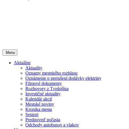
Menu
Aktuálne
Aktuality
Oznamy mestského rozhlasu
Oznámenie o prerušení dodávky elektriny
Filmové dokumenty
Rozhovory z Tvrdošína
Investičné aktuality
Kalendár akcií
Mestské noviny
Kronika mesta
Seniori
Predpoveď počasia
Odchody autobusov a vlakov