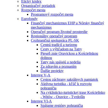
Etický kódex
Organizačný poriadok
Rozpočet mesta
Programový rozpočet mesta
Eurofondy
Finančný mechanizmus EHP a Nórsky finančný
mechanizmus
Operačný program životné prostredie
Regionálny operačný program
Cezhraničná spolupráca PL-SK
Centrá tradícií a turizmu
Cesty s výhľadom na Tatry
Pieseň znie Oravickou a Kościeliskou
dolinou
Tatry nás spájajú a nedelia
Za zdravím a poznaním
Ďalšie projekty
Interreg V-A
Cestou záchrany sakrálnych pamiatok
Aktívna turistika - kľúč k rozvoju
pohraničia
Na cyklisticko-turistickej trase Kościelisko
- Witów - Oravice - Tvrdošín
Interreg VI-A
Spájame regióny pohraničia