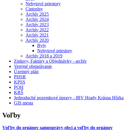
Nebytové priestory
Cintoríny
Archív 2025
Archív 2024
Archív 2023
Archív 2022
Archív 2021
Archív 2020
Byty
Nebytové priestory
Archív 2018 a 2019
Zmluvy, Faktúry a Objednávky - archív
Verejné obstarávanie
Územný plán
PHSR
KPSS
POH
KRŠ
Jednoduché pozemkové úpravy - IBV Hrady Krásna Hôrka
GIS mesta
Voľby
Voľby do orgánov samosprávy obcí a voľby do orgánov