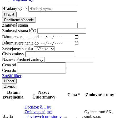
Hľadaný výraz
Hľadať
Rozšírené hľadanie
Zmluvná strana
Zmluvná strana IČO
Dátum zverejnenia od
Dátum zverejnenia do
Zverejnený v roku
Číslo zmluvy
Názov / Predmet zmluvy
Cena od
Cena do
Zrušiť filter
Zavrieť
Dátum
Názov
Cena *
Zmluvné strany
zverejnenia
Číslo zmluvy
Dodatok č. 1 ku
Zmluve o nájme
Gyncentrum SK,
31. 12.
nebytových priestorov
spol. s.r.o.