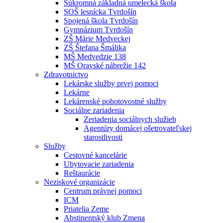
Súkromná základná umelecká škola
SOŠ lesnícka Tvrdošín
Spojená škola Tvrdošín
Gymnázium Tvrdošín
ZŠ Márie Medveckej
ZŠ Štefana Šmálika
MŠ Medvedzie 138
MŠ Oravské nábrežie 142
Zdravotnictvo
Lekárske služby prvej pomoci
Lekárne
Lekárenské pohotovostné služby
Sociálne zariadenia
Zeriadenia sociálnych služieb
Agentúry domácej ošetrovateľskej
starostlivosti
Služby
Cestovné kancelárie
Ubytovacie zariadenia
Reštaurácie
Neziskové organizácie
Centrum právnej pomoci
ICM
Priatelia Zeme
Abstinentský klub Zmena