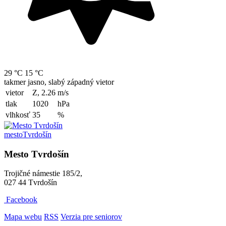
29 °C
15 °C
takmer jasno, slabý západný vietor
vietor
Z, 2.26
m/s
tlak
1020
hPa
vlhkosť
35
%
mesto
Tvrdošín
Mesto Tvrdošín
Trojičné námestie 185/2,
027 44 Tvrdošín
Facebook
Mapa webu
RSS
Verzia pre seniorov