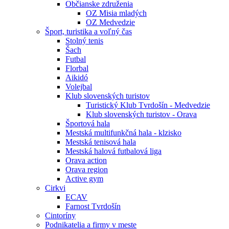
Občianske združenia
OZ Misia mladých
OZ Medvedzie
Šport, turistika a voľný čas
Stolný tenis
Šach
Futbal
Florbal
Aikidó
Volejbal
Klub slovenských turistov
Turistický Klub Tvrdošín - Medvedzie
Klub slovenských turistov - Orava
Športová hala
Mestská multifunkčná hala - klzisko
Mestská tenisová hala
Mestská halová futbalová liga
Orava action
Orava region
Active gym
Cirkvi
ECAV
Farnost Tvrdošín
Cintoríny
Podnikatelia a firmy v meste