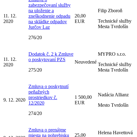
zabezpečovaní služby
na uloženie a
Filip Zboroň
11. 12.
20,00
zneškodnenie odpadu
Technické služby
2020
EUR
na skládke odpadov
Mesta Tvrdošín
Jurčov Laz
276/20
Dodatok č. 2 k Zmluve
MYPRO s.r.o.
11. 12.
o poskytovaní PZS
Neuvedené
Technické služby
2020
275/20
Mesta Tvrdošín
Zmluva o poskytnutí
peňažných
Nadácia Allianz
1 500,00
prostriedkov č.
9. 12. 2020
EUR
12/2020
Mesto Tvrdošín
274/20
Zmluva o prenájme
Helena Havettová
25,00
miesta na pohrebisku