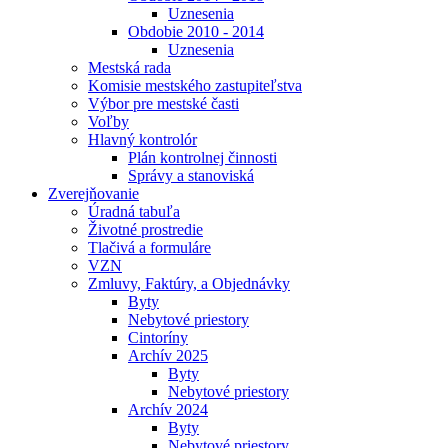
Uznesenia
Obdobie 2010 - 2014
Uznesenia
Mestská rada
Komisie mestského zastupiteľstva
Výbor pre mestské časti
Voľby
Hlavný kontrolór
Plán kontrolnej činnosti
Správy a stanoviská
Zverejňovanie
Úradná tabuľa
Životné prostredie
Tlačivá a formuláre
VZN
Zmluvy, Faktúry, a Objednávky
Byty
Nebytové priestory
Cintoríny
Archív 2025
Byty
Nebytové priestory
Archív 2024
Byty
Nebytové priestory