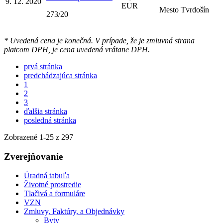
9. 12. 2020
EUR
Mesto Tvrdošín
273/20
* Uvedená cena je konečná. V prípade, že je zmluvná strana
platcom DPH, je cena uvedená vrátane DPH.
prvá stránka
predchádzajúca stránka
1
2
3
ďalšia stránka
posledná stránka
Zobrazené
1
-
25
z 297
Zverejňovanie
Úradná tabuľa
Životné prostredie
Tlačivá a formuláre
VZN
Zmluvy, Faktúry, a Objednávky
Byty