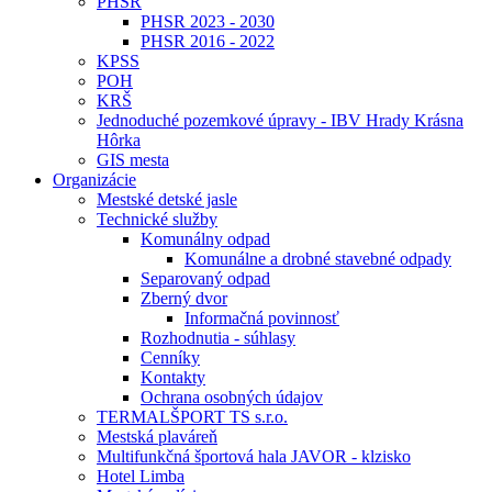
PHSR
PHSR 2023 - 2030
PHSR 2016 - 2022
KPSS
POH
KRŠ
Jednoduché pozemkové úpravy - IBV Hrady Krásna
Hôrka
GIS mesta
Organizácie
Mestské detské jasle
Technické služby
Komunálny odpad
Komunálne a drobné stavebné odpady
Separovaný odpad
Zberný dvor
Informačná povinnosť
Rozhodnutia - súhlasy
Cenníky
Kontakty
Ochrana osobných údajov
TERMALŠPORT TS s.r.o.
Mestská plaváreň
Multifunkčná športová hala JAVOR - klzisko
Hotel Limba