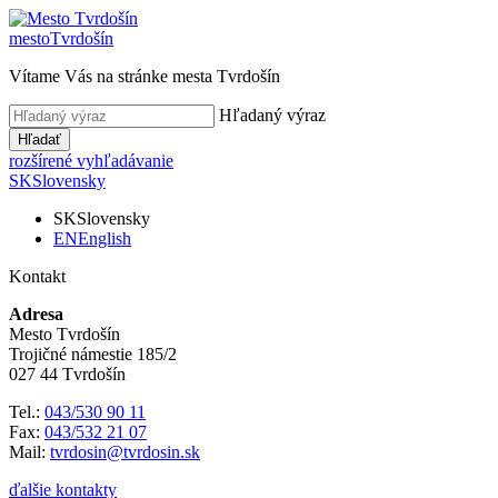
mesto
Tvrdošín
Vítame Vás na stránke mesta Tvrdošín
Hľadaný výraz
Hľadať
rozšírené vyhľadávanie
SK
Slovensky
SK
Slovensky
EN
English
Kontakt
Adresa
Mesto Tvrdošín
Trojičné námestie 185/2
027 44 Tvrdošín
Tel.:
043/530 90 11
Fax:
043/532 21 07
Mail:
tvrdosin@tvrdosin.sk
ďalšie kontakty