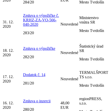
2020
EUR
284/20
Mesto Tvrdošín
Zmluva o výpožičke č.
Ministerstvo
KRHZ-ZA-VO-566-
31. 12.
vnútra SR
Neuvedené
040-2020
2020
Mesto Tvrdošín
283/20
Štatistický úrad
Zmluva o výpožičke
18. 12.
SR
Neuvedené
2020
282/20
Mesto Tvrdošín
TERMALŠPORT
Dodatok č. 14
17. 12.
TS s.r.o.
Neuvedené
2020
281/20
Mesto Tvrdošín
regionPRESS,
Zmluva o inzercii
16. 12.
48,00
s.r.o.
2020
EUR
280/20