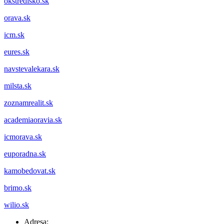
okstredisko.sk
orava.sk
icm.sk
eures.sk
navstevalekara.sk
milsta.sk
zoznamrealit.sk
academiaoravia.sk
icmorava.sk
euporadna.sk
kamobedovat.sk
brimo.sk
wilio.sk
Adresa: