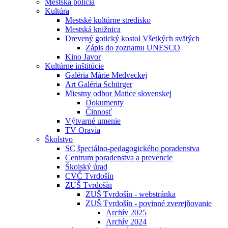
Mestská polícia
Kultúra
Mestské kultúrne stredisko
Mestská knižnica
Drevený gotický kostol Všetkých svätých
Zápis do zoznamu UNESCO
Kino Javor
Kultúrne inštitúcie
Galéria Márie Medveckej
Art Galéria Schürger
Miestny odbor Matice slovenskej
Dokumenty
Činnosť
Výtvarné umenie
TV Oravia
Školstvo
SC špeciálno-pedagogického poradenstva
Centrum poradenstva a prevencie
Školský úrad
CVČ Tvrdošín
ZUŠ Tvrdošín
ZUŠ Tvrdošín - webstránka
ZUŠ Tvrdošín - povinné zverejňovanie
Archív 2025
Archív 2024