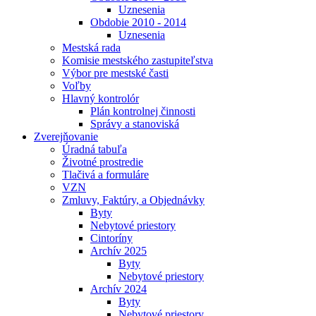
Uznesenia
Obdobie 2010 - 2014
Uznesenia
Mestská rada
Komisie mestského zastupiteľstva
Výbor pre mestské časti
Voľby
Hlavný kontrolór
Plán kontrolnej činnosti
Správy a stanoviská
Zverejňovanie
Úradná tabuľa
Životné prostredie
Tlačivá a formuláre
VZN
Zmluvy, Faktúry, a Objednávky
Byty
Nebytové priestory
Cintoríny
Archív 2025
Byty
Nebytové priestory
Archív 2024
Byty
Nebytové priestory