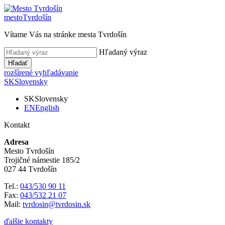
mesto
Tvrdošín
Vítame Vás na stránke mesta Tvrdošín
Hľadaný výraz
Hľadať
rozšírené vyhľadávanie
SK
Slovensky
SK
Slovensky
EN
English
Kontakt
Adresa
Mesto Tvrdošín
Trojičné námestie 185/2
027 44 Tvrdošín
Tel.:
043/530 90 11
Fax:
043/532 21 07
Mail:
tvrdosin@tvrdosin.sk
ďalšie kontakty