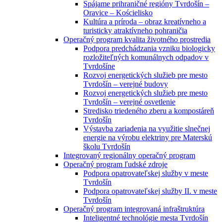
Spájame prihraničné regióny Tvrdošín –
Oravice – Kościelisko
Kultúra a príroda – obraz kreatívneho a
turisticky atraktívneho pohraničia
Operačný program kvalita životného prostredia
Podpora predchádzania vzniku biologicky
rozložiteľných komunálnych odpadov v
Tvrdošíne
Rozvoj energetických služieb pre mesto
Tvrdošín – verejné budovy
Rozvoj energetických služieb pre mesto
Tvrdošín – verejné osvetlenie
Stredisko triedeného zberu a kompostáreň
Tvrdošín
Výstavba zariadenia na využitie slnečnej
energie na výrobu elektriny pre Materskú
školu Tvrdošín
Integrovaný regionálny operačný program
Operačný program ľudské zdroje
Podpora opatrovateľskej služby v meste
Tvrdošín
Podpora opatrovateľskej služby II. v meste
Tvrdošín
Operačný program integrovaná infraštruktúra
Inteligentné technológie mesta Tvrdošín