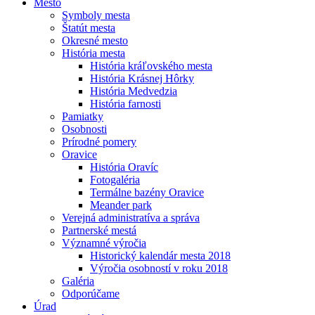
Mesto
Symboly mesta
Štatút mesta
Okresné mesto
História mesta
História kráľovského mesta
História Krásnej Hôrky
História Medvedzia
História farnosti
Pamiatky
Osobnosti
Prírodné pomery
Oravice
História Oravíc
Fotogaléria
Termálne bazény Oravice
Meander park
Verejná administratíva a správa
Partnerské mestá
Významné výročia
Historický kalendár mesta 2018
Výročia osobností v roku 2018
Galéria
Odporúčame
Úrad