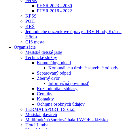
PHSR
PHSR 2023 - 2030
PHSR 2016 - 2022
KPSS
POH
KRŠ
Jednoduché pozemkové úpravy - IBV Hrady Krásna
Hôrka
GIS mesta
Organizácie
Mestské detské jasle
Technické služby
Komunálny odpad
Komunálne a drobné stavebné odpady
Separovaný odpad
Zberný dvor
Informačná povinnosť
Rozhodnutia - súhlasy
Cenníky
Kontakty
Ochrana osobných údajov
TERMALŠPORT TS s.r.o.
Mestská plaváreň
Multifunkčná športová hala JAVOR - klzisko
Hotel Limba