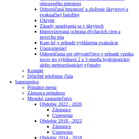
ohrozeného priestoru
Odporúčaná hmotnosť a zloženie úkrytovej a
evakuačnej batožiny
Ukrytie
Zásady sparávania sa v úkrytoch
Improvizovaná ochrana dýchacích ciest a
povrchu tela
Kam ísť v prípade vyhlásenia evakuácie
Upozornenie!
Odporúčania pre obyvateľstvo v prípade vzniku
javov po vyhlásení 2 a 3 stupňa hydrologickej
alebo meteorologickej výstrahy
Kontakt
Dôležité telefónne čísla
Samospráva
Primátor mesta
Zástupca primátora
Mestské zastupiteľstvo
Obdobie 2022 - 2026
Zápisnice
Uznesenia
Obdobie 2018 - 2022
Zápisnice
Uznesenia
Obdobie 2014 - 2018