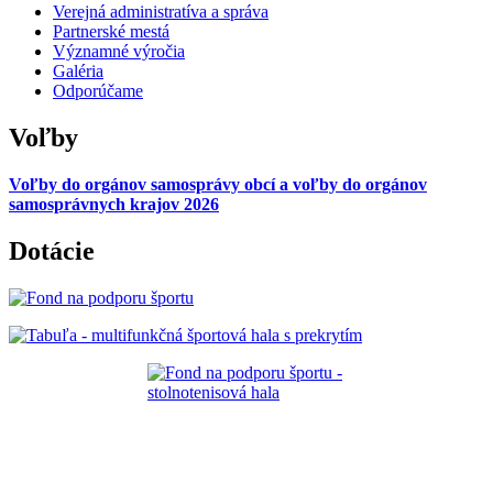
Verejná administratíva a správa
Partnerské mestá
Významné výročia
Galéria
Odporúčame
Voľby
Voľby do orgánov samosprávy obcí a voľby do orgánov
samosprávnych krajov 2026
Dotácie