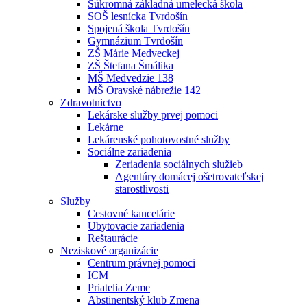
Súkromná základná umelecká škola
SOŠ lesnícka Tvrdošín
Spojená škola Tvrdošín
Gymnázium Tvrdošín
ZŠ Márie Medveckej
ZŠ Štefana Šmálika
MŠ Medvedzie 138
MŠ Oravské nábrežie 142
Zdravotnictvo
Lekárske služby prvej pomoci
Lekárne
Lekárenské pohotovostné služby
Sociálne zariadenia
Zeriadenia sociálnych služieb
Agentúry domácej ošetrovateľskej
starostlivosti
Služby
Cestovné kancelárie
Ubytovacie zariadenia
Reštaurácie
Neziskové organizácie
Centrum právnej pomoci
ICM
Priatelia Zeme
Abstinentský klub Zmena