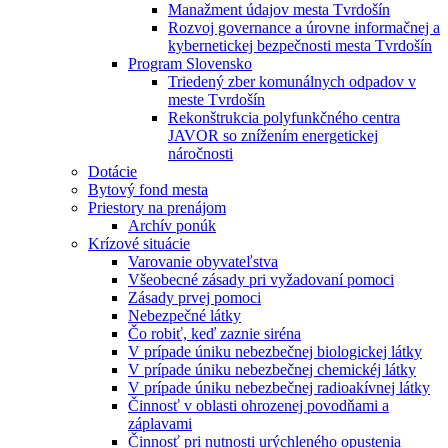
Manažment údajov mesta Tvrdošín
Rozvoj governance a úrovne informačnej a
kybernetickej bezpečnosti mesta Tvrdošín
Program Slovensko
Triedený zber komunálnych odpadov v
meste Tvrdošín
Rekonštrukcia polyfunkčného centra
JAVOR so znížením energetickej
náročnosti
Dotácie
Bytový fond mesta
Priestory na prenájom
Archív ponúk
Krízové situácie
Varovanie obyvateľstva
Všeobecné zásady pri vyžadovaní pomoci
Zásady prvej pomoci
Nebezpečné látky
Čo robiť, keď zaznie siréna
V prípade úniku nebezbečnej biologickej látky
V prípade úniku nebezbečnej chemickéj látky
V prípade úniku nebezbečnej radioakívnej látky
Činnosť v oblasti ohrozenej povodňami a
záplavami
Činnosť pri nutnosti urýchleného opustenia