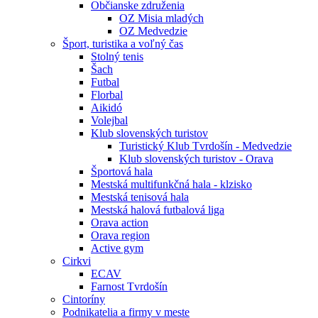
Občianske združenia
OZ Misia mladých
OZ Medvedzie
Šport, turistika a voľný čas
Stolný tenis
Šach
Futbal
Florbal
Aikidó
Volejbal
Klub slovenských turistov
Turistický Klub Tvrdošín - Medvedzie
Klub slovenských turistov - Orava
Športová hala
Mestská multifunkčná hala - klzisko
Mestská tenisová hala
Mestská halová futbalová liga
Orava action
Orava region
Active gym
Cirkvi
ECAV
Farnost Tvrdošín
Cintoríny
Podnikatelia a firmy v meste