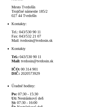
Mesto Tvrdošín
Trojičné námestie 185/2
027 44 Tvrdošín
Kontakty:
Tel.: 043/530 90 11
Fax: 043/532 21 07
Mail: tvrdosin@tvrdosin.sk
Kontakty
Tel.:
043/530 90 11
Mail:
tvrdosin@tvrdosin.sk
IČO:
00 314 901
DIČ:
2020573929
Úradné hodiny:
Po:
07:30 - 15:30
Ut:
Nestránkový deň
St:
07:30 - 16:00
Št:
Nestránkový deň