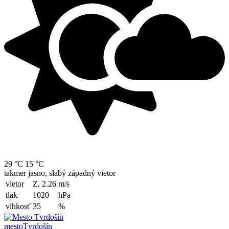
29 °C
15 °C
takmer jasno, slabý západný vietor
vietor
Z, 2.26
m/s
tlak
1020
hPa
vlhkosť
35
%
mesto
Tvrdošín