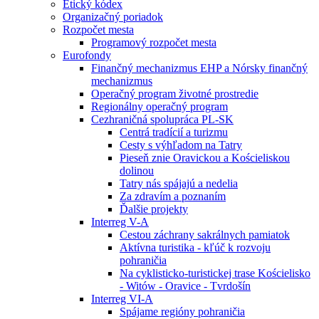
Etický kódex
Organizačný poriadok
Rozpočet mesta
Programový rozpočet mesta
Eurofondy
Finančný mechanizmus EHP a Nórsky finančný
mechanizmus
Operačný program životné prostredie
Regionálny operačný program
Cezhraničná spolupráca PL-SK
Centrá tradícií a turizmu
Cesty s výhľadom na Tatry
Pieseň znie Oravickou a Kościeliskou
dolinou
Tatry nás spájajú a nedelia
Za zdravím a poznaním
Ďalšie projekty
Interreg V-A
Cestou záchrany sakrálnych pamiatok
Aktívna turistika - kľúč k rozvoju
pohraničia
Na cyklisticko-turistickej trase Kościelisko
- Witów - Oravice - Tvrdošín
Interreg VI-A
Spájame regióny pohraničia