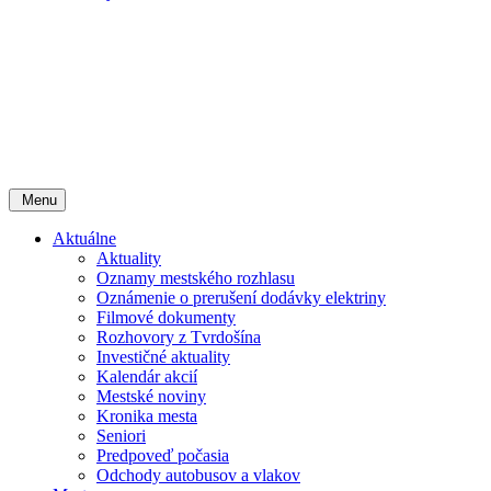
Menu
Aktuálne
Aktuality
Oznamy mestského rozhlasu
Oznámenie o prerušení dodávky elektriny
Filmové dokumenty
Rozhovory z Tvrdošína
Investičné aktuality
Kalendár akcií
Mestské noviny
Kronika mesta
Seniori
Predpoveď počasia
Odchody autobusov a vlakov