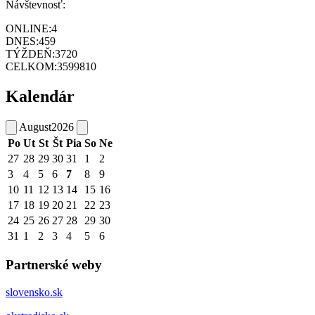
Návštevnosť:
ONLINE:
4
DNES:
459
TÝŽDEŇ:
3720
CELKOM:
3599810
Kalendár
August
2026
Po
Ut
St
Št
Pia
So
Ne
27
28
29
30
31
1
2
3
4
5
6
7
8
9
10
11
12
13
14
15
16
17
18
19
20
21
22
23
24
25
26
27
28
29
30
31
1
2
3
4
5
6
Partnerské weby
slovensko.sk