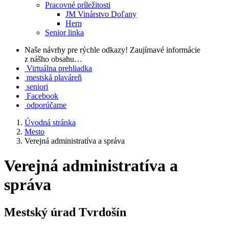
Pracovné príležitosti
JM Vinárstvo Doľany
Hern
Senior linka
Naše návrhy pre rýchle odkazy!
Zaujímavé informácie
z nášho obsahu…
Virtuálna prehliadka
mestská plaváreň
seniori
Facebook
odporúčame
Úvodná stránka
Mesto
Verejná administratíva a správa
Verejná administratíva a
správa
Mestský úrad Tvrdošín