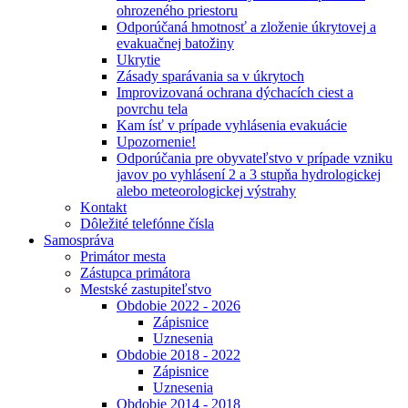
ohrozeného priestoru
Odporúčaná hmotnosť a zloženie úkrytovej a
evakuačnej batožiny
Ukrytie
Zásady sparávania sa v úkrytoch
Improvizovaná ochrana dýchacích ciest a
povrchu tela
Kam ísť v prípade vyhlásenia evakuácie
Upozornenie!
Odporúčania pre obyvateľstvo v prípade vzniku
javov po vyhlásení 2 a 3 stupňa hydrologickej
alebo meteorologickej výstrahy
Kontakt
Dôležité telefónne čísla
Samospráva
Primátor mesta
Zástupca primátora
Mestské zastupiteľstvo
Obdobie 2022 - 2026
Zápisnice
Uznesenia
Obdobie 2018 - 2022
Zápisnice
Uznesenia
Obdobie 2014 - 2018