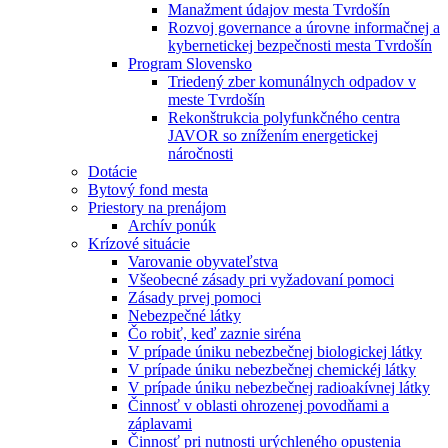
Manažment údajov mesta Tvrdošín
Rozvoj governance a úrovne informačnej a
kybernetickej bezpečnosti mesta Tvrdošín
Program Slovensko
Triedený zber komunálnych odpadov v
meste Tvrdošín
Rekonštrukcia polyfunkčného centra
JAVOR so znížením energetickej
náročnosti
Dotácie
Bytový fond mesta
Priestory na prenájom
Archív ponúk
Krízové situácie
Varovanie obyvateľstva
Všeobecné zásady pri vyžadovaní pomoci
Zásady prvej pomoci
Nebezpečné látky
Čo robiť, keď zaznie siréna
V prípade úniku nebezbečnej biologickej látky
V prípade úniku nebezbečnej chemickéj látky
V prípade úniku nebezbečnej radioakívnej látky
Činnosť v oblasti ohrozenej povodňami a
záplavami
Činnosť pri nutnosti urýchleného opustenia