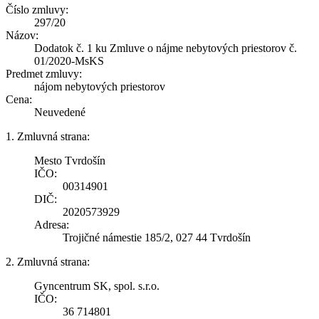
Číslo zmluvy:
297/20
Názov:
Dodatok č. 1 ku Zmluve o nájme nebytových priestorov č.
01/2020-MsKS
Predmet zmluvy:
nájom nebytových priestorov
Cena:
Neuvedené
1. Zmluvná strana:
Mesto Tvrdošín
IČO:
00314901
DIČ:
2020573929
Adresa:
Trojičné námestie 185/2, 027 44 Tvrdošín
2. Zmluvná strana:
Gyncentrum SK, spol. s.r.o.
IČO:
36 714801