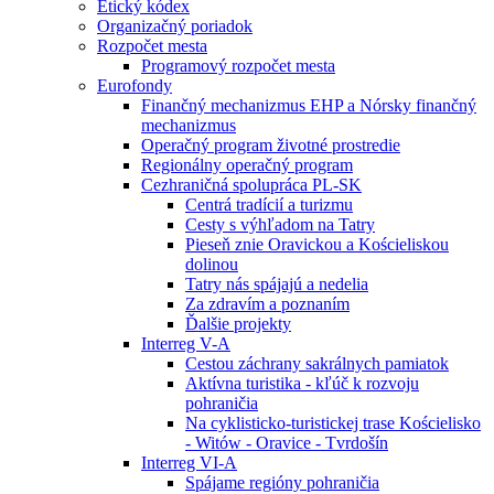
Etický kódex
Organizačný poriadok
Rozpočet mesta
Programový rozpočet mesta
Eurofondy
Finančný mechanizmus EHP a Nórsky finančný
mechanizmus
Operačný program životné prostredie
Regionálny operačný program
Cezhraničná spolupráca PL-SK
Centrá tradícií a turizmu
Cesty s výhľadom na Tatry
Pieseň znie Oravickou a Kościeliskou
dolinou
Tatry nás spájajú a nedelia
Za zdravím a poznaním
Ďalšie projekty
Interreg V-A
Cestou záchrany sakrálnych pamiatok
Aktívna turistika - kľúč k rozvoju
pohraničia
Na cyklisticko-turistickej trase Kościelisko
- Witów - Oravice - Tvrdošín
Interreg VI-A
Spájame regióny pohraničia