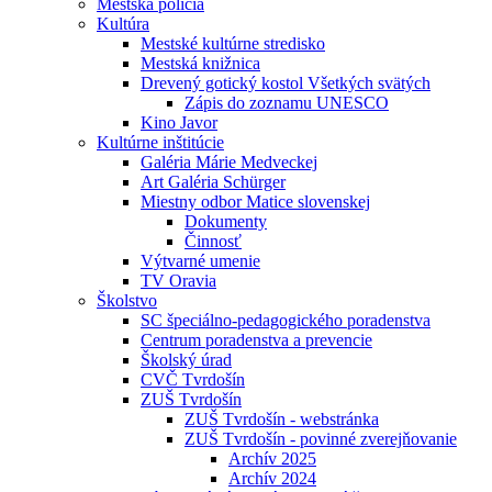
Mestská polícia
Kultúra
Mestské kultúrne stredisko
Mestská knižnica
Drevený gotický kostol Všetkých svätých
Zápis do zoznamu UNESCO
Kino Javor
Kultúrne inštitúcie
Galéria Márie Medveckej
Art Galéria Schürger
Miestny odbor Matice slovenskej
Dokumenty
Činnosť
Výtvarné umenie
TV Oravia
Školstvo
SC špeciálno-pedagogického poradenstva
Centrum poradenstva a prevencie
Školský úrad
CVČ Tvrdošín
ZUŠ Tvrdošín
ZUŠ Tvrdošín - webstránka
ZUŠ Tvrdošín - povinné zverejňovanie
Archív 2025
Archív 2024