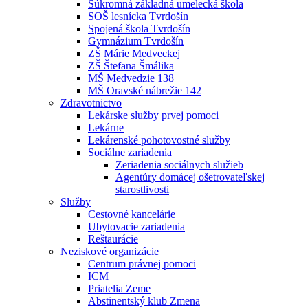
Súkromná základná umelecká škola
SOŠ lesnícka Tvrdošín
Spojená škola Tvrdošín
Gymnázium Tvrdošín
ZŠ Márie Medveckej
ZŠ Štefana Šmálika
MŠ Medvedzie 138
MŠ Oravské nábrežie 142
Zdravotnictvo
Lekárske služby prvej pomoci
Lekárne
Lekárenské pohotovostné služby
Sociálne zariadenia
Zeriadenia sociálnych služieb
Agentúry domácej ošetrovateľskej
starostlivosti
Služby
Cestovné kancelárie
Ubytovacie zariadenia
Reštaurácie
Neziskové organizácie
Centrum právnej pomoci
ICM
Priatelia Zeme
Abstinentský klub Zmena