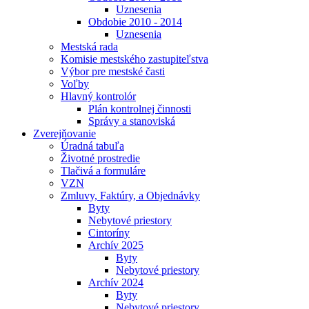
Uznesenia
Obdobie 2010 - 2014
Uznesenia
Mestská rada
Komisie mestského zastupiteľstva
Výbor pre mestské časti
Voľby
Hlavný kontrolór
Plán kontrolnej činnosti
Správy a stanoviská
Zverejňovanie
Úradná tabuľa
Životné prostredie
Tlačivá a formuláre
VZN
Zmluvy, Faktúry, a Objednávky
Byty
Nebytové priestory
Cintoríny
Archív 2025
Byty
Nebytové priestory
Archív 2024
Byty
Nebytové priestory