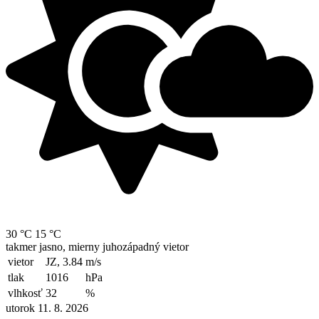
30 °C
15 °C
takmer jasno, mierny juhozápadný vietor
vietor
JZ, 3.84
m/s
tlak
1016
hPa
vlhkosť
32
%
utorok 11. 8. 2026