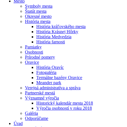
Mesto
Symboly mesta
Štatút mesta
Okresné mesto
História mesta
História kráľovského mesta
História Krásnej Hôrky
História Medvedzia
História farnosti
Pamiatky
Osobnosti
Prírodné pomery
Oravice
História Oravíc
Fotogaléria
Termálne bazény Oravice
Meander park
Verejná administratíva a správa
Partnerské mestá
Významné výročia
Historický kalendár mesta 2018
Výročia osobností v roku 2018
Galéria
Odporúčame
Úrad