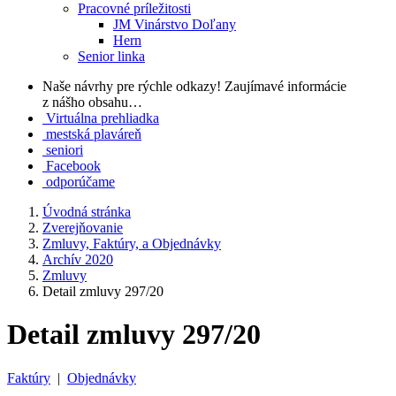
Pracovné príležitosti
JM Vinárstvo Doľany
Hern
Senior linka
Naše návrhy pre rýchle odkazy!
Zaujímavé informácie
z nášho obsahu…
Virtuálna prehliadka
mestská plaváreň
seniori
Facebook
odporúčame
Úvodná stránka
Zverejňovanie
Zmluvy, Faktúry, a Objednávky
Archív 2020
Zmluvy
Detail zmluvy 297/20
Detail zmluvy 297/20
Faktúry
|
Objednávky