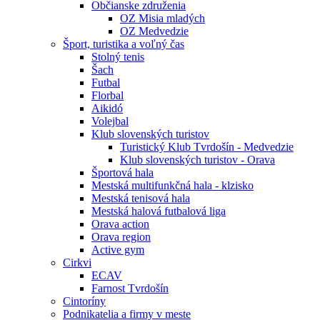
Občianske združenia
OZ Misia mladých
OZ Medvedzie
Šport, turistika a voľný čas
Stolný tenis
Šach
Futbal
Florbal
Aikidó
Volejbal
Klub slovenských turistov
Turistický Klub Tvrdošín - Medvedzie
Klub slovenských turistov - Orava
Športová hala
Mestská multifunkčná hala - klzisko
Mestská tenisová hala
Mestská halová futbalová liga
Orava action
Orava region
Active gym
Cirkvi
ECAV
Farnost Tvrdošín
Cintoríny
Podnikatelia a firmy v meste