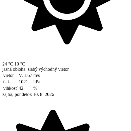
24 °C
10 °C
jasná obloha, slabý východný vietor
vietor
V, 1.67
m/s
tlak
1021
hPa
vlhkosť
42
%
zajtra, pondelok 10. 8. 2026