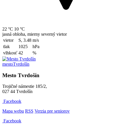
22 °C
10 °C
jasná obloha, mierny severný vietor
vietor
S, 3.48
m/s
tlak
1025
hPa
vlhkosť
42
%
mesto
Tvrdošín
Mesto Tvrdošín
Trojičné námestie 185/2,
027 44 Tvrdošín
Facebook
Mapa webu
RSS
Verzia pre seniorov
Facebook