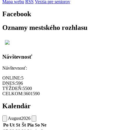
Mapa webu
RSS
Verzia pre seniorov
Facebook
Oznamy mestského rozhlasu
Návštevnosť
Návštevnosť:
ONLINE:
5
DNES:
596
TÝŽDEŇ:
5500
CELKOM:
3601590
Kalendár
August
2026
Po
Ut
St
Št
Pia
So
Ne