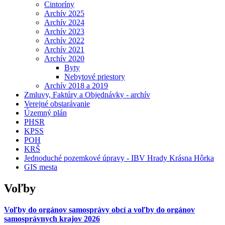
Cintoríny
Archív 2025
Archív 2024
Archív 2023
Archív 2022
Archív 2021
Archív 2020
Byty
Nebytové priestory
Archív 2018 a 2019
Zmluvy, Faktúry a Objednávky - archív
Verejné obstarávanie
Územný plán
PHSR
KPSS
POH
KRŠ
Jednoduché pozemkové úpravy - IBV Hrady Krásna Hôrka
GIS mesta
Voľby
Voľby do orgánov samosprávy obcí a voľby do orgánov
samosprávnych krajov 2026