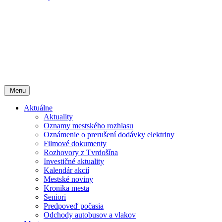
Menu
Aktuálne
Aktuality
Oznamy mestského rozhlasu
Oznámenie o prerušení dodávky elektriny
Filmové dokumenty
Rozhovory z Tvrdošína
Investičné aktuality
Kalendár akcií
Mestské noviny
Kronika mesta
Seniori
Predpoveď počasia
Odchody autobusov a vlakov