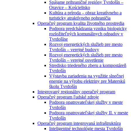
Spájame prihraničné regióny Tvrdošín –
Oravice – Kościelisko
Kultúra a príroda – obraz kreatívneho a
turisticky atraktívneho pohraničia
Operačný program kvalita životného prostredia
Podpora predchádzania vzniku biologicky
rozložiteľných komunálnych odpadov v
Tvrdošíne
Rozvoj energetických služieb pre mesto
Tvrdošín – verejné budovy
Rozvoj energetických služieb pre mesto
Tvrdošín – verejné osvetlenie
Stredisko triedeného zberu a kompostáreň
Tvrdošín
Výstavba zariadenia na využitie slnečnej
energie na výrobu elektriny pre Materskú
školu Tvrdošín
Integrovaný regionálny operačný program
Operačný program ľudské zdroje
Podpora opatrovateľskej služby v meste
Tvrdošín
Podpora opatrovateľskej služby II. v meste
Tvrdošín
Operačný program integrovaná infraštruktúra
Inteligentné technológie mesta Tvrdošín