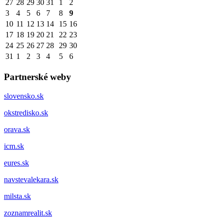
27
28
29
30
31
1
2
3
4
5
6
7
8
9
10
11
12
13
14
15
16
17
18
19
20
21
22
23
24
25
26
27
28
29
30
31
1
2
3
4
5
6
Partnerské weby
slovensko.sk
okstredisko.sk
orava.sk
icm.sk
eures.sk
navstevalekara.sk
milsta.sk
zoznamrealit.sk