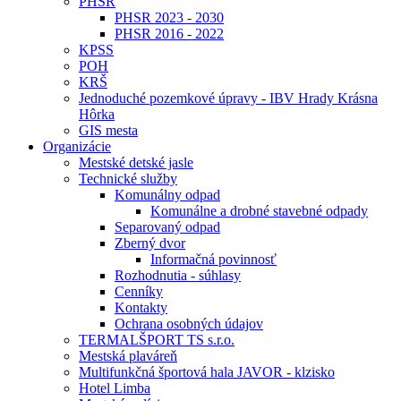
PHSR
PHSR 2023 - 2030
PHSR 2016 - 2022
KPSS
POH
KRŠ
Jednoduché pozemkové úpravy - IBV Hrady Krásna
Hôrka
GIS mesta
Organizácie
Mestské detské jasle
Technické služby
Komunálny odpad
Komunálne a drobné stavebné odpady
Separovaný odpad
Zberný dvor
Informačná povinnosť
Rozhodnutia - súhlasy
Cenníky
Kontakty
Ochrana osobných údajov
TERMALŠPORT TS s.r.o.
Mestská plaváreň
Multifunkčná športová hala JAVOR - klzisko
Hotel Limba