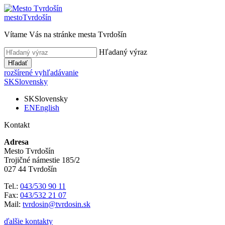
mesto
Tvrdošín
Vítame Vás na stránke mesta Tvrdošín
Hľadaný výraz
Hľadať
rozšírené vyhľadávanie
SK
Slovensky
SK
Slovensky
EN
English
Kontakt
Adresa
Mesto Tvrdošín
Trojičné námestie 185/2
027 44 Tvrdošín
Tel.:
043/530 90 11
Fax:
043/532 21 07
Mail:
tvrdosin@tvrdosin.sk
ďalšie kontakty