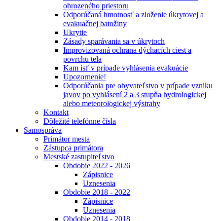
ohrozeného priestoru
Odporúčaná hmotnosť a zloženie úkrytovej a
evakuačnej batožiny
Ukrytie
Zásady sparávania sa v úkrytoch
Improvizovaná ochrana dýchacích ciest a
povrchu tela
Kam ísť v prípade vyhlásenia evakuácie
Upozornenie!
Odporúčania pre obyvateľstvo v prípade vzniku
javov po vyhlásení 2 a 3 stupňa hydrologickej
alebo meteorologickej výstrahy
Kontakt
Dôležité telefónne čísla
Samospráva
Primátor mesta
Zástupca primátora
Mestské zastupiteľstvo
Obdobie 2022 - 2026
Zápisnice
Uznesenia
Obdobie 2018 - 2022
Zápisnice
Uznesenia
Obdobie 2014 - 2018