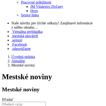
Pracovné príležitosti
JM Vinárstvo Doľany
Hern
Senior linka
Naše návrhy pre rýchle odkazy!
Zaujímavé informácie
z nášho obsahu…
Virtuálna prehliadka
mestská plaváreň
seniori
Facebook
odporúčame
Úvodná stránka
Aktuálne
Mestské noviny
Mestské noviny
Mestské noviny
Hľadať