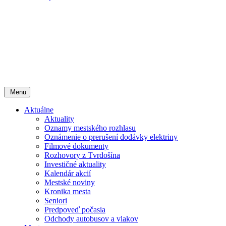
Menu
Aktuálne
Aktuality
Oznamy mestského rozhlasu
Oznámenie o prerušení dodávky elektriny
Filmové dokumenty
Rozhovory z Tvrdošína
Investičné aktuality
Kalendár akcií
Mestské noviny
Kronika mesta
Seniori
Predpoveď počasia
Odchody autobusov a vlakov