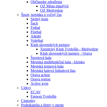
Občianske združenia
OZ Misia mladých
OZ Medvedzie
Šport, turistika a voľný čas
Stolný tenis
Šach
Futbal
Florbal
Aikidó
Volejbal
Klub slovenských turistov
Turistický Klub Tvrdošín - Medvedzie
Klub slovenských turistov - Orava
Športová hala
Mestská multifunkčná hala - klzisko
Mestská tenisová hala
Mestská halová futbalová liga
Orava action
Orava region
Active gym
Cirkvi
ECAV
Farnost Tvrdošín
Cintoríny
Podnikatelia a firmy v meste