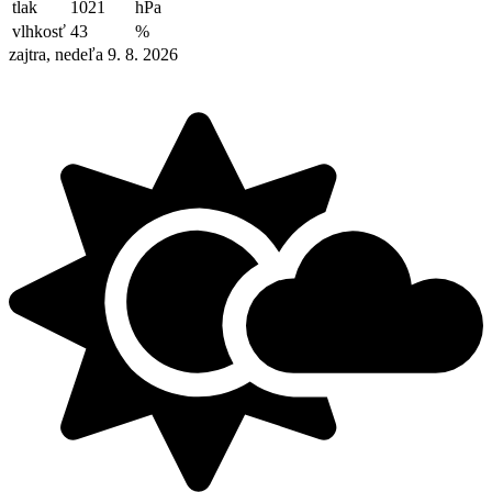
tlak
1021
hPa
vlhkosť
43
%
zajtra, nedeľa 9. 8. 2026