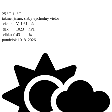
25 °C
11 °C
takmer jasno, slabý východný vietor
vietor
V, 1.61
m/s
tlak
1023
hPa
vlhkosť
43
%
pondelok 10. 8. 2026