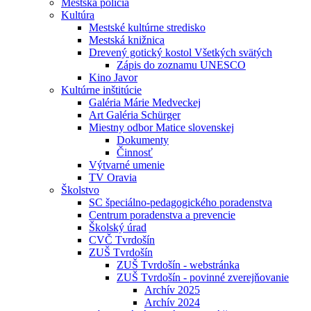
Mestská polícia
Kultúra
Mestské kultúrne stredisko
Mestská knižnica
Drevený gotický kostol Všetkých svätých
Zápis do zoznamu UNESCO
Kino Javor
Kultúrne inštitúcie
Galéria Márie Medveckej
Art Galéria Schürger
Miestny odbor Matice slovenskej
Dokumenty
Činnosť
Výtvarné umenie
TV Oravia
Školstvo
SC špeciálno-pedagogického poradenstva
Centrum poradenstva a prevencie
Školský úrad
CVČ Tvrdošín
ZUŠ Tvrdošín
ZUŠ Tvrdošín - webstránka
ZUŠ Tvrdošín - povinné zverejňovanie
Archív 2025
Archív 2024