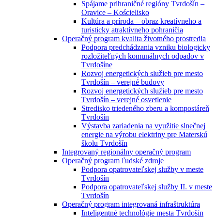
Spájame prihraničné regióny Tvrdošín –
Oravice – Kościelisko
Kultúra a príroda – obraz kreatívneho a
turisticky atraktívneho pohraničia
Operačný program kvalita životného prostredia
Podpora predchádzania vzniku biologicky
rozložiteľných komunálnych odpadov v
Tvrdošíne
Rozvoj energetických služieb pre mesto
Tvrdošín – verejné budovy
Rozvoj energetických služieb pre mesto
Tvrdošín – verejné osvetlenie
Stredisko triedeného zberu a kompostáreň
Tvrdošín
Výstavba zariadenia na využitie slnečnej
energie na výrobu elektriny pre Materskú
školu Tvrdošín
Integrovaný regionálny operačný program
Operačný program ľudské zdroje
Podpora opatrovateľskej služby v meste
Tvrdošín
Podpora opatrovateľskej služby II. v meste
Tvrdošín
Operačný program integrovaná infraštruktúra
Inteligentné technológie mesta Tvrdošín