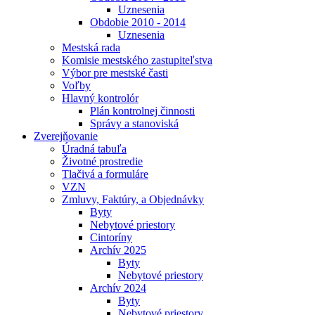
Uznesenia
Obdobie 2010 - 2014
Uznesenia
Mestská rada
Komisie mestského zastupiteľstva
Výbor pre mestské časti
Voľby
Hlavný kontrolór
Plán kontrolnej činnosti
Správy a stanoviská
Zverejňovanie
Úradná tabuľa
Životné prostredie
Tlačivá a formuláre
VZN
Zmluvy, Faktúry, a Objednávky
Byty
Nebytové priestory
Cintoríny
Archív 2025
Byty
Nebytové priestory
Archív 2024
Byty
Nebytové priestory