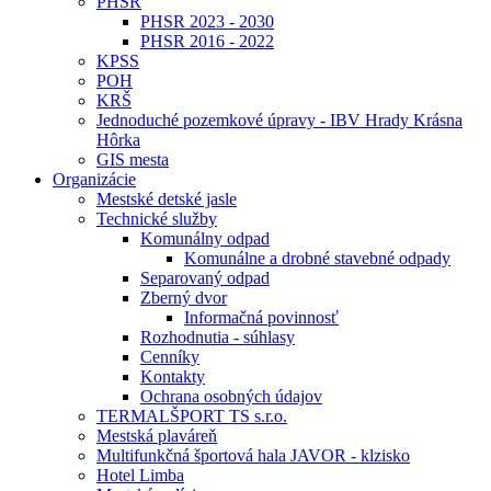
PHSR
PHSR 2023 - 2030
PHSR 2016 - 2022
KPSS
POH
KRŠ
Jednoduché pozemkové úpravy - IBV Hrady Krásna
Hôrka
GIS mesta
Organizácie
Mestské detské jasle
Technické služby
Komunálny odpad
Komunálne a drobné stavebné odpady
Separovaný odpad
Zberný dvor
Informačná povinnosť
Rozhodnutia - súhlasy
Cenníky
Kontakty
Ochrana osobných údajov
TERMALŠPORT TS s.r.o.
Mestská plaváreň
Multifunkčná športová hala JAVOR - klzisko
Hotel Limba