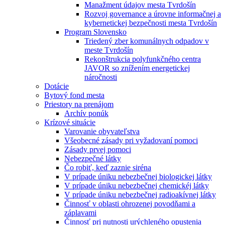
Manažment údajov mesta Tvrdošín
Rozvoj governance a úrovne informačnej a
kybernetickej bezpečnosti mesta Tvrdošín
Program Slovensko
Triedený zber komunálnych odpadov v
meste Tvrdošín
Rekonštrukcia polyfunkčného centra
JAVOR so znížením energetickej
náročnosti
Dotácie
Bytový fond mesta
Priestory na prenájom
Archív ponúk
Krízové situácie
Varovanie obyvateľstva
Všeobecné zásady pri vyžadovaní pomoci
Zásady prvej pomoci
Nebezpečné látky
Čo robiť, keď zaznie siréna
V prípade úniku nebezbečnej biologickej látky
V prípade úniku nebezbečnej chemickéj látky
V prípade úniku nebezbečnej radioakívnej látky
Činnosť v oblasti ohrozenej povodňami a
záplavami
Činnosť pri nutnosti urýchleného opustenia