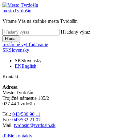
mesto
Tvrdošín
Vítame Vás na stránke mesta Tvrdošín
Hľadaný výraz
Hľadať
rozšírené vyhľadávanie
SK
Slovensky
SK
Slovensky
EN
English
Kontakt
Adresa
Mesto Tvrdošín
Trojičné námestie 185/2
027 44 Tvrdošín
Tel.:
043/530 90 11
Fax:
043/532 21 07
Mail:
tvrdosin@tvrdosin.sk
ďalšie kontakty