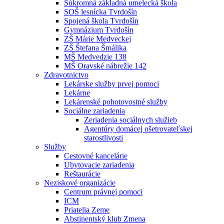
Súkromná základná umelecká škola
SOŠ lesnícka Tvrdošín
Spojená škola Tvrdošín
Gymnázium Tvrdošín
ZŠ Márie Medveckej
ZŠ Štefana Šmálika
MŠ Medvedzie 138
MŠ Oravské nábrežie 142
Zdravotnictvo
Lekárske služby prvej pomoci
Lekárne
Lekárenské pohotovostné služby
Sociálne zariadenia
Zeriadenia sociálnych služieb
Agentúry domácej ošetrovateľskej
starostlivosti
Služby
Cestovné kancelárie
Ubytovacie zariadenia
Reštaurácie
Neziskové organizácie
Centrum právnej pomoci
ICM
Priatelia Zeme
Abstinentský klub Zmena