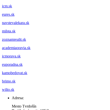
icm.sk
eures.sk
navstevalekara.sk
milsta.sk
zoznamrealit.sk
academiaoravia.sk
icmorava.sk
euporadna.sk
kamobedovat.sk
brimo.sk
wilio.sk
Adresa:
Mesto Tvrdošín