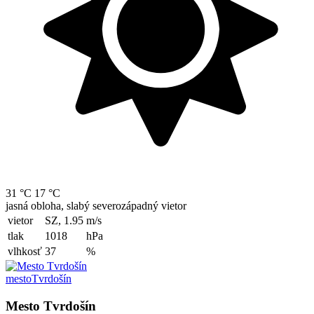
31 °C
17 °C
jasná obloha, slabý severozápadný vietor
vietor
SZ, 1.95
m/s
tlak
1018
hPa
vlhkosť
37
%
mesto
Tvrdošín
Mesto Tvrdošín