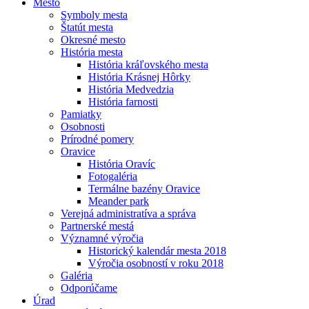
Mesto
Symboly mesta
Štatút mesta
Okresné mesto
História mesta
História kráľovského mesta
História Krásnej Hôrky
História Medvedzia
História farnosti
Pamiatky
Osobnosti
Prírodné pomery
Oravice
História Oravíc
Fotogaléria
Termálne bazény Oravice
Meander park
Verejná administratíva a správa
Partnerské mestá
Významné výročia
Historický kalendár mesta 2018
Výročia osobností v roku 2018
Galéria
Odporúčame
Úrad