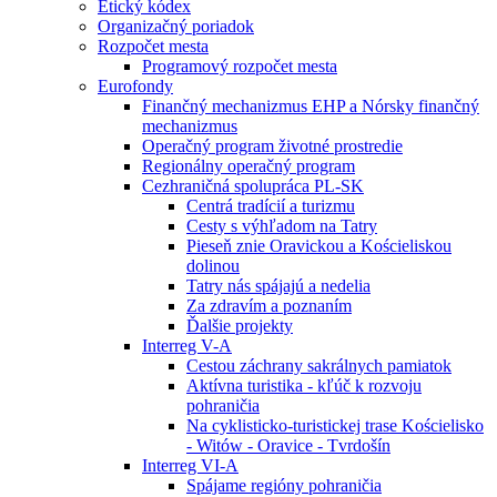
Etický kódex
Organizačný poriadok
Rozpočet mesta
Programový rozpočet mesta
Eurofondy
Finančný mechanizmus EHP a Nórsky finančný
mechanizmus
Operačný program životné prostredie
Regionálny operačný program
Cezhraničná spolupráca PL-SK
Centrá tradícií a turizmu
Cesty s výhľadom na Tatry
Pieseň znie Oravickou a Kościeliskou
dolinou
Tatry nás spájajú a nedelia
Za zdravím a poznaním
Ďalšie projekty
Interreg V-A
Cestou záchrany sakrálnych pamiatok
Aktívna turistika - kľúč k rozvoju
pohraničia
Na cyklisticko-turistickej trase Kościelisko
- Witów - Oravice - Tvrdošín
Interreg VI-A
Spájame regióny pohraničia