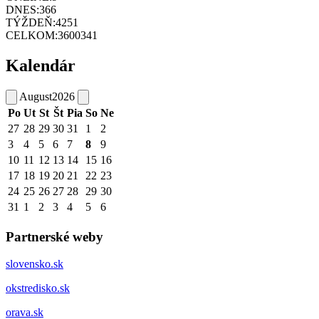
DNES:
366
TÝŽDEŇ:
4251
CELKOM:
3600341
Kalendár
August
2026
Po
Ut
St
Št
Pia
So
Ne
27
28
29
30
31
1
2
3
4
5
6
7
8
9
10
11
12
13
14
15
16
17
18
19
20
21
22
23
24
25
26
27
28
29
30
31
1
2
3
4
5
6
Partnerské weby
slovensko.sk
okstredisko.sk
orava.sk