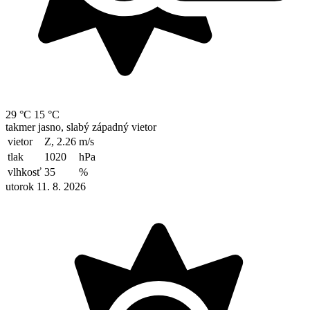
29 °C
15 °C
takmer jasno, slabý západný vietor
vietor
Z, 2.26
m/s
tlak
1020
hPa
vlhkosť
35
%
utorok 11. 8. 2026