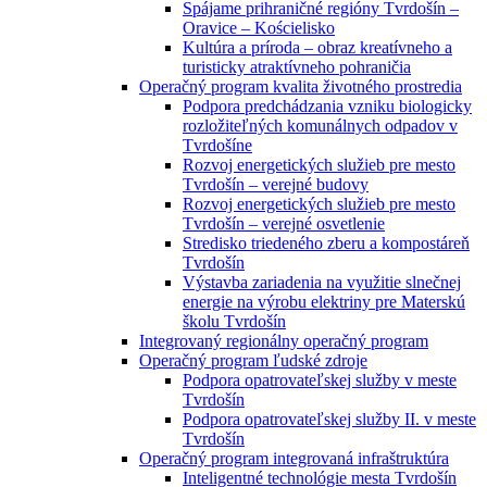
Spájame prihraničné regióny Tvrdošín –
Oravice – Kościelisko
Kultúra a príroda – obraz kreatívneho a
turisticky atraktívneho pohraničia
Operačný program kvalita životného prostredia
Podpora predchádzania vzniku biologicky
rozložiteľných komunálnych odpadov v
Tvrdošíne
Rozvoj energetických služieb pre mesto
Tvrdošín – verejné budovy
Rozvoj energetických služieb pre mesto
Tvrdošín – verejné osvetlenie
Stredisko triedeného zberu a kompostáreň
Tvrdošín
Výstavba zariadenia na využitie slnečnej
energie na výrobu elektriny pre Materskú
školu Tvrdošín
Integrovaný regionálny operačný program
Operačný program ľudské zdroje
Podpora opatrovateľskej služby v meste
Tvrdošín
Podpora opatrovateľskej služby II. v meste
Tvrdošín
Operačný program integrovaná infraštruktúra
Inteligentné technológie mesta Tvrdošín