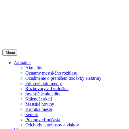
Menu
Aktuálne
Aktuality
Oznamy mestského rozhlasu
Oznámenie o prerušení dodávky elektriny
Filmové dokumenty
Rozhovory z Tvrdošína
Investičné aktuality
Kalendár akcií
Mestské noviny
Kronika mesta
Seniori
Predpoveď počasia
Odchody autobusov a vlakov