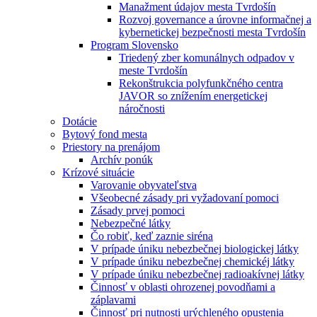
Manažment údajov mesta Tvrdošín
Rozvoj governance a úrovne informačnej a
kybernetickej bezpečnosti mesta Tvrdošín
Program Slovensko
Triedený zber komunálnych odpadov v
meste Tvrdošín
Rekonštrukcia polyfunkčného centra
JAVOR so znížením energetickej
náročnosti
Dotácie
Bytový fond mesta
Priestory na prenájom
Archív ponúk
Krízové situácie
Varovanie obyvateľstva
Všeobecné zásady pri vyžadovaní pomoci
Zásady prvej pomoci
Nebezpečné látky
Čo robiť, keď zaznie siréna
V prípade úniku nebezbečnej biologickej látky
V prípade úniku nebezbečnej chemickéj látky
V prípade úniku nebezbečnej radioakívnej látky
Činnosť v oblasti ohrozenej povodňami a
záplavami
Činnosť pri nutnosti urýchleného opustenia