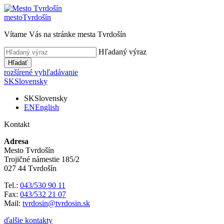
mesto
Tvrdošín
Vítame Vás na stránke mesta Tvrdošín
Hľadaný výraz
Hľadať
rozšírené vyhľadávanie
SK
Slovensky
SK
Slovensky
EN
English
Kontakt
Adresa
Mesto Tvrdošín
Trojičné námestie 185/2
027 44 Tvrdošín
Tel.:
043/530 90 11
Fax:
043/532 21 07
Mail:
tvrdosin@tvrdosin.sk
ďalšie kontakty