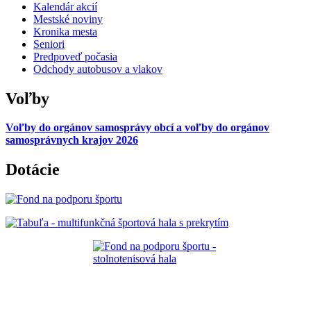
Kalendár akcií
Mestské noviny
Kronika mesta
Seniori
Predpoveď počasia
Odchody autobusov a vlakov
Voľby
Voľby do orgánov samosprávy obcí a voľby do orgánov
samosprávnych krajov 2026
Dotácie