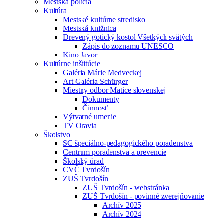
Mestská polícia
Kultúra
Mestské kultúrne stredisko
Mestská knižnica
Drevený gotický kostol Všetkých svätých
Zápis do zoznamu UNESCO
Kino Javor
Kultúrne inštitúcie
Galéria Márie Medveckej
Art Galéria Schürger
Miestny odbor Matice slovenskej
Dokumenty
Činnosť
Výtvarné umenie
TV Oravia
Školstvo
SC špeciálno-pedagogického poradenstva
Centrum poradenstva a prevencie
Školský úrad
CVČ Tvrdošín
ZUŠ Tvrdošín
ZUŠ Tvrdošín - webstránka
ZUŠ Tvrdošín - povinné zverejňovanie
Archív 2025
Archív 2024