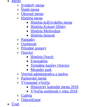
Mesto
Symboly mesta
Štatút mesta
Okresné mesto
História mesta
História kráľovského mesta
História Krásnej Hôrky
História Medvedzia
História farnosti
Pamiatky
Osobnosti
Prírodné pomery
Oravice
História Oravíc
Fotogaléria
Termálne bazény Oravice
Meander park
Verejná administratíva a správa
Partnerské mestá
Významné výročia
Historický kalendár mesta 2018
Výročia osobností v roku 2018
Galéria
Odporúčame
Úrad