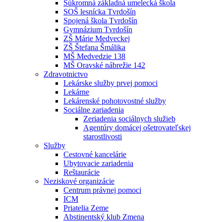
Súkromná základná umelecká škola
SOŠ lesnícka Tvrdošín
Spojená škola Tvrdošín
Gymnázium Tvrdošín
ZŠ Márie Medveckej
ZŠ Štefana Šmálika
MŠ Medvedzie 138
MŠ Oravské nábrežie 142
Zdravotnictvo
Lekárske služby prvej pomoci
Lekárne
Lekárenské pohotovostné služby
Sociálne zariadenia
Zeriadenia sociálnych služieb
Agentúry domácej ošetrovateľskej
starostlivosti
Služby
Cestovné kancelárie
Ubytovacie zariadenia
Reštaurácie
Neziskové organizácie
Centrum právnej pomoci
ICM
Priatelia Zeme
Abstinentský klub Zmena