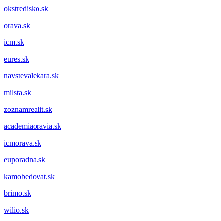
okstredisko.sk
orava.sk
icm.sk
eures.sk
navstevalekara.sk
milsta.sk
zoznamrealit.sk
academiaoravia.sk
icmorava.sk
euporadna.sk
kamobedovat.sk
brimo.sk
wilio.sk