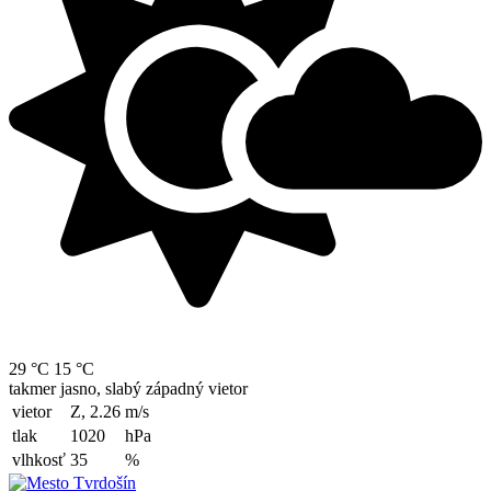
29 °C
15 °C
takmer jasno, slabý západný vietor
vietor
Z, 2.26
m/s
tlak
1020
hPa
vlhkosť
35
%