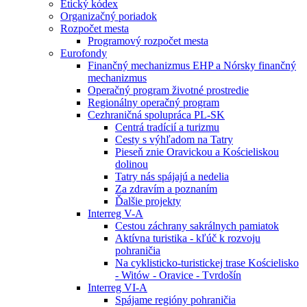
Etický kódex
Organizačný poriadok
Rozpočet mesta
Programový rozpočet mesta
Eurofondy
Finančný mechanizmus EHP a Nórsky finančný
mechanizmus
Operačný program životné prostredie
Regionálny operačný program
Cezhraničná spolupráca PL-SK
Centrá tradícií a turizmu
Cesty s výhľadom na Tatry
Pieseň znie Oravickou a Kościeliskou
dolinou
Tatry nás spájajú a nedelia
Za zdravím a poznaním
Ďalšie projekty
Interreg V-A
Cestou záchrany sakrálnych pamiatok
Aktívna turistika - kľúč k rozvoju
pohraničia
Na cyklisticko-turistickej trase Kościelisko
- Witów - Oravice - Tvrdošín
Interreg VI-A
Spájame regióny pohraničia