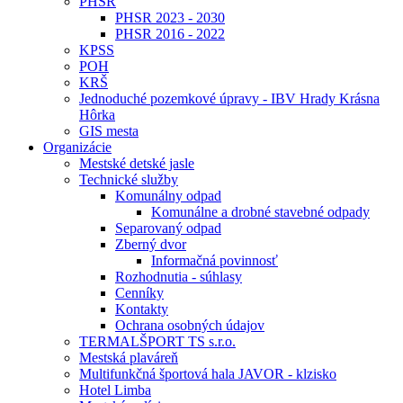
PHSR
PHSR 2023 - 2030
PHSR 2016 - 2022
KPSS
POH
KRŠ
Jednoduché pozemkové úpravy - IBV Hrady Krásna
Hôrka
GIS mesta
Organizácie
Mestské detské jasle
Technické služby
Komunálny odpad
Komunálne a drobné stavebné odpady
Separovaný odpad
Zberný dvor
Informačná povinnosť
Rozhodnutia - súhlasy
Cenníky
Kontakty
Ochrana osobných údajov
TERMALŠPORT TS s.r.o.
Mestská plaváreň
Multifunkčná športová hala JAVOR - klzisko
Hotel Limba