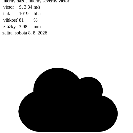
mierny dážď, mierny severný vietor
vietor
S, 3.34
m/s
tlak
1019
hPa
vlhkosť
81
%
zrážky
3.98
mm
zajtra, sobota 8. 8. 2026