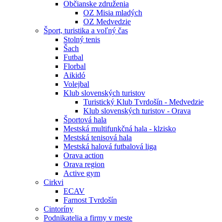
Občianske združenia
OZ Misia mladých
OZ Medvedzie
Šport, turistika a voľný čas
Stolný tenis
Šach
Futbal
Florbal
Aikidó
Volejbal
Klub slovenských turistov
Turistický Klub Tvrdošín - Medvedzie
Klub slovenských turistov - Orava
Športová hala
Mestská multifunkčná hala - klzisko
Mestská tenisová hala
Mestská halová futbalová liga
Orava action
Orava region
Active gym
Cirkvi
ECAV
Farnost Tvrdošín
Cintoríny
Podnikatelia a firmy v meste