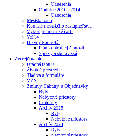
Uznesenia
Obdobie 2010 - 2014
Uznesenia
Mestská rada
Komisie mestského zastupiteľstva
Výbor pre mestské časti
Voľby
Hlavný kontrolór
Plán kontrolnej činnosti
Správy a stanoviská
Zverejňovanie
Úradná tabuľa
Životné prostredie
Tlačivá a formuláre
VZN
Zmluvy, Faktúry, a Objednávky
Byty
Nebytové priestory
Cintoríny
Archív 2025
Byty
Nebytové priestory
Archív 2024
Byty
Nebytové priestory