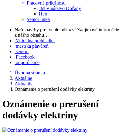
Pracovné príležitosti
JM Vinárstvo Doľany
Hern
Senior linka
Naše návrhy pre rýchle odkazy!
Zaujímavé informácie
z nášho obsahu…
Virtuálna prehliadka
mestská plaváreň
seniori
Facebook
odporúčame
Úvodná stránka
Aktuálne
Aktuality
Oznámenie o prerušení dodávky elektriny
Oznámenie o prerušení
dodávky elektriny