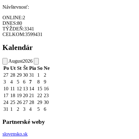
Návštevnosť:
ONLINE:
2
DNES:
80
TÝŽDEŇ:
3341
CELKOM:
3599431
Kalendár
August
2026
Po
Ut
St
Št
Pia
So
Ne
27
28
29
30
31
1
2
3
4
5
6
7
8
9
10
11
12
13
14
15
16
17
18
19
20
21
22
23
24
25
26
27
28
29
30
31
1
2
3
4
5
6
Partnerské weby
slovensko.sk