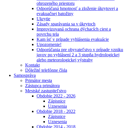
ohrozeného priestoru
Odporúčaná hmotnosť a zloženie úkrytovej a
evakuačnej batožiny
Ukrytie
Zásady sparávania sa v úkrytoch
Improvizovaná ochrana dýchacích ciest a
povrchu tela
Kam ísť v prípade vyhlásenia evakuácie
Upozornenie!
Odporúčania pre obyvateľstvo v prípade vzniku
javov po vyhlásení 2 a 3 stupňa hydrologickej
alebo meteorologickej výstrahy
Kontakt
Dôležité telefónne čísla
Samospráva
Primátor mesta
Zástupca primátora
Mestské zastupiteľstvo
Obdobie 2022 - 2026
Zápisnice
Uznesenia
Obdobie 2018 - 2022
Zápisnice
Uznesenia
Obdobie 2014 - 2018