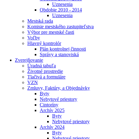
Uznesenia
Obdobie 2010 - 2014
Uznesenia
Mestská rada
Komisie mestského zastupiteľstva
Výbor pre mestské časti
Voľby
Hlavný kontrolór
Plán kontrolnej činnosti
Správy a stanoviská
Zverejňovanie
Úradná tabuľa
Životné prostredie
Tlačivá a formuláre
VZN
Zmluvy, Faktúry, a Objednávky
Byty
Nebytové priestory
Cintoríny
Archív 2025
Byty
Nebytové priestory
Archív 2024
Byty
Nebytové priestory