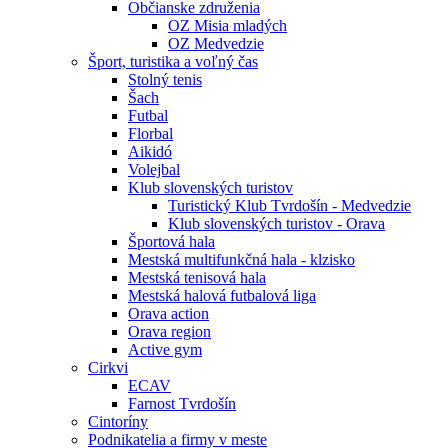
Občianske združenia
OZ Misia mladých
OZ Medvedzie
Šport, turistika a voľný čas
Stolný tenis
Šach
Futbal
Florbal
Aikidó
Volejbal
Klub slovenských turistov
Turistický Klub Tvrdošín - Medvedzie
Klub slovenských turistov - Orava
Športová hala
Mestská multifunkčná hala - klzisko
Mestská tenisová hala
Mestská halová futbalová liga
Orava action
Orava region
Active gym
Cirkvi
ECAV
Farnost Tvrdošín
Cintoríny
Podnikatelia a firmy v meste