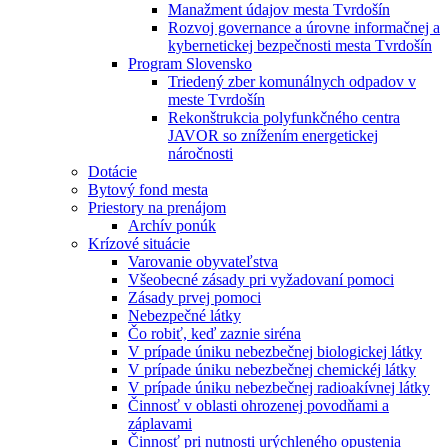
Manažment údajov mesta Tvrdošín
Rozvoj governance a úrovne informačnej a
kybernetickej bezpečnosti mesta Tvrdošín
Program Slovensko
Triedený zber komunálnych odpadov v
meste Tvrdošín
Rekonštrukcia polyfunkčného centra
JAVOR so znížením energetickej
náročnosti
Dotácie
Bytový fond mesta
Priestory na prenájom
Archív ponúk
Krízové situácie
Varovanie obyvateľstva
Všeobecné zásady pri vyžadovaní pomoci
Zásady prvej pomoci
Nebezpečné látky
Čo robiť, keď zaznie siréna
V prípade úniku nebezbečnej biologickej látky
V prípade úniku nebezbečnej chemickéj látky
V prípade úniku nebezbečnej radioakívnej látky
Činnosť v oblasti ohrozenej povodňami a
záplavami
Činnosť pri nutnosti urýchleného opustenia