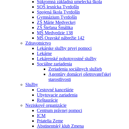
Súkromná základná umelecká škola
SOŠ lesnícka Tvrdošín
Spojená škola Tvrdošín
Gymnázium Tvrdošín
ZŠ Márie Medveckej
ZŠ Štefana Šmálika
MŠ Medvedzie 138
MŠ Oravské nábrežie 142
Zdravotnictvo
Lekárske služby prvej pomoci
Lekárne
Lekárenské pohotovostné služby
Sociálne zariadenia
Zeriadenia sociálnych služieb
Agentúry domácej ošetrovateľskej
starostlivosti
Služby
Cestovné kancelárie
Ubytovacie zariadenia
Reštaurácie
Neziskové organizácie
Centrum právnej pomoci
ICM
Priatelia Zeme
Abstinentský klub Zmena