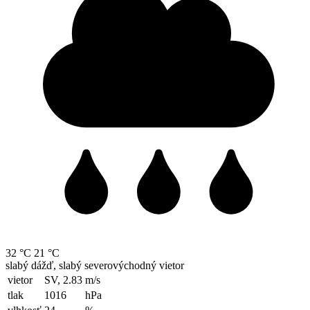
32 °C
21 °C
slabý dážď, slabý severovýchodný vietor
vietor
SV, 2.83
m/s
tlak
1016
hPa