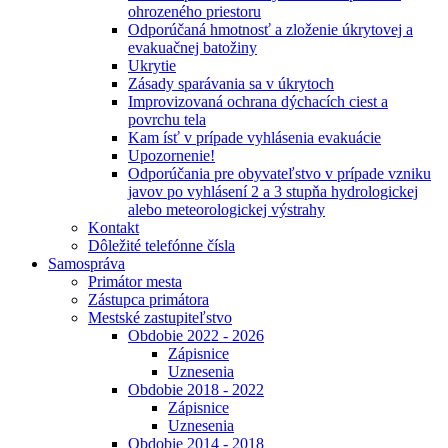
ohrozeného priestoru
Odporúčaná hmotnosť a zloženie úkrytovej a
evakuačnej batožiny
Ukrytie
Zásady sparávania sa v úkrytoch
Improvizovaná ochrana dýchacích ciest a
povrchu tela
Kam ísť v prípade vyhlásenia evakuácie
Upozornenie!
Odporúčania pre obyvateľstvo v prípade vzniku
javov po vyhlásení 2 a 3 stupňa hydrologickej
alebo meteorologickej výstrahy
Kontakt
Dôležité telefónne čísla
Samospráva
Primátor mesta
Zástupca primátora
Mestské zastupiteľstvo
Obdobie 2022 - 2026
Zápisnice
Uznesenia
Obdobie 2018 - 2022
Zápisnice
Uznesenia
Obdobie 2014 - 2018