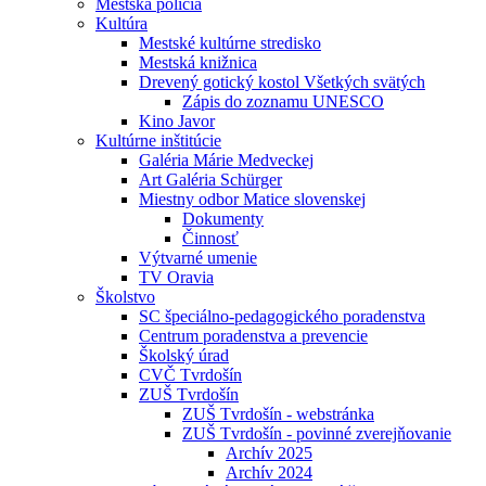
Mestská polícia
Kultúra
Mestské kultúrne stredisko
Mestská knižnica
Drevený gotický kostol Všetkých svätých
Zápis do zoznamu UNESCO
Kino Javor
Kultúrne inštitúcie
Galéria Márie Medveckej
Art Galéria Schürger
Miestny odbor Matice slovenskej
Dokumenty
Činnosť
Výtvarné umenie
TV Oravia
Školstvo
SC špeciálno-pedagogického poradenstva
Centrum poradenstva a prevencie
Školský úrad
CVČ Tvrdošín
ZUŠ Tvrdošín
ZUŠ Tvrdošín - webstránka
ZUŠ Tvrdošín - povinné zverejňovanie
Archív 2025
Archív 2024