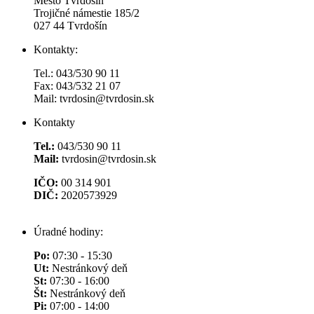
Mesto Tvrdošín
Trojičné námestie 185/2
027 44 Tvrdošín
Kontakty:
Tel.: 043/530 90 11
Fax: 043/532 21 07
Mail: tvrdosin@tvrdosin.sk
Kontakty
Tel.:
043/530 90 11
Mail:
tvrdosin@tvrdosin.sk
IČO:
00 314 901
DIČ:
2020573929
Úradné hodiny:
Po:
07:30 - 15:30
Ut:
Nestránkový deň
St:
07:30 - 16:00
Št:
Nestránkový deň
Pi:
07:00 - 14:00