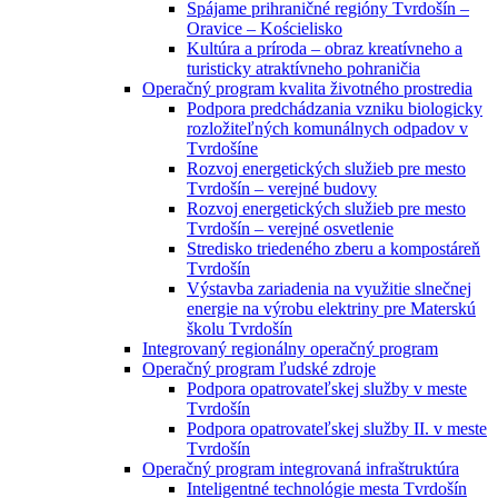
Spájame prihraničné regióny Tvrdošín –
Oravice – Kościelisko
Kultúra a príroda – obraz kreatívneho a
turisticky atraktívneho pohraničia
Operačný program kvalita životného prostredia
Podpora predchádzania vzniku biologicky
rozložiteľných komunálnych odpadov v
Tvrdošíne
Rozvoj energetických služieb pre mesto
Tvrdošín – verejné budovy
Rozvoj energetických služieb pre mesto
Tvrdošín – verejné osvetlenie
Stredisko triedeného zberu a kompostáreň
Tvrdošín
Výstavba zariadenia na využitie slnečnej
energie na výrobu elektriny pre Materskú
školu Tvrdošín
Integrovaný regionálny operačný program
Operačný program ľudské zdroje
Podpora opatrovateľskej služby v meste
Tvrdošín
Podpora opatrovateľskej služby II. v meste
Tvrdošín
Operačný program integrovaná infraštruktúra
Inteligentné technológie mesta Tvrdošín