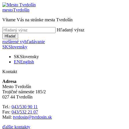
mesto
Tvrdošín
Vítame Vás na stránke mesta Tvrdošín
Hľadaný výraz
Hľadať
rozšírené vyhľadávanie
SK
Slovensky
SK
Slovensky
EN
English
Kontakt
Adresa
Mesto Tvrdošín
Trojičné námestie 185/2
027 44 Tvrdošín
Tel.:
043/530 90 11
Fax:
043/532 21 07
Mail:
tvrdosin@tvrdosin.sk
ďalšie kontakty