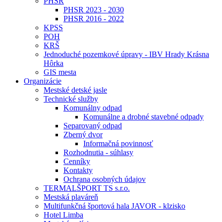
PHSR
PHSR 2023 - 2030
PHSR 2016 - 2022
KPSS
POH
KRŠ
Jednoduché pozemkové úpravy - IBV Hrady Krásna
Hôrka
GIS mesta
Organizácie
Mestské detské jasle
Technické služby
Komunálny odpad
Komunálne a drobné stavebné odpady
Separovaný odpad
Zberný dvor
Informačná povinnosť
Rozhodnutia - súhlasy
Cenníky
Kontakty
Ochrana osobných údajov
TERMALŠPORT TS s.r.o.
Mestská plaváreň
Multifunkčná športová hala JAVOR - klzisko
Hotel Limba