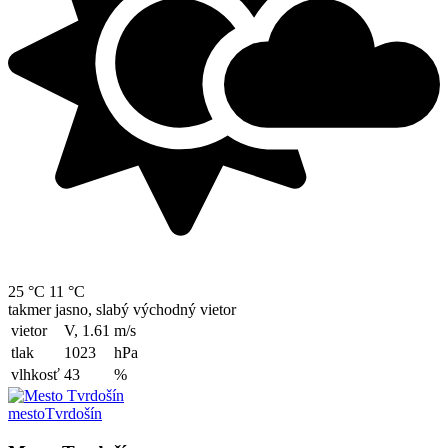
25 °C
11 °C
takmer jasno, slabý východný vietor
vietor
V, 1.61
m/s
tlak
1023
hPa
vlhkosť
43
%
mesto
Tvrdošín