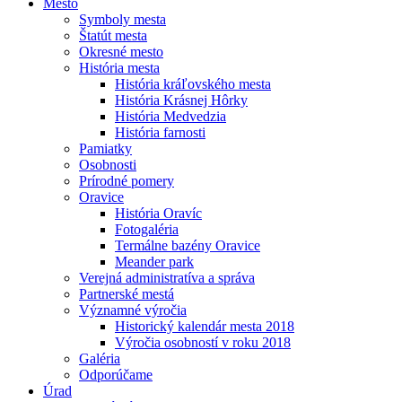
Mesto
Symboly mesta
Štatút mesta
Okresné mesto
História mesta
História kráľovského mesta
História Krásnej Hôrky
História Medvedzia
História farnosti
Pamiatky
Osobnosti
Prírodné pomery
Oravice
História Oravíc
Fotogaléria
Termálne bazény Oravice
Meander park
Verejná administratíva a správa
Partnerské mestá
Významné výročia
Historický kalendár mesta 2018
Výročia osobností v roku 2018
Galéria
Odporúčame
Úrad