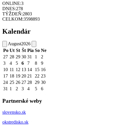
ONLINE:
3
DNES:
278
TÝŽDEŇ:
2803
CELKOM:
3598893
Kalendár
August
2026
Po
Ut
St
Št
Pia
So
Ne
27
28
29
30
31
1
2
3
4
5
6
7
8
9
10
11
12
13
14
15
16
17
18
19
20
21
22
23
24
25
26
27
28
29
30
31
1
2
3
4
5
6
Partnerské weby
slovensko.sk
okstredisko.sk