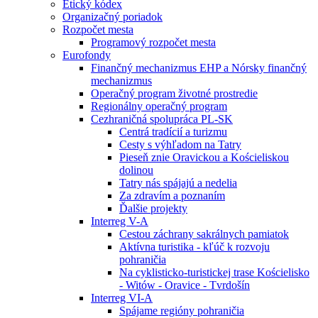
Etický kódex
Organizačný poriadok
Rozpočet mesta
Programový rozpočet mesta
Eurofondy
Finančný mechanizmus EHP a Nórsky finančný
mechanizmus
Operačný program životné prostredie
Regionálny operačný program
Cezhraničná spolupráca PL-SK
Centrá tradícií a turizmu
Cesty s výhľadom na Tatry
Pieseň znie Oravickou a Kościeliskou
dolinou
Tatry nás spájajú a nedelia
Za zdravím a poznaním
Ďalšie projekty
Interreg V-A
Cestou záchrany sakrálnych pamiatok
Aktívna turistika - kľúč k rozvoju
pohraničia
Na cyklisticko-turistickej trase Kościelisko
- Witów - Oravice - Tvrdošín
Interreg VI-A
Spájame regióny pohraničia