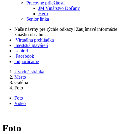
Pracovné príležitosti
JM Vinárstvo Doľany
Hern
Senior linka
Naše návrhy pre rýchle odkazy!
Zaujímavé informácie
z nášho obsahu…
Virtuálna prehliadka
mestská plaváreň
seniori
Facebook
odporúčame
Úvodná stránka
Mesto
Galéria
Foto
Foto
Video
Foto