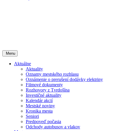
Menu
Aktuálne
Aktuality
Oznamy mestského rozhlasu
Oznámenie o prerušení dodávky elektriny
Filmové dokumenty
Rozhovory z Tvrdošína
Investičné aktuality
Kalendár akcií
Mestské noviny
Kronika mesta
Seniori
Predpoveď počasia
Odchody autobusov a vlakov