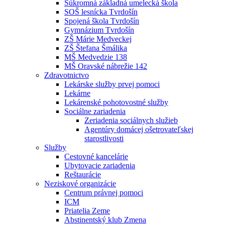
Súkromná základná umelecká škola
SOŠ lesnícka Tvrdošín
Spojená škola Tvrdošín
Gymnázium Tvrdošín
ZŠ Márie Medveckej
ZŠ Štefana Šmálika
MŠ Medvedzie 138
MŠ Oravské nábrežie 142
Zdravotnictvo
Lekárske služby prvej pomoci
Lekárne
Lekárenské pohotovostné služby
Sociálne zariadenia
Zeriadenia sociálnych služieb
Agentúry domácej ošetrovateľskej
starostlivosti
Služby
Cestovné kancelárie
Ubytovacie zariadenia
Reštaurácie
Neziskové organizácie
Centrum právnej pomoci
ICM
Priatelia Zeme
Abstinentský klub Zmena