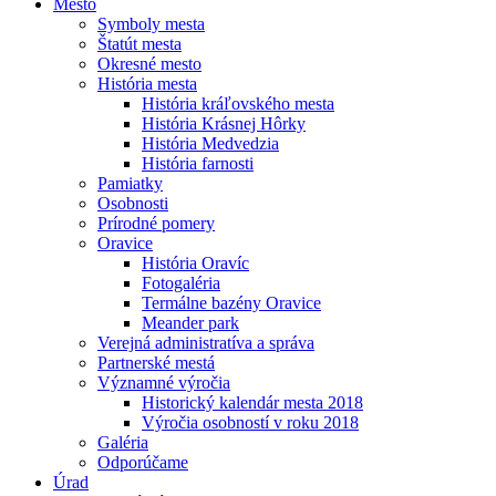
Mesto
Symboly mesta
Štatút mesta
Okresné mesto
História mesta
História kráľovského mesta
História Krásnej Hôrky
História Medvedzia
História farnosti
Pamiatky
Osobnosti
Prírodné pomery
Oravice
História Oravíc
Fotogaléria
Termálne bazény Oravice
Meander park
Verejná administratíva a správa
Partnerské mestá
Významné výročia
Historický kalendár mesta 2018
Výročia osobností v roku 2018
Galéria
Odporúčame
Úrad