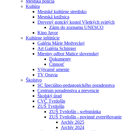
Mestská polícia
Kultúra
Mestské kultúrne stredisko
Mestská knižnica
Drevený gotický kostol Všetkých svätých
Zápis do zoznamu UNESCO
Kino Javor
Kultúrne inštitúcie
Galéria Márie Medveckej
Art Galéria Schürger
Miestny odbor Matice slovenskej
Dokumenty
Činnosť
Výtvarné umenie
TV Oravia
Školstvo
SC špeciálno-pedagogického poradenstva
Centrum poradenstva a prevencie
Školský úrad
CVČ Tvrdošín
ZUŠ Tvrdošín
ZUŠ Tvrdošín - webstránka
ZUŠ Tvrdošín - povinné zverejňovanie
Archív 2025
Archív 2024