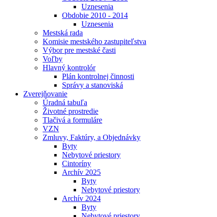
Uznesenia
Obdobie 2010 - 2014
Uznesenia
Mestská rada
Komisie mestského zastupiteľstva
Výbor pre mestské časti
Voľby
Hlavný kontrolór
Plán kontrolnej činnosti
Správy a stanoviská
Zverejňovanie
Úradná tabuľa
Životné prostredie
Tlačivá a formuláre
VZN
Zmluvy, Faktúry, a Objednávky
Byty
Nebytové priestory
Cintoríny
Archív 2025
Byty
Nebytové priestory
Archív 2024
Byty
Nebytové priestory