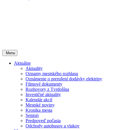
Menu
Aktuálne
Aktuality
Oznamy mestského rozhlasu
Oznámenie o prerušení dodávky elektriny
Filmové dokumenty
Rozhovory z Tvrdošína
Investičné aktuality
Kalendár akcií
Mestské noviny
Kronika mesta
Seniori
Predpoveď počasia
Odchody autobusov a vlakov