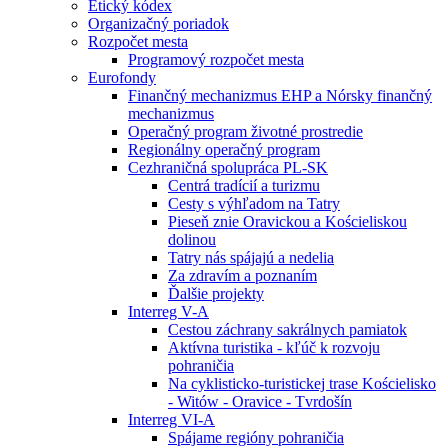
Etický kódex
Organizačný poriadok
Rozpočet mesta
Programový rozpočet mesta
Eurofondy
Finančný mechanizmus EHP a Nórsky finančný
mechanizmus
Operačný program životné prostredie
Regionálny operačný program
Cezhraničná spolupráca PL-SK
Centrá tradícií a turizmu
Cesty s výhľadom na Tatry
Pieseň znie Oravickou a Kościeliskou
dolinou
Tatry nás spájajú a nedelia
Za zdravím a poznaním
Ďalšie projekty
Interreg V-A
Cestou záchrany sakrálnych pamiatok
Aktívna turistika - kľúč k rozvoju
pohraničia
Na cyklisticko-turistickej trase Kościelisko
- Witów - Oravice - Tvrdošín
Interreg VI-A
Spájame regióny pohraničia