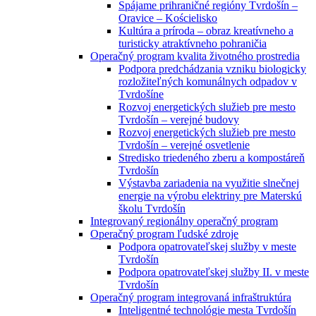
Spájame prihraničné regióny Tvrdošín –
Oravice – Kościelisko
Kultúra a príroda – obraz kreatívneho a
turisticky atraktívneho pohraničia
Operačný program kvalita životného prostredia
Podpora predchádzania vzniku biologicky
rozložiteľných komunálnych odpadov v
Tvrdošíne
Rozvoj energetických služieb pre mesto
Tvrdošín – verejné budovy
Rozvoj energetických služieb pre mesto
Tvrdošín – verejné osvetlenie
Stredisko triedeného zberu a kompostáreň
Tvrdošín
Výstavba zariadenia na využitie slnečnej
energie na výrobu elektriny pre Materskú
školu Tvrdošín
Integrovaný regionálny operačný program
Operačný program ľudské zdroje
Podpora opatrovateľskej služby v meste
Tvrdošín
Podpora opatrovateľskej služby II. v meste
Tvrdošín
Operačný program integrovaná infraštruktúra
Inteligentné technológie mesta Tvrdošín