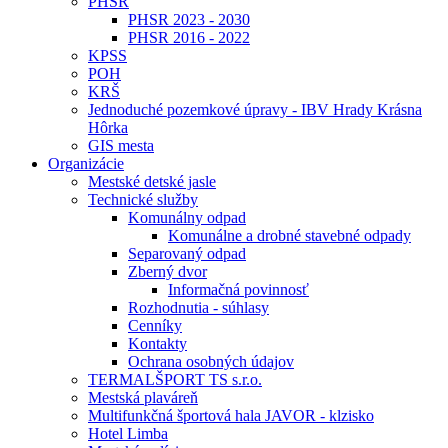
PHSR
PHSR 2023 - 2030
PHSR 2016 - 2022
KPSS
POH
KRŠ
Jednoduché pozemkové úpravy - IBV Hrady Krásna
Hôrka
GIS mesta
Organizácie
Mestské detské jasle
Technické služby
Komunálny odpad
Komunálne a drobné stavebné odpady
Separovaný odpad
Zberný dvor
Informačná povinnosť
Rozhodnutia - súhlasy
Cenníky
Kontakty
Ochrana osobných údajov
TERMALŠPORT TS s.r.o.
Mestská plaváreň
Multifunkčná športová hala JAVOR - klzisko
Hotel Limba