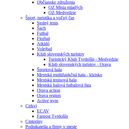
Občianske združenia
OZ Misia mladých
OZ Medvedzie
Šport, turistika a voľný čas
Stolný tenis
Šach
Futbal
Florbal
Aikidó
Volejbal
Klub slovenských turistov
Turistický Klub Tvrdošín - Medvedzie
Klub slovenských turistov - Orava
Športová hala
Mestská multifunkčná hala - klzisko
Mestská tenisová hala
Mestská halová futbalová liga
Orava action
Orava region
Active gym
Cirkvi
ECAV
Farnost Tvrdošín
Cintoríny
Podnikatelia a firmy v meste