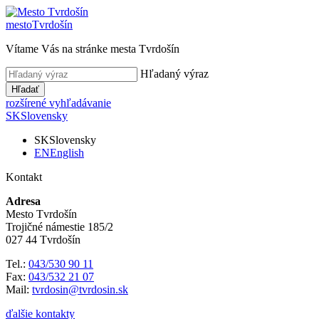
mesto
Tvrdošín
Vítame Vás na stránke mesta Tvrdošín
Hľadaný výraz
Hľadať
rozšírené vyhľadávanie
SK
Slovensky
SK
Slovensky
EN
English
Kontakt
Adresa
Mesto Tvrdošín
Trojičné námestie 185/2
027 44 Tvrdošín
Tel.:
043/530 90 11
Fax:
043/532 21 07
Mail:
tvrdosin@tvrdosin.sk
ďalšie kontakty