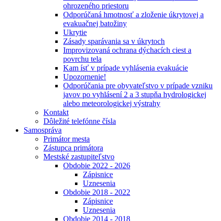
ohrozeného priestoru
Odporúčaná hmotnosť a zloženie úkrytovej a
evakuačnej batožiny
Ukrytie
Zásady sparávania sa v úkrytoch
Improvizovaná ochrana dýchacích ciest a
povrchu tela
Kam ísť v prípade vyhlásenia evakuácie
Upozornenie!
Odporúčania pre obyvateľstvo v prípade vzniku
javov po vyhlásení 2 a 3 stupňa hydrologickej
alebo meteorologickej výstrahy
Kontakt
Dôležité telefónne čísla
Samospráva
Primátor mesta
Zástupca primátora
Mestské zastupiteľstvo
Obdobie 2022 - 2026
Zápisnice
Uznesenia
Obdobie 2018 - 2022
Zápisnice
Uznesenia
Obdobie 2014 - 2018