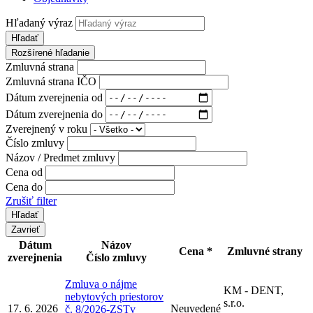
Hľadaný výraz
Hľadať
Rozšírené hľadanie
Zmluvná strana
Zmluvná strana IČO
Dátum zverejnenia od
Dátum zverejnenia do
Zverejnený v roku
Číslo zmluvy
Názov / Predmet zmluvy
Cena od
Cena do
Zrušiť filter
Zavrieť
Dátum
Názov
Cena *
Zmluvné strany
zverejnenia
Číslo zmluvy
Zmluva o nájme
KM - DENT,
nebytových priestorov
s.r.o.
17. 6. 2026
Neuvedené
č. 8/2026-ZSTv