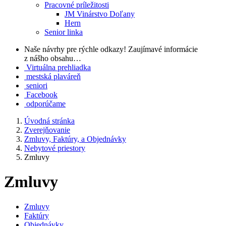
Pracovné príležitosti
JM Vinárstvo Doľany
Hern
Senior linka
Naše návrhy pre rýchle odkazy!
Zaujímavé informácie
z nášho obsahu…
Virtuálna prehliadka
mestská plaváreň
seniori
Facebook
odporúčame
Úvodná stránka
Zverejňovanie
Zmluvy, Faktúry, a Objednávky
Nebytové priestory
Zmluvy
Zmluvy
Zmluvy
Faktúry
Objednávky