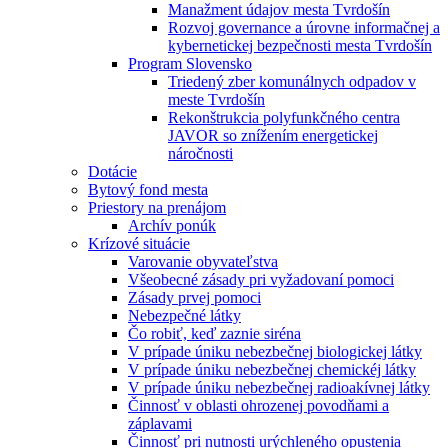
Manažment údajov mesta Tvrdošín
Rozvoj governance a úrovne informačnej a
kybernetickej bezpečnosti mesta Tvrdošín
Program Slovensko
Triedený zber komunálnych odpadov v
meste Tvrdošín
Rekonštrukcia polyfunkčného centra
JAVOR so znížením energetickej
náročnosti
Dotácie
Bytový fond mesta
Priestory na prenájom
Archív ponúk
Krízové situácie
Varovanie obyvateľstva
Všeobecné zásady pri vyžadovaní pomoci
Zásady prvej pomoci
Nebezpečné látky
Čo robiť, keď zaznie siréna
V prípade úniku nebezbečnej biologickej látky
V prípade úniku nebezbečnej chemickéj látky
V prípade úniku nebezbečnej radioakívnej látky
Činnosť v oblasti ohrozenej povodňami a
záplavami
Činnosť pri nutnosti urýchleného opustenia