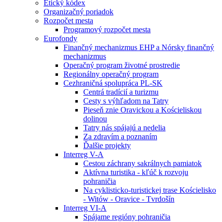
Etický kódex
Organizačný poriadok
Rozpočet mesta
Programový rozpočet mesta
Eurofondy
Finančný mechanizmus EHP a Nórsky finančný
mechanizmus
Operačný program životné prostredie
Regionálny operačný program
Cezhraničná spolupráca PL-SK
Centrá tradícií a turizmu
Cesty s výhľadom na Tatry
Pieseň znie Oravickou a Kościeliskou
dolinou
Tatry nás spájajú a nedelia
Za zdravím a poznaním
Ďalšie projekty
Interreg V-A
Cestou záchrany sakrálnych pamiatok
Aktívna turistika - kľúč k rozvoju
pohraničia
Na cyklisticko-turistickej trase Kościelisko
- Witów - Oravice - Tvrdošín
Interreg VI-A
Spájame regióny pohraničia