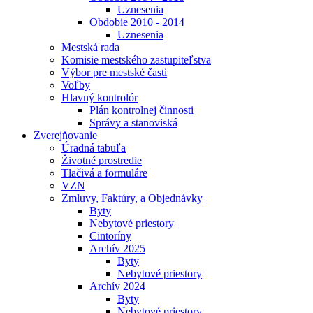
Uznesenia
Obdobie 2010 - 2014
Uznesenia
Mestská rada
Komisie mestského zastupiteľstva
Výbor pre mestské časti
Voľby
Hlavný kontrolór
Plán kontrolnej činnosti
Správy a stanoviská
Zverejňovanie
Úradná tabuľa
Životné prostredie
Tlačivá a formuláre
VZN
Zmluvy, Faktúry, a Objednávky
Byty
Nebytové priestory
Cintoríny
Archív 2025
Byty
Nebytové priestory
Archív 2024
Byty
Nebytové priestory