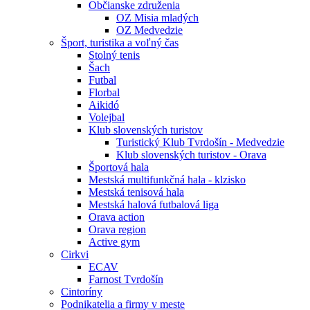
Občianske združenia
OZ Misia mladých
OZ Medvedzie
Šport, turistika a voľný čas
Stolný tenis
Šach
Futbal
Florbal
Aikidó
Volejbal
Klub slovenských turistov
Turistický Klub Tvrdošín - Medvedzie
Klub slovenských turistov - Orava
Športová hala
Mestská multifunkčná hala - klzisko
Mestská tenisová hala
Mestská halová futbalová liga
Orava action
Orava region
Active gym
Cirkvi
ECAV
Farnost Tvrdošín
Cintoríny
Podnikatelia a firmy v meste