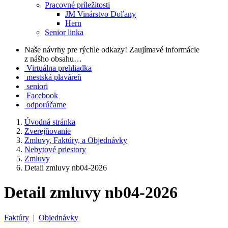
Pracovné príležitosti
JM Vinárstvo Doľany
Hern
Senior linka
Naše návrhy pre rýchle odkazy!
Zaujímavé informácie
z nášho obsahu…
Virtuálna prehliadka
mestská plaváreň
seniori
Facebook
odporúčame
Úvodná stránka
Zverejňovanie
Zmluvy, Faktúry, a Objednávky
Nebytové priestory
Zmluvy
Detail zmluvy nb04-2026
Detail zmluvy nb04-2026
Faktúry
|
Objednávky