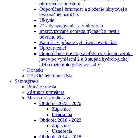
ohrozeného priestoru
Odporúčaná hmotnosť a zloženie úkrytovej a
evakuačnej batožiny
Ukrytie
Zásady sparávania sa v úkrytoch
Improvizovaná ochrana dýchacích ciest a
povrchu tela
Kam ísť v prípade vyhlásenia evakuácie
Upozornenie!
Odporúčania pre obyvateľstvo v prípade vzniku
javov po vyhlásení 2 a 3 stupňa hydrologickej
alebo meteorologickej výstrahy
Kontakt
Dôležité telefónne čísla
Samospráva
Primátor mesta
Zástupca primátora
Mestské zastupiteľstvo
Obdobie 2022 - 2026
Zápisnice
Uznesenia
Obdobie 2018 - 2022
Zápisnice
Uznesenia
Obdobie 2014 - 2018