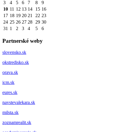
3
4
5
6
7
8
9
10
11
12
13
14
15
16
17
18
19
20
21
22
23
24
25
26
27
28
29
30
31
1
2
3
4
5
6
Partnerské weby
slovensko.sk
okstredisko.sk
orava.sk
icm.sk
eures.sk
navstevalekara.sk
milsta.sk
zoznamrealit.sk