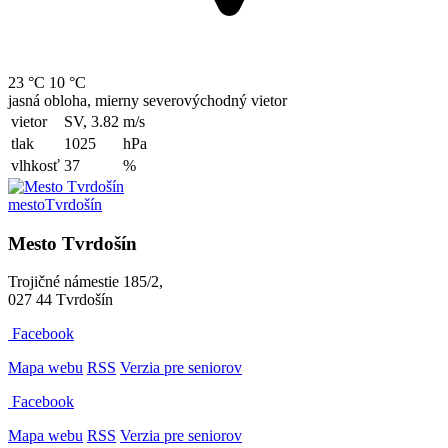
23 °C
10 °C
jasná obloha, mierny severovýchodný vietor
vietor
SV, 3.82
m/s
tlak
1025
hPa
vlhkosť
37
%
mesto
Tvrdošín
Mesto Tvrdošín
Trojičné námestie 185/2,
027 44 Tvrdošín
Facebook
Mapa webu
RSS
Verzia pre seniorov
Facebook
Mapa webu
RSS
Verzia pre seniorov