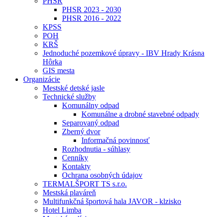
PHSR
PHSR 2023 - 2030
PHSR 2016 - 2022
KPSS
POH
KRŠ
Jednoduché pozemkové úpravy - IBV Hrady Krásna
Hôrka
GIS mesta
Organizácie
Mestské detské jasle
Technické služby
Komunálny odpad
Komunálne a drobné stavebné odpady
Separovaný odpad
Zberný dvor
Informačná povinnosť
Rozhodnutia - súhlasy
Cenníky
Kontakty
Ochrana osobných údajov
TERMALŠPORT TS s.r.o.
Mestská plaváreň
Multifunkčná športová hala JAVOR - klzisko
Hotel Limba