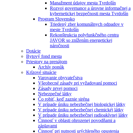
Manažment údajov mesta Tvrdošín
Rozvoj governance a úrovne informačnej a
kybernetickej bezpečnosti mesta Tvrdošín
Program Slovensko
Triedený zber komunálnych odpadov v
meste Tvrdošín
Rekonštrukcia polyfunkčného centra
JAVOR so znížením energetickej
náročnosti
Dotácie
Bytový fond mesta
Priestory na prenájom
Archív ponúk
Krízové situácie
Varovanie obyvateľstva
Všeobecné zásady pri vyžadovaní pomoci
Zásady prvej pomoci
Nebezpečné látky
Čo robiť, keď zaznie siréna
V prípade úniku nebezbečnej biologickej látky
V prípade úniku nebezbečnej chemickéj látky
V prípade úniku nebezbečnej radioakívnej látky
Činnosť v oblasti ohrozenej povodňami a
záplavami
Činnosť pri nutnosti urýchleného opustenia