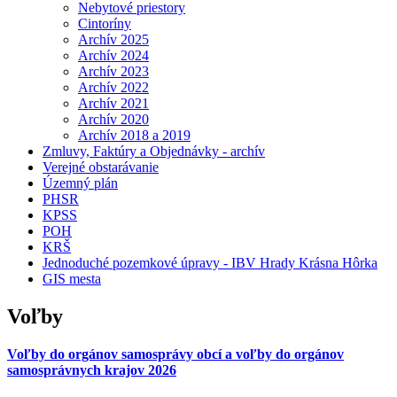
Nebytové priestory
Cintoríny
Archív 2025
Archív 2024
Archív 2023
Archív 2022
Archív 2021
Archív 2020
Archív 2018 a 2019
Zmluvy, Faktúry a Objednávky - archív
Verejné obstarávanie
Územný plán
PHSR
KPSS
POH
KRŠ
Jednoduché pozemkové úpravy - IBV Hrady Krásna Hôrka
GIS mesta
Voľby
Voľby do orgánov samosprávy obcí a voľby do orgánov
samosprávnych krajov 2026