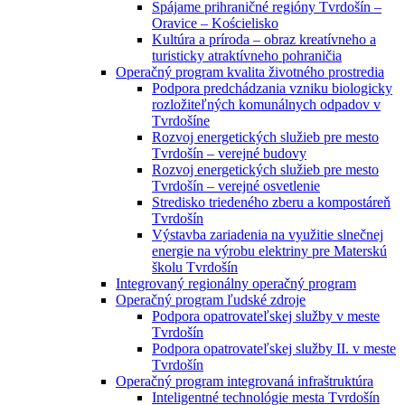
Spájame prihraničné regióny Tvrdošín –
Oravice – Kościelisko
Kultúra a príroda – obraz kreatívneho a
turisticky atraktívneho pohraničia
Operačný program kvalita životného prostredia
Podpora predchádzania vzniku biologicky
rozložiteľných komunálnych odpadov v
Tvrdošíne
Rozvoj energetických služieb pre mesto
Tvrdošín – verejné budovy
Rozvoj energetických služieb pre mesto
Tvrdošín – verejné osvetlenie
Stredisko triedeného zberu a kompostáreň
Tvrdošín
Výstavba zariadenia na využitie slnečnej
energie na výrobu elektriny pre Materskú
školu Tvrdošín
Integrovaný regionálny operačný program
Operačný program ľudské zdroje
Podpora opatrovateľskej služby v meste
Tvrdošín
Podpora opatrovateľskej služby II. v meste
Tvrdošín
Operačný program integrovaná infraštruktúra
Inteligentné technológie mesta Tvrdošín