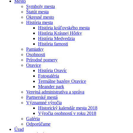
Mesto
Symboly mesta
Štatút mesta
Okresné mesto
História mesta
História kráľovského mesta
História Krásnej Hôrky
História Medvedzia
História farnosti
Pamiatky
Osobnosti
Prírodné pomery
Oravice
História Oravíc
Fotogaléria
Termálne bazény Oravice
Meander park
Verejná administratíva a správa
Partnerské mestá
Významné výročia
Historický kalendár mesta 2018
Výročia osobností v roku 2018
Galéria
Odporúčame
Úrad