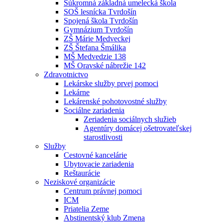
Súkromná základná umelecká škola
SOŠ lesnícka Tvrdošín
Spojená škola Tvrdošín
Gymnázium Tvrdošín
ZŠ Márie Medveckej
ZŠ Štefana Šmálika
MŠ Medvedzie 138
MŠ Oravské nábrežie 142
Zdravotnictvo
Lekárske služby prvej pomoci
Lekárne
Lekárenské pohotovostné služby
Sociálne zariadenia
Zeriadenia sociálnych služieb
Agentúry domácej ošetrovateľskej
starostlivosti
Služby
Cestovné kancelárie
Ubytovacie zariadenia
Reštaurácie
Neziskové organizácie
Centrum právnej pomoci
ICM
Priatelia Zeme
Abstinentský klub Zmena