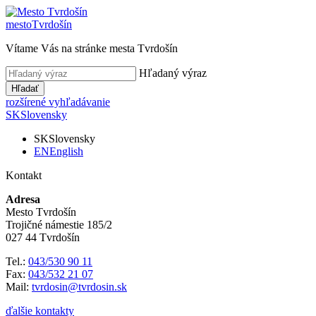
mesto
Tvrdošín
Vítame Vás na stránke mesta Tvrdošín
Hľadaný výraz
Hľadať
rozšírené vyhľadávanie
SK
Slovensky
SK
Slovensky
EN
English
Kontakt
Adresa
Mesto Tvrdošín
Trojičné námestie 185/2
027 44 Tvrdošín
Tel.:
043/530 90 11
Fax:
043/532 21 07
Mail:
tvrdosin@tvrdosin.sk
ďalšie kontakty