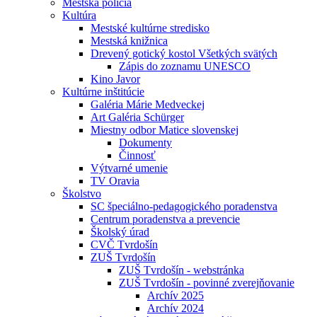
Mestská polícia
Kultúra
Mestské kultúrne stredisko
Mestská knižnica
Drevený gotický kostol Všetkých svätých
Zápis do zoznamu UNESCO
Kino Javor
Kultúrne inštitúcie
Galéria Márie Medveckej
Art Galéria Schürger
Miestny odbor Matice slovenskej
Dokumenty
Činnosť
Výtvarné umenie
TV Oravia
Školstvo
SC špeciálno-pedagogického poradenstva
Centrum poradenstva a prevencie
Školský úrad
CVČ Tvrdošín
ZUŠ Tvrdošín
ZUŠ Tvrdošín - webstránka
ZUŠ Tvrdošín - povinné zverejňovanie
Archív 2025
Archív 2024