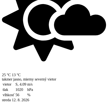
25 °C
13 °C
takmer jasno, mierny severný vietor
vietor
S, 4.09
m/s
tlak
1020
hPa
vlhkosť
56
%
streda 12. 8. 2026