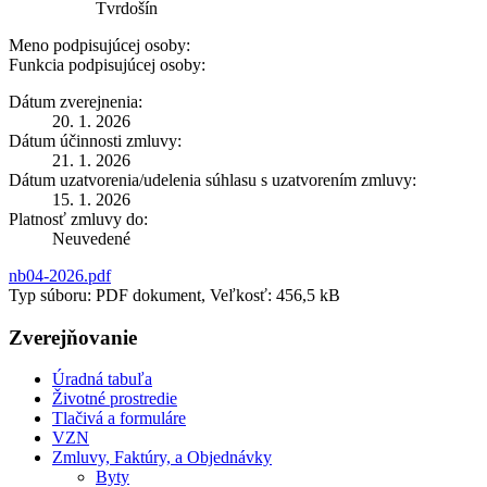
Tvrdošín
Meno podpisujúcej osoby:
Funkcia podpisujúcej osoby:
Dátum zverejnenia:
20. 1. 2026
Dátum účinnosti zmluvy:
21. 1. 2026
Dátum uzatvorenia/udelenia súhlasu s uzatvorením zmluvy:
15. 1. 2026
Platnosť zmluvy do:
Neuvedené
nb04-2026.pdf
Typ súboru: PDF dokument, Veľkosť: 456,5 kB
Zverejňovanie
Úradná tabuľa
Životné prostredie
Tlačivá a formuláre
VZN
Zmluvy, Faktúry, a Objednávky
Byty