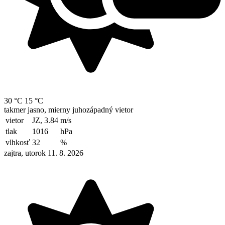
30 °C
15 °C
takmer jasno, mierny juhozápadný vietor
vietor
JZ, 3.84
m/s
tlak
1016
hPa
vlhkosť
32
%
zajtra, utorok 11. 8. 2026