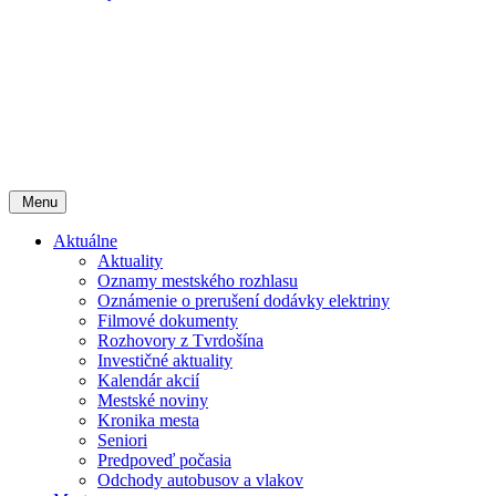
Menu
Aktuálne
Aktuality
Oznamy mestského rozhlasu
Oznámenie o prerušení dodávky elektriny
Filmové dokumenty
Rozhovory z Tvrdošína
Investičné aktuality
Kalendár akcií
Mestské noviny
Kronika mesta
Seniori
Predpoveď počasia
Odchody autobusov a vlakov