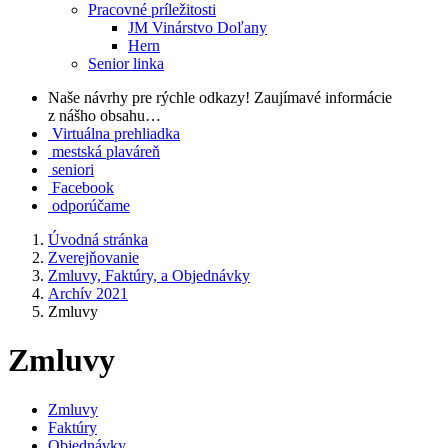
Pracovné príležitosti
JM Vinárstvo Doľany
Hern
Senior linka
Naše návrhy pre rýchle odkazy!
Zaujímavé informácie
z nášho obsahu…
Virtuálna prehliadka
mestská plaváreň
seniori
Facebook
odporúčame
Úvodná stránka
Zverejňovanie
Zmluvy, Faktúry, a Objednávky
Archív 2021
Zmluvy
Zmluvy
Zmluvy
Faktúry
Objednávky