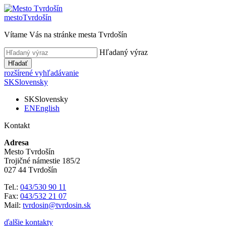
mesto
Tvrdošín
Vítame Vás na stránke mesta Tvrdošín
Hľadaný výraz
Hľadať
rozšírené vyhľadávanie
SK
Slovensky
SK
Slovensky
EN
English
Kontakt
Adresa
Mesto Tvrdošín
Trojičné námestie 185/2
027 44 Tvrdošín
Tel.:
043/530 90 11
Fax:
043/532 21 07
Mail:
tvrdosin@tvrdosin.sk
ďalšie kontakty