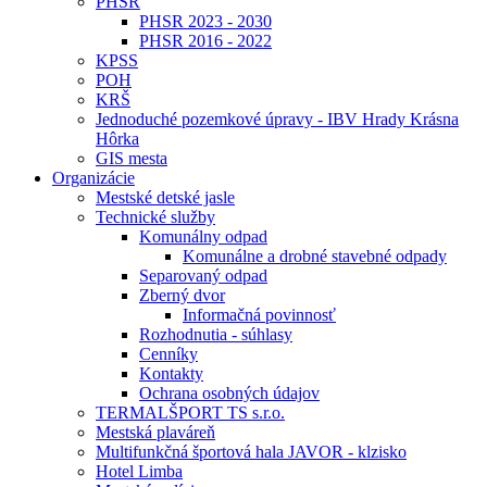
PHSR
PHSR 2023 - 2030
PHSR 2016 - 2022
KPSS
POH
KRŠ
Jednoduché pozemkové úpravy - IBV Hrady Krásna
Hôrka
GIS mesta
Organizácie
Mestské detské jasle
Technické služby
Komunálny odpad
Komunálne a drobné stavebné odpady
Separovaný odpad
Zberný dvor
Informačná povinnosť
Rozhodnutia - súhlasy
Cenníky
Kontakty
Ochrana osobných údajov
TERMALŠPORT TS s.r.o.
Mestská plaváreň
Multifunkčná športová hala JAVOR - klzisko
Hotel Limba