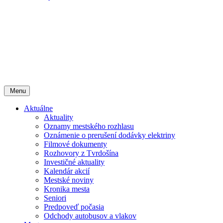
Menu
Aktuálne
Aktuality
Oznamy mestského rozhlasu
Oznámenie o prerušení dodávky elektriny
Filmové dokumenty
Rozhovory z Tvrdošína
Investičné aktuality
Kalendár akcií
Mestské noviny
Kronika mesta
Seniori
Predpoveď počasia
Odchody autobusov a vlakov