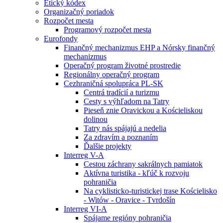
Etický kódex
Organizačný poriadok
Rozpočet mesta
Programový rozpočet mesta
Eurofondy
Finančný mechanizmus EHP a Nórsky finančný
mechanizmus
Operačný program životné prostredie
Regionálny operačný program
Cezhraničná spolupráca PL-SK
Centrá tradícií a turizmu
Cesty s výhľadom na Tatry
Pieseň znie Oravickou a Kościeliskou
dolinou
Tatry nás spájajú a nedelia
Za zdravím a poznaním
Ďalšie projekty
Interreg V-A
Cestou záchrany sakrálnych pamiatok
Aktívna turistika - kľúč k rozvoju
pohraničia
Na cyklisticko-turistickej trase Kościelisko
- Witów - Oravice - Tvrdošín
Interreg VI-A
Spájame regióny pohraničia