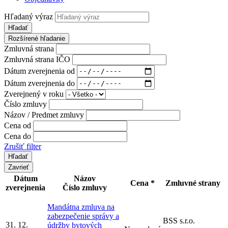
Hľadaný výraz
Hľadať
Rozšírené hľadanie
Zmluvná strana
Zmluvná strana IČO
Dátum zverejnenia od
Dátum zverejnenia do
Zverejnený v roku
Číslo zmluvy
Názov / Predmet zmluvy
Cena od
Cena do
Zrušiť filter
Zavrieť
Dátum
Názov
Cena *
Zmluvné strany
zverejnenia
Číslo zmluvy
Mandátna zmluva na
zabezpečenie správy a
BSS s.r.o.
31. 12.
údržby bytových