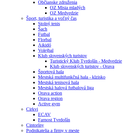
Občianske združenia
OZ Misia mladých
OZ Medvedzie
Šport, turistika a voľný čas
Stolný tenis
Šach
Futbal
Florbal
Aikidó
Volejbal
Klub slovenských turistov
Turistický Klub Tvrdošín - Medvedzie
Klub slovenských turistov - Orava
Športová hala
Mestská multifunkčná hala - klzisko
Mestská tenisová hala
Mestská halová futbalová liga
Orava action
Orava region
Active gym
Cirkvi
ECAV
Farnost Tvrdošín
Cintoríny
Podnikatelia a firmy v meste