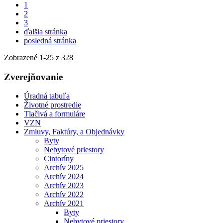
1
2
3
ďalšia stránka
posledná stránka
Zobrazené
1
-
25
z 328
Zverejňovanie
Úradná tabuľa
Životné prostredie
Tlačivá a formuláre
VZN
Zmluvy, Faktúry, a Objednávky
Byty
Nebytové priestory
Cintoríny
Archív 2025
Archív 2024
Archív 2023
Archív 2022
Archív 2021
Byty
Nebytové priestory