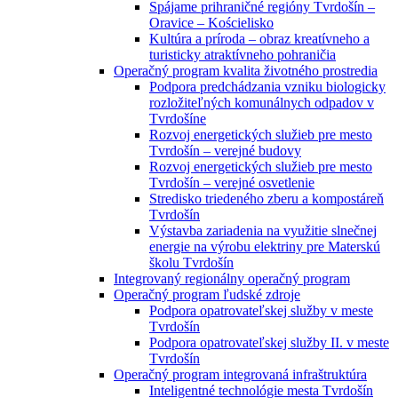
Spájame prihraničné regióny Tvrdošín –
Oravice – Kościelisko
Kultúra a príroda – obraz kreatívneho a
turisticky atraktívneho pohraničia
Operačný program kvalita životného prostredia
Podpora predchádzania vzniku biologicky
rozložiteľných komunálnych odpadov v
Tvrdošíne
Rozvoj energetických služieb pre mesto
Tvrdošín – verejné budovy
Rozvoj energetických služieb pre mesto
Tvrdošín – verejné osvetlenie
Stredisko triedeného zberu a kompostáreň
Tvrdošín
Výstavba zariadenia na využitie slnečnej
energie na výrobu elektriny pre Materskú
školu Tvrdošín
Integrovaný regionálny operačný program
Operačný program ľudské zdroje
Podpora opatrovateľskej služby v meste
Tvrdošín
Podpora opatrovateľskej služby II. v meste
Tvrdošín
Operačný program integrovaná infraštruktúra
Inteligentné technológie mesta Tvrdošín