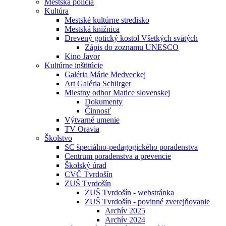
Mestská polícia
Kultúra
Mestské kultúrne stredisko
Mestská knižnica
Drevený gotický kostol Všetkých svätých
Zápis do zoznamu UNESCO
Kino Javor
Kultúrne inštitúcie
Galéria Márie Medveckej
Art Galéria Schürger
Miestny odbor Matice slovenskej
Dokumenty
Činnosť
Výtvarné umenie
TV Oravia
Školstvo
SC špeciálno-pedagogického poradenstva
Centrum poradenstva a prevencie
Školský úrad
CVČ Tvrdošín
ZUŠ Tvrdošín
ZUŠ Tvrdošín - webstránka
ZUŠ Tvrdošín - povinné zverejňovanie
Archív 2025
Archív 2024