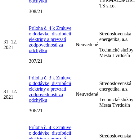
TERMALŠPORT
odchýlku
TS s.r.o.
308/21
Príloha č. 4 k Zmluve
o dodávke, distribúcii
Stredoslovenská
elektriny a prevzatí
energetika, a.s.
31. 12.
Neuvedené
zodpovednosti za
2021
Technické služby
odchýlku
Mesta Tvrdošín
307/21
Príloha č. 3 k Zmluve
o dodávke, distribúcii
Stredoslovenská
elektriny a prevzatí
energetika, a.s.
31. 12.
Neuvedené
zodpovednosti za
2021
Technické služby
odchýlku
Mesta Tvrdošín
306/21
Príloha č. 4 k Zmluve
o dodávke, distribúcii
Stredoslovenská
elektriny a prevzatí