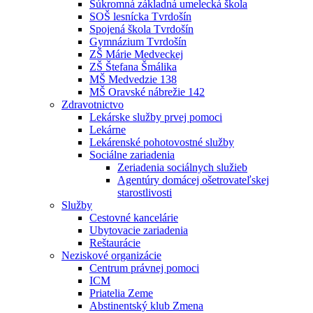
Súkromná základná umelecká škola
SOŠ lesnícka Tvrdošín
Spojená škola Tvrdošín
Gymnázium Tvrdošín
ZŠ Márie Medveckej
ZŠ Štefana Šmálika
MŠ Medvedzie 138
MŠ Oravské nábrežie 142
Zdravotnictvo
Lekárske služby prvej pomoci
Lekárne
Lekárenské pohotovostné služby
Sociálne zariadenia
Zeriadenia sociálnych služieb
Agentúry domácej ošetrovateľskej
starostlivosti
Služby
Cestovné kancelárie
Ubytovacie zariadenia
Reštaurácie
Neziskové organizácie
Centrum právnej pomoci
ICM
Priatelia Zeme
Abstinentský klub Zmena