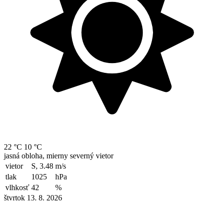
22 °C
10 °C
jasná obloha, mierny severný vietor
vietor
S, 3.48
m/s
tlak
1025
hPa
vlhkosť
42
%
štvrtok 13. 8. 2026