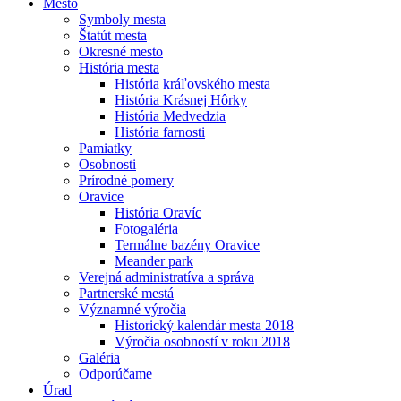
Mesto
Symboly mesta
Štatút mesta
Okresné mesto
História mesta
História kráľovského mesta
História Krásnej Hôrky
História Medvedzia
História farnosti
Pamiatky
Osobnosti
Prírodné pomery
Oravice
História Oravíc
Fotogaléria
Termálne bazény Oravice
Meander park
Verejná administratíva a správa
Partnerské mestá
Významné výročia
Historický kalendár mesta 2018
Výročia osobností v roku 2018
Galéria
Odporúčame
Úrad