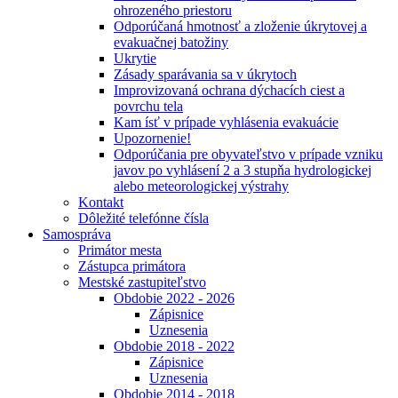
ohrozeného priestoru
Odporúčaná hmotnosť a zloženie úkrytovej a
evakuačnej batožiny
Ukrytie
Zásady sparávania sa v úkrytoch
Improvizovaná ochrana dýchacích ciest a
povrchu tela
Kam ísť v prípade vyhlásenia evakuácie
Upozornenie!
Odporúčania pre obyvateľstvo v prípade vzniku
javov po vyhlásení 2 a 3 stupňa hydrologickej
alebo meteorologickej výstrahy
Kontakt
Dôležité telefónne čísla
Samospráva
Primátor mesta
Zástupca primátora
Mestské zastupiteľstvo
Obdobie 2022 - 2026
Zápisnice
Uznesenia
Obdobie 2018 - 2022
Zápisnice
Uznesenia
Obdobie 2014 - 2018