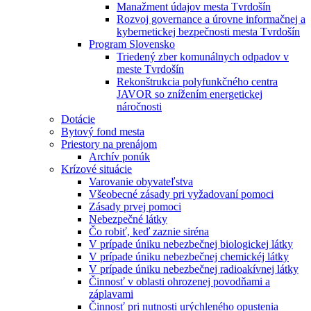
Manažment údajov mesta Tvrdošín
Rozvoj governance a úrovne informačnej a
kybernetickej bezpečnosti mesta Tvrdošín
Program Slovensko
Triedený zber komunálnych odpadov v
meste Tvrdošín
Rekonštrukcia polyfunkčného centra
JAVOR so znížením energetickej
náročnosti
Dotácie
Bytový fond mesta
Priestory na prenájom
Archív ponúk
Krízové situácie
Varovanie obyvateľstva
Všeobecné zásady pri vyžadovaní pomoci
Zásady prvej pomoci
Nebezpečné látky
Čo robiť, keď zaznie siréna
V prípade úniku nebezbečnej biologickej látky
V prípade úniku nebezbečnej chemickéj látky
V prípade úniku nebezbečnej radioakívnej látky
Činnosť v oblasti ohrozenej povodňami a
záplavami
Činnosť pri nutnosti urýchleného opustenia