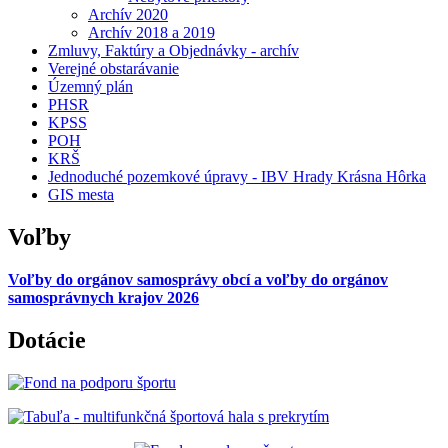
Archív 2020
Archív 2018 a 2019
Zmluvy, Faktúry a Objednávky - archív
Verejné obstarávanie
Územný plán
PHSR
KPSS
POH
KRŠ
Jednoduché pozemkové úpravy - IBV Hrady Krásna Hôrka
GIS mesta
Voľby
Voľby do orgánov samosprávy obcí a voľby do orgánov
samosprávnych krajov 2026
Dotácie