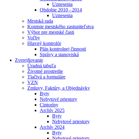
Uznesenia
Obdobie 2010 - 2014
Uznesenia
Mestská rada
Komisie mestského zastupiteľstva
Výbor pre mestské časti
Voľby
Hlavný kontrolór
Plán kontrolnej činnosti
Správy a stanoviská
Zverejňovanie
Úradná tabuľa
Životné prostredie
Tlačivá a formuláre
VZN
Zmluvy, Faktúry, a Objednávky
Byty
Nebytové priestory
Cintoríny
Archív 2025
Byty
Nebytové priestory
Archív 2024
Byty
Nebytové priestory