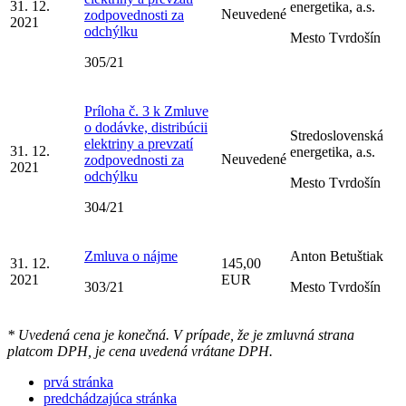
31. 12.
energetika, a.s.
Neuvedené
zodpovednosti za
2021
odchýlku
Mesto Tvrdošín
305/21
Príloha č. 3 k Zmluve
o dodávke, distribúcii
Stredoslovenská
elektriny a prevzatí
31. 12.
energetika, a.s.
Neuvedené
zodpovednosti za
2021
odchýlku
Mesto Tvrdošín
304/21
Zmluva o nájme
Anton Betuštiak
31. 12.
145,00
2021
EUR
303/21
Mesto Tvrdošín
* Uvedená cena je konečná. V prípade, že je zmluvná strana
platcom DPH, je cena uvedená vrátane DPH.
prvá stránka
predchádzajúca stránka