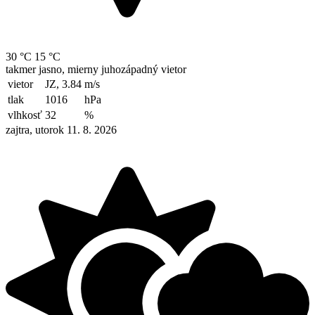
30 °C
15 °C
takmer jasno, mierny juhozápadný vietor
vietor
JZ, 3.84
m/s
tlak
1016
hPa
vlhkosť
32
%
zajtra, utorok 11. 8. 2026