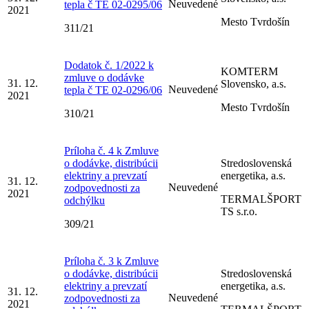
Neuvedené
tepla č TE 02-0295/06
2021
Mesto Tvrdošín
311/21
Dodatok č. 1/2022 k
KOMTERM
zmluve o dodávke
31. 12.
Slovensko, a.s.
Neuvedené
tepla č TE 02-0296/06
2021
Mesto Tvrdošín
310/21
Príloha č. 4 k Zmluve
o dodávke, distribúcii
Stredoslovenská
elektriny a prevzatí
energetika, a.s.
31. 12.
Neuvedené
zodpovednosti za
2021
TERMALŠPORT
odchýlku
TS s.r.o.
309/21
Príloha č. 3 k Zmluve
o dodávke, distribúcii
Stredoslovenská
elektriny a prevzatí
energetika, a.s.
31. 12.
Neuvedené
zodpovednosti za
2021