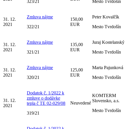
323/21
Mesto Tvrdošín
Zmluva nájme
Peter Kovalčík
31. 12.
150,00
2021
EUR
322/21
Mesto Tvrdošín
Zmluva nájme
Juraj Kostelanský
31. 12.
135,00
2021
EUR
321/21
Mesto Tvrdošín
Zmluva nájme
Marta Pajunková
31. 12.
125,00
2021
EUR
320/21
Mesto Tvrdošín
Dodatok č. 1/2022 k
KOMTERM
zmluve o dodávke
31. 12.
Slovensko, a.s.
Neuvedené
tepla č TE 02-029/08
2021
Mesto Tvrdošín
319/21
Dodatok č. 1/2022 k