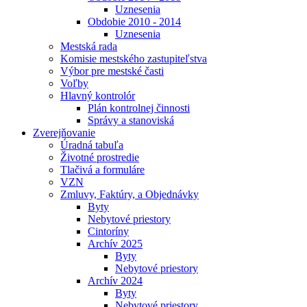
Uznesenia
Obdobie 2010 - 2014
Uznesenia
Mestská rada
Komisie mestského zastupiteľstva
Výbor pre mestské časti
Voľby
Hlavný kontrolór
Plán kontrolnej činnosti
Správy a stanoviská
Zverejňovanie
Úradná tabuľa
Životné prostredie
Tlačivá a formuláre
VZN
Zmluvy, Faktúry, a Objednávky
Byty
Nebytové priestory
Cintoríny
Archív 2025
Byty
Nebytové priestory
Archív 2024
Byty
Nebytové priestory