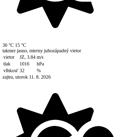
30 °C
15 °C
takmer jasno, mierny juhozápadný vietor
vietor
JZ, 3.84
m/s
tlak
1016
hPa
vlhkosť
32
%
zajtra, utorok 11. 8. 2026