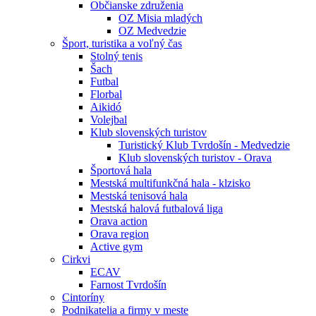
Občianske združenia
OZ Misia mladých
OZ Medvedzie
Šport, turistika a voľný čas
Stolný tenis
Šach
Futbal
Florbal
Aikidó
Volejbal
Klub slovenských turistov
Turistický Klub Tvrdošín - Medvedzie
Klub slovenských turistov - Orava
Športová hala
Mestská multifunkčná hala - klzisko
Mestská tenisová hala
Mestská halová futbalová liga
Orava action
Orava region
Active gym
Cirkvi
ECAV
Farnost Tvrdošín
Cintoríny
Podnikatelia a firmy v meste