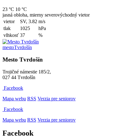
23 °C
10 °C
jasná obloha, mierny severovýchodný vietor
vietor
SV, 3.82
m/s
tlak
1025
hPa
vlhkosť
37
%
mesto
Tvrdošín
Mesto Tvrdošín
Trojičné námestie 185/2,
027 44 Tvrdošín
Facebook
Mapa webu
RSS
Verzia pre seniorov
Facebook
Mapa webu
RSS
Verzia pre seniorov
Facebook