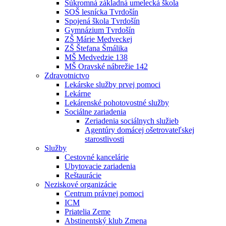
Súkromná základná umelecká škola
SOŠ lesnícka Tvrdošín
Spojená škola Tvrdošín
Gymnázium Tvrdošín
ZŠ Márie Medveckej
ZŠ Štefana Šmálika
MŠ Medvedzie 138
MŠ Oravské nábrežie 142
Zdravotnictvo
Lekárske služby prvej pomoci
Lekárne
Lekárenské pohotovostné služby
Sociálne zariadenia
Zeriadenia sociálnych služieb
Agentúry domácej ošetrovateľskej
starostlivosti
Služby
Cestovné kancelárie
Ubytovacie zariadenia
Reštaurácie
Neziskové organizácie
Centrum právnej pomoci
ICM
Priatelia Zeme
Abstinentský klub Zmena