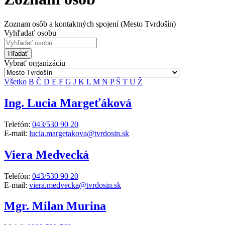
Zoznam osôb a kontaktných spojení (Mesto Tvrdošín)
Vyhľadať osobu
Hľadať
Vybrať organizáciu
Všetko
B
Č
D
E
F
G
J
K
L
M
N
P
Š
T
U
Ž
Ing. Lucia Margeťáková
Telefón:
043/530 90 20
E-mail:
lucia.margetakova@tvrdosin.sk
Viera Medvecká
Telefón:
043/530 90 20
E-mail:
viera.medvecka@tvrdosin.sk
Mgr. Milan Murina