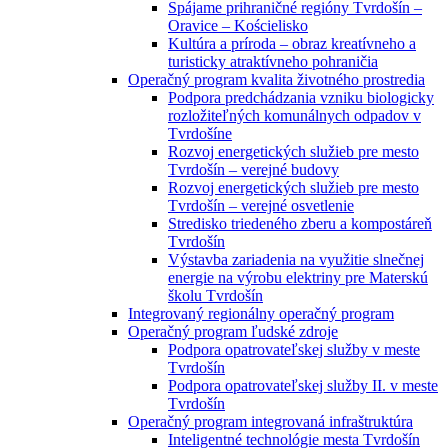
Spájame prihraničné regióny Tvrdošín –
Oravice – Kościelisko
Kultúra a príroda – obraz kreatívneho a
turisticky atraktívneho pohraničia
Operačný program kvalita životného prostredia
Podpora predchádzania vzniku biologicky
rozložiteľných komunálnych odpadov v
Tvrdošíne
Rozvoj energetických služieb pre mesto
Tvrdošín – verejné budovy
Rozvoj energetických služieb pre mesto
Tvrdošín – verejné osvetlenie
Stredisko triedeného zberu a kompostáreň
Tvrdošín
Výstavba zariadenia na využitie slnečnej
energie na výrobu elektriny pre Materskú
školu Tvrdošín
Integrovaný regionálny operačný program
Operačný program ľudské zdroje
Podpora opatrovateľskej služby v meste
Tvrdošín
Podpora opatrovateľskej služby II. v meste
Tvrdošín
Operačný program integrovaná infraštruktúra
Inteligentné technológie mesta Tvrdošín