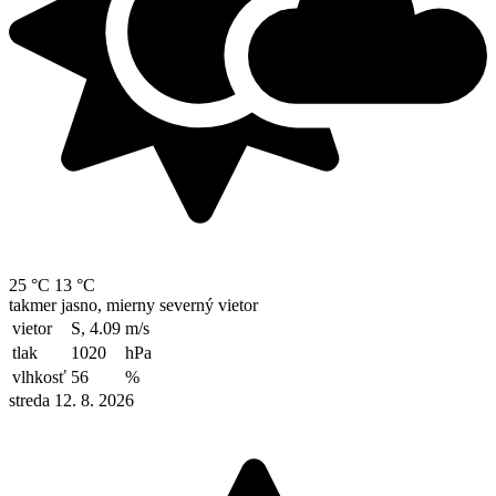
25 °C
13 °C
takmer jasno, mierny severný vietor
vietor
S, 4.09
m/s
tlak
1020
hPa
vlhkosť
56
%
streda 12. 8. 2026