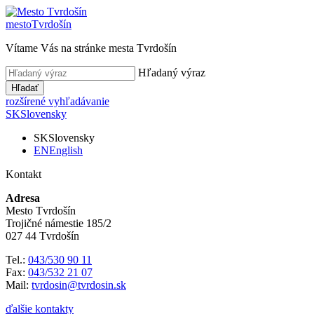
mesto
Tvrdošín
Vítame Vás na stránke mesta Tvrdošín
Hľadaný výraz
Hľadať
rozšírené vyhľadávanie
SK
Slovensky
SK
Slovensky
EN
English
Kontakt
Adresa
Mesto Tvrdošín
Trojičné námestie 185/2
027 44 Tvrdošín
Tel.:
043/530 90 11
Fax:
043/532 21 07
Mail:
tvrdosin@tvrdosin.sk
ďalšie kontakty