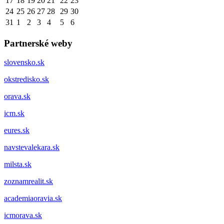
17
18
19
20
21
22
23
24
25
26
27
28
29
30
31
1
2
3
4
5
6
Partnerské weby
slovensko.sk
okstredisko.sk
orava.sk
icm.sk
eures.sk
navstevalekara.sk
milsta.sk
zoznamrealit.sk
academiaoravia.sk
icmorava.sk