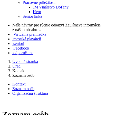
Pracovné príležitosti
JM Vinárstvo Doľany
Hern
Senior linka
Naše návrhy pre rýchle odkazy!
Zaujímavé informácie
z nášho obsahu…
Virtuálna prehliadka
mestská plaváreň
seniori
Facebook
odporúčame
Úvodná stránka
Úrad
Kontakt
Zoznam osôb
Kontakt
Zoznam osôb
Organizačná štruktúra
Zoznam osôb