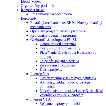
Etický kódex
Organizačný poriadok
Rozpočet mesta
Programový rozpočet mesta
Eurofondy
Finančný mechanizmus EHP a Nórsky finančný
mechanizmus
Operačný program životné prostredie
Regionálny operačný program
Cezhraničná spolupráca PL-SK
Centrá tradícií a turizmu
Cesty s výhľadom na Tatry
Pieseň znie Oravickou a Kościeliskou
dolinou
Tatry nás spájajú a nedelia
Za zdravím a poznaním
Ďalšie projekty
Interreg V-A
Cestou záchrany sakrálnych pamiatok
Aktívna turistika - kľúč k rozvoju
pohraničia
Na cyklisticko-turistickej trase Kościelisko
- Witów - Oravice - Tvrdošín
Interreg VI-A
Spájame regióny pohraničia