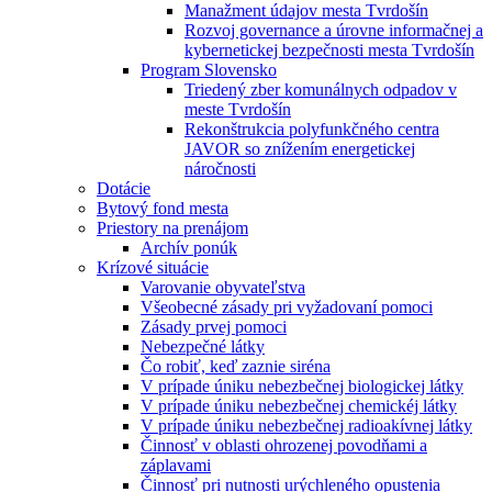
Manažment údajov mesta Tvrdošín
Rozvoj governance a úrovne informačnej a
kybernetickej bezpečnosti mesta Tvrdošín
Program Slovensko
Triedený zber komunálnych odpadov v
meste Tvrdošín
Rekonštrukcia polyfunkčného centra
JAVOR so znížením energetickej
náročnosti
Dotácie
Bytový fond mesta
Priestory na prenájom
Archív ponúk
Krízové situácie
Varovanie obyvateľstva
Všeobecné zásady pri vyžadovaní pomoci
Zásady prvej pomoci
Nebezpečné látky
Čo robiť, keď zaznie siréna
V prípade úniku nebezbečnej biologickej látky
V prípade úniku nebezbečnej chemickéj látky
V prípade úniku nebezbečnej radioakívnej látky
Činnosť v oblasti ohrozenej povodňami a
záplavami
Činnosť pri nutnosti urýchleného opustenia