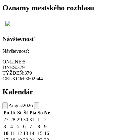
Oznamy mestského rozhlasu
Návštevnosť
Návštevnosť:
ONLINE:
5
DNES:
379
TÝŽDEŇ:
379
CELKOM:
3602544
Kalendár
August
2026
Po
Ut
St
Št
Pia
So
Ne
27
28
29
30
31
1
2
3
4
5
6
7
8
9
10
11
12
13
14
15
16