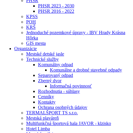
PHSR
PHSR 2023 - 2030
PHSR 2016 - 2022
KPSS
POH
KRŠ
Jednoduché pozemkové úpravy - IBV Hrady Krásna
Hôrka
GIS mesta
Organizácie
Mestské detské jasle
Technické služby
Komunálny odpad
Komunálne a drobné stavebné odpady
Separovaný odpad
Zberný dvor
Informačná povinnosť
Rozhodnutia - súhlasy
Cenníky
Kontakty
Ochrana osobných údajov
TERMALŠPORT TS s.r.o.
Mestská plaváreň
Multifunkčná športová hala JAVOR - klzisko
Hotel Limba