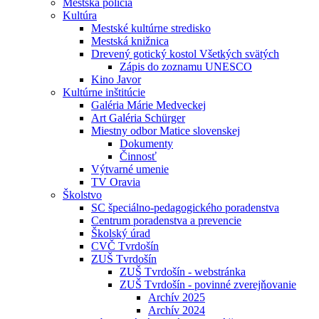
Mestská polícia
Kultúra
Mestské kultúrne stredisko
Mestská knižnica
Drevený gotický kostol Všetkých svätých
Zápis do zoznamu UNESCO
Kino Javor
Kultúrne inštitúcie
Galéria Márie Medveckej
Art Galéria Schürger
Miestny odbor Matice slovenskej
Dokumenty
Činnosť
Výtvarné umenie
TV Oravia
Školstvo
SC špeciálno-pedagogického poradenstva
Centrum poradenstva a prevencie
Školský úrad
CVČ Tvrdošín
ZUŠ Tvrdošín
ZUŠ Tvrdošín - webstránka
ZUŠ Tvrdošín - povinné zverejňovanie
Archív 2025
Archív 2024