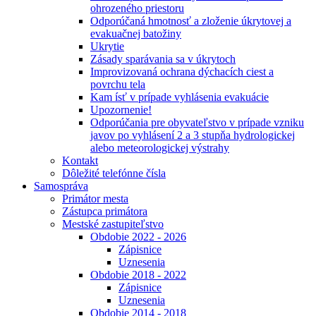
ohrozeného priestoru
Odporúčaná hmotnosť a zloženie úkrytovej a
evakuačnej batožiny
Ukrytie
Zásady sparávania sa v úkrytoch
Improvizovaná ochrana dýchacích ciest a
povrchu tela
Kam ísť v prípade vyhlásenia evakuácie
Upozornenie!
Odporúčania pre obyvateľstvo v prípade vzniku
javov po vyhlásení 2 a 3 stupňa hydrologickej
alebo meteorologickej výstrahy
Kontakt
Dôležité telefónne čísla
Samospráva
Primátor mesta
Zástupca primátora
Mestské zastupiteľstvo
Obdobie 2022 - 2026
Zápisnice
Uznesenia
Obdobie 2018 - 2022
Zápisnice
Uznesenia
Obdobie 2014 - 2018