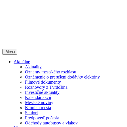
Menu
Aktuálne
Aktuality
Oznamy mestského rozhlasu
Oznámenie o prerušení dodávky elektriny
Filmové dokumenty
Rozhovory z Tvrdošína
Investičné aktuality
Kalendár akcií
Mestské noviny
Kronika mesta
Seniori
Predpoveď počasia
Odchody autobusov a vlakov