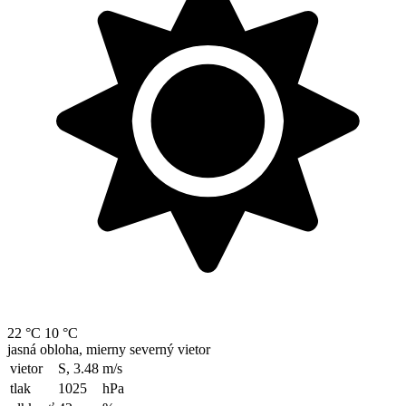
22 °C
10 °C
jasná obloha, mierny severný vietor
vietor
S, 3.48
m/s
tlak
1025
hPa