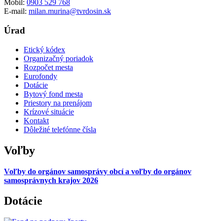
Mobil:
0903 529 768
E-mail:
milan.murina@tvrdosin.sk
Úrad
Etický kódex
Organizačný poriadok
Rozpočet mesta
Eurofondy
Dotácie
Bytový fond mesta
Priestory na prenájom
Krízové situácie
Kontakt
Dôležité telefónne čísla
Voľby
Voľby do orgánov samosprávy obcí a voľby do orgánov
samosprávnych krajov 2026
Dotácie