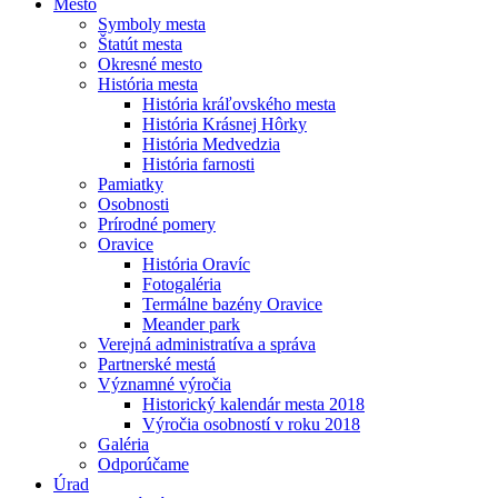
Mesto
Symboly mesta
Štatút mesta
Okresné mesto
História mesta
História kráľovského mesta
História Krásnej Hôrky
História Medvedzia
História farnosti
Pamiatky
Osobnosti
Prírodné pomery
Oravice
História Oravíc
Fotogaléria
Termálne bazény Oravice
Meander park
Verejná administratíva a správa
Partnerské mestá
Významné výročia
Historický kalendár mesta 2018
Výročia osobností v roku 2018
Galéria
Odporúčame
Úrad