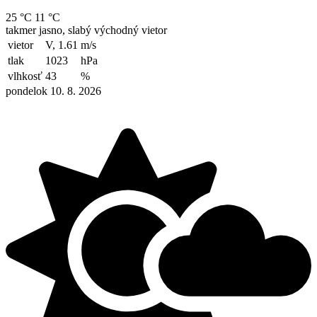
25 °C
11 °C
takmer jasno, slabý východný vietor
vietor
V, 1.61
m/s
tlak
1023
hPa
vlhkosť
43
%
pondelok 10. 8. 2026