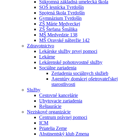
Súkromná základná umelecká škola
SOŠ lesnícka Tvrdošín
Spojená škola Tvrdošín
Gymnázium Tvrdošín
ZŠ Márie Medveckej
ZŠ Štefana Šmálika
MŠ Medvedzie 138
MŠ Oravské nábrežie 142
Zdravotnictvo
Lekárske služby prvej pomoci
Lekárne
Lekárenské pohotovostné služby
Sociálne zariadenia
Zeriadenia sociálnych služieb
Agentúry domácej ošetrovateľskej
starostlivosti
Služby
Cestovné kancelárie
Ubytovacie zariadenia
Reštaurácie
Neziskové organizácie
Centrum právnej pomoci
ICM
Priatelia Zeme
Abstinentský klub Zmena