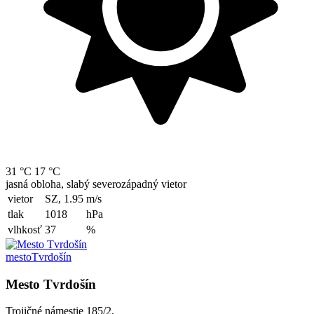
31 °C
17 °C
jasná obloha, slabý severozápadný vietor
vietor
SZ, 1.95
m/s
tlak
1018
hPa
vlhkosť
37
%
mesto
Tvrdošín
Mesto Tvrdošín
Trojičné námestie 185/2,