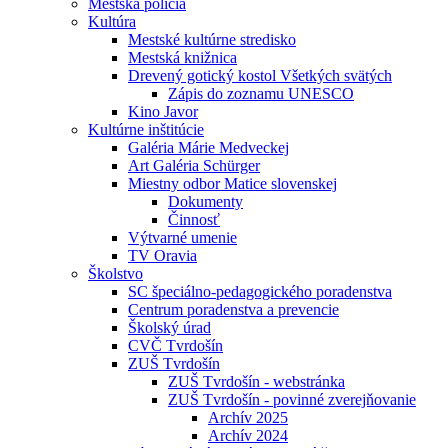
Mestská polícia
Kultúra
Mestské kultúrne stredisko
Mestská knižnica
Drevený gotický kostol Všetkých svätých
Zápis do zoznamu UNESCO
Kino Javor
Kultúrne inštitúcie
Galéria Márie Medveckej
Art Galéria Schürger
Miestny odbor Matice slovenskej
Dokumenty
Činnosť
Výtvarné umenie
TV Oravia
Školstvo
SC špeciálno-pedagogického poradenstva
Centrum poradenstva a prevencie
Školský úrad
CVČ Tvrdošín
ZUŠ Tvrdošín
ZUŠ Tvrdošín - webstránka
ZUŠ Tvrdošín - povinné zverejňovanie
Archív 2025
Archív 2024