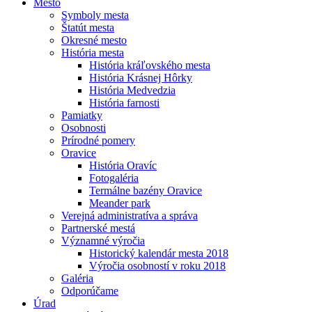
Mesto
Symboly mesta
Štatút mesta
Okresné mesto
História mesta
História kráľovského mesta
História Krásnej Hôrky
História Medvedzia
História farnosti
Pamiatky
Osobnosti
Prírodné pomery
Oravice
História Oravíc
Fotogaléria
Termálne bazény Oravice
Meander park
Verejná administratíva a správa
Partnerské mestá
Významné výročia
Historický kalendár mesta 2018
Výročia osobností v roku 2018
Galéria
Odporúčame
Úrad