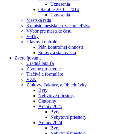
Uznesenia
Obdobie 2010 - 2014
Uznesenia
Mestská rada
Komisie mestského zastupiteľstva
Výbor pre mestské časti
Voľby
Hlavný kontrolór
Plán kontrolnej činnosti
Správy a stanoviská
Zverejňovanie
Úradná tabuľa
Životné prostredie
Tlačivá a formuláre
VZN
Zmluvy, Faktúry, a Objednávky
Byty
Nebytové priestory
Cintoríny
Archív 2025
Byty
Nebytové priestory
Archív 2024
Byty
Nebytové priestory