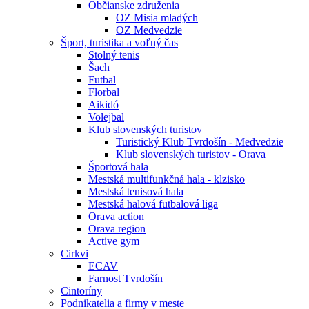
Občianske združenia
OZ Misia mladých
OZ Medvedzie
Šport, turistika a voľný čas
Stolný tenis
Šach
Futbal
Florbal
Aikidó
Volejbal
Klub slovenských turistov
Turistický Klub Tvrdošín - Medvedzie
Klub slovenských turistov - Orava
Športová hala
Mestská multifunkčná hala - klzisko
Mestská tenisová hala
Mestská halová futbalová liga
Orava action
Orava region
Active gym
Cirkvi
ECAV
Farnost Tvrdošín
Cintoríny
Podnikatelia a firmy v meste