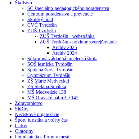
Školstvo
SC špeciálno-pedagogického poradenstva
Centrum poradenstva a prevencie
Školský úrad
CVČ Tvrdošín
ZUŠ Tvrdošín
ZUŠ Tvrdošín - webstránka
ZUŠ Tvrdošín - povinné zverejňovanie
Archív 2025
Archív 2024
Súkromná základná umelecká škola
SOŠ lesnícka Tvrdošín
Spojená škola Tvrdošín
Gymnázium Tvrdošín
ZŠ Márie Medveckej
ZŠ Štefana Šmálika
MŠ Medvedzie 138
MŠ Oravské nábrežie 142
Zdravotnictvo
Služby
Neziskové organizácie
Šport, turistika a voľný čas
Cirkvi
Cintoríny
Podnikatelia a firmy v meste