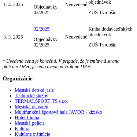
objednávok
1. 4. 2025
Neuvedené
Objednávky
03/2025
ZUŠ Tvrdošín
02/2025
Kniha dodávateľských
objednávok
3. 3. 2025
Neuvedené
Objednávky
02/2025
ZUŠ Tvrdošín
* Uvedená cena je konečná. V prípade, že je zmluvná strana
platcom DPH, je cena uvedená vrátane DPH.
Organizácie
Mestské detské jasle
Technické služby
TERMALŠPORT TS s.r.o.
Mestská plaváreň
Multifunkčná športová hala JAVOR - klzisko
Hotel Limba
Mestská polícia
Kultúra
Kultúrne inštitúcie