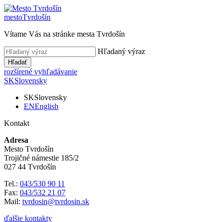
mesto
Tvrdošín
Vítame Vás na stránke mesta Tvrdošín
Hľadaný výraz
Hľadať
rozšírené vyhľadávanie
SK
Slovensky
SK
Slovensky
EN
English
Kontakt
Adresa
Mesto Tvrdošín
Trojičné námestie 185/2
027 44 Tvrdošín
Tel.:
043/530 90 11
Fax:
043/532 21 07
Mail:
tvrdosin@tvrdosin.sk
ďalšie kontakty