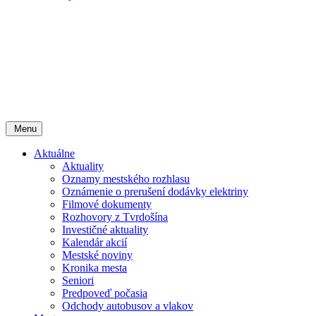
Menu
Aktuálne
Aktuality
Oznamy mestského rozhlasu
Oznámenie o prerušení dodávky elektriny
Filmové dokumenty
Rozhovory z Tvrdošína
Investičné aktuality
Kalendár akcií
Mestské noviny
Kronika mesta
Seniori
Predpoveď počasia
Odchody autobusov a vlakov