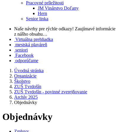
Pracovné príležitosti
JM Vinárstvo Doľany
Hern
Senior linka
Naše návrhy pre rýchle odkazy!
Zaujímavé informácie
z nášho obsahu…
Virtuálna prehliadka
mestská plaváreň
seniori
Facebook
odporúčame
Úvodná stránka
Organizácie
Školstvo
ZUŠ Tvrdošín
ZUŠ Tvrdošín - povinné zverejňovanie
Archív 2025
Objednávky
Objednávky
Zmluvy