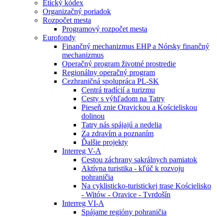
Etický kódex
Organizačný poriadok
Rozpočet mesta
Programový rozpočet mesta
Eurofondy
Finančný mechanizmus EHP a Nórsky finančný
mechanizmus
Operačný program životné prostredie
Regionálny operačný program
Cezhraničná spolupráca PL-SK
Centrá tradícií a turizmu
Cesty s výhľadom na Tatry
Pieseň znie Oravickou a Kościeliskou
dolinou
Tatry nás spájajú a nedelia
Za zdravím a poznaním
Ďalšie projekty
Interreg V-A
Cestou záchrany sakrálnych pamiatok
Aktívna turistika - kľúč k rozvoju
pohraničia
Na cyklisticko-turistickej trase Kościelisko
- Witów - Oravice - Tvrdošín
Interreg VI-A
Spájame regióny pohraničia