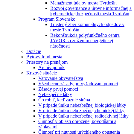
Manažment údajov mesta Tvrdošín
Rozvoj governance a úrovne informačnej a
kybernetickej bezpečnosti mesta Tvrdošín
Program Slovensko
Triedený zber komunálnych odpadov v
meste Tvrdošín
Rekonštrukcia polyfunkčného centra
JAVOR so znížením energetickej
náročnosti
Dotácie
Bytový fond mesta
Priestory na prenájom
Archív ponúk
Krízové situácie
Varovanie obyvateľstva
Všeobecné zásady pri vyžadovaní pomoci
Zásady prvej pomoci
Nebezpečné látky
Čo robiť, keď zaznie siréna
V prípade úniku nebezbečnej biologickej látky
V prípade úniku nebezbečnej chemickéj látky
V prípade úniku nebezbečnej radioakívnej látky
Činnosť v oblasti ohrozenej povodňami a
záplavami
Činnosť pri nutnosti urýchleného opustenia