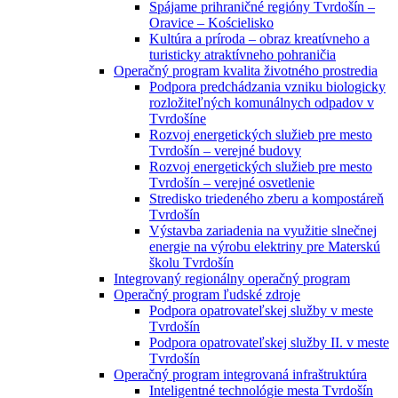
Spájame prihraničné regióny Tvrdošín –
Oravice – Kościelisko
Kultúra a príroda – obraz kreatívneho a
turisticky atraktívneho pohraničia
Operačný program kvalita životného prostredia
Podpora predchádzania vzniku biologicky
rozložiteľných komunálnych odpadov v
Tvrdošíne
Rozvoj energetických služieb pre mesto
Tvrdošín – verejné budovy
Rozvoj energetických služieb pre mesto
Tvrdošín – verejné osvetlenie
Stredisko triedeného zberu a kompostáreň
Tvrdošín
Výstavba zariadenia na využitie slnečnej
energie na výrobu elektriny pre Materskú
školu Tvrdošín
Integrovaný regionálny operačný program
Operačný program ľudské zdroje
Podpora opatrovateľskej služby v meste
Tvrdošín
Podpora opatrovateľskej služby II. v meste
Tvrdošín
Operačný program integrovaná infraštruktúra
Inteligentné technológie mesta Tvrdošín