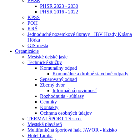
PHSR
PHSR 2023 - 2030
PHSR 2016 - 2022
KPSS
POH
KRŠ
Jednoduché pozemkové úpravy - IBV Hrady Krásna
Hôrka
GIS mesta
Organizácie
Mestské detské jasle
Technické služby
Komunálny odpad
Komunálne a drobné stavebné odpady
Separovaný odpad
Zberný dvor
Informačná povinnosť
Rozhodnutia - súhlasy
Cenníky
Kontakty
Ochrana osobných údajov
TERMALŠPORT TS s.r.o.
Mestská plaváreň
Multifunkčná športová hala JAVOR - klzisko
Hotel Limba