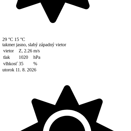
29 °C
15 °C
takmer jasno, slabý západný vietor
vietor
Z, 2.26
m/s
tlak
1020
hPa
vlhkosť
35
%
utorok 11. 8. 2026