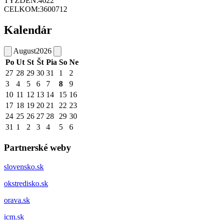
TÝŽDEŇ:
4622
CELKOM:
3600712
Kalendár
August
2026
Po
Ut
St
Št
Pia
So
Ne
27
28
29
30
31
1
2
3
4
5
6
7
8
9
10
11
12
13
14
15
16
17
18
19
20
21
22
23
24
25
26
27
28
29
30
31
1
2
3
4
5
6
Partnerské weby
slovensko.sk
okstredisko.sk
orava.sk
icm.sk