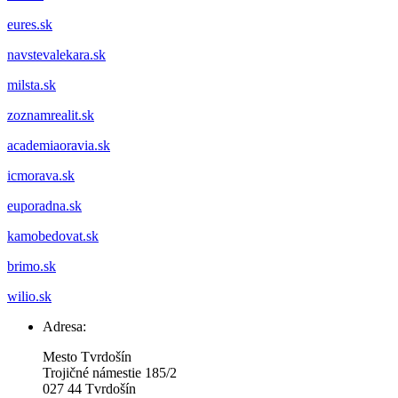
eures.sk
navstevalekara.sk
milsta.sk
zoznamrealit.sk
academiaoravia.sk
icmorava.sk
euporadna.sk
kamobedovat.sk
brimo.sk
wilio.sk
Adresa:
Mesto Tvrdošín
Trojičné námestie 185/2
027 44 Tvrdošín