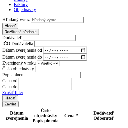
Faktúry
Objednávky
Hľadaný výraz
Hľadať
Rozšírené hľadanie
Dodávateľ
IČO Dodávatelia
Dátum zverejnenia od
Dátum zverejnenia do
Zverejnený v roku
Číslo objednávky
Popis plnenia
Cena od
Cena do
Zrušiť filter
Zavrieť
Číslo
Dátum
Dodávateľ
objednávky
Cena *
zverejnenia
Odberateľ
Popis plnenia