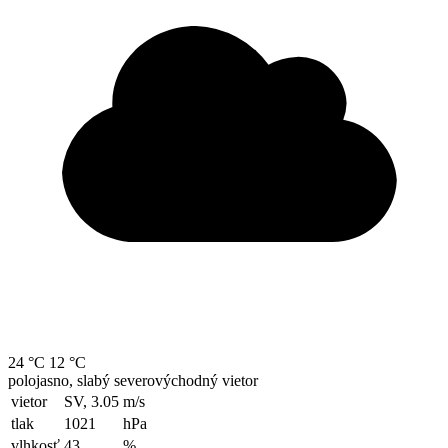
24 °C
12 °C
polojasno, slabý severovýchodný vietor
vietor
SV, 3.05
m/s
tlak
1021
hPa
vlhkosť
43
%