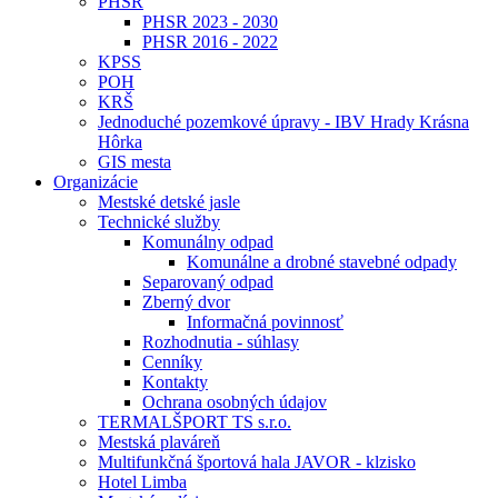
PHSR
PHSR 2023 - 2030
PHSR 2016 - 2022
KPSS
POH
KRŠ
Jednoduché pozemkové úpravy - IBV Hrady Krásna
Hôrka
GIS mesta
Organizácie
Mestské detské jasle
Technické služby
Komunálny odpad
Komunálne a drobné stavebné odpady
Separovaný odpad
Zberný dvor
Informačná povinnosť
Rozhodnutia - súhlasy
Cenníky
Kontakty
Ochrana osobných údajov
TERMALŠPORT TS s.r.o.
Mestská plaváreň
Multifunkčná športová hala JAVOR - klzisko
Hotel Limba