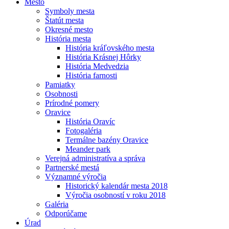
Mesto
Symboly mesta
Štatút mesta
Okresné mesto
História mesta
História kráľovského mesta
História Krásnej Hôrky
História Medvedzia
História farnosti
Pamiatky
Osobnosti
Prírodné pomery
Oravice
História Oravíc
Fotogaléria
Termálne bazény Oravice
Meander park
Verejná administratíva a správa
Partnerské mestá
Významné výročia
Historický kalendár mesta 2018
Výročia osobností v roku 2018
Galéria
Odporúčame
Úrad