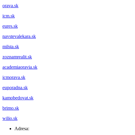
orava.sk
icm.sk
eures.sk
navstevalekara.sk
milsta.sk
zoznamrealit.sk
academiaoravia.sk
icmorava.sk
euporadna.sk
kamobedovat.sk
brimo.sk
wilio.sk
Adresa: