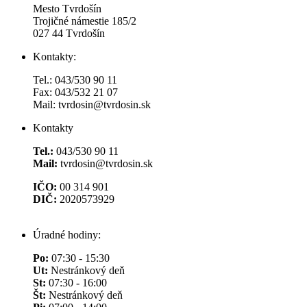
Mesto Tvrdošín
Trojičné námestie 185/2
027 44 Tvrdošín
Kontakty:
Tel.: 043/530 90 11
Fax: 043/532 21 07
Mail: tvrdosin@tvrdosin.sk
Kontakty
Tel.:
043/530 90 11
Mail:
tvrdosin@tvrdosin.sk
IČO:
00 314 901
DIČ:
2020573929
Úradné hodiny:
Po:
07:30 - 15:30
Ut:
Nestránkový deň
St:
07:30 - 16:00
Št:
Nestránkový deň