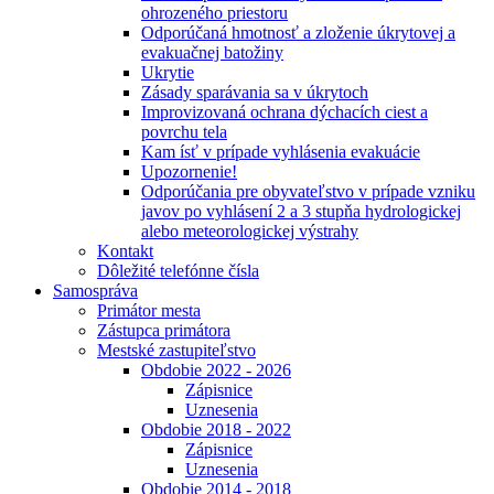
ohrozeného priestoru
Odporúčaná hmotnosť a zloženie úkrytovej a
evakuačnej batožiny
Ukrytie
Zásady sparávania sa v úkrytoch
Improvizovaná ochrana dýchacích ciest a
povrchu tela
Kam ísť v prípade vyhlásenia evakuácie
Upozornenie!
Odporúčania pre obyvateľstvo v prípade vzniku
javov po vyhlásení 2 a 3 stupňa hydrologickej
alebo meteorologickej výstrahy
Kontakt
Dôležité telefónne čísla
Samospráva
Primátor mesta
Zástupca primátora
Mestské zastupiteľstvo
Obdobie 2022 - 2026
Zápisnice
Uznesenia
Obdobie 2018 - 2022
Zápisnice
Uznesenia
Obdobie 2014 - 2018