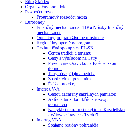
Etický kódex
Organizačný poriadok
Rozpočet mesta
Programový rozpočet mesta
Eurofondy
Finančný mechanizmus EHP a Nórsky finančný
mechanizmus
Operačný program životné prostredie
Regionálny operačný program
Cezhraničná spolupráca PL-SK
Centrá tradícií a turizmu
Cesty s výhľadom na Tatry
Pieseň znie Oravickou a Kościeliskou
dolinou
Tatry nás spájajú a nedelia
Za zdravím a poznaním
Ďalšie projekty
Interreg V-A
Cestou záchrany sakrálnych pamiatok
Aktívna turistika - kľúč k rozvoju
pohraničia
Na cyklisticko-turistickej trase Kościelisko
- Witów - Oravice - Tvrdošín
Interreg VI-A
Spájame regióny pohraničia