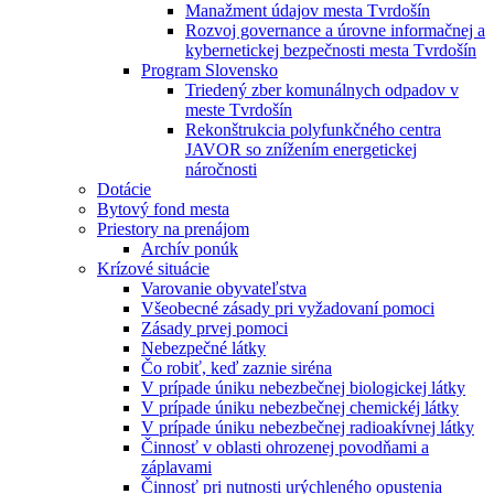
Manažment údajov mesta Tvrdošín
Rozvoj governance a úrovne informačnej a
kybernetickej bezpečnosti mesta Tvrdošín
Program Slovensko
Triedený zber komunálnych odpadov v
meste Tvrdošín
Rekonštrukcia polyfunkčného centra
JAVOR so znížením energetickej
náročnosti
Dotácie
Bytový fond mesta
Priestory na prenájom
Archív ponúk
Krízové situácie
Varovanie obyvateľstva
Všeobecné zásady pri vyžadovaní pomoci
Zásady prvej pomoci
Nebezpečné látky
Čo robiť, keď zaznie siréna
V prípade úniku nebezbečnej biologickej látky
V prípade úniku nebezbečnej chemickéj látky
V prípade úniku nebezbečnej radioakívnej látky
Činnosť v oblasti ohrozenej povodňami a
záplavami
Činnosť pri nutnosti urýchleného opustenia