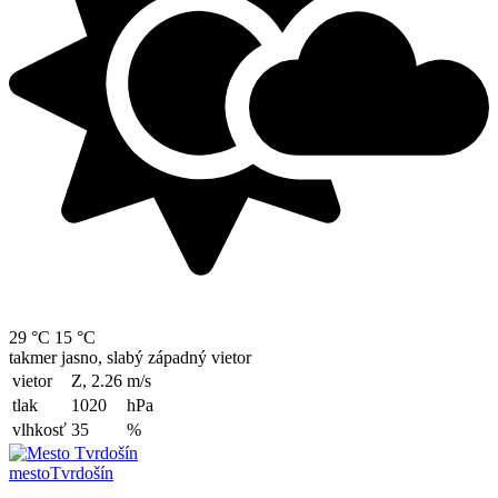
29 °C
15 °C
takmer jasno, slabý západný vietor
vietor
Z, 2.26
m/s
tlak
1020
hPa
vlhkosť
35
%
mesto
Tvrdošín