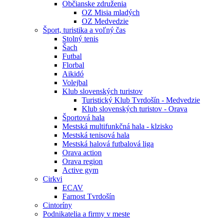
Občianske združenia
OZ Misia mladých
OZ Medvedzie
Šport, turistika a voľný čas
Stolný tenis
Šach
Futbal
Florbal
Aikidó
Volejbal
Klub slovenských turistov
Turistický Klub Tvrdošín - Medvedzie
Klub slovenských turistov - Orava
Športová hala
Mestská multifunkčná hala - klzisko
Mestská tenisová hala
Mestská halová futbalová liga
Orava action
Orava region
Active gym
Cirkvi
ECAV
Farnost Tvrdošín
Cintoríny
Podnikatelia a firmy v meste