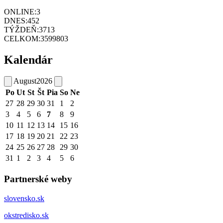
ONLINE:
3
DNES:
452
TÝŽDEŇ:
3713
CELKOM:
3599803
Kalendár
August
2026
Po
Ut
St
Št
Pia
So
Ne
27
28
29
30
31
1
2
3
4
5
6
7
8
9
10
11
12
13
14
15
16
17
18
19
20
21
22
23
24
25
26
27
28
29
30
31
1
2
3
4
5
6
Partnerské weby
slovensko.sk
okstredisko.sk