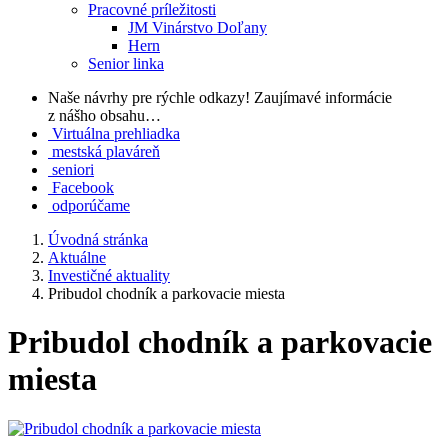
Pracovné príležitosti
JM Vinárstvo Doľany
Hern
Senior linka
Naše návrhy pre rýchle odkazy!
Zaujímavé informácie
z nášho obsahu…
Virtuálna prehliadka
mestská plaváreň
seniori
Facebook
odporúčame
Úvodná stránka
Aktuálne
Investičné aktuality
Pribudol chodník a parkovacie miesta
Pribudol chodník a parkovacie
miesta