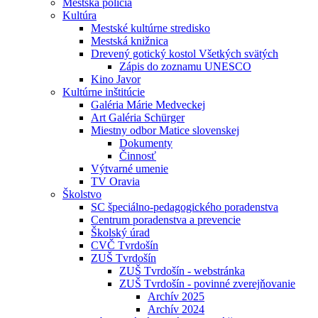
Mestská polícia
Kultúra
Mestské kultúrne stredisko
Mestská knižnica
Drevený gotický kostol Všetkých svätých
Zápis do zoznamu UNESCO
Kino Javor
Kultúrne inštitúcie
Galéria Márie Medveckej
Art Galéria Schürger
Miestny odbor Matice slovenskej
Dokumenty
Činnosť
Výtvarné umenie
TV Oravia
Školstvo
SC špeciálno-pedagogického poradenstva
Centrum poradenstva a prevencie
Školský úrad
CVČ Tvrdošín
ZUŠ Tvrdošín
ZUŠ Tvrdošín - webstránka
ZUŠ Tvrdošín - povinné zverejňovanie
Archív 2025
Archív 2024