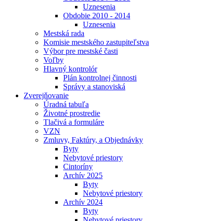
Uznesenia
Obdobie 2010 - 2014
Uznesenia
Mestská rada
Komisie mestského zastupiteľstva
Výbor pre mestské časti
Voľby
Hlavný kontrolór
Plán kontrolnej činnosti
Správy a stanoviská
Zverejňovanie
Úradná tabuľa
Životné prostredie
Tlačivá a formuláre
VZN
Zmluvy, Faktúry, a Objednávky
Byty
Nebytové priestory
Cintoríny
Archív 2025
Byty
Nebytové priestory
Archív 2024
Byty
Nebytové priestory