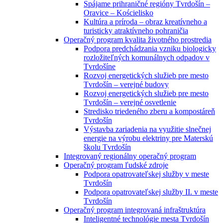
Spájame prihraničné regióny Tvrdošín –
Oravice – Kościelisko
Kultúra a príroda – obraz kreatívneho a
turisticky atraktívneho pohraničia
Operačný program kvalita životného prostredia
Podpora predchádzania vzniku biologicky
rozložiteľných komunálnych odpadov v
Tvrdošíne
Rozvoj energetických služieb pre mesto
Tvrdošín – verejné budovy
Rozvoj energetických služieb pre mesto
Tvrdošín – verejné osvetlenie
Stredisko triedeného zberu a kompostáreň
Tvrdošín
Výstavba zariadenia na využitie slnečnej
energie na výrobu elektriny pre Materskú
školu Tvrdošín
Integrovaný regionálny operačný program
Operačný program ľudské zdroje
Podpora opatrovateľskej služby v meste
Tvrdošín
Podpora opatrovateľskej služby II. v meste
Tvrdošín
Operačný program integrovaná infraštruktúra
Inteligentné technológie mesta Tvrdošín