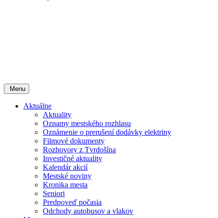
Menu
Aktuálne
Aktuality
Oznamy mestského rozhlasu
Oznámenie o prerušení dodávky elektriny
Filmové dokumenty
Rozhovory z Tvrdošína
Investičné aktuality
Kalendár akcií
Mestské noviny
Kronika mesta
Seniori
Predpoveď počasia
Odchody autobusov a vlakov