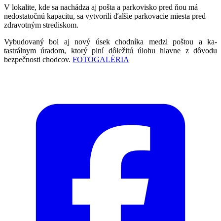
V lokalite, kde sa nachá­dza aj pošta a parkovisko pred ňou má
nedostatočnú kapacitu, sa vytvorili ďalšie parkovacie miesta pred
zdravotným stredis­kom.
Vybudovaný bol aj nový úsek chodníka medzi poštou a ka­
tastrálnym úradom, ktorý plní dôležitú úlohu hlavne z dôvodu
bezpečnosti chodcov.
FOTOGALÉRIA