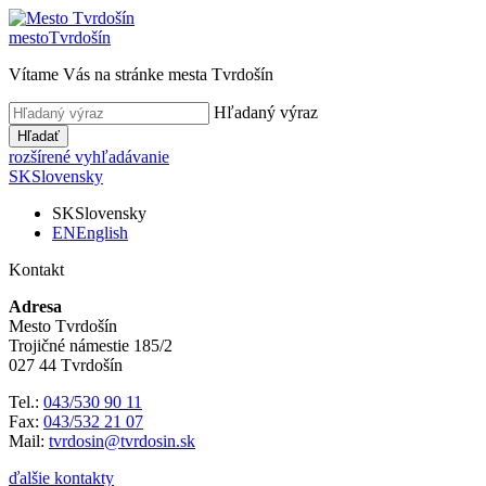
mesto
Tvrdošín
Vítame Vás na stránke mesta Tvrdošín
Hľadaný výraz
Hľadať
rozšírené vyhľadávanie
SK
Slovensky
SK
Slovensky
EN
English
Kontakt
Adresa
Mesto Tvrdošín
Trojičné námestie 185/2
027 44 Tvrdošín
Tel.:
043/530 90 11
Fax:
043/532 21 07
Mail:
tvrdosin@tvrdosin.sk
ďalšie kontakty