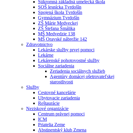
Súkromná základná umelecká škola
SOŠ lesnícka Tvrdošín
Spojená škola Tvrdošín
Gymnázium Tvrdošín
ZŠ Márie Medveckej
ZŠ Štefana Šmálika
MŠ Medvedzie 138
MŠ Oravské nábrežie 142
Zdravotnictvo
Lekárske služby prvej pomoci
Lekárne
Lekárenské pohotovostné služby
Sociálne zariadenia
Zeriadenia sociálnych služieb
Agentúry domácej ošetrovateľskej
starostlivosti
Služby
Cestovné kancelárie
Ubytovacie zariadenia
Reštaurácie
Neziskové organizácie
Centrum právnej pomoci
ICM
Priatelia Zeme
Abstinentský klub Zmena