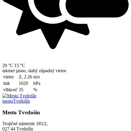
29 °C
15 °C
takmer jasno, slabý západný vietor
vietor
Z, 2.26
m/s
tlak
1020
hPa
vlhkosť
35
%
mesto
Tvrdošín
Mesto Tvrdošín
Trojičné námestie 185/2,
027 44 Tvrdošín