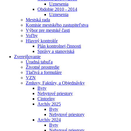
Uznesenia
Obdobie 2010 - 2014
Uznesenia
Mestská rada
Komisie mestského zastupiteľstva
Výbor pre mestské časti
Voľby
Hlavný kontrolór
Plán kontrolnej činnosti
Správy a stanoviská
Zverejňovanie
Úradná tabuľa
Životné prostredie
Tlačivá a formuláre
VZN
Zmluvy, Faktúry, a Objednávky
Byty
Nebytové priestory
Cintoríny
Archív 2025
Byty
Nebytové priestory
Archív 2024
Byty
Nebytové priestory