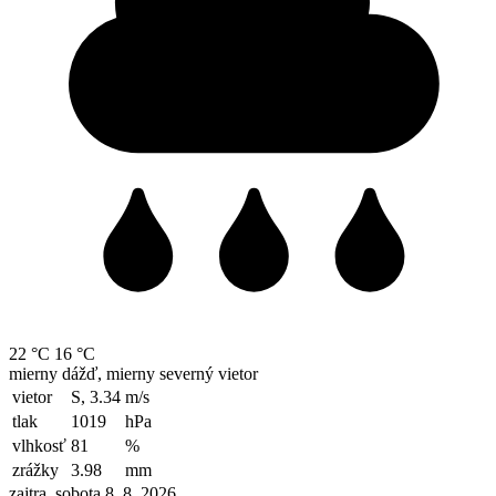
22 °C
16 °C
mierny dážď, mierny severný vietor
vietor
S, 3.34
m/s
tlak
1019
hPa
vlhkosť
81
%
zrážky
3.98
mm
zajtra, sobota 8. 8. 2026