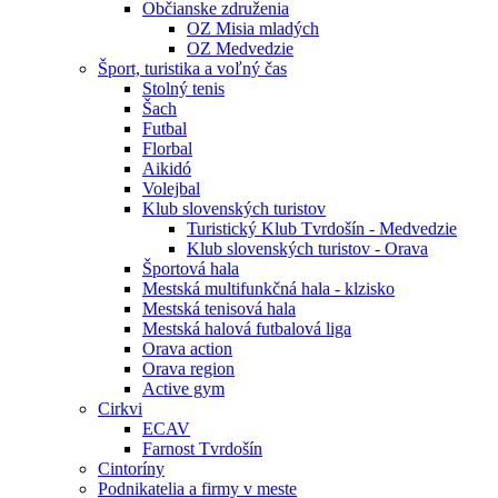
Občianske združenia
OZ Misia mladých
OZ Medvedzie
Šport, turistika a voľný čas
Stolný tenis
Šach
Futbal
Florbal
Aikidó
Volejbal
Klub slovenských turistov
Turistický Klub Tvrdošín - Medvedzie
Klub slovenských turistov - Orava
Športová hala
Mestská multifunkčná hala - klzisko
Mestská tenisová hala
Mestská halová futbalová liga
Orava action
Orava region
Active gym
Cirkvi
ECAV
Farnost Tvrdošín
Cintoríny
Podnikatelia a firmy v meste