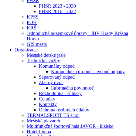
PHSR
PHSR 2023 - 2030
PHSR 2016 - 2022
KPSS
POH
KRŠ
Jednoduché pozemkové úpravy - IBV Hrady Krásna
Hôrka
GIS mesta
Organizácie
Mestské detské jasle
Technické služby
Komunálny odpad
Komunálne a drobné stavebné odpady
Separovaný odpad
Zberný dvor
Informačná povinnosť
Rozhodnutia - súhlasy
Cenníky
Kontakty
Ochrana osobných údajov
TERMALŠPORT TS s.r.o.
Mestská plaváreň
Multifunkčná športová hala JAVOR - klzisko
Hotel Limba