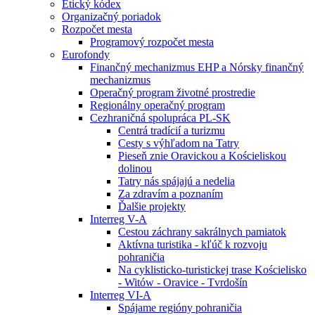
Etický kódex
Organizačný poriadok
Rozpočet mesta
Programový rozpočet mesta
Eurofondy
Finančný mechanizmus EHP a Nórsky finančný
mechanizmus
Operačný program životné prostredie
Regionálny operačný program
Cezhraničná spolupráca PL-SK
Centrá tradícií a turizmu
Cesty s výhľadom na Tatry
Pieseň znie Oravickou a Kościeliskou
dolinou
Tatry nás spájajú a nedelia
Za zdravím a poznaním
Ďalšie projekty
Interreg V-A
Cestou záchrany sakrálnych pamiatok
Aktívna turistika - kľúč k rozvoju
pohraničia
Na cyklisticko-turistickej trase Kościelisko
- Witów - Oravice - Tvrdošín
Interreg VI-A
Spájame regióny pohraničia