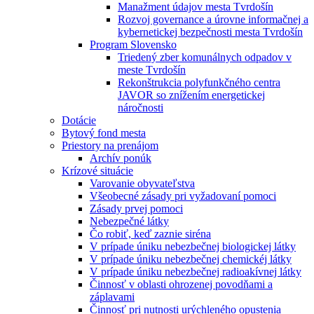
Manažment údajov mesta Tvrdošín
Rozvoj governance a úrovne informačnej a
kybernetickej bezpečnosti mesta Tvrdošín
Program Slovensko
Triedený zber komunálnych odpadov v
meste Tvrdošín
Rekonštrukcia polyfunkčného centra
JAVOR so znížením energetickej
náročnosti
Dotácie
Bytový fond mesta
Priestory na prenájom
Archív ponúk
Krízové situácie
Varovanie obyvateľstva
Všeobecné zásady pri vyžadovaní pomoci
Zásady prvej pomoci
Nebezpečné látky
Čo robiť, keď zaznie siréna
V prípade úniku nebezbečnej biologickej látky
V prípade úniku nebezbečnej chemickéj látky
V prípade úniku nebezbečnej radioakívnej látky
Činnosť v oblasti ohrozenej povodňami a
záplavami
Činnosť pri nutnosti urýchleného opustenia