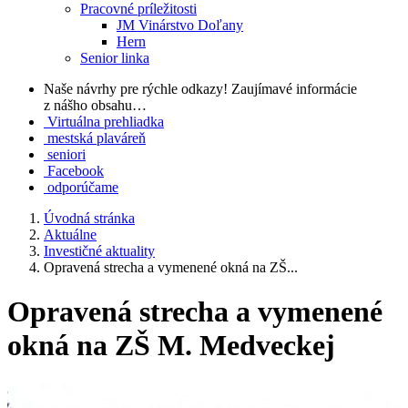
Pracovné príležitosti
JM Vinárstvo Doľany
Hern
Senior linka
Naše návrhy pre rýchle odkazy!
Zaujímavé informácie
z nášho obsahu…
Virtuálna prehliadka
mestská plaváreň
seniori
Facebook
odporúčame
Úvodná stránka
Aktuálne
Investičné aktuality
Opravená strecha a vymenené okná na ZŠ...
Opravená strecha a vymenené
okná na ZŠ M. Medveckej