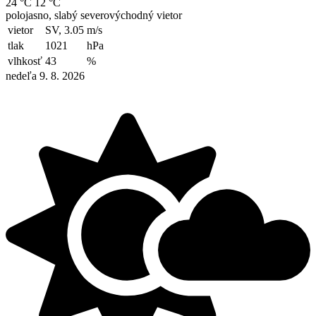
24 °C
12 °C
polojasno, slabý severovýchodný vietor
vietor
SV, 3.05
m/s
tlak
1021
hPa
vlhkosť
43
%
nedeľa 9. 8. 2026