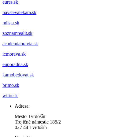
eures.sk
navstevalekara.sk
milsta.sk
zoznamrealit.sk
academiaoravia.sk
icmorava.sk
euporadna.sk
kamobedovat.sk
brimo.sk
wilio.sk
Adresa:
Mesto Tvrdošín
Trojičné námestie 185/2
027 44 Tvrdošín