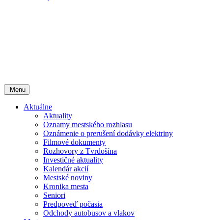
Menu
Aktuálne
Aktuality
Oznamy mestského rozhlasu
Oznámenie o prerušení dodávky elektriny
Filmové dokumenty
Rozhovory z Tvrdošína
Investičné aktuality
Kalendár akcií
Mestské noviny
Kronika mesta
Seniori
Predpoveď počasia
Odchody autobusov a vlakov