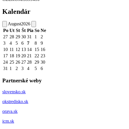
Kalendár
August
2026
Po
Ut
St
Št
Pia
So
Ne
27
28
29
30
31
1
2
3
4
5
6
7
8
9
10
11
12
13
14
15
16
17
18
19
20
21
22
23
24
25
26
27
28
29
30
31
1
2
3
4
5
6
Partnerské weby
slovensko.sk
okstredisko.sk
orava.sk
icm.sk