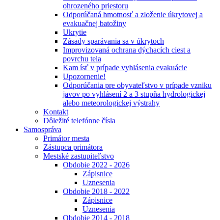
ohrozeného priestoru
Odporúčaná hmotnosť a zloženie úkrytovej a
evakuačnej batožiny
Ukrytie
Zásady sparávania sa v úkrytoch
Improvizovaná ochrana dýchacích ciest a
povrchu tela
Kam ísť v prípade vyhlásenia evakuácie
Upozornenie!
Odporúčania pre obyvateľstvo v prípade vzniku
javov po vyhlásení 2 a 3 stupňa hydrologickej
alebo meteorologickej výstrahy
Kontakt
Dôležité telefónne čísla
Samospráva
Primátor mesta
Zástupca primátora
Mestské zastupiteľstvo
Obdobie 2022 - 2026
Zápisnice
Uznesenia
Obdobie 2018 - 2022
Zápisnice
Uznesenia
Obdobie 2014 - 2018