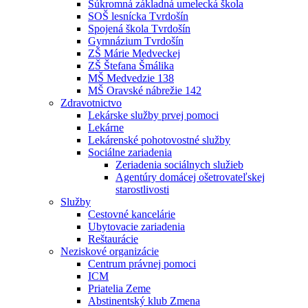
Súkromná základná umelecká škola
SOŠ lesnícka Tvrdošín
Spojená škola Tvrdošín
Gymnázium Tvrdošín
ZŠ Márie Medveckej
ZŠ Štefana Šmálika
MŠ Medvedzie 138
MŠ Oravské nábrežie 142
Zdravotnictvo
Lekárske služby prvej pomoci
Lekárne
Lekárenské pohotovostné služby
Sociálne zariadenia
Zeriadenia sociálnych služieb
Agentúry domácej ošetrovateľskej
starostlivosti
Služby
Cestovné kancelárie
Ubytovacie zariadenia
Reštaurácie
Neziskové organizácie
Centrum právnej pomoci
ICM
Priatelia Zeme
Abstinentský klub Zmena