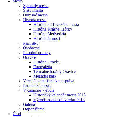
Mesto
Symboly mesta
Štatút mesta
Okresné mesto
História mesta
História kráľovského mesta
História Krásnej Hôrky
História Medvedzia
História farnosti
Pamiatky
Osobnosti
Prírodné pomery
Oravice
História Oravíc
Fotogaléria
Termálne bazény Oravice
Meander park
Verejná administratíva a správa
Partnerské mestá
Významné výročia
Historický kalendár mesta 2018
Výročia osobností v roku 2018
Galéria
Odporúčame
Úrad