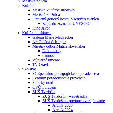
Mestská polícia
Kultúra
Mestské kultúrne stredisko
Mestská knižnica
Drevený gotický kostol Všetkých svätých
Zápis do zoznamu UNESCO
Kino Javor
Kultúrne inštitúcie
Galéria Márie Medveckej
Art Galéria Schürger
Miestny odbor Matice slovenskej
Dokumenty
Činnosť
Výtvarné umenie
TV Oravia
Školstvo
SC špeciálno-pedagogického poradenstva
Centrum poradenstva a prevencie
Školský úrad
CVČ Tvrdošín
ZUŠ Tvrdošín
ZUŠ Tvrdošín - webstránka
ZUŠ Tvrdošín - povinné zverejňovanie
Archív 2025
Archív 2024