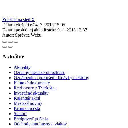
Zdieľať na sieti X
Dátum vloženia:
24. 7. 2013 15:05
Dátum poslednej aktualizácie:
9. 1. 2018 13:37
Autor:
Správca Webu
Aktuálne
Aktuality
Oznamy mestského rozhlasu
Oznámenie o prerušení dodávky elektriny
Filmové dokumenty
Rozhovory z Tvrdošína
Investičné aktuality
Kalendár akcií
Mestské noviny
Kronika mesta
Seniori
Predpoveď počasia
Odchody autobusov a vlakov