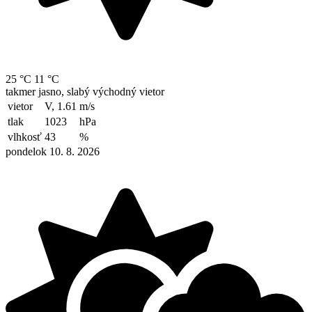
25 °C
11 °C
takmer jasno, slabý východný vietor
vietor
V, 1.61
m/s
tlak
1023
hPa
vlhkosť
43
%
pondelok 10. 8. 2026