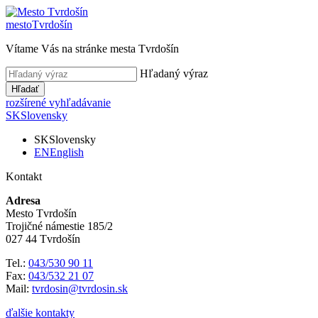
mesto
Tvrdošín
Vítame Vás na stránke mesta Tvrdošín
Hľadaný výraz
Hľadať
rozšírené vyhľadávanie
SK
Slovensky
SK
Slovensky
EN
English
Kontakt
Adresa
Mesto Tvrdošín
Trojičné námestie 185/2
027 44 Tvrdošín
Tel.:
043/530 90 11
Fax:
043/532 21 07
Mail:
tvrdosin@tvrdosin.sk
ďalšie kontakty