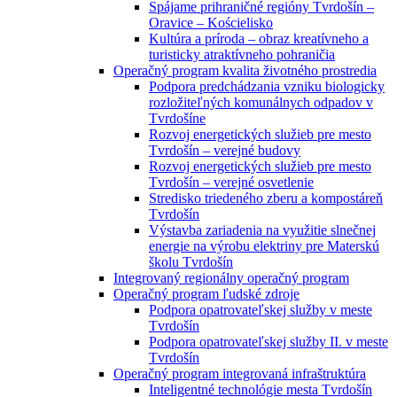
Spájame prihraničné regióny Tvrdošín –
Oravice – Kościelisko
Kultúra a príroda – obraz kreatívneho a
turisticky atraktívneho pohraničia
Operačný program kvalita životného prostredia
Podpora predchádzania vzniku biologicky
rozložiteľných komunálnych odpadov v
Tvrdošíne
Rozvoj energetických služieb pre mesto
Tvrdošín – verejné budovy
Rozvoj energetických služieb pre mesto
Tvrdošín – verejné osvetlenie
Stredisko triedeného zberu a kompostáreň
Tvrdošín
Výstavba zariadenia na využitie slnečnej
energie na výrobu elektriny pre Materskú
školu Tvrdošín
Integrovaný regionálny operačný program
Operačný program ľudské zdroje
Podpora opatrovateľskej služby v meste
Tvrdošín
Podpora opatrovateľskej služby II. v meste
Tvrdošín
Operačný program integrovaná infraštruktúra
Inteligentné technológie mesta Tvrdošín