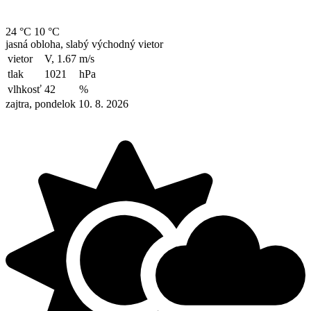
24 °C
10 °C
jasná obloha, slabý východný vietor
vietor
V, 1.67
m/s
tlak
1021
hPa
vlhkosť
42
%
zajtra, pondelok 10. 8. 2026