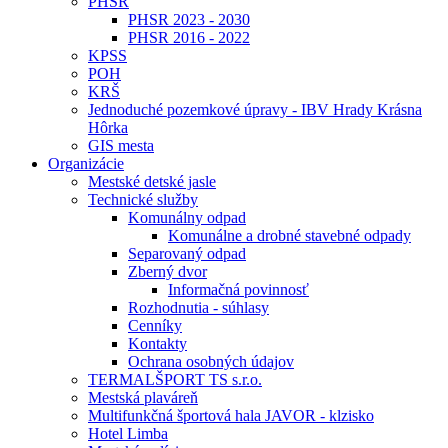
PHSR
PHSR 2023 - 2030
PHSR 2016 - 2022
KPSS
POH
KRŠ
Jednoduché pozemkové úpravy - IBV Hrady Krásna
Hôrka
GIS mesta
Organizácie
Mestské detské jasle
Technické služby
Komunálny odpad
Komunálne a drobné stavebné odpady
Separovaný odpad
Zberný dvor
Informačná povinnosť
Rozhodnutia - súhlasy
Cenníky
Kontakty
Ochrana osobných údajov
TERMALŠPORT TS s.r.o.
Mestská plaváreň
Multifunkčná športová hala JAVOR - klzisko
Hotel Limba