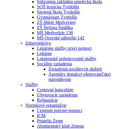
Súkromná základná umelecká škola
SOŠ lesnícka Tvrdošín
Spojená škola Tvrdošín
Gymnázium Tvrdošín
ZŠ Márie Medveckej
ZŠ Štefana Šmálika
MŠ Medvedzie 138
MŠ Oravské nábrežie 142
Zdravotnictvo
Lekárske služby prvej pomoci
Lekárne
Lekárenské pohotovostné služby
Sociálne zariadenia
Zeriadenia sociálnych služieb
Agentúry domácej ošetrovateľskej
starostlivosti
Služby
Cestovné kancelárie
Ubytovacie zariadenia
Reštaurácie
Neziskové organizácie
Centrum právnej pomoci
ICM
Priatelia Zeme
Abstinentský klub Zmena