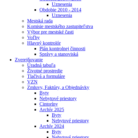
Uznesenia
Obdobie 2010 - 2014
Uznesenia
Mestská rada
Komisie mestského zastupiteľstva
Výbor pre mestské časti
Voľby
Hlavný kontrolór
Plán kontrolnej činnosti
Správy a stanoviská
Zverejňovanie
Úradná tabuľa
Životné prostredie
Tlačivá a formuláre
VZN
Zmluvy, Faktúry, a Objednávky
Byty
Nebytové priestory
Cintoríny
Archív 2025
Byty
Nebytové priestory
Archív 2024
Byty
Nebytové priestory