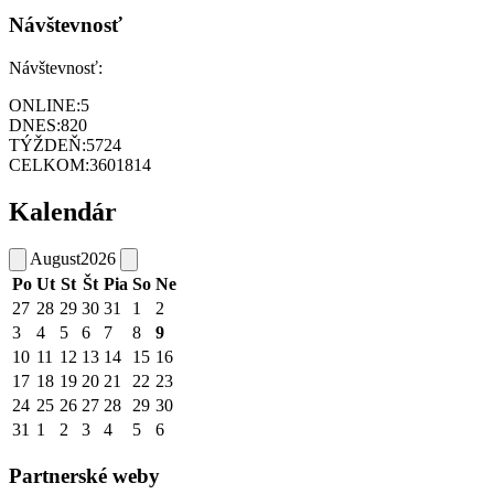
Návštevnosť
Návštevnosť:
ONLINE:
5
DNES:
820
TÝŽDEŇ:
5724
CELKOM:
3601814
Kalendár
August
2026
Po
Ut
St
Št
Pia
So
Ne
27
28
29
30
31
1
2
3
4
5
6
7
8
9
10
11
12
13
14
15
16
17
18
19
20
21
22
23
24
25
26
27
28
29
30
31
1
2
3
4
5
6
Partnerské weby