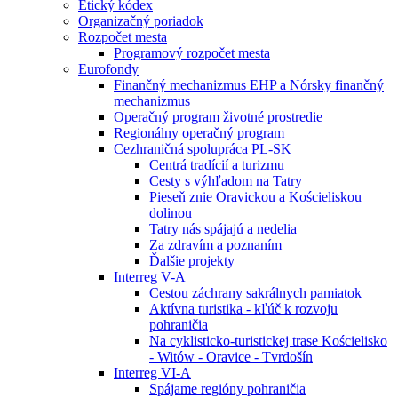
Etický kódex
Organizačný poriadok
Rozpočet mesta
Programový rozpočet mesta
Eurofondy
Finančný mechanizmus EHP a Nórsky finančný
mechanizmus
Operačný program životné prostredie
Regionálny operačný program
Cezhraničná spolupráca PL-SK
Centrá tradícií a turizmu
Cesty s výhľadom na Tatry
Pieseň znie Oravickou a Kościeliskou
dolinou
Tatry nás spájajú a nedelia
Za zdravím a poznaním
Ďalšie projekty
Interreg V-A
Cestou záchrany sakrálnych pamiatok
Aktívna turistika - kľúč k rozvoju
pohraničia
Na cyklisticko-turistickej trase Kościelisko
- Witów - Oravice - Tvrdošín
Interreg VI-A
Spájame regióny pohraničia