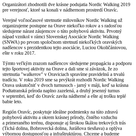
Organizátori zhodnotili dve krásne podujatia Nordic Walking 2019
pre verejnosť, ktoré sa konali v nádhernom prostredí Oravíc.
Verejné voľnočasové stretnutie milovníkov Nordic Walking už
organizujeme postupne na Orave niekoľko rokov a s radosťou
sledujeme nárast záujemcov o túto pohybovú aktivitu. Prvotný
nápad vznikol v rámci Slovenskej Asociácie Nordic Walking
(SNWA) po prvom spoločnom stretnutí niekoľkých oravských
nadšencov s prezidentkou tejto asociácie, Luciou Okoličániovou,
ešte v roku 2017.
Týmto veľkým zrazom nadšencov sledujeme propagáciu a podporu
tejto športovej aktivity na Orave a dali sme si záväzok, že zo
stretnutia "walkerov" v Oraviciach spravíme pravidelnú a trvalú
tradíciu. V roku 2019 sme sa prvýkrát rozhodli Nordic Walking
Orava uskutočniť v dvoch turnusoch - jarný v máji, keď sa krásna
Podtatranská príroda naplno zazelená, a druhý jesenný turnus
v septembri, keď do Oravíc zavíta nádherné a ešte aj trošku teplé
babie leto.
Región Oravíc, poskytuje ideálne podmienky na túto zdravú
pohybovú aktivitu a okrem krásnej prírody, čistého vzduchu
a primeraného terénu, disponuje aj širokou škálou trekových trás
(Tichá dolina, Bobrovecká dolina, Juráňova tiesňava) a oplýva
výbornou dostupnosťou a infraštruktúrou. Chceme a budeme