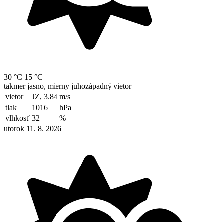
30 °C
15 °C
takmer jasno, mierny juhozápadný vietor
vietor
JZ, 3.84
m/s
tlak
1016
hPa
vlhkosť
32
%
utorok 11. 8. 2026