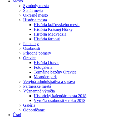
Mesto
Symboly mesta
Štatút mesta
Okresné mesto
História mesta
História kráľovského mesta
História Krásnej Hôrky
História Medvedzia
História farnosti
Pamiatky
Osobnosti
Prírodné pomery
Oravice
História Oravíc
Fotogaléria
Termálne bazény Oravice
Meander park
Verejná administratíva a správa
Partnerské mestá
Významné výročia
Historický kalendár mesta 2018
Výročia osobností v roku 2018
Galéria
Odporúčame
Úrad