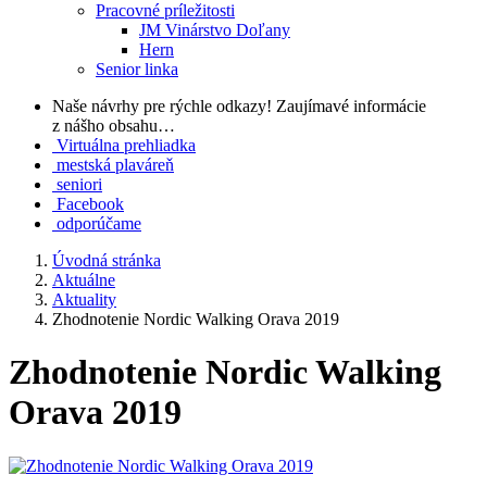
Pracovné príležitosti
JM Vinárstvo Doľany
Hern
Senior linka
Naše návrhy pre rýchle odkazy!
Zaujímavé informácie
z nášho obsahu…
Virtuálna prehliadka
mestská plaváreň
seniori
Facebook
odporúčame
Úvodná stránka
Aktuálne
Aktuality
Zhodnotenie Nordic Walking Orava 2019
Zhodnotenie Nordic Walking
Orava 2019