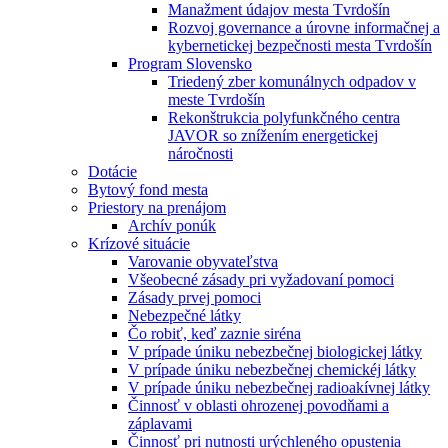
Manažment údajov mesta Tvrdošín
Rozvoj governance a úrovne informačnej a
kybernetickej bezpečnosti mesta Tvrdošín
Program Slovensko
Triedený zber komunálnych odpadov v
meste Tvrdošín
Rekonštrukcia polyfunkčného centra
JAVOR so znížením energetickej
náročnosti
Dotácie
Bytový fond mesta
Priestory na prenájom
Archív ponúk
Krízové situácie
Varovanie obyvateľstva
Všeobecné zásady pri vyžadovaní pomoci
Zásady prvej pomoci
Nebezpečné látky
Čo robiť, keď zaznie siréna
V prípade úniku nebezbečnej biologickej látky
V prípade úniku nebezbečnej chemickéj látky
V prípade úniku nebezbečnej radioakívnej látky
Činnosť v oblasti ohrozenej povodňami a
záplavami
Činnosť pri nutnosti urýchleného opustenia