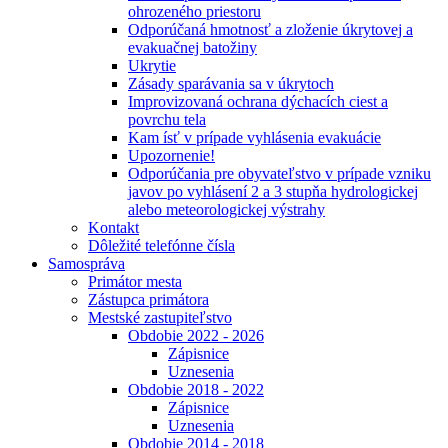
ohrozeného priestoru
Odporúčaná hmotnosť a zloženie úkrytovej a
evakuačnej batožiny
Ukrytie
Zásady sparávania sa v úkrytoch
Improvizovaná ochrana dýchacích ciest a
povrchu tela
Kam ísť v prípade vyhlásenia evakuácie
Upozornenie!
Odporúčania pre obyvateľstvo v prípade vzniku
javov po vyhlásení 2 a 3 stupňa hydrologickej
alebo meteorologickej výstrahy
Kontakt
Dôležité telefónne čísla
Samospráva
Primátor mesta
Zástupca primátora
Mestské zastupiteľstvo
Obdobie 2022 - 2026
Zápisnice
Uznesenia
Obdobie 2018 - 2022
Zápisnice
Uznesenia
Obdobie 2014 - 2018