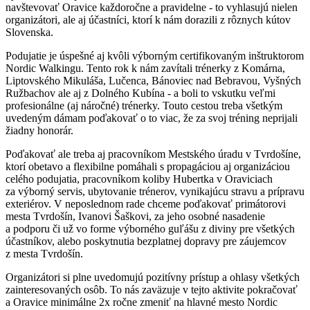
navštevovať Oravice každoročne a pravidelne - to vyhlasujú nielen
organizátori, ale aj účastníci, ktorí k nám dorazili z rôznych kútov
Slovenska.
Podujatie je úspešné aj kvôli výborným certifikovaným inštruktorom
Nordic Walkingu. Tento rok k nám zavítali trénerky z Komárna,
Liptovského Mikuláša, Lučenca, Bánoviec nad Bebravou, Vyšných
Ružbachov ale aj z Dolného Kubína - a boli to vskutku veľmi
profesionálne (aj náročné) trénerky. Touto cestou treba všetkým
uvedeným dámam poďakovať o to viac, že za svoj tréning neprijali
žiadny honorár.
Poďakovať ale treba aj pracovníkom Mestského úradu v Tvrdošíne,
ktorí obetavo a flexibilne pomáhali s propagáciou aj organizáciou
celého podujatia, pracovníkom koliby Hubertka v Oraviciach
za výborný servis, ubytovanie trénerov, vynikajúcu stravu a prípravu
exteriérov. V neposlednom rade chceme poďakovať primátorovi
mesta Tvrdošín, Ivanovi Šaškovi, za jeho osobné nasadenie
a podporu či už vo forme výborného guľášu z diviny pre všetkých
účastníkov, alebo poskytnutia bezplatnej dopravy pre záujemcov
z mesta Tvrdošín.
Organizátori si plne uvedomujú pozitívny prístup a ohlasy všetkých
zainteresovaných osôb. To nás zaväzuje v tejto aktivite pokračovať
a Oravice minimálne 2x ročne zmeniť na hlavné mesto Nordic