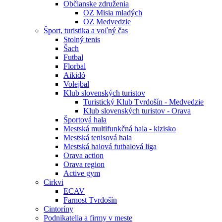
Občianske združenia
OZ Misia mladých
OZ Medvedzie
Šport, turistika a voľný čas
Stolný tenis
Šach
Futbal
Florbal
Aikidó
Volejbal
Klub slovenských turistov
Turistický Klub Tvrdošín - Medvedzie
Klub slovenských turistov - Orava
Športová hala
Mestská multifunkčná hala - klzisko
Mestská tenisová hala
Mestská halová futbalová liga
Orava action
Orava region
Active gym
Cirkvi
ECAV
Farnost Tvrdošín
Cintoríny
Podnikatelia a firmy v meste