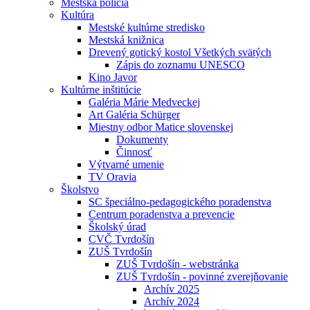
Mestská polícia
Kultúra
Mestské kultúrne stredisko
Mestská knižnica
Drevený gotický kostol Všetkých svätých
Zápis do zoznamu UNESCO
Kino Javor
Kultúrne inštitúcie
Galéria Márie Medveckej
Art Galéria Schürger
Miestny odbor Matice slovenskej
Dokumenty
Činnosť
Výtvarné umenie
TV Oravia
Školstvo
SC špeciálno-pedagogického poradenstva
Centrum poradenstva a prevencie
Školský úrad
CVČ Tvrdošín
ZUŠ Tvrdošín
ZUŠ Tvrdošín - webstránka
ZUŠ Tvrdošín - povinné zverejňovanie
Archív 2025
Archív 2024