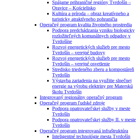
Spájame prihraničné regióny Tvrdošín –
Oravice – Kościelisko
Kultúra a príroda – obraz kreatívneho a
turisticky atraktívneho pohraničia
Operačný program kvalita životného prostredia
Podpora predchádzania vzniku biologicky
rozložiteľných komunálnych odpadov v
Tvrdošíne
Rozvoj energetických služieb pre mesto
Tvrdošín – verejné budovy
Rozvoj energetických služieb pre mesto
Tvrdošín – verejné osvetlenie
Stredisko triedeného zberu a kompostáreň
Tvrdošín
Výstavba zariadenia na využitie slnečnej
energie na výrobu elektriny pre Materskú
školu Tvrdošín
Integrovaný regionálny operačný program
Operačný program ľudské zdroje
Podpora opatrovateľskej služby v meste
Tvrdošín
Podpora opatrovateľskej služby II. v meste
Tvrdošín
Operačný program integrovaná infraštruktúra
Inteligentné technológie mesta Tvrdošín