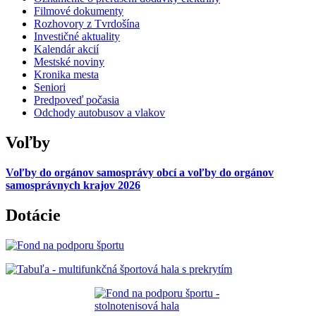
Filmové dokumenty
Rozhovory z Tvrdošína
Investičné aktuality
Kalendár akcií
Mestské noviny
Kronika mesta
Seniori
Predpoveď počasia
Odchody autobusov a vlakov
Voľby
Voľby do orgánov samosprávy obcí a voľby do orgánov
samosprávnych krajov 2026
Dotácie