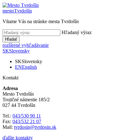
mesto
Tvrdošín
Vítame Vás na stránke mesta Tvrdošín
Hľadaný výraz
Hľadať
rozšírené vyhľadávanie
SK
Slovensky
SK
Slovensky
EN
English
Kontakt
Adresa
Mesto Tvrdošín
Trojičné námestie 185/2
027 44 Tvrdošín
Tel.:
043/530 90 11
Fax:
043/532 21 07
Mail:
tvrdosin@tvrdosin.sk
ďalšie kontakty