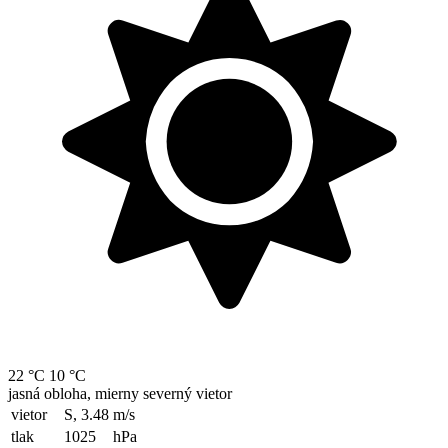
22 °C
10 °C
jasná obloha, mierny severný vietor
vietor
S, 3.48
m/s
tlak
1025
hPa