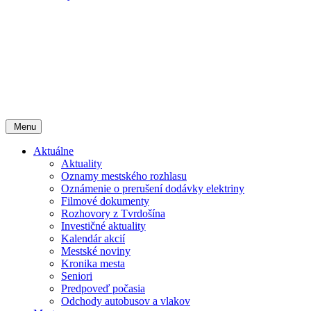
Menu
Aktuálne
Aktuality
Oznamy mestského rozhlasu
Oznámenie o prerušení dodávky elektriny
Filmové dokumenty
Rozhovory z Tvrdošína
Investičné aktuality
Kalendár akcií
Mestské noviny
Kronika mesta
Seniori
Predpoveď počasia
Odchody autobusov a vlakov