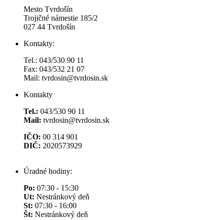
Mesto Tvrdošín
Trojičné námestie 185/2
027 44 Tvrdošín
Kontakty:
Tel.: 043/530 90 11
Fax: 043/532 21 07
Mail: tvrdosin@tvrdosin.sk
Kontakty
Tel.:
043/530 90 11
Mail:
tvrdosin@tvrdosin.sk
IČO:
00 314 901
DIČ:
2020573929
Úradné hodiny:
Po:
07:30 - 15:30
Ut:
Nestránkový deň
St:
07:30 - 16:00
Št:
Nestránkový deň