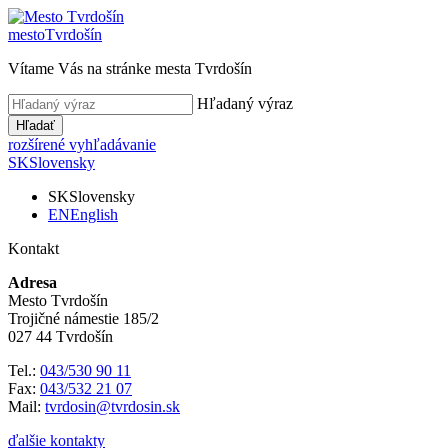
mesto
Tvrdošín
Vítame Vás na stránke mesta Tvrdošín
Hľadaný výraz
Hľadať
rozšírené vyhľadávanie
SK
Slovensky
SK
Slovensky
EN
English
Kontakt
Adresa
Mesto Tvrdošín
Trojičné námestie 185/2
027 44 Tvrdošín
Tel.:
043/530 90 11
Fax:
043/532 21 07
Mail:
tvrdosin@tvrdosin.sk
ďalšie kontakty