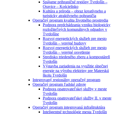
Spájame prihraničné regióny Tvrdošín –
Oravice – Kościelisko
Kultúra a príroda – obraz kreatívneho a
turisticky atraktívneho pohraničia
Operačný program kvalita životného prostredia
Podpora predchádzania vzniku biologicky
rozložiteľných komunálnych odpadov v
Tvrdošíne
Rozvoj energetických služieb pre mesto
Tvrdošín – verejné budovy
Rozvoj energetických služieb pre mesto
Tvrdošín – verejné osvetlenie
Stredisko triedeného zberu a kompostáreň
Tvrdošín
Výstavba zariadenia na využitie slnečnej
energie na výrobu elektriny pre Materskú
školu Tvrdošín
Integrovaný regionálny operačný program
Operačný program ľudské zdroje
Podpora opatrovateľskej služby v meste
Tvrdošín
Podpora opatrovateľskej služby II. v meste
Tvrdošín
Operačný program integrovaná infraštruktúra
Inteligentné technológie mesta Tvrdošín