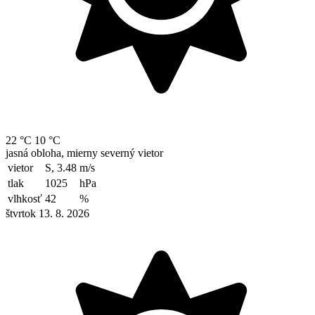
22 °C
10 °C
jasná obloha, mierny severný vietor
vietor
S, 3.48
m/s
tlak
1025
hPa
vlhkosť
42
%
štvrtok 13. 8. 2026