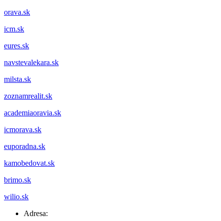
orava.sk
icm.sk
eures.sk
navstevalekara.sk
milsta.sk
zoznamrealit.sk
academiaoravia.sk
icmorava.sk
euporadna.sk
kamobedovat.sk
brimo.sk
wilio.sk
Adresa: