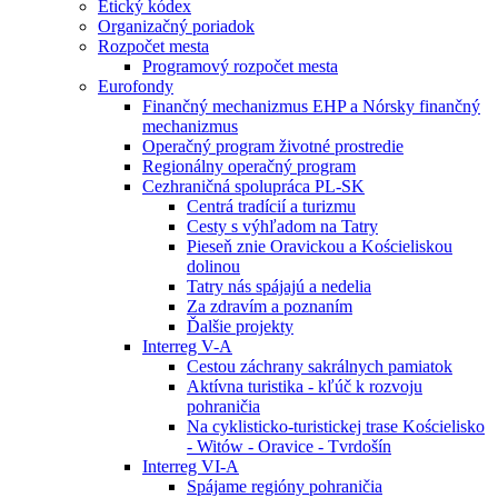
Etický kódex
Organizačný poriadok
Rozpočet mesta
Programový rozpočet mesta
Eurofondy
Finančný mechanizmus EHP a Nórsky finančný
mechanizmus
Operačný program životné prostredie
Regionálny operačný program
Cezhraničná spolupráca PL-SK
Centrá tradícií a turizmu
Cesty s výhľadom na Tatry
Pieseň znie Oravickou a Kościeliskou
dolinou
Tatry nás spájajú a nedelia
Za zdravím a poznaním
Ďalšie projekty
Interreg V-A
Cestou záchrany sakrálnych pamiatok
Aktívna turistika - kľúč k rozvoju
pohraničia
Na cyklisticko-turistickej trase Kościelisko
- Witów - Oravice - Tvrdošín
Interreg VI-A
Spájame regióny pohraničia