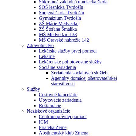
Súkromná základná umelecká škola
SOŠ lesnícka Tvrdošín
Spojená škola Tvrdošín
Gymnázium Tvrdošín
ZŠ Márie Medveckej
ZŠ Štefana Šmálika
MŠ Medvedzie 138
MŠ Oravské nábrežie 142
Zdravotnictvo
Lekárske služby prvej pomoci
Lekárne
Lekárenské pohotovostné služby
Sociálne zariadenia
Zeriadenia sociálnych služieb
Agentúry domácej ošetrovateľskej
starostlivosti
Služby
Cestovné kancelárie
Ubytovacie zariadenia
Reštaurácie
Neziskové organizácie
Centrum právnej pomoci
ICM
Priatelia Zeme
Abstinentský klub Zmena