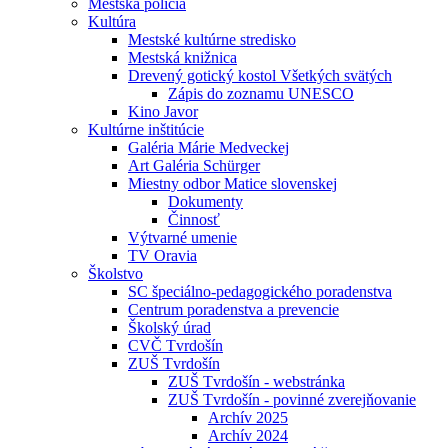
Mestská polícia
Kultúra
Mestské kultúrne stredisko
Mestská knižnica
Drevený gotický kostol Všetkých svätých
Zápis do zoznamu UNESCO
Kino Javor
Kultúrne inštitúcie
Galéria Márie Medveckej
Art Galéria Schürger
Miestny odbor Matice slovenskej
Dokumenty
Činnosť
Výtvarné umenie
TV Oravia
Školstvo
SC špeciálno-pedagogického poradenstva
Centrum poradenstva a prevencie
Školský úrad
CVČ Tvrdošín
ZUŠ Tvrdošín
ZUŠ Tvrdošín - webstránka
ZUŠ Tvrdošín - povinné zverejňovanie
Archív 2025
Archív 2024