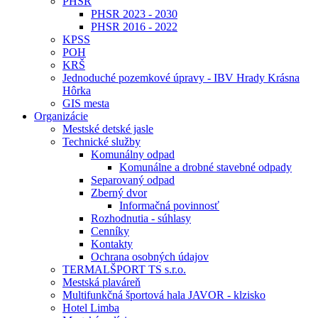
PHSR
PHSR 2023 - 2030
PHSR 2016 - 2022
KPSS
POH
KRŠ
Jednoduché pozemkové úpravy - IBV Hrady Krásna
Hôrka
GIS mesta
Organizácie
Mestské detské jasle
Technické služby
Komunálny odpad
Komunálne a drobné stavebné odpady
Separovaný odpad
Zberný dvor
Informačná povinnosť
Rozhodnutia - súhlasy
Cenníky
Kontakty
Ochrana osobných údajov
TERMALŠPORT TS s.r.o.
Mestská plaváreň
Multifunkčná športová hala JAVOR - klzisko
Hotel Limba