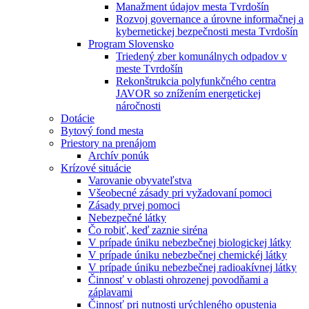
Manažment údajov mesta Tvrdošín
Rozvoj governance a úrovne informačnej a
kybernetickej bezpečnosti mesta Tvrdošín
Program Slovensko
Triedený zber komunálnych odpadov v
meste Tvrdošín
Rekonštrukcia polyfunkčného centra
JAVOR so znížením energetickej
náročnosti
Dotácie
Bytový fond mesta
Priestory na prenájom
Archív ponúk
Krízové situácie
Varovanie obyvateľstva
Všeobecné zásady pri vyžadovaní pomoci
Zásady prvej pomoci
Nebezpečné látky
Čo robiť, keď zaznie siréna
V prípade úniku nebezbečnej biologickej látky
V prípade úniku nebezbečnej chemickéj látky
V prípade úniku nebezbečnej radioakívnej látky
Činnosť v oblasti ohrozenej povodňami a
záplavami
Činnosť pri nutnosti urýchleného opustenia