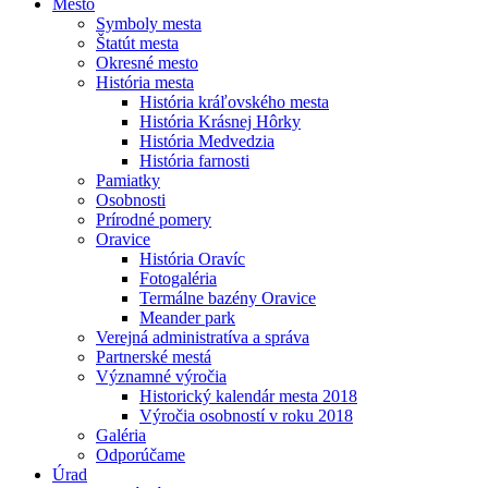
Mesto
Symboly mesta
Štatút mesta
Okresné mesto
História mesta
História kráľovského mesta
História Krásnej Hôrky
História Medvedzia
História farnosti
Pamiatky
Osobnosti
Prírodné pomery
Oravice
História Oravíc
Fotogaléria
Termálne bazény Oravice
Meander park
Verejná administratíva a správa
Partnerské mestá
Významné výročia
Historický kalendár mesta 2018
Výročia osobností v roku 2018
Galéria
Odporúčame
Úrad