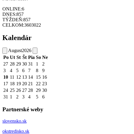
ONLINE:
6
DNES:
857
TÝŽDEŇ:
857
CELKOM:
3603022
Kalendár
August
2026
Po
Ut
St
Št
Pia
So
Ne
27
28
29
30
31
1
2
3
4
5
6
7
8
9
10
11
12
13
14
15
16
17
18
19
20
21
22
23
24
25
26
27
28
29
30
31
1
2
3
4
5
6
Partnerské weby
slovensko.sk
okstredisko.sk