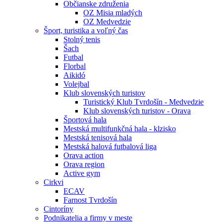
Občianske združenia
OZ Misia mladých
OZ Medvedzie
Šport, turistika a voľný čas
Stolný tenis
Šach
Futbal
Florbal
Aikidó
Volejbal
Klub slovenských turistov
Turistický Klub Tvrdošín - Medvedzie
Klub slovenských turistov - Orava
Športová hala
Mestská multifunkčná hala - klzisko
Mestská tenisová hala
Mestská halová futbalová liga
Orava action
Orava region
Active gym
Cirkvi
ECAV
Farnost Tvrdošín
Cintoríny
Podnikatelia a firmy v meste