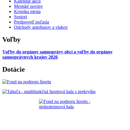
Kalendár akcií
Mestské noviny
Kronika mesta
Seniori
Predpoveď počasia
Odchody autobusov a vlakov
Voľby
Voľby do orgánov samosprávy obcí a voľby do orgánov
samosprávnych krajov 2026
Dotácie