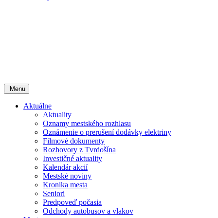
Menu
Aktuálne
Aktuality
Oznamy mestského rozhlasu
Oznámenie o prerušení dodávky elektriny
Filmové dokumenty
Rozhovory z Tvrdošína
Investičné aktuality
Kalendár akcií
Mestské noviny
Kronika mesta
Seniori
Predpoveď počasia
Odchody autobusov a vlakov