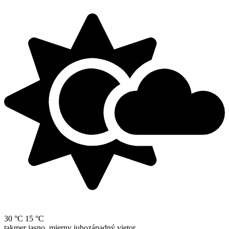
30 °C
15 °C
takmer jasno, mierny juhozápadný vietor