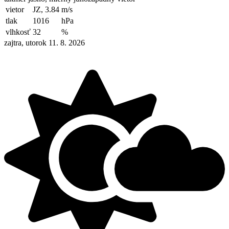
vietor
JZ, 3.84
m/s
tlak
1016
hPa
vlhkosť
32
%
zajtra, utorok 11. 8. 2026