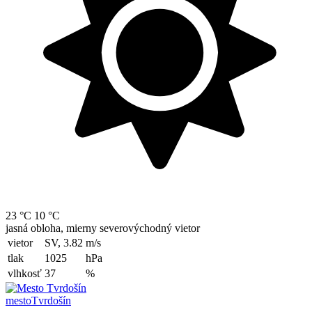
23 °C
10 °C
jasná obloha, mierny severovýchodný vietor
vietor
SV, 3.82
m/s
tlak
1025
hPa
vlhkosť
37
%
mesto
Tvrdošín