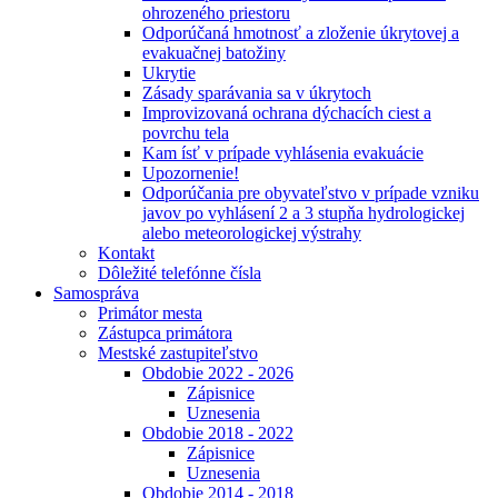
ohrozeného priestoru
Odporúčaná hmotnosť a zloženie úkrytovej a
evakuačnej batožiny
Ukrytie
Zásady sparávania sa v úkrytoch
Improvizovaná ochrana dýchacích ciest a
povrchu tela
Kam ísť v prípade vyhlásenia evakuácie
Upozornenie!
Odporúčania pre obyvateľstvo v prípade vzniku
javov po vyhlásení 2 a 3 stupňa hydrologickej
alebo meteorologickej výstrahy
Kontakt
Dôležité telefónne čísla
Samospráva
Primátor mesta
Zástupca primátora
Mestské zastupiteľstvo
Obdobie 2022 - 2026
Zápisnice
Uznesenia
Obdobie 2018 - 2022
Zápisnice
Uznesenia
Obdobie 2014 - 2018