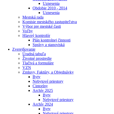
Uznesenia
Obdobie 2010 - 2014
Uznesenia
Mestská rada
Komisie mestského zastupiteľstva
Výbor pre mestské časti
Voľby
Hlavný kontrolór
Plán kontrolnej činnosti
Správy a stanoviská
Zverejňovanie
Úradná tabuľa
Životné prostredie
Tlačivá a formuláre
VZN
Zmluvy, Faktúry, a Objednávky
Byty
Nebytové priestory
Cintoríny
Archív 2025
Byty
Nebytové priestory
Archív 2024
Byty
Nebytové priestory