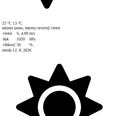
25 °C
13 °C
takmer jasno, mierny severný vietor
vietor
S, 4.09
m/s
tlak
1020
hPa
vlhkosť
56
%
streda 12. 8. 2026