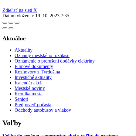
Zdieľať na sieti X
Dátum vloženia:
19. 10. 2023 7:35
Aktuálne
Aktuality
Oznamy mestského rozhlasu
Oznámenie o prerušení dodávky elektriny
Filmové dokumenty
Rozhovory z Tvrdošína
Investičné aktuality
Kalendár akcií
Mestské noviny
Kronika mesta
Seniori
Predpoveď počasia
Odchody autobusov a vlakov
Voľby
Voľby do orgánov samosprávy obcí a voľby do orgánov