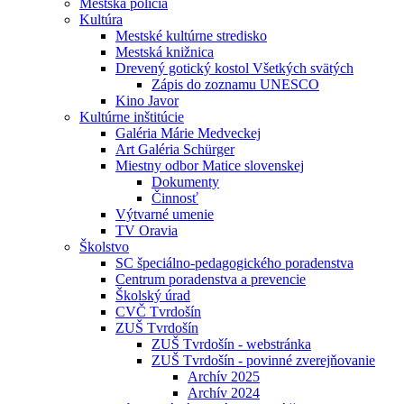
Mestská polícia
Kultúra
Mestské kultúrne stredisko
Mestská knižnica
Drevený gotický kostol Všetkých svätých
Zápis do zoznamu UNESCO
Kino Javor
Kultúrne inštitúcie
Galéria Márie Medveckej
Art Galéria Schürger
Miestny odbor Matice slovenskej
Dokumenty
Činnosť
Výtvarné umenie
TV Oravia
Školstvo
SC špeciálno-pedagogického poradenstva
Centrum poradenstva a prevencie
Školský úrad
CVČ Tvrdošín
ZUŠ Tvrdošín
ZUŠ Tvrdošín - webstránka
ZUŠ Tvrdošín - povinné zverejňovanie
Archív 2025
Archív 2024