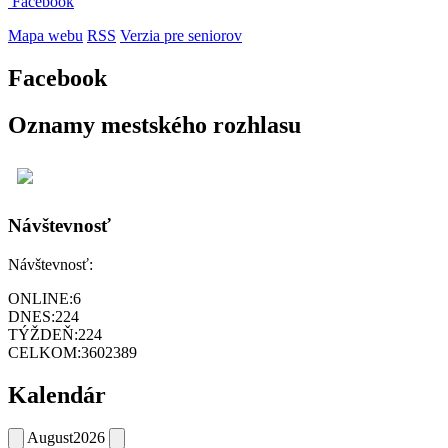
Facebook
Mapa webu
RSS
Verzia pre seniorov
Facebook
Oznamy mestského rozhlasu
Návštevnosť
Návštevnosť:
ONLINE:
6
DNES:
224
TÝŽDEŇ:
224
CELKOM:
3602389
Kalendár
August
2026