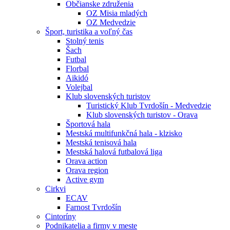
Občianske združenia
OZ Misia mladých
OZ Medvedzie
Šport, turistika a voľný čas
Stolný tenis
Šach
Futbal
Florbal
Aikidó
Volejbal
Klub slovenských turistov
Turistický Klub Tvrdošín - Medvedzie
Klub slovenských turistov - Orava
Športová hala
Mestská multifunkčná hala - klzisko
Mestská tenisová hala
Mestská halová futbalová liga
Orava action
Orava region
Active gym
Cirkvi
ECAV
Farnost Tvrdošín
Cintoríny
Podnikatelia a firmy v meste