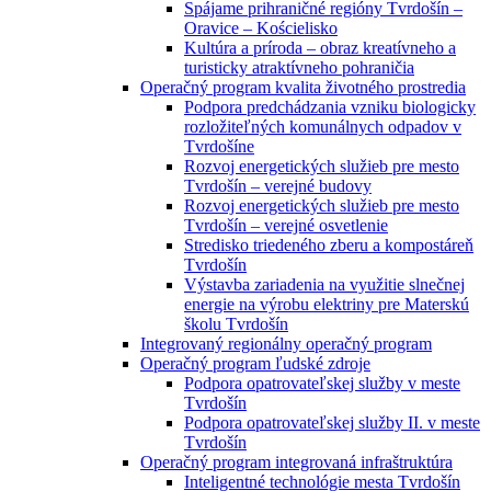
Spájame prihraničné regióny Tvrdošín –
Oravice – Kościelisko
Kultúra a príroda – obraz kreatívneho a
turisticky atraktívneho pohraničia
Operačný program kvalita životného prostredia
Podpora predchádzania vzniku biologicky
rozložiteľných komunálnych odpadov v
Tvrdošíne
Rozvoj energetických služieb pre mesto
Tvrdošín – verejné budovy
Rozvoj energetických služieb pre mesto
Tvrdošín – verejné osvetlenie
Stredisko triedeného zberu a kompostáreň
Tvrdošín
Výstavba zariadenia na využitie slnečnej
energie na výrobu elektriny pre Materskú
školu Tvrdošín
Integrovaný regionálny operačný program
Operačný program ľudské zdroje
Podpora opatrovateľskej služby v meste
Tvrdošín
Podpora opatrovateľskej služby II. v meste
Tvrdošín
Operačný program integrovaná infraštruktúra
Inteligentné technológie mesta Tvrdošín