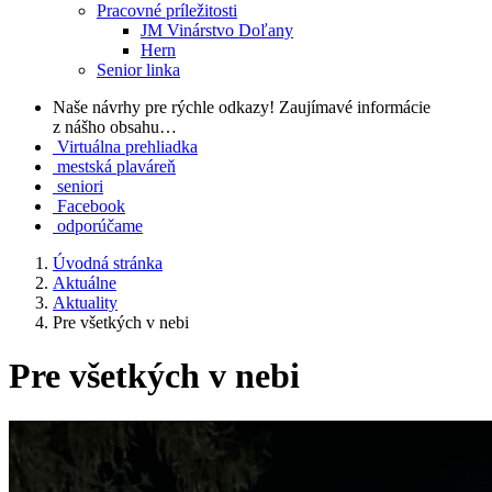
Pracovné príležitosti
JM Vinárstvo Doľany
Hern
Senior linka
Naše návrhy pre rýchle odkazy!
Zaujímavé informácie
z nášho obsahu…
Virtuálna prehliadka
mestská plaváreň
seniori
Facebook
odporúčame
Úvodná stránka
Aktuálne
Aktuality
Pre všetkých v nebi
Pre všetkých v nebi