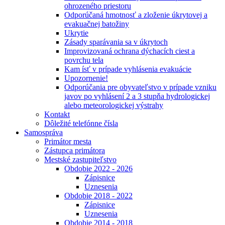
ohrozeného priestoru
Odporúčaná hmotnosť a zloženie úkrytovej a
evakuačnej batožiny
Ukrytie
Zásady sparávania sa v úkrytoch
Improvizovaná ochrana dýchacích ciest a
povrchu tela
Kam ísť v prípade vyhlásenia evakuácie
Upozornenie!
Odporúčania pre obyvateľstvo v prípade vzniku
javov po vyhlásení 2 a 3 stupňa hydrologickej
alebo meteorologickej výstrahy
Kontakt
Dôležité telefónne čísla
Samospráva
Primátor mesta
Zástupca primátora
Mestské zastupiteľstvo
Obdobie 2022 - 2026
Zápisnice
Uznesenia
Obdobie 2018 - 2022
Zápisnice
Uznesenia
Obdobie 2014 - 2018