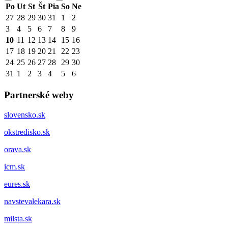
Po
Ut
St
Št
Pia
So
Ne
27
28
29
30
31
1
2
3
4
5
6
7
8
9
10
11
12
13
14
15
16
17
18
19
20
21
22
23
24
25
26
27
28
29
30
31
1
2
3
4
5
6
Partnerské weby
slovensko.sk
okstredisko.sk
orava.sk
icm.sk
eures.sk
navstevalekara.sk
milsta.sk