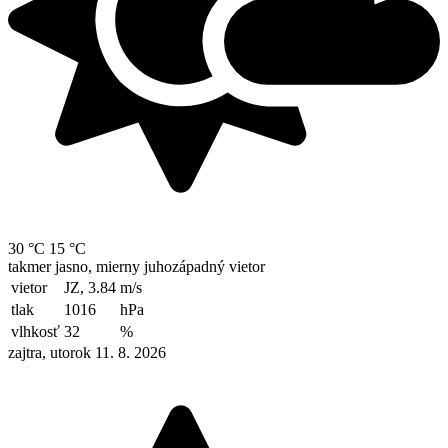
30 °C
15 °C
takmer jasno, mierny juhozápadný vietor
vietor
JZ, 3.84
m/s
tlak
1016
hPa
vlhkosť
32
%
zajtra, utorok 11. 8. 2026