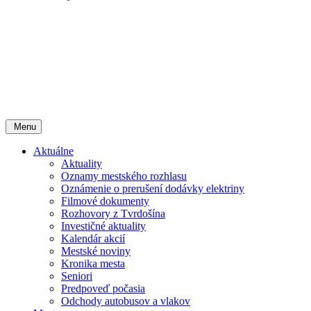
Menu
Aktuálne
Aktuality
Oznamy mestského rozhlasu
Oznámenie o prerušení dodávky elektriny
Filmové dokumenty
Rozhovory z Tvrdošína
Investičné aktuality
Kalendár akcií
Mestské noviny
Kronika mesta
Seniori
Predpoveď počasia
Odchody autobusov a vlakov