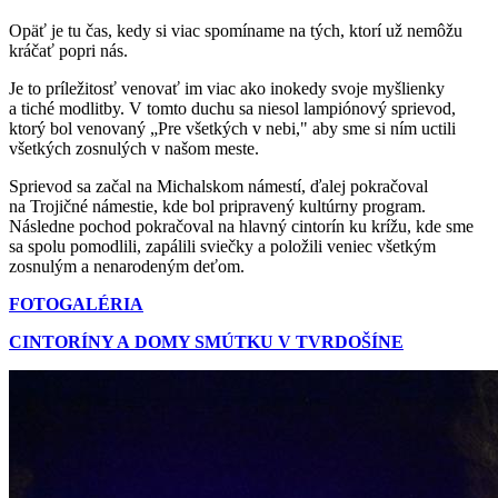
Opäť je tu čas, kedy si viac spomíname na tých, ktorí už nemôžu
kráčať popri nás.
Je to príležitosť venovať im viac ako inokedy svoje myšlienky
a tiché modlitby. V tomto duchu sa niesol lampiónový sprievod,
ktorý bol venovaný „Pre všetkých v nebi," aby sme si ním uctili
všetkých zosnulých v našom meste.
Sprievod sa začal na Michalskom námestí, ďalej pokračoval
na Trojičné námestie, kde bol pripravený kultúrny program.
Následne pochod pokračoval na hlavný cintorín ku krížu, kde sme
sa spolu pomodlili, zapálili sviečky a položili veniec všetkým
zosnulým a nenarodeným deťom.
FOTOGALÉRIA
CINTORÍNY A DOMY SMÚTKU V TVRDOŠÍNE