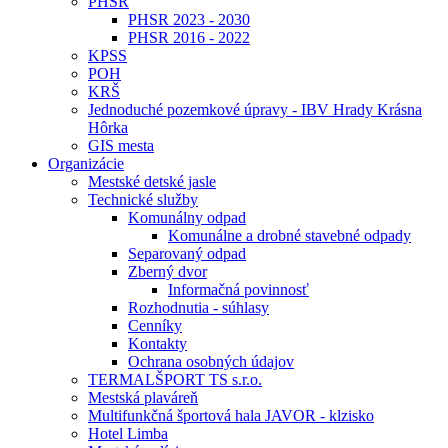
PHSR
PHSR 2023 - 2030
PHSR 2016 - 2022
KPSS
POH
KRŠ
Jednoduché pozemkové úpravy - IBV Hrady Krásna
Hôrka
GIS mesta
Organizácie
Mestské detské jasle
Technické služby
Komunálny odpad
Komunálne a drobné stavebné odpady
Separovaný odpad
Zberný dvor
Informačná povinnosť
Rozhodnutia - súhlasy
Cenníky
Kontakty
Ochrana osobných údajov
TERMALŠPORT TS s.r.o.
Mestská plaváreň
Multifunkčná športová hala JAVOR - klzisko
Hotel Limba