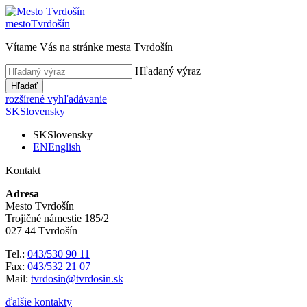
mesto
Tvrdošín
Vítame Vás na stránke mesta Tvrdošín
Hľadaný výraz
Hľadať
rozšírené vyhľadávanie
SK
Slovensky
SK
Slovensky
EN
English
Kontakt
Adresa
Mesto Tvrdošín
Trojičné námestie 185/2
027 44 Tvrdošín
Tel.:
043/530 90 11
Fax:
043/532 21 07
Mail:
tvrdosin@tvrdosin.sk
ďalšie kontakty