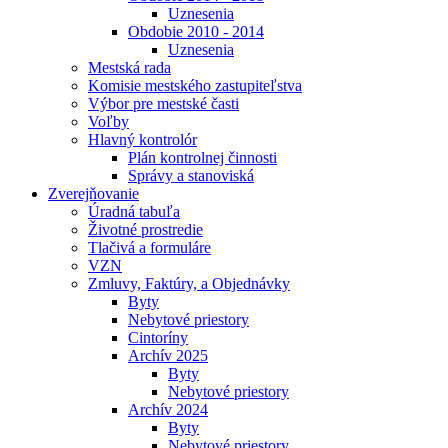
Uznesenia
Obdobie 2010 - 2014
Uznesenia
Mestská rada
Komisie mestského zastupiteľstva
Výbor pre mestské časti
Voľby
Hlavný kontrolór
Plán kontrolnej činnosti
Správy a stanoviská
Zverejňovanie
Úradná tabuľa
Životné prostredie
Tlačivá a formuláre
VZN
Zmluvy, Faktúry, a Objednávky
Byty
Nebytové priestory
Cintoríny
Archív 2025
Byty
Nebytové priestory
Archív 2024
Byty
Nebytové priestory