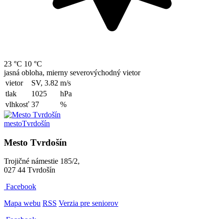
23 °C
10 °C
jasná obloha, mierny severovýchodný vietor
vietor
SV, 3.82
m/s
tlak
1025
hPa
vlhkosť
37
%
mesto
Tvrdošín
Mesto Tvrdošín
Trojičné námestie 185/2,
027 44 Tvrdošín
Facebook
Mapa webu
RSS
Verzia pre seniorov