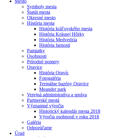
Mesto
Symboly mesta
Štatút mesta
Okresné mesto
História mesta
História kráľovského mesta
História Krásnej Hôrky
História Medvedzia
História farnosti
Pamiatky
Osobnosti
Prírodné pomery
Oravice
História Oravíc
Fotogaléria
Termálne bazény Oravice
Meander park
Verejná administratíva a správa
Partnerské mestá
Významné výročia
Historický kalendár mesta 2018
Výročia osobností v roku 2018
Galéria
Odporúčame
Úrad