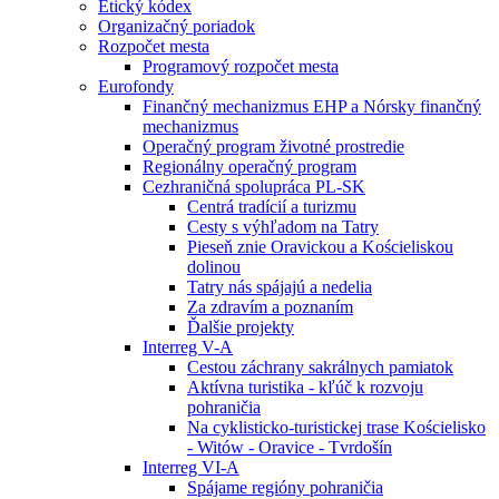
Etický kódex
Organizačný poriadok
Rozpočet mesta
Programový rozpočet mesta
Eurofondy
Finančný mechanizmus EHP a Nórsky finančný
mechanizmus
Operačný program životné prostredie
Regionálny operačný program
Cezhraničná spolupráca PL-SK
Centrá tradícií a turizmu
Cesty s výhľadom na Tatry
Pieseň znie Oravickou a Kościeliskou
dolinou
Tatry nás spájajú a nedelia
Za zdravím a poznaním
Ďalšie projekty
Interreg V-A
Cestou záchrany sakrálnych pamiatok
Aktívna turistika - kľúč k rozvoju
pohraničia
Na cyklisticko-turistickej trase Kościelisko
- Witów - Oravice - Tvrdošín
Interreg VI-A
Spájame regióny pohraničia