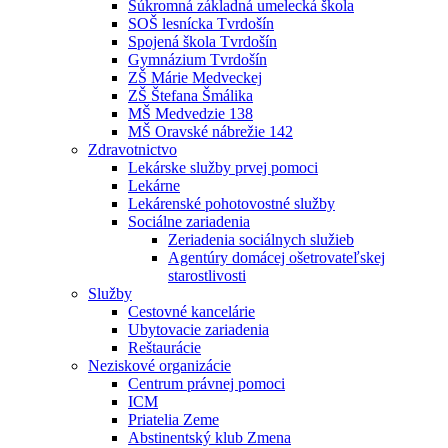
Súkromná základná umelecká škola
SOŠ lesnícka Tvrdošín
Spojená škola Tvrdošín
Gymnázium Tvrdošín
ZŠ Márie Medveckej
ZŠ Štefana Šmálika
MŠ Medvedzie 138
MŠ Oravské nábrežie 142
Zdravotnictvo
Lekárske služby prvej pomoci
Lekárne
Lekárenské pohotovostné služby
Sociálne zariadenia
Zeriadenia sociálnych služieb
Agentúry domácej ošetrovateľskej
starostlivosti
Služby
Cestovné kancelárie
Ubytovacie zariadenia
Reštaurácie
Neziskové organizácie
Centrum právnej pomoci
ICM
Priatelia Zeme
Abstinentský klub Zmena