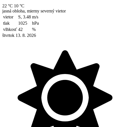
22 °C
10 °C
jasná obloha, mierny severný vietor
vietor
S, 3.48
m/s
tlak
1025
hPa
vlhkosť
42
%
štvrtok 13. 8. 2026