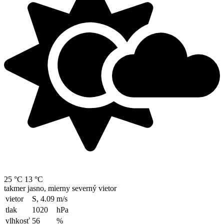
25 °C
13 °C
takmer jasno, mierny severný vietor
vietor
S, 4.09
m/s
tlak
1020
hPa
vlhkosť
56
%