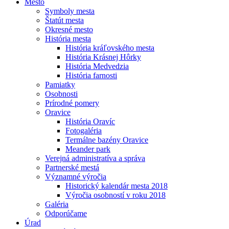
Mesto
Symboly mesta
Štatút mesta
Okresné mesto
História mesta
História kráľovského mesta
História Krásnej Hôrky
História Medvedzia
História farnosti
Pamiatky
Osobnosti
Prírodné pomery
Oravice
História Oravíc
Fotogaléria
Termálne bazény Oravice
Meander park
Verejná administratíva a správa
Partnerské mestá
Významné výročia
Historický kalendár mesta 2018
Výročia osobností v roku 2018
Galéria
Odporúčame
Úrad