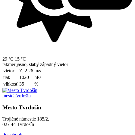
29 °C
15 °C
takmer jasno, slabý západný vietor
vietor
Z, 2.26
m/s
tlak
1020
hPa
vlhkosť
35
%
mesto
Tvrdošín
Mesto Tvrdošín
Trojičné námestie 185/2,
027 44 Tvrdošín
Facebook