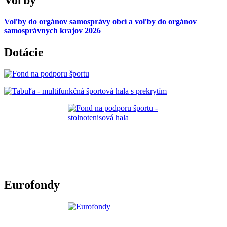
Voľby
Voľby do orgánov samosprávy obcí a voľby do orgánov
samosprávnych krajov 2026
Dotácie
Eurofondy