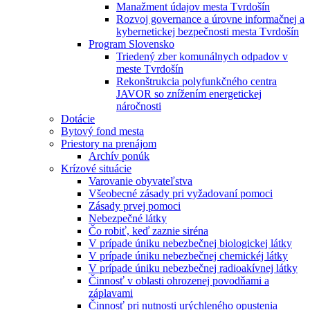
Manažment údajov mesta Tvrdošín
Rozvoj governance a úrovne informačnej a
kybernetickej bezpečnosti mesta Tvrdošín
Program Slovensko
Triedený zber komunálnych odpadov v
meste Tvrdošín
Rekonštrukcia polyfunkčného centra
JAVOR so znížením energetickej
náročnosti
Dotácie
Bytový fond mesta
Priestory na prenájom
Archív ponúk
Krízové situácie
Varovanie obyvateľstva
Všeobecné zásady pri vyžadovaní pomoci
Zásady prvej pomoci
Nebezpečné látky
Čo robiť, keď zaznie siréna
V prípade úniku nebezbečnej biologickej látky
V prípade úniku nebezbečnej chemickéj látky
V prípade úniku nebezbečnej radioakívnej látky
Činnosť v oblasti ohrozenej povodňami a
záplavami
Činnosť pri nutnosti urýchleného opustenia