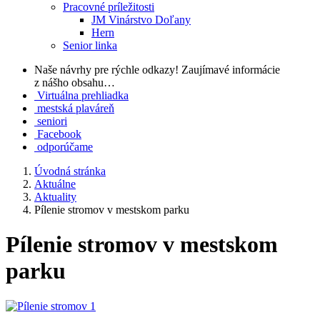
Pracovné príležitosti
JM Vinárstvo Doľany
Hern
Senior linka
Naše návrhy pre rýchle odkazy!
Zaujímavé informácie
z nášho obsahu…
Virtuálna prehliadka
mestská plaváreň
seniori
Facebook
odporúčame
Úvodná stránka
Aktuálne
Aktuality
Pílenie stromov v mestskom parku
Pílenie stromov v mestskom
parku