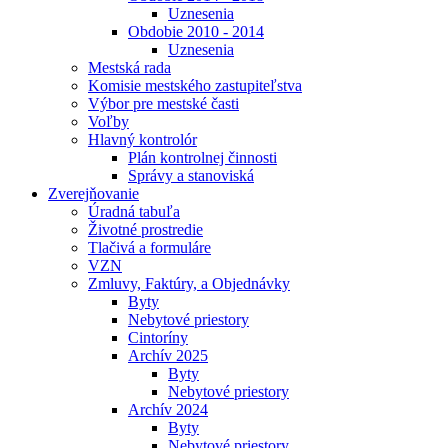
Uznesenia
Obdobie 2010 - 2014
Uznesenia
Mestská rada
Komisie mestského zastupiteľstva
Výbor pre mestské časti
Voľby
Hlavný kontrolór
Plán kontrolnej činnosti
Správy a stanoviská
Zverejňovanie
Úradná tabuľa
Životné prostredie
Tlačivá a formuláre
VZN
Zmluvy, Faktúry, a Objednávky
Byty
Nebytové priestory
Cintoríny
Archív 2025
Byty
Nebytové priestory
Archív 2024
Byty
Nebytové priestory