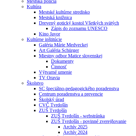
Mestská polícia
Kultúra
Mestské kultúrne stredisko
Mestská knižnica
Drevený gotický kostol Všetkých svätých
Zápis do zoznamu UNESCO
Kino Javor
Kultúrne inštitúcie
Galéria Márie Medveckej
Art Galéria Schürger
Miestny odbor Matice slovenskej
Dokumenty
Činnosť
Výtvarné umenie
TV Oravia
Školstvo
SC špeciálno-pedagogického poradenstva
Centrum poradenstva a prevencie
Školský úrad
CVČ Tvrdošín
ZUŠ Tvrdošín
ZUŠ Tvrdošín - webstránka
ZUŠ Tvrdošín - povinné zverejňovanie
Archív 2025
Archív 2024