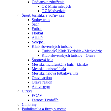
Občianske združenia
OZ Misia mladých
OZ Medvedzie
Šport, turistika a voľný čas
Stolný tenis
Šach
Futbal
Florbal
Aikidó
Volejbal
Klub slovenských turistov
Turistický Klub Tvrdošín - Medvedzie
Klub slovenských turistov - Orava
Športová hala
Mestská multifunkčná hala - klzisko
Mestská tenisová hala
Mestská halová futbalová liga
Orava action
Orava region
Active gym
Cirkvi
ECAV
Farnost Tvrdošín
Cintoríny
Podnikatelia a firmy v meste