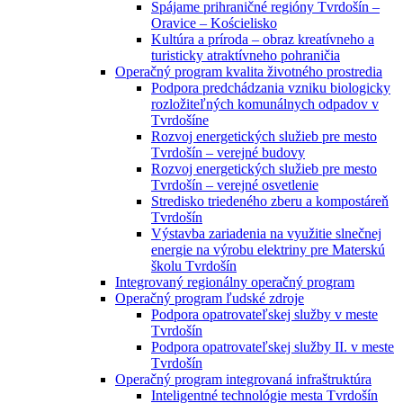
Spájame prihraničné regióny Tvrdošín –
Oravice – Kościelisko
Kultúra a príroda – obraz kreatívneho a
turisticky atraktívneho pohraničia
Operačný program kvalita životného prostredia
Podpora predchádzania vzniku biologicky
rozložiteľných komunálnych odpadov v
Tvrdošíne
Rozvoj energetických služieb pre mesto
Tvrdošín – verejné budovy
Rozvoj energetických služieb pre mesto
Tvrdošín – verejné osvetlenie
Stredisko triedeného zberu a kompostáreň
Tvrdošín
Výstavba zariadenia na využitie slnečnej
energie na výrobu elektriny pre Materskú
školu Tvrdošín
Integrovaný regionálny operačný program
Operačný program ľudské zdroje
Podpora opatrovateľskej služby v meste
Tvrdošín
Podpora opatrovateľskej služby II. v meste
Tvrdošín
Operačný program integrovaná infraštruktúra
Inteligentné technológie mesta Tvrdošín