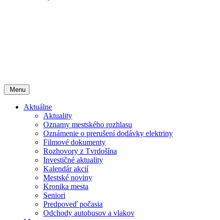
Menu
Aktuálne
Aktuality
Oznamy mestského rozhlasu
Oznámenie o prerušení dodávky elektriny
Filmové dokumenty
Rozhovory z Tvrdošína
Investičné aktuality
Kalendár akcií
Mestské noviny
Kronika mesta
Seniori
Predpoveď počasia
Odchody autobusov a vlakov