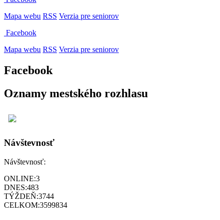
Mapa webu
RSS
Verzia pre seniorov
Facebook
Mapa webu
RSS
Verzia pre seniorov
Facebook
Oznamy mestského rozhlasu
Návštevnosť
Návštevnosť:
ONLINE:
3
DNES:
483
TÝŽDEŇ:
3744
CELKOM:
3599834