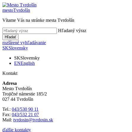
mesto
Tvrdošín
Vítame Vás na stránke mesta Tvrdošín
Hľadaný výraz
Hľadať
rozšírené vyhľadávanie
SK
Slovensky
SK
Slovensky
EN
English
Kontakt
Adresa
Mesto Tvrdošín
Trojičné námestie 185/2
027 44 Tvrdošín
Tel.:
043/530 90 11
Fax:
043/532 21 07
Mail:
tvrdosin@tvrdosin.sk
ďalšie kontakty