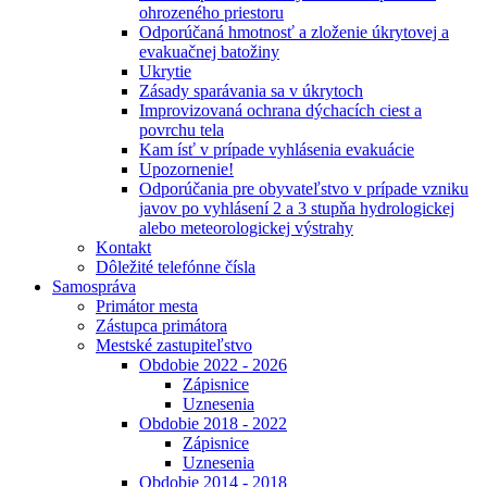
ohrozeného priestoru
Odporúčaná hmotnosť a zloženie úkrytovej a
evakuačnej batožiny
Ukrytie
Zásady sparávania sa v úkrytoch
Improvizovaná ochrana dýchacích ciest a
povrchu tela
Kam ísť v prípade vyhlásenia evakuácie
Upozornenie!
Odporúčania pre obyvateľstvo v prípade vzniku
javov po vyhlásení 2 a 3 stupňa hydrologickej
alebo meteorologickej výstrahy
Kontakt
Dôležité telefónne čísla
Samospráva
Primátor mesta
Zástupca primátora
Mestské zastupiteľstvo
Obdobie 2022 - 2026
Zápisnice
Uznesenia
Obdobie 2018 - 2022
Zápisnice
Uznesenia
Obdobie 2014 - 2018