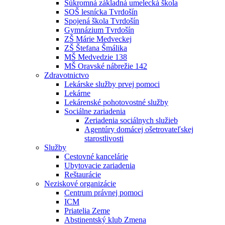
Súkromná základná umelecká škola
SOŠ lesnícka Tvrdošín
Spojená škola Tvrdošín
Gymnázium Tvrdošín
ZŠ Márie Medveckej
ZŠ Štefana Šmálika
MŠ Medvedzie 138
MŠ Oravské nábrežie 142
Zdravotnictvo
Lekárske služby prvej pomoci
Lekárne
Lekárenské pohotovostné služby
Sociálne zariadenia
Zeriadenia sociálnych služieb
Agentúry domácej ošetrovateľskej
starostlivosti
Služby
Cestovné kancelárie
Ubytovacie zariadenia
Reštaurácie
Neziskové organizácie
Centrum právnej pomoci
ICM
Priatelia Zeme
Abstinentský klub Zmena