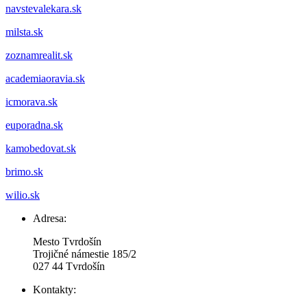
navstevalekara.sk
milsta.sk
zoznamrealit.sk
academiaoravia.sk
icmorava.sk
euporadna.sk
kamobedovat.sk
brimo.sk
wilio.sk
Adresa:
Mesto Tvrdošín
Trojičné námestie 185/2
027 44 Tvrdošín
Kontakty: