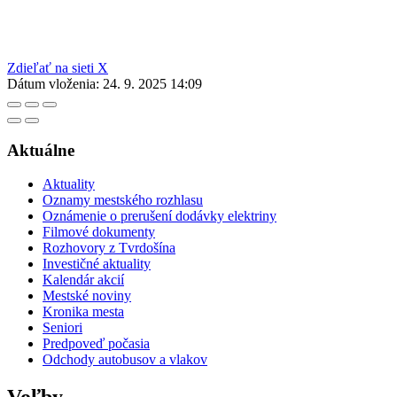
Zdieľať na sieti X
Dátum vloženia:
24. 9. 2025 14:09
Aktuálne
Aktuality
Oznamy mestského rozhlasu
Oznámenie o prerušení dodávky elektriny
Filmové dokumenty
Rozhovory z Tvrdošína
Investičné aktuality
Kalendár akcií
Mestské noviny
Kronika mesta
Seniori
Predpoveď počasia
Odchody autobusov a vlakov