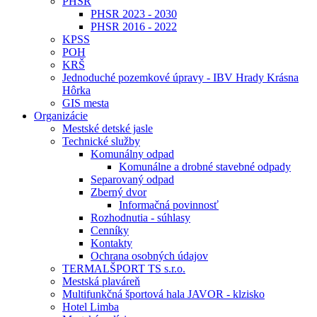
PHSR
PHSR 2023 - 2030
PHSR 2016 - 2022
KPSS
POH
KRŠ
Jednoduché pozemkové úpravy - IBV Hrady Krásna
Hôrka
GIS mesta
Organizácie
Mestské detské jasle
Technické služby
Komunálny odpad
Komunálne a drobné stavebné odpady
Separovaný odpad
Zberný dvor
Informačná povinnosť
Rozhodnutia - súhlasy
Cenníky
Kontakty
Ochrana osobných údajov
TERMALŠPORT TS s.r.o.
Mestská plaváreň
Multifunkčná športová hala JAVOR - klzisko
Hotel Limba