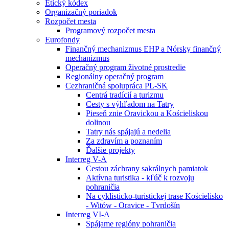
Etický kódex
Organizačný poriadok
Rozpočet mesta
Programový rozpočet mesta
Eurofondy
Finančný mechanizmus EHP a Nórsky finančný
mechanizmus
Operačný program životné prostredie
Regionálny operačný program
Cezhraničná spolupráca PL-SK
Centrá tradícií a turizmu
Cesty s výhľadom na Tatry
Pieseň znie Oravickou a Kościeliskou
dolinou
Tatry nás spájajú a nedelia
Za zdravím a poznaním
Ďalšie projekty
Interreg V-A
Cestou záchrany sakrálnych pamiatok
Aktívna turistika - kľúč k rozvoju
pohraničia
Na cyklisticko-turistickej trase Kościelisko
- Witów - Oravice - Tvrdošín
Interreg VI-A
Spájame regióny pohraničia