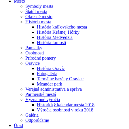
Mesto
Symboly mesta
Štatút mesta
Okresné mesto
História mesta
História kráľovského mesta
História Krásnej Hôrky
História Medvedzia
História farnosti
Pamiatky
Osobnosti
Prírodné pomery
Oravice
História Oravíc
Fotogaléria
Termálne bazény Oravice
Meander park
Verejná administratíva a správa
Partnerské mestá
Významné výročia
Historický kalendár mesta 2018
Výročia osobností v roku 2018
Galéria
Odporúčame
Úrad