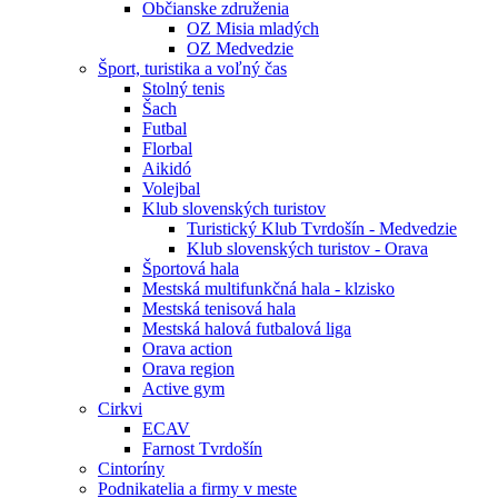
Občianske združenia
OZ Misia mladých
OZ Medvedzie
Šport, turistika a voľný čas
Stolný tenis
Šach
Futbal
Florbal
Aikidó
Volejbal
Klub slovenských turistov
Turistický Klub Tvrdošín - Medvedzie
Klub slovenských turistov - Orava
Športová hala
Mestská multifunkčná hala - klzisko
Mestská tenisová hala
Mestská halová futbalová liga
Orava action
Orava region
Active gym
Cirkvi
ECAV
Farnost Tvrdošín
Cintoríny
Podnikatelia a firmy v meste