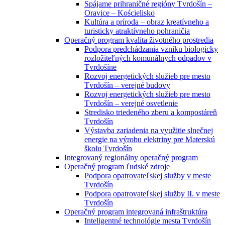
Spájame prihraničné regióny Tvrdošín –
Oravice – Kościelisko
Kultúra a príroda – obraz kreatívneho a
turisticky atraktívneho pohraničia
Operačný program kvalita životného prostredia
Podpora predchádzania vzniku biologicky
rozložiteľných komunálnych odpadov v
Tvrdošíne
Rozvoj energetických služieb pre mesto
Tvrdošín – verejné budovy
Rozvoj energetických služieb pre mesto
Tvrdošín – verejné osvetlenie
Stredisko triedeného zberu a kompostáreň
Tvrdošín
Výstavba zariadenia na využitie slnečnej
energie na výrobu elektriny pre Materskú
školu Tvrdošín
Integrovaný regionálny operačný program
Operačný program ľudské zdroje
Podpora opatrovateľskej služby v meste
Tvrdošín
Podpora opatrovateľskej služby II. v meste
Tvrdošín
Operačný program integrovaná infraštruktúra
Inteligentné technológie mesta Tvrdošín