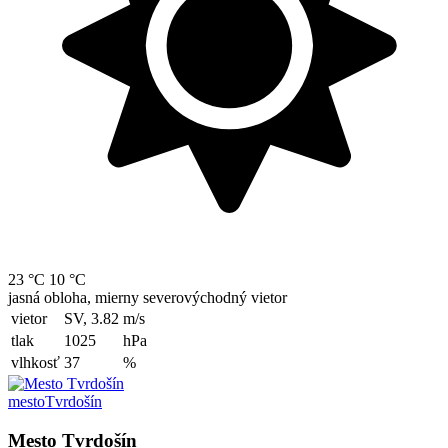
23 °C
10 °C
jasná obloha, mierny severovýchodný vietor
vietor
SV, 3.82
m/s
tlak
1025
hPa
vlhkosť
37
%
mesto
Tvrdošín
Mesto Tvrdošín