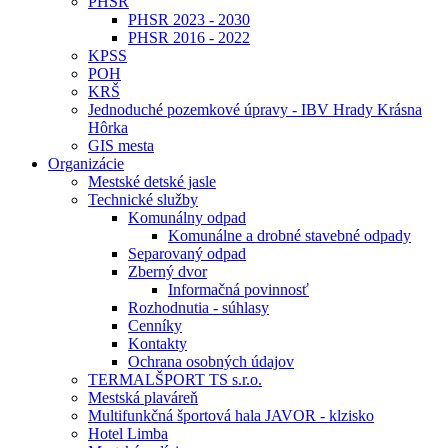
PHSR
PHSR 2023 - 2030
PHSR 2016 - 2022
KPSS
POH
KRŠ
Jednoduché pozemkové úpravy - IBV Hrady Krásna
Hôrka
GIS mesta
Organizácie
Mestské detské jasle
Technické služby
Komunálny odpad
Komunálne a drobné stavebné odpady
Separovaný odpad
Zberný dvor
Informačná povinnosť
Rozhodnutia - súhlasy
Cenníky
Kontakty
Ochrana osobných údajov
TERMALŠPORT TS s.r.o.
Mestská plaváreň
Multifunkčná športová hala JAVOR - klzisko
Hotel Limba