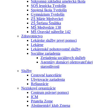
Súkromná základná umelecká škola
SOŠ lesnícka Tvrdošín
Spojená škola Tvrdošín
Gymnázium Tvrdošín
ZŠ Márie Medveckej
ZŠ Štefana Šmálika
MŠ Medvedzie 138
MŠ Oravské nábrežie 142
Zdravotnictvo
Lekárske služby prvej pomoci
Lekárne
Lekárenské pohotovostné služby
Sociálne zariadenia
Zeriadenia sociálnych služieb
Agentúry domácej ošetrovateľskej
starostlivosti
Služby
Cestovné kancelárie
Ubytovacie zariadenia
Reštaurácie
Neziskové organizácie
Centrum právnej pomoci
ICM
Priatelia Zeme
Abstinentský klub Zmena