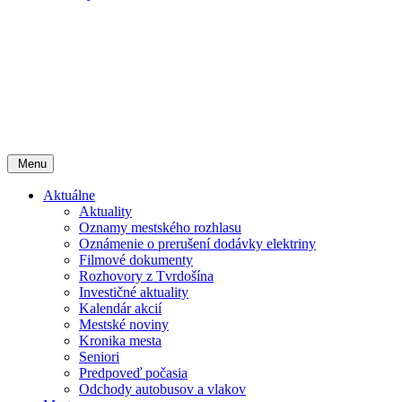
Menu
Aktuálne
Aktuality
Oznamy mestského rozhlasu
Oznámenie o prerušení dodávky elektriny
Filmové dokumenty
Rozhovory z Tvrdošína
Investičné aktuality
Kalendár akcií
Mestské noviny
Kronika mesta
Seniori
Predpoveď počasia
Odchody autobusov a vlakov