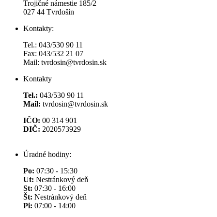
Trojičné námestie 185/2
027 44 Tvrdošín
Kontakty:
Tel.: 043/530 90 11
Fax: 043/532 21 07
Mail: tvrdosin@tvrdosin.sk
Kontakty
Tel.:
043/530 90 11
Mail:
tvrdosin@tvrdosin.sk
IČO:
00 314 901
DIČ:
2020573929
Úradné hodiny:
Po:
07:30 - 15:30
Ut:
Nestránkový deň
St:
07:30 - 16:00
Št:
Nestránkový deň
Pi:
07:00 - 14:00