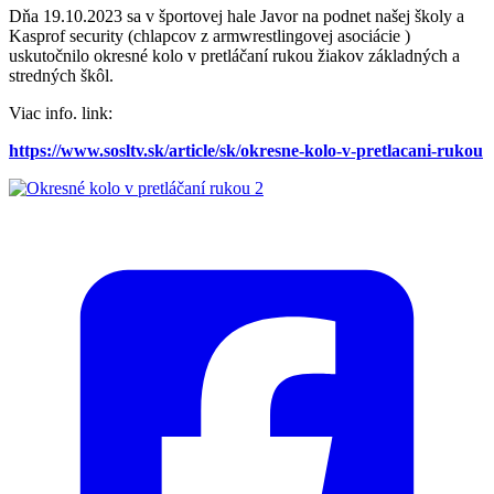
Dňa 19.10.2023 sa v športovej hale Javor na podnet našej školy a
Kasprof security (chlapcov z armwrestlingovej asociácie )
uskutočnilo okresné kolo v pretláčaní rukou žiakov základných a
stredných škôl.
Viac info. link:
https://www.sosltv.sk/article/sk/okresne-kolo-v-pretlacani-rukou