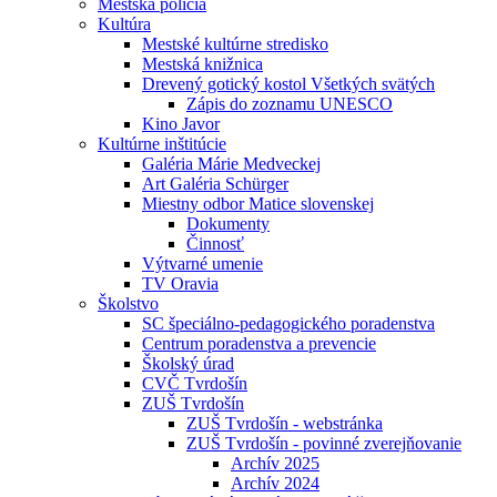
Mestská polícia
Kultúra
Mestské kultúrne stredisko
Mestská knižnica
Drevený gotický kostol Všetkých svätých
Zápis do zoznamu UNESCO
Kino Javor
Kultúrne inštitúcie
Galéria Márie Medveckej
Art Galéria Schürger
Miestny odbor Matice slovenskej
Dokumenty
Činnosť
Výtvarné umenie
TV Oravia
Školstvo
SC špeciálno-pedagogického poradenstva
Centrum poradenstva a prevencie
Školský úrad
CVČ Tvrdošín
ZUŠ Tvrdošín
ZUŠ Tvrdošín - webstránka
ZUŠ Tvrdošín - povinné zverejňovanie
Archív 2025
Archív 2024