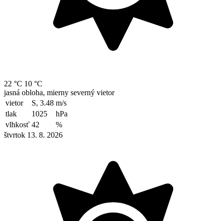
22 °C
10 °C
jasná obloha, mierny severný vietor
vietor
S, 3.48
m/s
tlak
1025
hPa
vlhkosť
42
%
štvrtok 13. 8. 2026