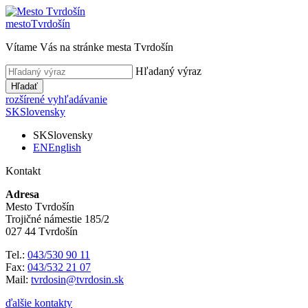
mesto
Tvrdošín
Vítame Vás na stránke mesta Tvrdošín
Hľadaný výraz
Hľadať
rozšírené vyhľadávanie
SK
Slovensky
SK
Slovensky
EN
English
Kontakt
Adresa
Mesto Tvrdošín
Trojičné námestie 185/2
027 44 Tvrdošín
Tel.:
043/530 90 11
Fax:
043/532 21 07
Mail:
tvrdosin@tvrdosin.sk
ďalšie kontakty