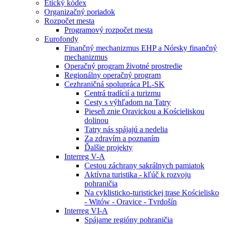
Etický kódex
Organizačný poriadok
Rozpočet mesta
Programový rozpočet mesta
Eurofondy
Finančný mechanizmus EHP a Nórsky finančný
mechanizmus
Operačný program životné prostredie
Regionálny operačný program
Cezhraničná spolupráca PL-SK
Centrá tradícií a turizmu
Cesty s výhľadom na Tatry
Pieseň znie Oravickou a Kościeliskou
dolinou
Tatry nás spájajú a nedelia
Za zdravím a poznaním
Ďalšie projekty
Interreg V-A
Cestou záchrany sakrálnych pamiatok
Aktívna turistika - kľúč k rozvoju
pohraničia
Na cyklisticko-turistickej trase Kościelisko
- Witów - Oravice - Tvrdošín
Interreg VI-A
Spájame regióny pohraničia