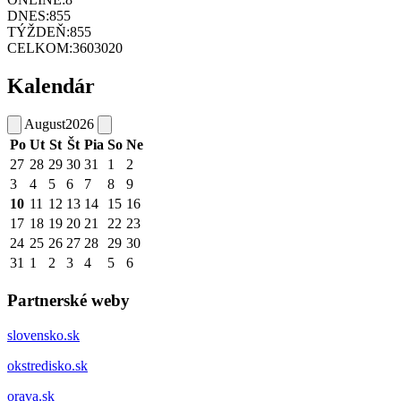
DNES:
855
TÝŽDEŇ:
855
CELKOM:
3603020
Kalendár
August
2026
Po
Ut
St
Št
Pia
So
Ne
27
28
29
30
31
1
2
3
4
5
6
7
8
9
10
11
12
13
14
15
16
17
18
19
20
21
22
23
24
25
26
27
28
29
30
31
1
2
3
4
5
6
Partnerské weby
slovensko.sk
okstredisko.sk
orava.sk