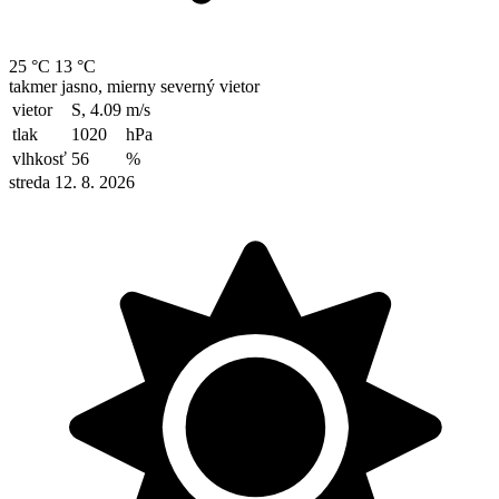
25 °C
13 °C
takmer jasno, mierny severný vietor
vietor
S, 4.09
m/s
tlak
1020
hPa
vlhkosť
56
%
streda 12. 8. 2026