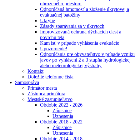
ohrozeného priestoru
Odporúčaná hmotnosť a zloženie úkrytovej a
evakuačnej batožiny
Ukrytie
Zásady sparávania sa v úkrytoch
Improvizovaná ochrana dýchacích ciest a
povrchu tela
Kam ísť v prípade vyhlásenia evakuácie
Upozornenie!
Odporúčania pre obyvateľstvo v prípade vzniku
javov po vyhlásení 2 a 3 stupňa hydrologickej
alebo meteorologickej výstrahy
Kontakt
Dôležité telefónne čísla
Samospráva
Primátor mesta
Zástupca primátora
Mestské zastupiteľstvo
Obdobie 2022 - 2026
Zápisnice
Uznesenia
Obdobie 2018 - 2022
Zápisnice
Uznesenia
Obdobie 2014 - 2018