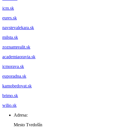
icm.sk
eures.sk
navstevalekara.sk
milsta.sk
zoznamrealit.sk
academiaoravia.sk
icmorava.sk
euporadna.sk
kamobedovat.sk
brimo.sk
wilio.sk
Adresa:
Mesto Tvrdošín