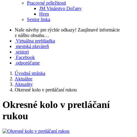
Pracovné príležitosti
JM Vinárstvo Doľany
Hern
Senior linka
Naše návrhy pre rýchle odkazy!
Zaujímavé informácie
z nášho obsahu…
Virtuálna prehliadka
mestská plaváreň
seniori
Facebook
odporúčame
Úvodná stránka
Aktuálne
Aktuality
Okresné kolo v pretláčaní rukou
Okresné kolo v pretláčaní
rukou