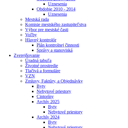
Uznesenia
Obdobie 2010 - 2014
Uznesenia
Mestská rada
Komisie mestského zastupiteľstva
Výbor pre mestské časti
Voľby
Hlavný kontrolór
Plán kontrolnej činnosti
Správy a stanoviská
Zverejňovanie
Úradná tabuľa
Životné prostredie
Tlačivá a formuláre
VZN
Zmluvy, Faktúry, a Objednávky
Byty
Nebytové priestory
Cintoríny
Archív 2025
Byty
Nebytové priestory
Archív 2024
Byty
Nebytové priestory