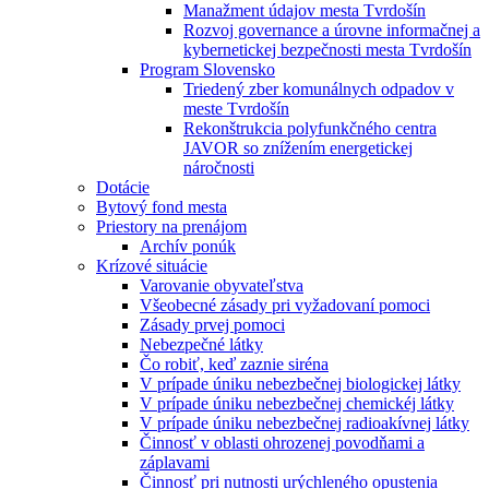
Manažment údajov mesta Tvrdošín
Rozvoj governance a úrovne informačnej a
kybernetickej bezpečnosti mesta Tvrdošín
Program Slovensko
Triedený zber komunálnych odpadov v
meste Tvrdošín
Rekonštrukcia polyfunkčného centra
JAVOR so znížením energetickej
náročnosti
Dotácie
Bytový fond mesta
Priestory na prenájom
Archív ponúk
Krízové situácie
Varovanie obyvateľstva
Všeobecné zásady pri vyžadovaní pomoci
Zásady prvej pomoci
Nebezpečné látky
Čo robiť, keď zaznie siréna
V prípade úniku nebezbečnej biologickej látky
V prípade úniku nebezbečnej chemickéj látky
V prípade úniku nebezbečnej radioakívnej látky
Činnosť v oblasti ohrozenej povodňami a
záplavami
Činnosť pri nutnosti urýchleného opustenia