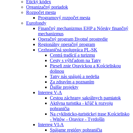
Etický kódex
Organizačný poriadok
Rozpočet mesta
Programový rozpočet mesta
Eurofondy
Finančný mechanizmus EHP a Nórsky finančný
mechanizmus
Operačný program životné prostredie
Regionálny operačný program
Cezhraničná spolupráca PL-SK
Centrá tradícií a turizmu
Cesty s výhľadom na Tatry
Pieseň znie Oravickou a Kościeliskou
dolinou
Tatry nás spájajú a nedelia
Za zdravím a poznaním
Ďalšie projekty
Interreg V-A
Cestou záchrany sakrálnych pamiatok
Aktívna turistika - kľúč k rozvoju
pohraničia
Na cyklisticko-turistickej trase Kościelisko
- Witów - Oravice - Tvrdošín
Interreg VI-A
Spájame regióny pohraničia