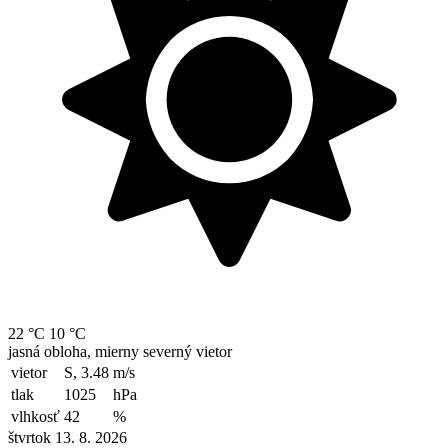
22 °C
10 °C
jasná obloha, mierny severný vietor
vietor
S, 3.48
m/s
tlak
1025
hPa
vlhkosť
42
%
štvrtok 13. 8. 2026