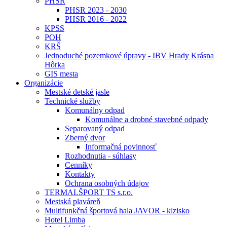
PHSR
PHSR 2023 - 2030
PHSR 2016 - 2022
KPSS
POH
KRŠ
Jednoduché pozemkové úpravy - IBV Hrady Krásna
Hôrka
GIS mesta
Organizácie
Mestské detské jasle
Technické služby
Komunálny odpad
Komunálne a drobné stavebné odpady
Separovaný odpad
Zberný dvor
Informačná povinnosť
Rozhodnutia - súhlasy
Cenníky
Kontakty
Ochrana osobných údajov
TERMALŠPORT TS s.r.o.
Mestská plaváreň
Multifunkčná športová hala JAVOR - klzisko
Hotel Limba