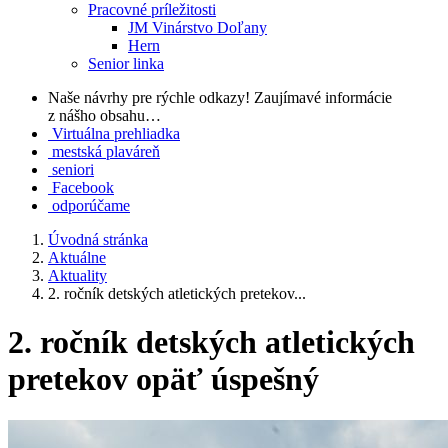
Pracovné príležitosti
JM Vinárstvo Doľany
Hern
Senior linka
Naše návrhy pre rýchle odkazy!
Zaujímavé informácie
z nášho obsahu…
Virtuálna prehliadka
mestská plaváreň
seniori
Facebook
odporúčame
Úvodná stránka
Aktuálne
Aktuality
2. ročník detských atletických pretekov...
2. ročník detských atletických
pretekov opäť úspešný