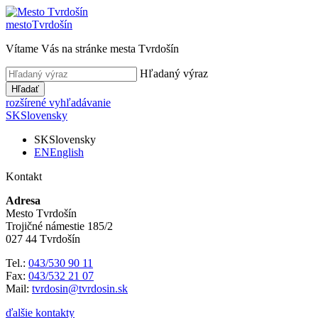
mesto
Tvrdošín
Vítame Vás na stránke mesta Tvrdošín
Hľadaný výraz
Hľadať
rozšírené vyhľadávanie
SK
Slovensky
SK
Slovensky
EN
English
Kontakt
Adresa
Mesto Tvrdošín
Trojičné námestie 185/2
027 44 Tvrdošín
Tel.:
043/530 90 11
Fax:
043/532 21 07
Mail:
tvrdosin@tvrdosin.sk
ďalšie kontakty