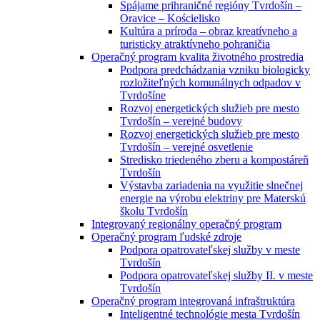
Spájame prihraničné regióny Tvrdošín –
Oravice – Kościelisko
Kultúra a príroda – obraz kreatívneho a
turisticky atraktívneho pohraničia
Operačný program kvalita životného prostredia
Podpora predchádzania vzniku biologicky
rozložiteľných komunálnych odpadov v
Tvrdošíne
Rozvoj energetických služieb pre mesto
Tvrdošín – verejné budovy
Rozvoj energetických služieb pre mesto
Tvrdošín – verejné osvetlenie
Stredisko triedeného zberu a kompostáreň
Tvrdošín
Výstavba zariadenia na využitie slnečnej
energie na výrobu elektriny pre Materskú
školu Tvrdošín
Integrovaný regionálny operačný program
Operačný program ľudské zdroje
Podpora opatrovateľskej služby v meste
Tvrdošín
Podpora opatrovateľskej služby II. v meste
Tvrdošín
Operačný program integrovaná infraštruktúra
Inteligentné technológie mesta Tvrdošín