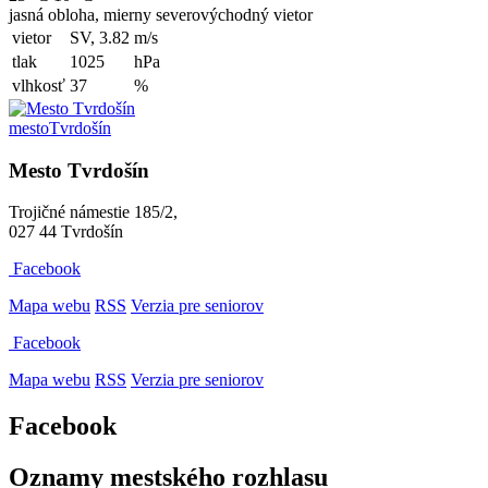
jasná obloha, mierny severovýchodný vietor
vietor
SV, 3.82
m/s
tlak
1025
hPa
vlhkosť
37
%
mesto
Tvrdošín
Mesto Tvrdošín
Trojičné námestie 185/2,
027 44 Tvrdošín
Facebook
Mapa webu
RSS
Verzia pre seniorov
Facebook
Mapa webu
RSS
Verzia pre seniorov
Facebook
Oznamy mestského rozhlasu