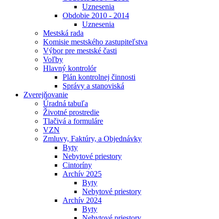
Uznesenia
Obdobie 2010 - 2014
Uznesenia
Mestská rada
Komisie mestského zastupiteľstva
Výbor pre mestské časti
Voľby
Hlavný kontrolór
Plán kontrolnej činnosti
Správy a stanoviská
Zverejňovanie
Úradná tabuľa
Životné prostredie
Tlačivá a formuláre
VZN
Zmluvy, Faktúry, a Objednávky
Byty
Nebytové priestory
Cintoríny
Archív 2025
Byty
Nebytové priestory
Archív 2024
Byty
Nebytové priestory