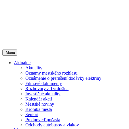
Menu
Aktuálne
Aktuality
Oznamy mestského rozhlasu
Oznámenie o prerušení dodávky elektriny
Filmové dokumenty
Rozhovory z Tvrdošína
Investičné aktuality
Kalendár akcií
Mestské noviny
Kronika mesta
Seniori
Predpoveď počasia
Odchody autobusov a vlakov