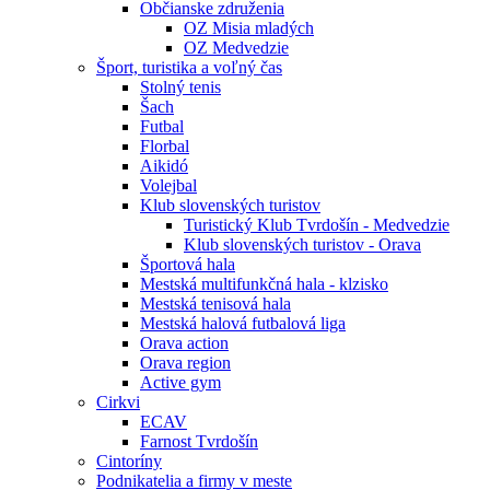
Občianske združenia
OZ Misia mladých
OZ Medvedzie
Šport, turistika a voľný čas
Stolný tenis
Šach
Futbal
Florbal
Aikidó
Volejbal
Klub slovenských turistov
Turistický Klub Tvrdošín - Medvedzie
Klub slovenských turistov - Orava
Športová hala
Mestská multifunkčná hala - klzisko
Mestská tenisová hala
Mestská halová futbalová liga
Orava action
Orava region
Active gym
Cirkvi
ECAV
Farnost Tvrdošín
Cintoríny
Podnikatelia a firmy v meste