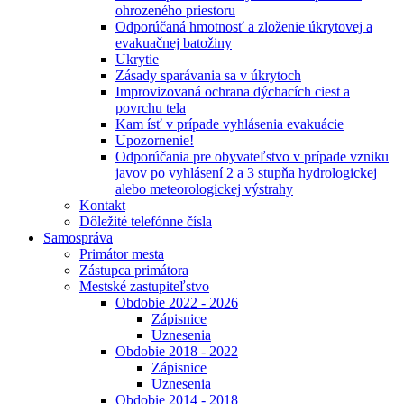
ohrozeného priestoru
Odporúčaná hmotnosť a zloženie úkrytovej a
evakuačnej batožiny
Ukrytie
Zásady sparávania sa v úkrytoch
Improvizovaná ochrana dýchacích ciest a
povrchu tela
Kam ísť v prípade vyhlásenia evakuácie
Upozornenie!
Odporúčania pre obyvateľstvo v prípade vzniku
javov po vyhlásení 2 a 3 stupňa hydrologickej
alebo meteorologickej výstrahy
Kontakt
Dôležité telefónne čísla
Samospráva
Primátor mesta
Zástupca primátora
Mestské zastupiteľstvo
Obdobie 2022 - 2026
Zápisnice
Uznesenia
Obdobie 2018 - 2022
Zápisnice
Uznesenia
Obdobie 2014 - 2018