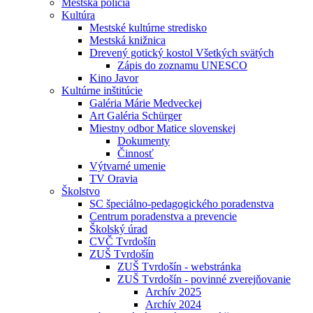
Mestská polícia
Kultúra
Mestské kultúrne stredisko
Mestská knižnica
Drevený gotický kostol Všetkých svätých
Zápis do zoznamu UNESCO
Kino Javor
Kultúrne inštitúcie
Galéria Márie Medveckej
Art Galéria Schürger
Miestny odbor Matice slovenskej
Dokumenty
Činnosť
Výtvarné umenie
TV Oravia
Školstvo
SC špeciálno-pedagogického poradenstva
Centrum poradenstva a prevencie
Školský úrad
CVČ Tvrdošín
ZUŠ Tvrdošín
ZUŠ Tvrdošín - webstránka
ZUŠ Tvrdošín - povinné zverejňovanie
Archív 2025
Archív 2024