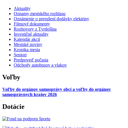
Aktuality
Oznamy mestského rozhlasu
Oznámenie o prerušení dodávky elektriny
Filmové dokumenty
Rozhovory z Tvrdošína
Investičné aktuality
Kalendár akcií
Mestské noviny
Kronika mesta
Seniori
Predpoveď počasia
Odchody autobusov a vlakov
Voľby
Voľby do orgánov samosprávy obcí a voľby do orgánov
samosprávnych krajov 2026
Dotácie