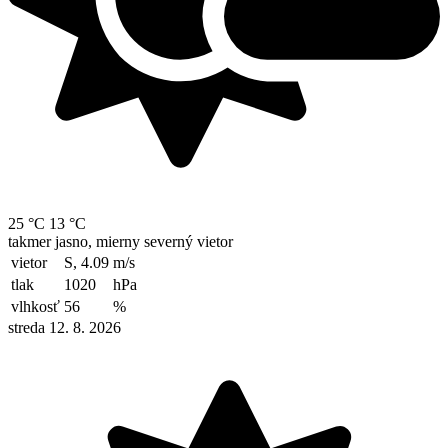
25 °C
13 °C
takmer jasno, mierny severný vietor
vietor
S, 4.09
m/s
tlak
1020
hPa
vlhkosť
56
%
streda 12. 8. 2026