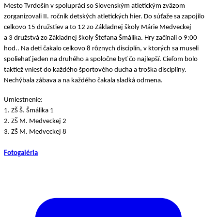
Mesto Tvrdošín v spolupráci so Slovenským atletickým zväzom
zorganizovali II. ročník detských atletických hier. Do súťaže sa zapojilo
celkovo 15 družstiev a to 12 zo Základnej školy Márie Medveckej
a 3 družstvá zo Základnej školy Štefana Šmálika. Hry začínali o 9:00
hod.. Na deti čakalo celkovo 8 rôznych disciplín, v ktorých sa museli
spoliehať jeden na druhého a spoločne byť čo najlepší. Cieľom bolo
taktiež vniesť do každého športového ducha a troška disciplíny.
Nechýbala zábava a na každého čakala sladká odmena.
Umiestnenie:
1. ZŠ Š. Šmálika 1
2. ZŠ M. Medveckej 2
3. ZŠ M. Medveckej 8
Fotogaléria