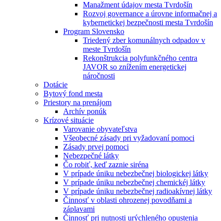
Manažment údajov mesta Tvrdošín
Rozvoj governance a úrovne informačnej a
kybernetickej bezpečnosti mesta Tvrdošín
Program Slovensko
Triedený zber komunálnych odpadov v
meste Tvrdošín
Rekonštrukcia polyfunkčného centra
JAVOR so znížením energetickej
náročnosti
Dotácie
Bytový fond mesta
Priestory na prenájom
Archív ponúk
Krízové situácie
Varovanie obyvateľstva
Všeobecné zásady pri vyžadovaní pomoci
Zásady prvej pomoci
Nebezpečné látky
Čo robiť, keď zaznie siréna
V prípade úniku nebezbečnej biologickej látky
V prípade úniku nebezbečnej chemickéj látky
V prípade úniku nebezbečnej radioakívnej látky
Činnosť v oblasti ohrozenej povodňami a
záplavami
Činnosť pri nutnosti urýchleného opustenia