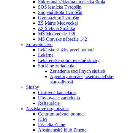
Súkromná základná umelecká škola
SOŠ lesnícka Tvrdošín
Spojená škola Tvrdošín
Gymnázium Tvrdošín
ZŠ Márie Medveckej
ZŠ Štefana Šmálika
MŠ Medvedzie 138
MŠ Oravské nábrežie 142
Zdravotnictvo
Lekárske služby prvej pomoci
Lekárne
Lekárenské pohotovostné služby
Sociálne zariadenia
Zeriadenia sociálnych služieb
Agentúry domácej ošetrovateľskej
starostlivosti
Služby
Cestovné kancelárie
Ubytovacie zariadenia
Reštaurácie
Neziskové organizácie
Centrum právnej pomoci
ICM
Priatelia Zeme
Abstinentský klub Zmena