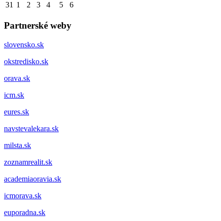
31
1
2
3
4
5
6
Partnerské weby
slovensko.sk
okstredisko.sk
orava.sk
icm.sk
eures.sk
navstevalekara.sk
milsta.sk
zoznamrealit.sk
academiaoravia.sk
icmorava.sk
euporadna.sk