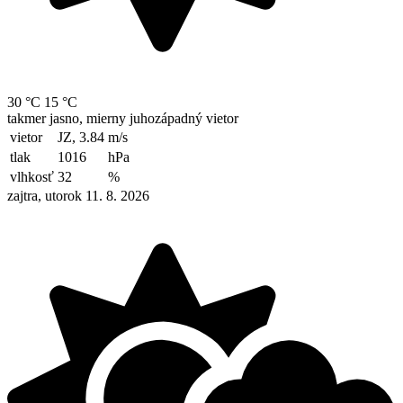
30 °C
15 °C
takmer jasno, mierny juhozápadný vietor
vietor
JZ, 3.84
m/s
tlak
1016
hPa
vlhkosť
32
%
zajtra, utorok 11. 8. 2026