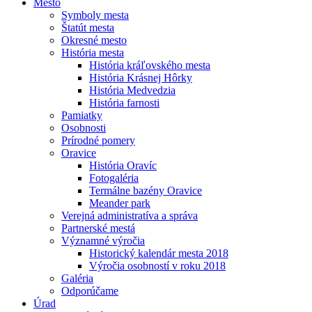
Mesto
Symboly mesta
Štatút mesta
Okresné mesto
História mesta
História kráľovského mesta
História Krásnej Hôrky
História Medvedzia
História farnosti
Pamiatky
Osobnosti
Prírodné pomery
Oravice
História Oravíc
Fotogaléria
Termálne bazény Oravice
Meander park
Verejná administratíva a správa
Partnerské mestá
Významné výročia
Historický kalendár mesta 2018
Výročia osobností v roku 2018
Galéria
Odporúčame
Úrad