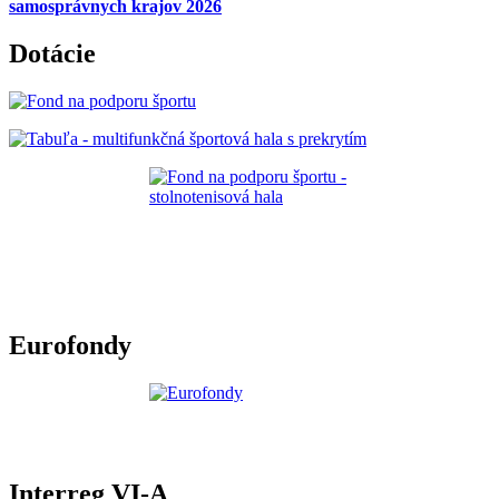
samosprávnych krajov 2026
Dotácie
Eurofondy
Interreg VI-A