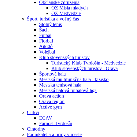
Občianske združenia
OZ Misia mladých
OZ Medvedzie
Šport, turistika a voľný čas
Stolný tenis
Šach
Futbal
Florbal
Aikidó
Volejbal
Klub slovenských turistov
Turistický Klub Tvrdošín - Medvedzie
Klub slovenských turistov - Orava
Športová hala
Mestská multifunkčná hala - klzisko
Mestská tenisová hala
Mestská halová futbalová liga
Orava action
Orava region
Active gym
Cirkvi
ECAV
Farnost Tvrdošín
Cintoríny
Podnikatelia a firmy v meste