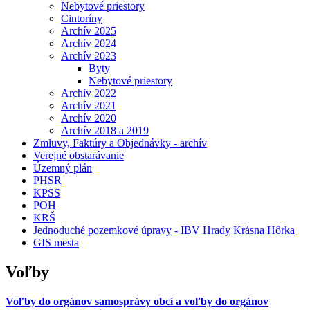
Nebytové priestory
Cintoríny
Archív 2025
Archív 2024
Archív 2023
Byty
Nebytové priestory
Archív 2022
Archív 2021
Archív 2020
Archív 2018 a 2019
Zmluvy, Faktúry a Objednávky - archív
Verejné obstarávanie
Územný plán
PHSR
KPSS
POH
KRŠ
Jednoduché pozemkové úpravy - IBV Hrady Krásna Hôrka
GIS mesta
Voľby
Voľby do orgánov samosprávy obcí a voľby do orgánov