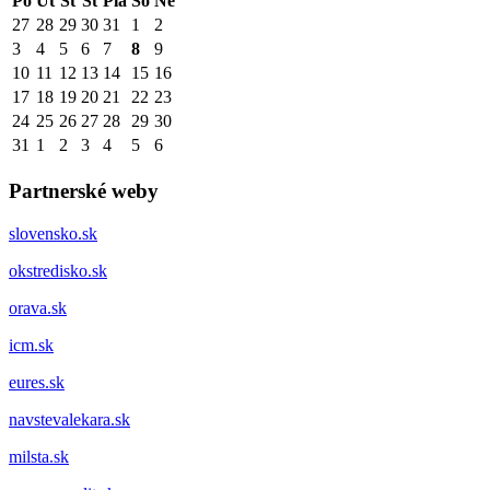
Po
Ut
St
Št
Pia
So
Ne
27
28
29
30
31
1
2
3
4
5
6
7
8
9
10
11
12
13
14
15
16
17
18
19
20
21
22
23
24
25
26
27
28
29
30
31
1
2
3
4
5
6
Partnerské weby
slovensko.sk
okstredisko.sk
orava.sk
icm.sk
eures.sk
navstevalekara.sk
milsta.sk