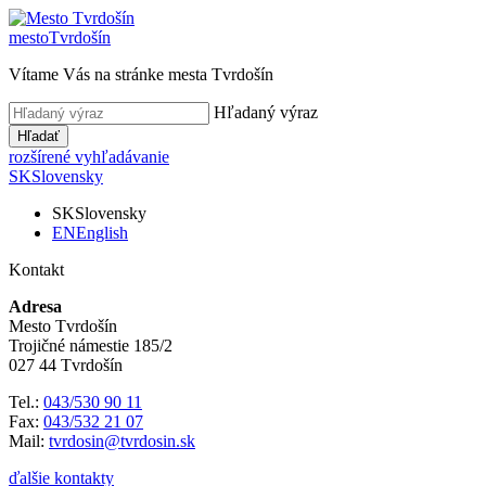
mesto
Tvrdošín
Vítame Vás na stránke mesta Tvrdošín
Hľadaný výraz
Hľadať
rozšírené vyhľadávanie
SK
Slovensky
SK
Slovensky
EN
English
Kontakt
Adresa
Mesto Tvrdošín
Trojičné námestie 185/2
027 44 Tvrdošín
Tel.:
043/530 90 11
Fax:
043/532 21 07
Mail:
tvrdosin@tvrdosin.sk
ďalšie kontakty