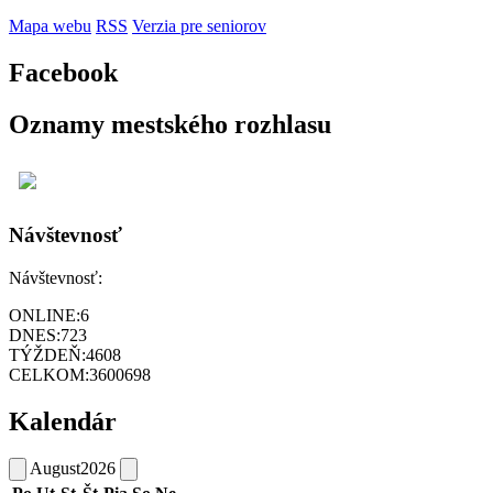
Mapa webu
RSS
Verzia pre seniorov
Facebook
Oznamy mestského rozhlasu
Návštevnosť
Návštevnosť:
ONLINE:
6
DNES:
723
TÝŽDEŇ:
4608
CELKOM:
3600698
Kalendár
August
2026