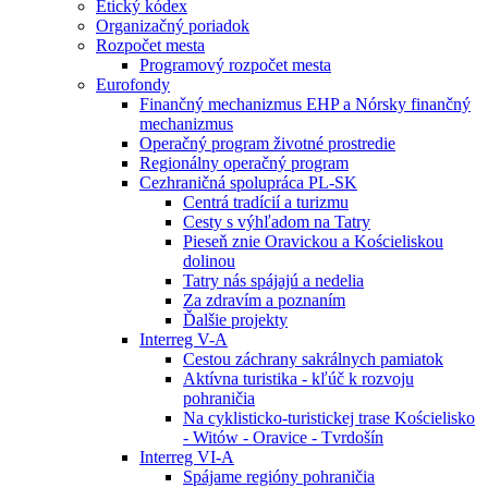
Etický kódex
Organizačný poriadok
Rozpočet mesta
Programový rozpočet mesta
Eurofondy
Finančný mechanizmus EHP a Nórsky finančný
mechanizmus
Operačný program životné prostredie
Regionálny operačný program
Cezhraničná spolupráca PL-SK
Centrá tradícií a turizmu
Cesty s výhľadom na Tatry
Pieseň znie Oravickou a Kościeliskou
dolinou
Tatry nás spájajú a nedelia
Za zdravím a poznaním
Ďalšie projekty
Interreg V-A
Cestou záchrany sakrálnych pamiatok
Aktívna turistika - kľúč k rozvoju
pohraničia
Na cyklisticko-turistickej trase Kościelisko
- Witów - Oravice - Tvrdošín
Interreg VI-A
Spájame regióny pohraničia