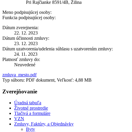
Pri Rajčianke 8591/4B, Žilina
Meno podpisujúcej osoby:
Funkcia podpisujúcej osoby:
Dátum zverejnenia:
22. 12. 2023
Dátum účinnosti zmluvy:
23. 12. 2023
Dátum uzatvorenia/udelenia súhlasu s uzatvorením zmluvy:
24. 11. 2023
Platnosť zmluvy do:
Neuvedené
zmluva_mesto.pdf
Typ súboru: PDF dokument, Veľkosť: 4,88 MB
Zverejňovanie
Úradná tabuľa
Životné prostredie
Tlačivá a formuláre
VZN
Zmluvy, Faktúry, a Objednávky
Byty