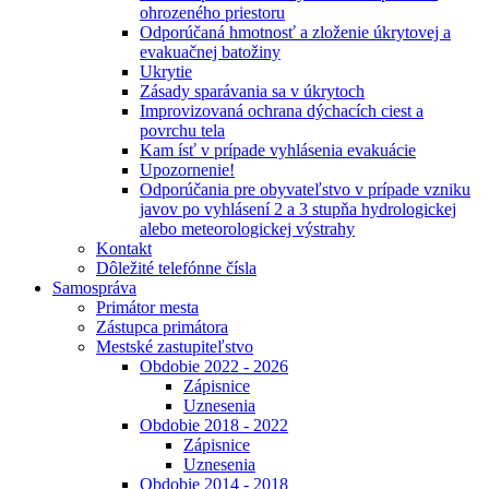
ohrozeného priestoru
Odporúčaná hmotnosť a zloženie úkrytovej a
evakuačnej batožiny
Ukrytie
Zásady sparávania sa v úkrytoch
Improvizovaná ochrana dýchacích ciest a
povrchu tela
Kam ísť v prípade vyhlásenia evakuácie
Upozornenie!
Odporúčania pre obyvateľstvo v prípade vzniku
javov po vyhlásení 2 a 3 stupňa hydrologickej
alebo meteorologickej výstrahy
Kontakt
Dôležité telefónne čísla
Samospráva
Primátor mesta
Zástupca primátora
Mestské zastupiteľstvo
Obdobie 2022 - 2026
Zápisnice
Uznesenia
Obdobie 2018 - 2022
Zápisnice
Uznesenia
Obdobie 2014 - 2018