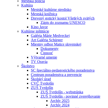
Mestská polícia
Kultúra
Mestské kultúrne stredisko
Mestská knižnica
Drevený gotický kostol Všetkých svätých
Zápis do zoznamu UNESCO
Kino Javor
Kultúrne inštitúcie
Galéria Márie Medveckej
Art Galéria Schürger
Miestny odbor Matice slovenskej
Dokumenty
Činnosť
Výtvarné umenie
TV Oravia
Školstvo
SC špeciálno-pedagogického poradenstva
Centrum poradenstva a prevencie
Školský úrad
CVČ Tvrdošín
ZUŠ Tvrdošín
ZUŠ Tvrdošín - webstránka
ZUŠ Tvrdošín - povinné zverejňovanie
Archív 2025
Archív 2024