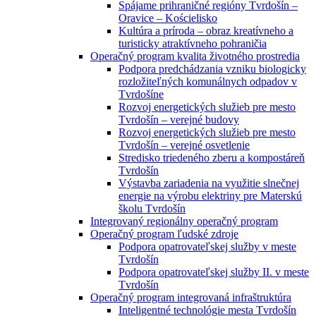
Spájame prihraničné regióny Tvrdošín –
Oravice – Kościelisko
Kultúra a príroda – obraz kreatívneho a
turisticky atraktívneho pohraničia
Operačný program kvalita životného prostredia
Podpora predchádzania vzniku biologicky
rozložiteľných komunálnych odpadov v
Tvrdošíne
Rozvoj energetických služieb pre mesto
Tvrdošín – verejné budovy
Rozvoj energetických služieb pre mesto
Tvrdošín – verejné osvetlenie
Stredisko triedeného zberu a kompostáreň
Tvrdošín
Výstavba zariadenia na využitie slnečnej
energie na výrobu elektriny pre Materskú
školu Tvrdošín
Integrovaný regionálny operačný program
Operačný program ľudské zdroje
Podpora opatrovateľskej služby v meste
Tvrdošín
Podpora opatrovateľskej služby II. v meste
Tvrdošín
Operačný program integrovaná infraštruktúra
Inteligentné technológie mesta Tvrdošín