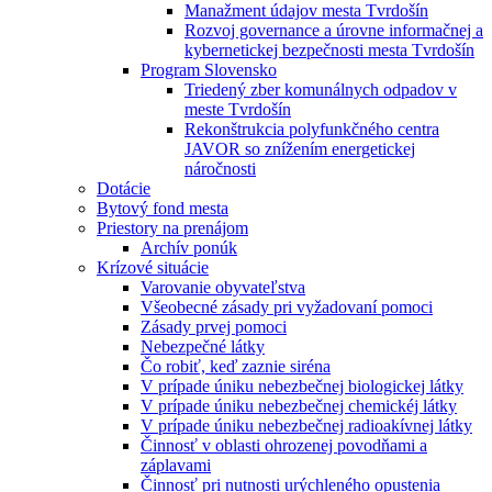
Manažment údajov mesta Tvrdošín
Rozvoj governance a úrovne informačnej a
kybernetickej bezpečnosti mesta Tvrdošín
Program Slovensko
Triedený zber komunálnych odpadov v
meste Tvrdošín
Rekonštrukcia polyfunkčného centra
JAVOR so znížením energetickej
náročnosti
Dotácie
Bytový fond mesta
Priestory na prenájom
Archív ponúk
Krízové situácie
Varovanie obyvateľstva
Všeobecné zásady pri vyžadovaní pomoci
Zásady prvej pomoci
Nebezpečné látky
Čo robiť, keď zaznie siréna
V prípade úniku nebezbečnej biologickej látky
V prípade úniku nebezbečnej chemickéj látky
V prípade úniku nebezbečnej radioakívnej látky
Činnosť v oblasti ohrozenej povodňami a
záplavami
Činnosť pri nutnosti urýchleného opustenia