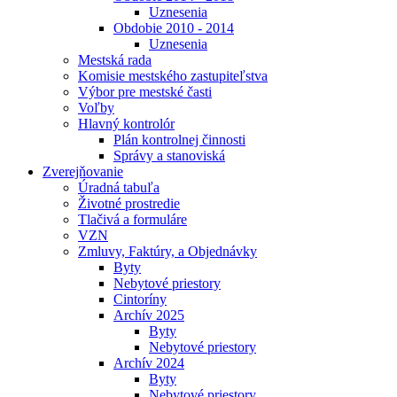
Uznesenia
Obdobie 2010 - 2014
Uznesenia
Mestská rada
Komisie mestského zastupiteľstva
Výbor pre mestské časti
Voľby
Hlavný kontrolór
Plán kontrolnej činnosti
Správy a stanoviská
Zverejňovanie
Úradná tabuľa
Životné prostredie
Tlačivá a formuláre
VZN
Zmluvy, Faktúry, a Objednávky
Byty
Nebytové priestory
Cintoríny
Archív 2025
Byty
Nebytové priestory
Archív 2024
Byty
Nebytové priestory