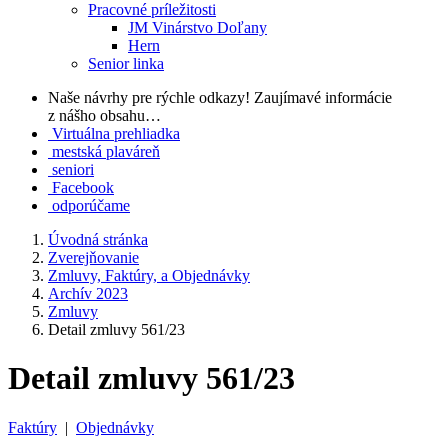
Pracovné príležitosti
JM Vinárstvo Doľany
Hern
Senior linka
Naše návrhy pre rýchle odkazy!
Zaujímavé informácie
z nášho obsahu…
Virtuálna prehliadka
mestská plaváreň
seniori
Facebook
odporúčame
Úvodná stránka
Zverejňovanie
Zmluvy, Faktúry, a Objednávky
Archív 2023
Zmluvy
Detail zmluvy 561/23
Detail zmluvy 561/23
Faktúry
|
Objednávky