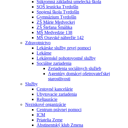
Súkromná základná umelecká škola
SOŠ lesnícka Tvrdošín
Spojená škola Tvrdošín
Gymnázium Tvrdošín
ZŠ Márie Medveckej
ZŠ Štefana Šmálika
MŠ Medvedzie 138
MŠ Oravské nábrežie 142
Zdravotnictvo
Lekárske služby prvej pomoci
Lekárne
Lekárenské pohotovostné služby
Sociálne zariadenia
Zeriadenia sociálnych služieb
Agentúry domácej ošetrovateľskej
starostlivosti
Služby
Cestovné kancelárie
Ubytovacie zariadenia
Reštaurácie
Neziskové organizácie
Centrum právnej pomoci
ICM
Priatelia Zeme
Abstinentský klub Zmena