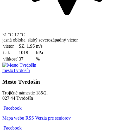
31 °C
17 °C
jasná obloha, slabý severozápadný vietor
vietor
SZ, 1.95
m/s
tlak
1018
hPa
vlhkosť
37
%
mesto
Tvrdošín
Mesto Tvrdošín
Trojičné námestie 185/2,
027 44 Tvrdošín
Facebook
Mapa webu
RSS
Verzia pre seniorov
Facebook