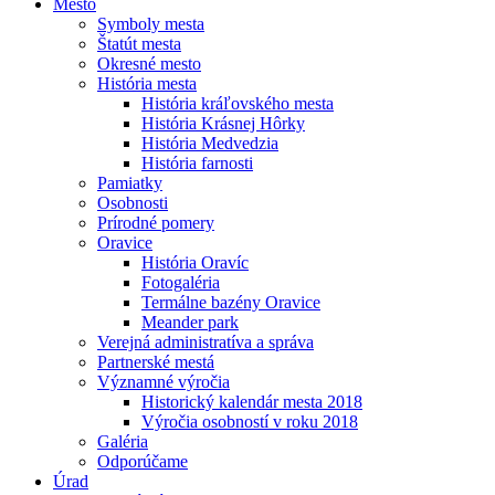
Mesto
Symboly mesta
Štatút mesta
Okresné mesto
História mesta
História kráľovského mesta
História Krásnej Hôrky
História Medvedzia
História farnosti
Pamiatky
Osobnosti
Prírodné pomery
Oravice
História Oravíc
Fotogaléria
Termálne bazény Oravice
Meander park
Verejná administratíva a správa
Partnerské mestá
Významné výročia
Historický kalendár mesta 2018
Výročia osobností v roku 2018
Galéria
Odporúčame
Úrad