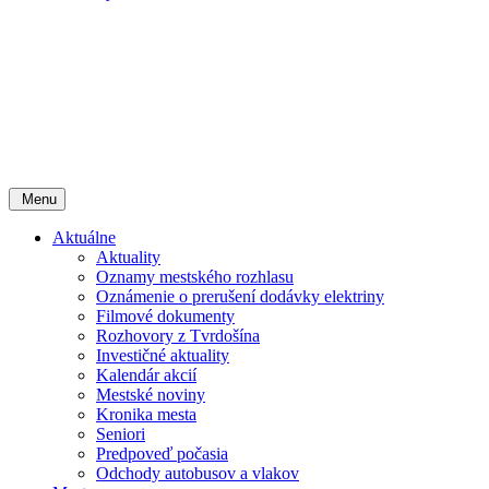
Menu
Aktuálne
Aktuality
Oznamy mestského rozhlasu
Oznámenie o prerušení dodávky elektriny
Filmové dokumenty
Rozhovory z Tvrdošína
Investičné aktuality
Kalendár akcií
Mestské noviny
Kronika mesta
Seniori
Predpoveď počasia
Odchody autobusov a vlakov