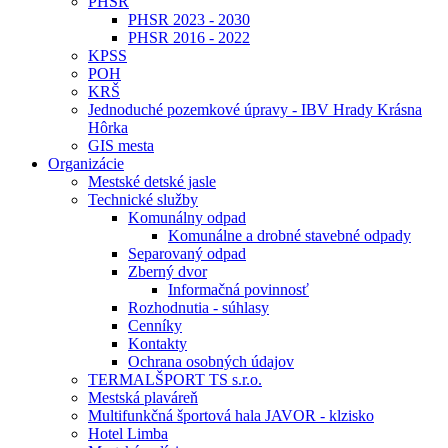
PHSR
PHSR 2023 - 2030
PHSR 2016 - 2022
KPSS
POH
KRŠ
Jednoduché pozemkové úpravy - IBV Hrady Krásna
Hôrka
GIS mesta
Organizácie
Mestské detské jasle
Technické služby
Komunálny odpad
Komunálne a drobné stavebné odpady
Separovaný odpad
Zberný dvor
Informačná povinnosť
Rozhodnutia - súhlasy
Cenníky
Kontakty
Ochrana osobných údajov
TERMALŠPORT TS s.r.o.
Mestská plaváreň
Multifunkčná športová hala JAVOR - klzisko
Hotel Limba