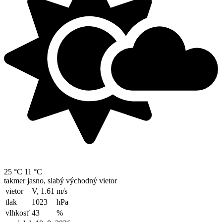
25 °C
11 °C
takmer jasno, slabý východný vietor
vietor
V, 1.61
m/s
tlak
1023
hPa
vlhkosť
43
%