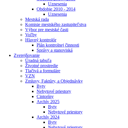
Uznesenia
Obdobie 2010 - 2014
Uznesenia
Mestská rada
Komisie mestského zastupiteľstva
Výbor pre mestské časti
Voľby
Hlavný kontrolór
Plán kontrolnej činnosti
Správy a stanoviská
Zverejňovanie
Úradná tabuľa
Životné prostredie
Tlačivá a formuláre
VZN
Zmluvy, Faktúry, a Objednávky
Byty
Nebytové priestory
Cintoríny
Archív 2025
Byty
Nebytové priestory
Archív 2024
Byty
Nebytové priestory