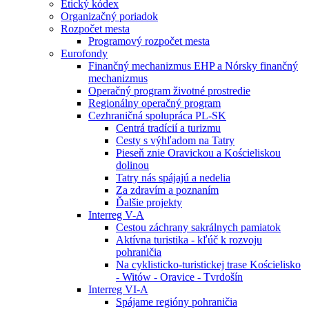
Etický kódex
Organizačný poriadok
Rozpočet mesta
Programový rozpočet mesta
Eurofondy
Finančný mechanizmus EHP a Nórsky finančný
mechanizmus
Operačný program životné prostredie
Regionálny operačný program
Cezhraničná spolupráca PL-SK
Centrá tradícií a turizmu
Cesty s výhľadom na Tatry
Pieseň znie Oravickou a Kościeliskou
dolinou
Tatry nás spájajú a nedelia
Za zdravím a poznaním
Ďalšie projekty
Interreg V-A
Cestou záchrany sakrálnych pamiatok
Aktívna turistika - kľúč k rozvoju
pohraničia
Na cyklisticko-turistickej trase Kościelisko
- Witów - Oravice - Tvrdošín
Interreg VI-A
Spájame regióny pohraničia