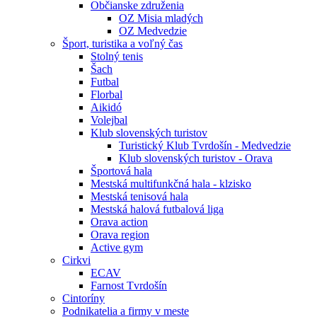
Občianske združenia
OZ Misia mladých
OZ Medvedzie
Šport, turistika a voľný čas
Stolný tenis
Šach
Futbal
Florbal
Aikidó
Volejbal
Klub slovenských turistov
Turistický Klub Tvrdošín - Medvedzie
Klub slovenských turistov - Orava
Športová hala
Mestská multifunkčná hala - klzisko
Mestská tenisová hala
Mestská halová futbalová liga
Orava action
Orava region
Active gym
Cirkvi
ECAV
Farnost Tvrdošín
Cintoríny
Podnikatelia a firmy v meste