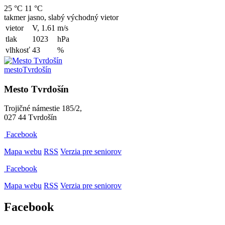
25 °C
11 °C
takmer jasno, slabý východný vietor
vietor
V, 1.61
m/s
tlak
1023
hPa
vlhkosť
43
%
mesto
Tvrdošín
Mesto Tvrdošín
Trojičné námestie 185/2,
027 44 Tvrdošín
Facebook
Mapa webu
RSS
Verzia pre seniorov
Facebook
Mapa webu
RSS
Verzia pre seniorov
Facebook