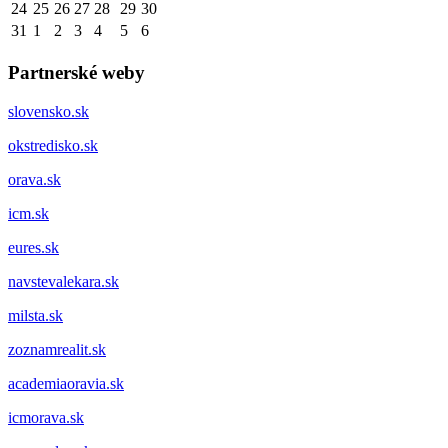
24
25
26
27
28
29
30
31
1
2
3
4
5
6
Partnerské weby
slovensko.sk
okstredisko.sk
orava.sk
icm.sk
eures.sk
navstevalekara.sk
milsta.sk
zoznamrealit.sk
academiaoravia.sk
icmorava.sk