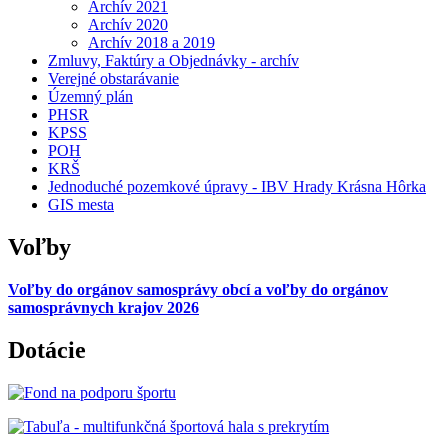
Archív 2021
Archív 2020
Archív 2018 a 2019
Zmluvy, Faktúry a Objednávky - archív
Verejné obstarávanie
Územný plán
PHSR
KPSS
POH
KRŠ
Jednoduché pozemkové úpravy - IBV Hrady Krásna Hôrka
GIS mesta
Voľby
Voľby do orgánov samosprávy obcí a voľby do orgánov
samosprávnych krajov 2026
Dotácie