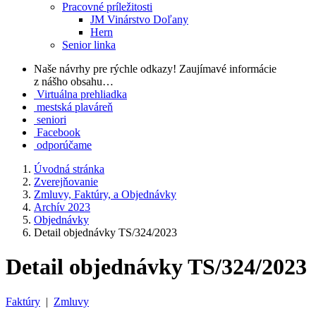
Pracovné príležitosti
JM Vinárstvo Doľany
Hern
Senior linka
Naše návrhy pre rýchle odkazy!
Zaujímavé informácie
z nášho obsahu…
Virtuálna prehliadka
mestská plaváreň
seniori
Facebook
odporúčame
Úvodná stránka
Zverejňovanie
Zmluvy, Faktúry, a Objednávky
Archív 2023
Objednávky
Detail objednávky TS/324/2023
Detail objednávky TS/324/2023
Faktúry
|
Zmluvy