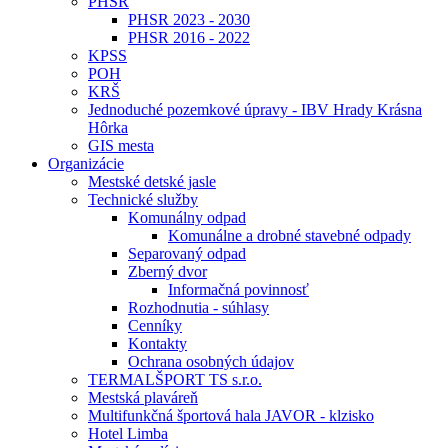
PHSR
PHSR 2023 - 2030
PHSR 2016 - 2022
KPSS
POH
KRŠ
Jednoduché pozemkové úpravy - IBV Hrady Krásna
Hôrka
GIS mesta
Organizácie
Mestské detské jasle
Technické služby
Komunálny odpad
Komunálne a drobné stavebné odpady
Separovaný odpad
Zberný dvor
Informačná povinnosť
Rozhodnutia - súhlasy
Cenníky
Kontakty
Ochrana osobných údajov
TERMALŠPORT TS s.r.o.
Mestská plaváreň
Multifunkčná športová hala JAVOR - klzisko
Hotel Limba