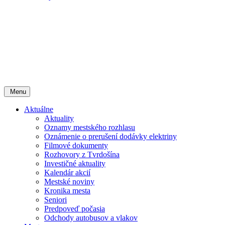
Menu
Aktuálne
Aktuality
Oznamy mestského rozhlasu
Oznámenie o prerušení dodávky elektriny
Filmové dokumenty
Rozhovory z Tvrdošína
Investičné aktuality
Kalendár akcií
Mestské noviny
Kronika mesta
Seniori
Predpoveď počasia
Odchody autobusov a vlakov