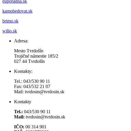
euporadna.sk
kamobedovat.sk
brimo.sk
wilio.sk
Adresa:
Mesto Tvrdošín
Trojičné námestie 185/2
027 44 Tvrdošín
Kontakty:
Tel.: 043/530 90 11
Fax: 043/532 21 07
Mail: tvrdosin@tvrdosin.sk
Kontakty
Tel.:
043/530 90 11
Mail:
tvrdosin@tvrdosin.sk
IČO:
00 314 901