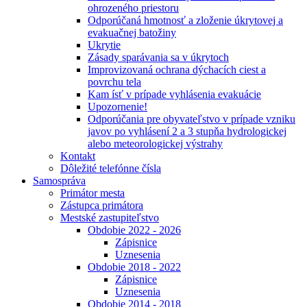
ohrozeného priestoru
Odporúčaná hmotnosť a zloženie úkrytovej a
evakuačnej batožiny
Ukrytie
Zásady sparávania sa v úkrytoch
Improvizovaná ochrana dýchacích ciest a
povrchu tela
Kam ísť v prípade vyhlásenia evakuácie
Upozornenie!
Odporúčania pre obyvateľstvo v prípade vzniku
javov po vyhlásení 2 a 3 stupňa hydrologickej
alebo meteorologickej výstrahy
Kontakt
Dôležité telefónne čísla
Samospráva
Primátor mesta
Zástupca primátora
Mestské zastupiteľstvo
Obdobie 2022 - 2026
Zápisnice
Uznesenia
Obdobie 2018 - 2022
Zápisnice
Uznesenia
Obdobie 2014 - 2018