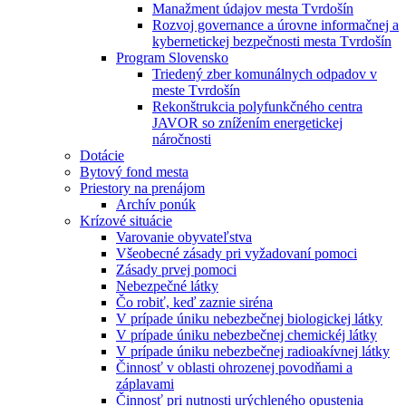
Manažment údajov mesta Tvrdošín
Rozvoj governance a úrovne informačnej a
kybernetickej bezpečnosti mesta Tvrdošín
Program Slovensko
Triedený zber komunálnych odpadov v
meste Tvrdošín
Rekonštrukcia polyfunkčného centra
JAVOR so znížením energetickej
náročnosti
Dotácie
Bytový fond mesta
Priestory na prenájom
Archív ponúk
Krízové situácie
Varovanie obyvateľstva
Všeobecné zásady pri vyžadovaní pomoci
Zásady prvej pomoci
Nebezpečné látky
Čo robiť, keď zaznie siréna
V prípade úniku nebezbečnej biologickej látky
V prípade úniku nebezbečnej chemickéj látky
V prípade úniku nebezbečnej radioakívnej látky
Činnosť v oblasti ohrozenej povodňami a
záplavami
Činnosť pri nutnosti urýchleného opustenia