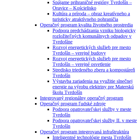
Spájame prihraničné regióny Tvrdošín –
Oravice – Kościelisko
Kultúra a príroda – obraz kreatívneho a
turisticky atraktívneho pohraničia
Operačný program kvalita životného prostredia
Podpora predchádzania vzniku biologicky
rozložiteľných komunálnych odpadov v
Tvrdošíne
Rozvoj energetických služieb pre mesto
Tvrdošín – verejné budovy
Rozvoj energetických služieb pre mesto
Tvrdošín – verejné osvetlenie
Stredisko triedeného zberu a kompostáreň
Tvrdošín
Výstavba zariadenia na využitie slnečnej
energie na výrobu elektriny pre Materskú
školu Tvrdošín
Integrovaný regionálny operačný program
Operačný program ľudské zdroje
Podpora opatrovateľskej služby v meste
Tvrdošín
Podpora opatrovateľskej služby II. v meste
Tvrdošín
Operačný program integrovaná infraštruktúra
Inteligentné technológie mesta Tvrdošín