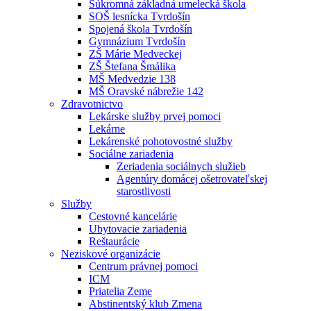
Súkromná základná umelecká škola
SOŠ lesnícka Tvrdošín
Spojená škola Tvrdošín
Gymnázium Tvrdošín
ZŠ Márie Medveckej
ZŠ Štefana Šmálika
MŠ Medvedzie 138
MŠ Oravské nábrežie 142
Zdravotnictvo
Lekárske služby prvej pomoci
Lekárne
Lekárenské pohotovostné služby
Sociálne zariadenia
Zeriadenia sociálnych služieb
Agentúry domácej ošetrovateľskej
starostlivosti
Služby
Cestovné kancelárie
Ubytovacie zariadenia
Reštaurácie
Neziskové organizácie
Centrum právnej pomoci
ICM
Priatelia Zeme
Abstinentský klub Zmena