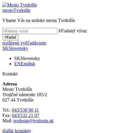
mesto
Tvrdošín
Vítame Vás na stránke mesta Tvrdošín
Hľadaný výraz
Hľadať
rozšírené vyhľadávanie
SK
Slovensky
SK
Slovensky
EN
English
Kontakt
Adresa
Mesto Tvrdošín
Trojičné námestie 185/2
027 44 Tvrdošín
Tel.:
043/530 90 11
Fax:
043/532 21 07
Mail:
tvrdosin@tvrdosin.sk
ďalšie kontakty