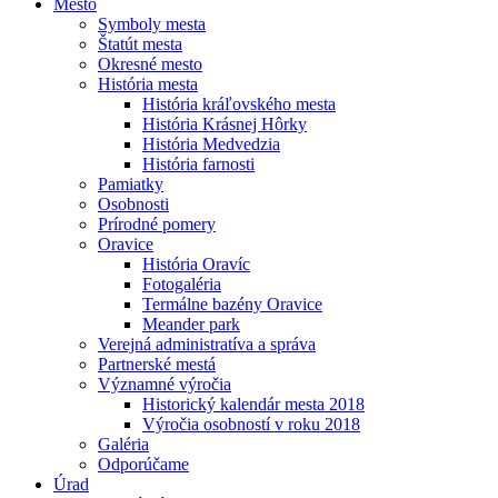
Mesto
Symboly mesta
Štatút mesta
Okresné mesto
História mesta
História kráľovského mesta
História Krásnej Hôrky
História Medvedzia
História farnosti
Pamiatky
Osobnosti
Prírodné pomery
Oravice
História Oravíc
Fotogaléria
Termálne bazény Oravice
Meander park
Verejná administratíva a správa
Partnerské mestá
Významné výročia
Historický kalendár mesta 2018
Výročia osobností v roku 2018
Galéria
Odporúčame
Úrad