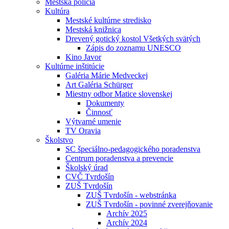
Mestská polícia
Kultúra
Mestské kultúrne stredisko
Mestská knižnica
Drevený gotický kostol Všetkých svätých
Zápis do zoznamu UNESCO
Kino Javor
Kultúrne inštitúcie
Galéria Márie Medveckej
Art Galéria Schürger
Miestny odbor Matice slovenskej
Dokumenty
Činnosť
Výtvarné umenie
TV Oravia
Školstvo
SC špeciálno-pedagogického poradenstva
Centrum poradenstva a prevencie
Školský úrad
CVČ Tvrdošín
ZUŠ Tvrdošín
ZUŠ Tvrdošín - webstránka
ZUŠ Tvrdošín - povinné zverejňovanie
Archív 2025
Archív 2024