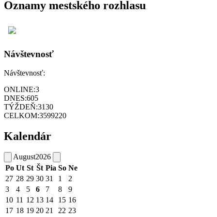
Oznamy mestského rozhlasu
Návštevnosť
Návštevnosť:
ONLINE:
3
DNES:
605
TÝŽDEŇ:
3130
CELKOM:
3599220
Kalendár
August
2026
Po
Ut
St
Št
Pia
So
Ne
27
28
29
30
31
1
2
3
4
5
6
7
8
9
10
11
12
13
14
15
16
17
18
19
20
21
22
23