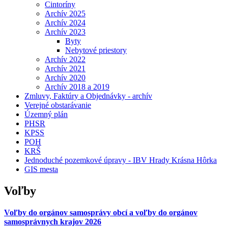
Cintoríny
Archív 2025
Archív 2024
Archív 2023
Byty
Nebytové priestory
Archív 2022
Archív 2021
Archív 2020
Archív 2018 a 2019
Zmluvy, Faktúry a Objednávky - archív
Verejné obstarávanie
Územný plán
PHSR
KPSS
POH
KRŠ
Jednoduché pozemkové úpravy - IBV Hrady Krásna Hôrka
GIS mesta
Voľby
Voľby do orgánov samosprávy obcí a voľby do orgánov
samosprávnych krajov 2026