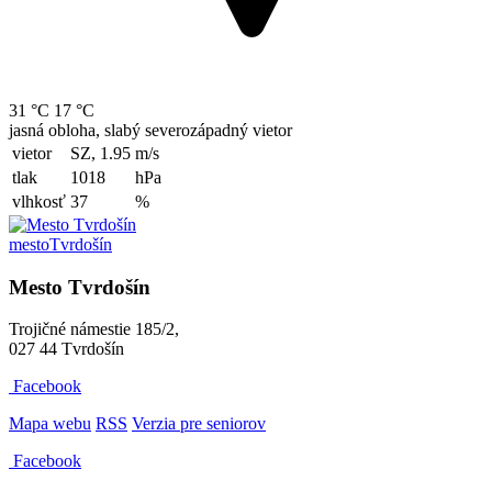
31 °C
17 °C
jasná obloha, slabý severozápadný vietor
vietor
SZ, 1.95
m/s
tlak
1018
hPa
vlhkosť
37
%
mesto
Tvrdošín
Mesto Tvrdošín
Trojičné námestie 185/2,
027 44 Tvrdošín
Facebook
Mapa webu
RSS
Verzia pre seniorov
Facebook