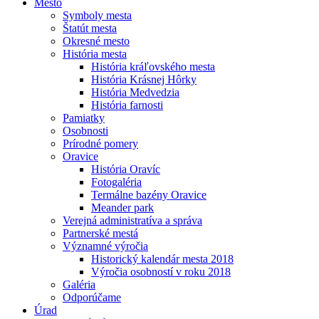
Mesto
Symboly mesta
Štatút mesta
Okresné mesto
História mesta
História kráľovského mesta
História Krásnej Hôrky
História Medvedzia
História farnosti
Pamiatky
Osobnosti
Prírodné pomery
Oravice
História Oravíc
Fotogaléria
Termálne bazény Oravice
Meander park
Verejná administratíva a správa
Partnerské mestá
Významné výročia
Historický kalendár mesta 2018
Výročia osobností v roku 2018
Galéria
Odporúčame
Úrad