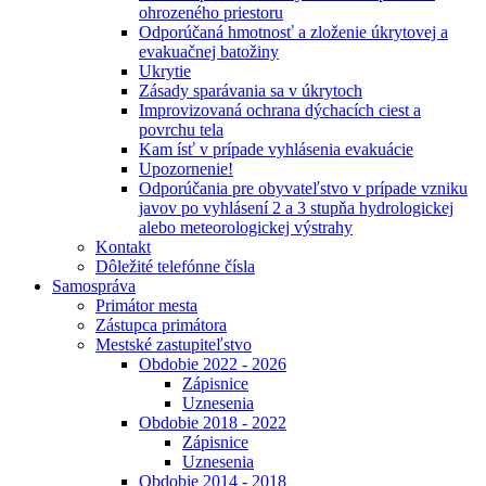
ohrozeného priestoru
Odporúčaná hmotnosť a zloženie úkrytovej a
evakuačnej batožiny
Ukrytie
Zásady sparávania sa v úkrytoch
Improvizovaná ochrana dýchacích ciest a
povrchu tela
Kam ísť v prípade vyhlásenia evakuácie
Upozornenie!
Odporúčania pre obyvateľstvo v prípade vzniku
javov po vyhlásení 2 a 3 stupňa hydrologickej
alebo meteorologickej výstrahy
Kontakt
Dôležité telefónne čísla
Samospráva
Primátor mesta
Zástupca primátora
Mestské zastupiteľstvo
Obdobie 2022 - 2026
Zápisnice
Uznesenia
Obdobie 2018 - 2022
Zápisnice
Uznesenia
Obdobie 2014 - 2018