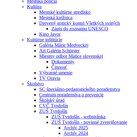
Mestská polícia
Kultúra
Mestské kultúrne stredisko
Mestská knižnica
Drevený gotický kostol Všetkých svätých
Zápis do zoznamu UNESCO
Kino Javor
Kultúrne inštitúcie
Galéria Márie Medveckej
Art Galéria Schürger
Miestny odbor Matice slovenskej
Dokumenty
Činnosť
Výtvarné umenie
TV Oravia
Školstvo
SC špeciálno-pedagogického poradenstva
Centrum poradenstva a prevencie
Školský úrad
CVČ Tvrdošín
ZUŠ Tvrdošín
ZUŠ Tvrdošín - webstránka
ZUŠ Tvrdošín - povinné zverejňovanie
Archív 2025
Archív 2024