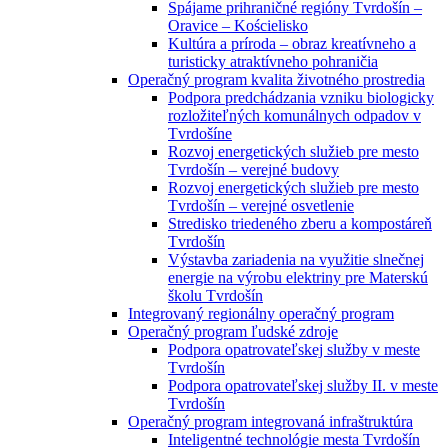
Spájame prihraničné regióny Tvrdošín –
Oravice – Kościelisko
Kultúra a príroda – obraz kreatívneho a
turisticky atraktívneho pohraničia
Operačný program kvalita životného prostredia
Podpora predchádzania vzniku biologicky
rozložiteľných komunálnych odpadov v
Tvrdošíne
Rozvoj energetických služieb pre mesto
Tvrdošín – verejné budovy
Rozvoj energetických služieb pre mesto
Tvrdošín – verejné osvetlenie
Stredisko triedeného zberu a kompostáreň
Tvrdošín
Výstavba zariadenia na využitie slnečnej
energie na výrobu elektriny pre Materskú
školu Tvrdošín
Integrovaný regionálny operačný program
Operačný program ľudské zdroje
Podpora opatrovateľskej služby v meste
Tvrdošín
Podpora opatrovateľskej služby II. v meste
Tvrdošín
Operačný program integrovaná infraštruktúra
Inteligentné technológie mesta Tvrdošín