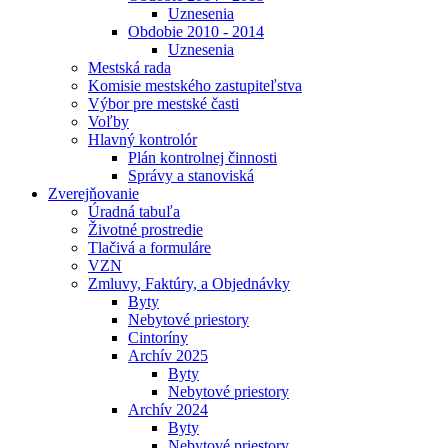
Uznesenia
Obdobie 2010 - 2014
Uznesenia
Mestská rada
Komisie mestského zastupiteľstva
Výbor pre mestské časti
Voľby
Hlavný kontrolór
Plán kontrolnej činnosti
Správy a stanoviská
Zverejňovanie
Úradná tabuľa
Životné prostredie
Tlačivá a formuláre
VZN
Zmluvy, Faktúry, a Objednávky
Byty
Nebytové priestory
Cintoríny
Archív 2025
Byty
Nebytové priestory
Archív 2024
Byty
Nebytové priestory