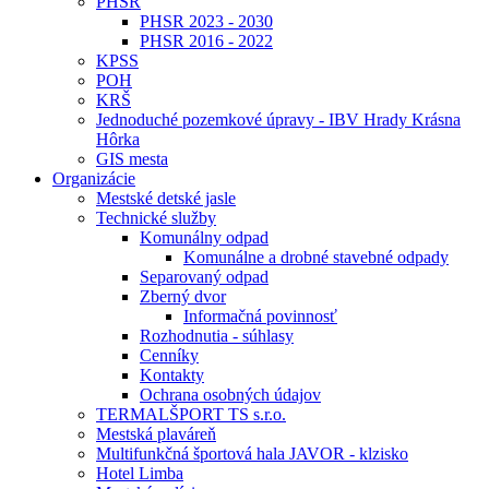
PHSR
PHSR 2023 - 2030
PHSR 2016 - 2022
KPSS
POH
KRŠ
Jednoduché pozemkové úpravy - IBV Hrady Krásna
Hôrka
GIS mesta
Organizácie
Mestské detské jasle
Technické služby
Komunálny odpad
Komunálne a drobné stavebné odpady
Separovaný odpad
Zberný dvor
Informačná povinnosť
Rozhodnutia - súhlasy
Cenníky
Kontakty
Ochrana osobných údajov
TERMALŠPORT TS s.r.o.
Mestská plaváreň
Multifunkčná športová hala JAVOR - klzisko
Hotel Limba