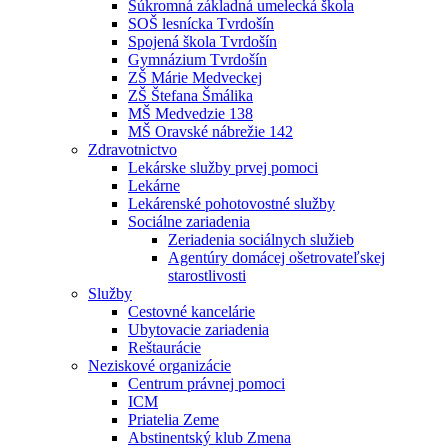
Súkromná základná umelecká škola
SOŠ lesnícka Tvrdošín
Spojená škola Tvrdošín
Gymnázium Tvrdošín
ZŠ Márie Medveckej
ZŠ Štefana Šmálika
MŠ Medvedzie 138
MŠ Oravské nábrežie 142
Zdravotnictvo
Lekárske služby prvej pomoci
Lekárne
Lekárenské pohotovostné služby
Sociálne zariadenia
Zeriadenia sociálnych služieb
Agentúry domácej ošetrovateľskej
starostlivosti
Služby
Cestovné kancelárie
Ubytovacie zariadenia
Reštaurácie
Neziskové organizácie
Centrum právnej pomoci
ICM
Priatelia Zeme
Abstinentský klub Zmena