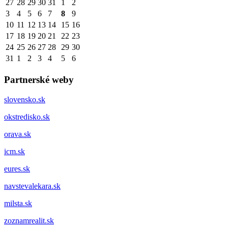
27
28
29
30
31
1
2
3
4
5
6
7
8
9
10
11
12
13
14
15
16
17
18
19
20
21
22
23
24
25
26
27
28
29
30
31
1
2
3
4
5
6
Partnerské weby
slovensko.sk
okstredisko.sk
orava.sk
icm.sk
eures.sk
navstevalekara.sk
milsta.sk
zoznamrealit.sk