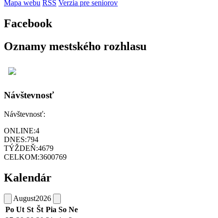
Mapa webu
RSS
Verzia pre seniorov
Facebook
Oznamy mestského rozhlasu
Návštevnosť
Návštevnosť:
ONLINE:
4
DNES:
794
TÝŽDEŇ:
4679
CELKOM:
3600769
Kalendár
August
2026
Po
Ut
St
Št
Pia
So
Ne