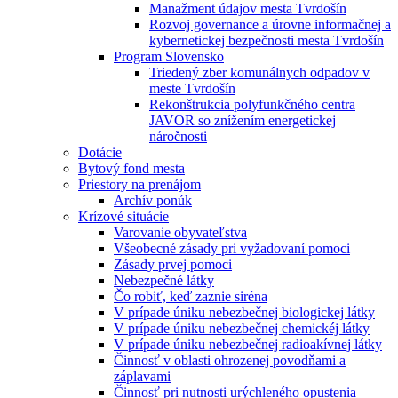
Manažment údajov mesta Tvrdošín
Rozvoj governance a úrovne informačnej a
kybernetickej bezpečnosti mesta Tvrdošín
Program Slovensko
Triedený zber komunálnych odpadov v
meste Tvrdošín
Rekonštrukcia polyfunkčného centra
JAVOR so znížením energetickej
náročnosti
Dotácie
Bytový fond mesta
Priestory na prenájom
Archív ponúk
Krízové situácie
Varovanie obyvateľstva
Všeobecné zásady pri vyžadovaní pomoci
Zásady prvej pomoci
Nebezpečné látky
Čo robiť, keď zaznie siréna
V prípade úniku nebezbečnej biologickej látky
V prípade úniku nebezbečnej chemickéj látky
V prípade úniku nebezbečnej radioakívnej látky
Činnosť v oblasti ohrozenej povodňami a
záplavami
Činnosť pri nutnosti urýchleného opustenia