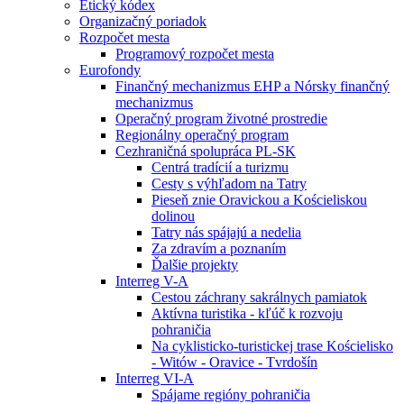
Etický kódex
Organizačný poriadok
Rozpočet mesta
Programový rozpočet mesta
Eurofondy
Finančný mechanizmus EHP a Nórsky finančný
mechanizmus
Operačný program životné prostredie
Regionálny operačný program
Cezhraničná spolupráca PL-SK
Centrá tradícií a turizmu
Cesty s výhľadom na Tatry
Pieseň znie Oravickou a Kościeliskou
dolinou
Tatry nás spájajú a nedelia
Za zdravím a poznaním
Ďalšie projekty
Interreg V-A
Cestou záchrany sakrálnych pamiatok
Aktívna turistika - kľúč k rozvoju
pohraničia
Na cyklisticko-turistickej trase Kościelisko
- Witów - Oravice - Tvrdošín
Interreg VI-A
Spájame regióny pohraničia