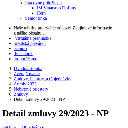
Pracovné príležitosti
JM Vinárstvo Doľany
Hern
Senior linka
Naše návrhy pre rýchle odkazy!
Zaujímavé informácie
z nášho obsahu…
Virtuálna prehliadka
mestská plaváreň
seniori
Facebook
odporúčame
Úvodná stránka
Zverejňovanie
Zmluvy, Faktúry, a Objednávky
Archív 2023
Nebytové priestory
Zmluvy
Detail zmluvy 29/2023 - NP
Detail zmluvy 29/2023 - NP
Faktúry
|
Objednávky