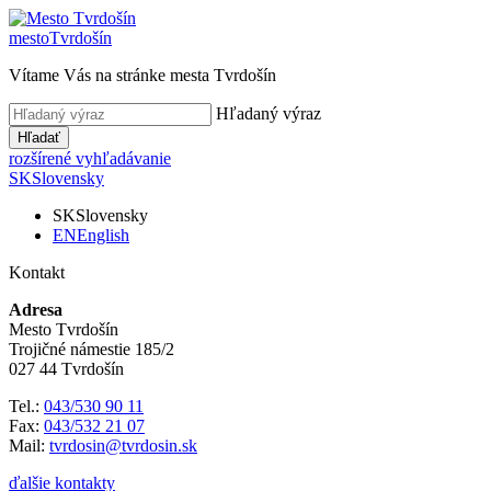
mesto
Tvrdošín
Vítame Vás na stránke mesta Tvrdošín
Hľadaný výraz
Hľadať
rozšírené vyhľadávanie
SK
Slovensky
SK
Slovensky
EN
English
Kontakt
Adresa
Mesto Tvrdošín
Trojičné námestie 185/2
027 44 Tvrdošín
Tel.:
043/530 90 11
Fax:
043/532 21 07
Mail:
tvrdosin@tvrdosin.sk
ďalšie kontakty