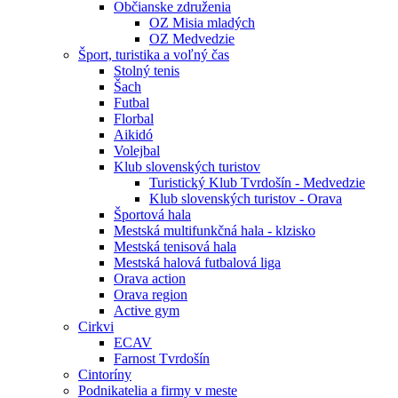
Občianske združenia
OZ Misia mladých
OZ Medvedzie
Šport, turistika a voľný čas
Stolný tenis
Šach
Futbal
Florbal
Aikidó
Volejbal
Klub slovenských turistov
Turistický Klub Tvrdošín - Medvedzie
Klub slovenských turistov - Orava
Športová hala
Mestská multifunkčná hala - klzisko
Mestská tenisová hala
Mestská halová futbalová liga
Orava action
Orava region
Active gym
Cirkvi
ECAV
Farnost Tvrdošín
Cintoríny
Podnikatelia a firmy v meste