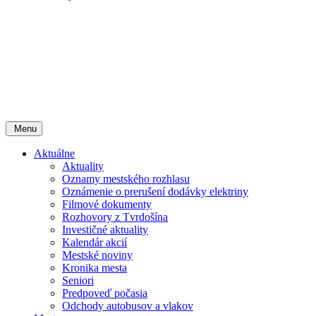
Menu
Aktuálne
Aktuality
Oznamy mestského rozhlasu
Oznámenie o prerušení dodávky elektriny
Filmové dokumenty
Rozhovory z Tvrdošína
Investičné aktuality
Kalendár akcií
Mestské noviny
Kronika mesta
Seniori
Predpoveď počasia
Odchody autobusov a vlakov