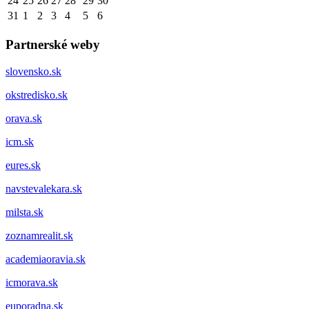
24
25
26
27
28
29
30
31
1
2
3
4
5
6
Partnerské weby
slovensko.sk
okstredisko.sk
orava.sk
icm.sk
eures.sk
navstevalekara.sk
milsta.sk
zoznamrealit.sk
academiaoravia.sk
icmorava.sk
euporadna.sk