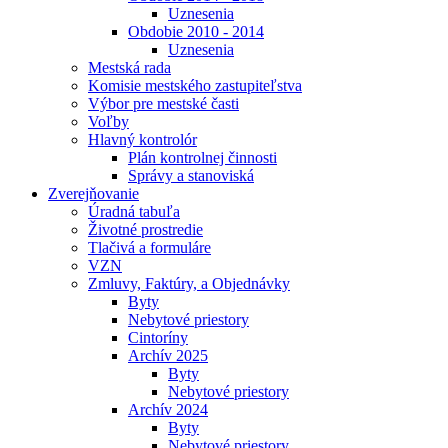
Uznesenia
Obdobie 2010 - 2014
Uznesenia
Mestská rada
Komisie mestského zastupiteľstva
Výbor pre mestské časti
Voľby
Hlavný kontrolór
Plán kontrolnej činnosti
Správy a stanoviská
Zverejňovanie
Úradná tabuľa
Životné prostredie
Tlačivá a formuláre
VZN
Zmluvy, Faktúry, a Objednávky
Byty
Nebytové priestory
Cintoríny
Archív 2025
Byty
Nebytové priestory
Archív 2024
Byty
Nebytové priestory