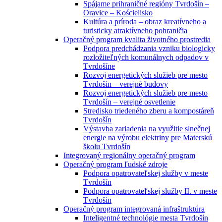
Spájame prihraničné regióny Tvrdošín –
Oravice – Kościelisko
Kultúra a príroda – obraz kreatívneho a
turisticky atraktívneho pohraničia
Operačný program kvalita životného prostredia
Podpora predchádzania vzniku biologicky
rozložiteľných komunálnych odpadov v
Tvrdošíne
Rozvoj energetických služieb pre mesto
Tvrdošín – verejné budovy
Rozvoj energetických služieb pre mesto
Tvrdošín – verejné osvetlenie
Stredisko triedeného zberu a kompostáreň
Tvrdošín
Výstavba zariadenia na využitie slnečnej
energie na výrobu elektriny pre Materskú
školu Tvrdošín
Integrovaný regionálny operačný program
Operačný program ľudské zdroje
Podpora opatrovateľskej služby v meste
Tvrdošín
Podpora opatrovateľskej služby II. v meste
Tvrdošín
Operačný program integrovaná infraštruktúra
Inteligentné technológie mesta Tvrdošín