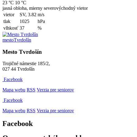
23 °C
10 °C
jasná obloha, mierny severovýchodný vietor
vietor
SV, 3.82
m/s
tlak
1025
hPa
vlhkosť
37
%
mesto
Tvrdošín
Mesto Tvrdošín
Trojičné námestie 185/2,
027 44 Tvrdošín
Facebook
Mapa webu
RSS
Verzia pre seniorov
Facebook
Mapa webu
RSS
Verzia pre seniorov
Facebook