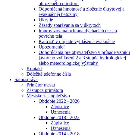
ohrozeného priestoru
Odporúčaná hmotnosť a zloženie úkrytovej a
evakuačnej batožiny
Ukrytie
Zásady sparávania sa v úkrytoch
Improvizovaná ochrana dýchacích ciest a
povrchu tela
Kam ísť v prípade vyhlásenia evakuácie
Upozornenie!
Odporúčania pre obyvateľstvo v prípade vzniku
javov po vyhlásení 2 a 3 stupňa hydrologickej
alebo meteorologickej výstrahy
Kontakt
Dôležité telefónne čísla
Samospráva
Primátor mesta
Zástupca primátora
Mestské zastupiteľstvo
Obdobie 2022 - 2026
Zápisnice
Uznesenia
Obdobie 2018 - 2022
Zápisnice
Uznesenia
Obdobie 2014 - 2018