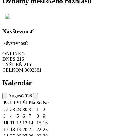
Oznamy mestského rozhlasu
Návštevnosť
Návštevnosť:
ONLINE:
5
DNES:
216
TÝŽDEŇ:
216
CELKOM:
3602381
Kalendár
August
2026
Po
Ut
St
Št
Pia
So
Ne
27
28
29
30
31
1
2
3
4
5
6
7
8
9
10
11
12
13
14
15
16
17
18
19
20
21
22
23