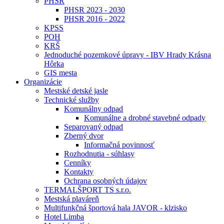
PHSR
PHSR 2023 - 2030
PHSR 2016 - 2022
KPSS
POH
KRŠ
Jednoduché pozemkové úpravy - IBV Hrady Krásna
Hôrka
GIS mesta
Organizácie
Mestské detské jasle
Technické služby
Komunálny odpad
Komunálne a drobné stavebné odpady
Separovaný odpad
Zberný dvor
Informačná povinnosť
Rozhodnutia - súhlasy
Cenníky
Kontakty
Ochrana osobných údajov
TERMALŠPORT TS s.r.o.
Mestská plaváreň
Multifunkčná športová hala JAVOR - klzisko
Hotel Limba