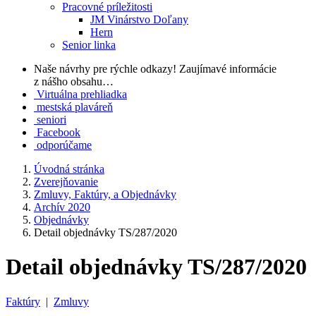
Pracovné príležitosti
JM Vinárstvo Doľany
Hern
Senior linka
Naše návrhy pre rýchle odkazy!
Zaujímavé informácie
z nášho obsahu…
Virtuálna prehliadka
mestská plaváreň
seniori
Facebook
odporúčame
Úvodná stránka
Zverejňovanie
Zmluvy, Faktúry, a Objednávky
Archív 2020
Objednávky
Detail objednávky TS/287/2020
Detail objednávky TS/287/2020
Faktúry
|
Zmluvy