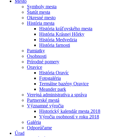
Mesto
Symboly mesta
Štatút mesta
Okresné mesto
História mesta
História kráľovského mesta
História Krásnej Hôrky
História Medvedzia
História farnosti
Pamiatky
Osobnosti
Prírodné pomery
Oravice
História Oravíc
Fotogaléria
Termálne bazény Oravice
Meander park
Verejná administratíva a správa
Partnerské mestá
Významné výročia
Historický kalendár mesta 2018
Výročia osobností v roku 2018
Galéria
Odporúčame
Úrad