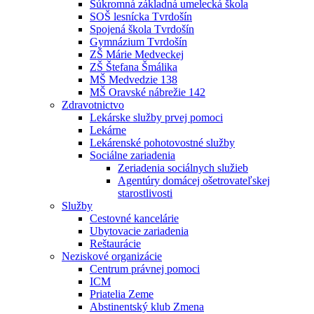
Súkromná základná umelecká škola
SOŠ lesnícka Tvrdošín
Spojená škola Tvrdošín
Gymnázium Tvrdošín
ZŠ Márie Medveckej
ZŠ Štefana Šmálika
MŠ Medvedzie 138
MŠ Oravské nábrežie 142
Zdravotnictvo
Lekárske služby prvej pomoci
Lekárne
Lekárenské pohotovostné služby
Sociálne zariadenia
Zeriadenia sociálnych služieb
Agentúry domácej ošetrovateľskej
starostlivosti
Služby
Cestovné kancelárie
Ubytovacie zariadenia
Reštaurácie
Neziskové organizácie
Centrum právnej pomoci
ICM
Priatelia Zeme
Abstinentský klub Zmena