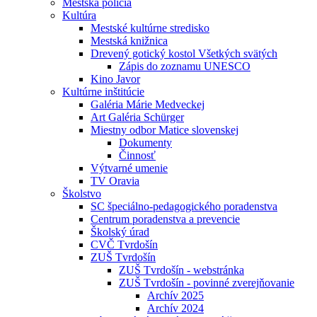
Mestská polícia
Kultúra
Mestské kultúrne stredisko
Mestská knižnica
Drevený gotický kostol Všetkých svätých
Zápis do zoznamu UNESCO
Kino Javor
Kultúrne inštitúcie
Galéria Márie Medveckej
Art Galéria Schürger
Miestny odbor Matice slovenskej
Dokumenty
Činnosť
Výtvarné umenie
TV Oravia
Školstvo
SC špeciálno-pedagogického poradenstva
Centrum poradenstva a prevencie
Školský úrad
CVČ Tvrdošín
ZUŠ Tvrdošín
ZUŠ Tvrdošín - webstránka
ZUŠ Tvrdošín - povinné zverejňovanie
Archív 2025
Archív 2024