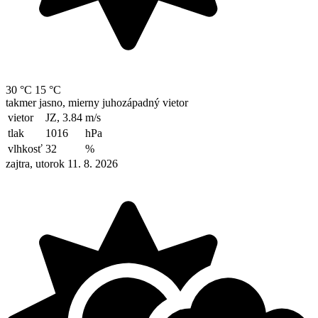
30 °C
15 °C
takmer jasno, mierny juhozápadný vietor
vietor
JZ, 3.84
m/s
tlak
1016
hPa
vlhkosť
32
%
zajtra, utorok 11. 8. 2026