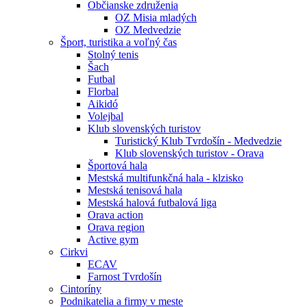
Občianske združenia
OZ Misia mladých
OZ Medvedzie
Šport, turistika a voľný čas
Stolný tenis
Šach
Futbal
Florbal
Aikidó
Volejbal
Klub slovenských turistov
Turistický Klub Tvrdošín - Medvedzie
Klub slovenských turistov - Orava
Športová hala
Mestská multifunkčná hala - klzisko
Mestská tenisová hala
Mestská halová futbalová liga
Orava action
Orava region
Active gym
Cirkvi
ECAV
Farnost Tvrdošín
Cintoríny
Podnikatelia a firmy v meste