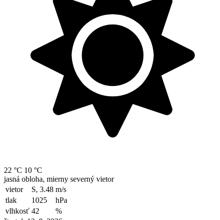
22 °C
10 °C
jasná obloha, mierny severný vietor
vietor
S, 3.48
m/s
tlak
1025
hPa
vlhkosť
42
%