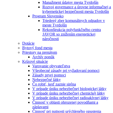
Manažment údajov mesta Tvrdošín
Rozvoj governance a úrovne informačnej a
kybernetickej bezpečnosti mesta Tvrdošín
Program Slovensko
Triedený zber komunálnych odpadov v
meste Tvrdošín
Rekonštrukcia polyfunkčného centra
JAVOR so znížením energetickej
náročnosti
Dotácie
Bytový fond mesta
Priestory na prenájom
Archív ponúk
Krízové situácie
Varovanie obyvateľstva
Všeobecné zásady pri vyžadovaní pomoci
Zásady prvej pomoci
Nebezpečné látky
Čo robiť, keď zaznie siréna
V prípade úniku nebezbečnej biologickej látky
V prípade úniku nebezbečnej chemickéj látky
V prípade úniku nebezbečnej radioakívnej látky
Činnosť v oblasti ohrozenej povodňami a
záplavami
Činnosť pri nutnosti urýchleného opustenia