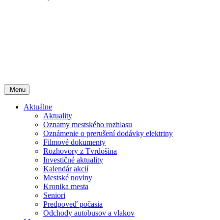
Menu
Aktuálne
Aktuality
Oznamy mestského rozhlasu
Oznámenie o prerušení dodávky elektriny
Filmové dokumenty
Rozhovory z Tvrdošína
Investičné aktuality
Kalendár akcií
Mestské noviny
Kronika mesta
Seniori
Predpoveď počasia
Odchody autobusov a vlakov