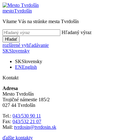
mesto
Tvrdošín
Vítame Vás na stránke mesta Tvrdošín
Hľadaný výraz
Hľadať
rozšírené vyhľadávanie
SK
Slovensky
SK
Slovensky
EN
English
Kontakt
Adresa
Mesto Tvrdošín
Trojičné námestie 185/2
027 44 Tvrdošín
Tel.:
043/530 90 11
Fax:
043/532 21 07
Mail:
tvrdosin@tvrdosin.sk
ďalšie kontakty