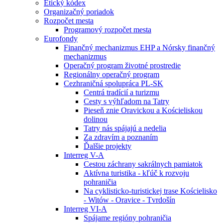
Etický kódex
Organizačný poriadok
Rozpočet mesta
Programový rozpočet mesta
Eurofondy
Finančný mechanizmus EHP a Nórsky finančný
mechanizmus
Operačný program životné prostredie
Regionálny operačný program
Cezhraničná spolupráca PL-SK
Centrá tradícií a turizmu
Cesty s výhľadom na Tatry
Pieseň znie Oravickou a Kościeliskou
dolinou
Tatry nás spájajú a nedelia
Za zdravím a poznaním
Ďalšie projekty
Interreg V-A
Cestou záchrany sakrálnych pamiatok
Aktívna turistika - kľúč k rozvoju
pohraničia
Na cyklisticko-turistickej trase Kościelisko
- Witów - Oravice - Tvrdošín
Interreg VI-A
Spájame regióny pohraničia