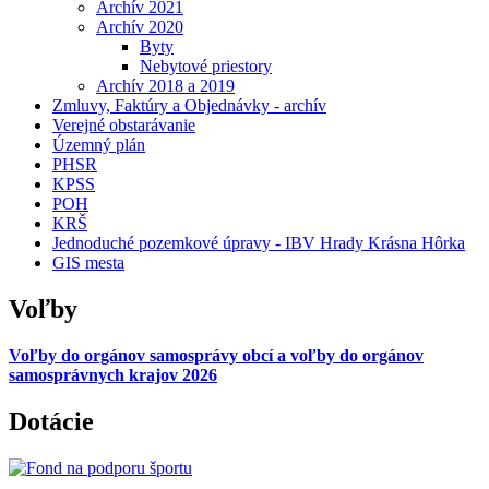
Archív 2021
Archív 2020
Byty
Nebytové priestory
Archív 2018 a 2019
Zmluvy, Faktúry a Objednávky - archív
Verejné obstarávanie
Územný plán
PHSR
KPSS
POH
KRŠ
Jednoduché pozemkové úpravy - IBV Hrady Krásna Hôrka
GIS mesta
Voľby
Voľby do orgánov samosprávy obcí a voľby do orgánov
samosprávnych krajov 2026
Dotácie