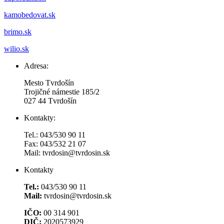
kamobedovat.sk
brimo.sk
wilio.sk
Adresa:
Mesto Tvrdošín
Trojičné námestie 185/2
027 44 Tvrdošín
Kontakty:
Tel.: 043/530 90 11
Fax: 043/532 21 07
Mail: tvrdosin@tvrdosin.sk
Kontakty
Tel.:
043/530 90 11
Mail:
tvrdosin@tvrdosin.sk
IČO:
00 314 901
DIČ:
2020573929