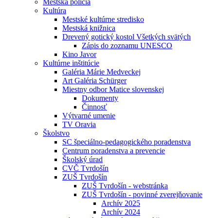
Mestská polícia
Kultúra
Mestské kultúrne stredisko
Mestská knižnica
Drevený gotický kostol Všetkých svätých
Zápis do zoznamu UNESCO
Kino Javor
Kultúrne inštitúcie
Galéria Márie Medveckej
Art Galéria Schürger
Miestny odbor Matice slovenskej
Dokumenty
Činnosť
Výtvarné umenie
TV Oravia
Školstvo
SC špeciálno-pedagogického poradenstva
Centrum poradenstva a prevencie
Školský úrad
CVČ Tvrdošín
ZUŠ Tvrdošín
ZUŠ Tvrdošín - webstránka
ZUŠ Tvrdošín - povinné zverejňovanie
Archív 2025
Archív 2024