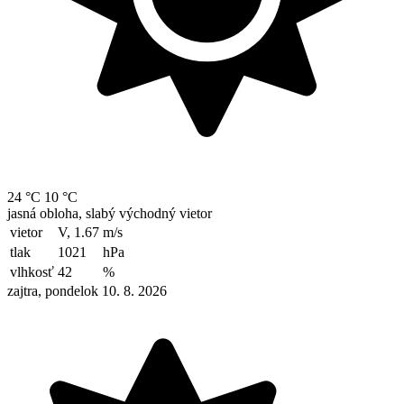
24 °C
10 °C
jasná obloha, slabý východný vietor
vietor
V, 1.67
m/s
tlak
1021
hPa
vlhkosť
42
%
zajtra, pondelok 10. 8. 2026