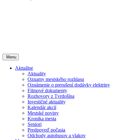
Menu
Aktuálne
Aktuality
Oznamy mestského rozhlasu
Oznámenie o prerušení dodávky elektriny
Filmové dokumenty
Rozhovory z Tvrdošína
Investičné aktuality
Kalendár akcií
Mestské noviny
Kronika mesta
Seniori
Predpoveď počasia
Odchody autobusov a vlakov