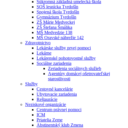
Súkromná základná umelecká škola
SOŠ lesnícka Tvrdošín
Spojená škola Tvrdošín
Gymnázium Tvrdošín
ZŠ Márie Medveckej
ZŠ Štefana Šmálika
MŠ Medvedzie 138
MŠ Oravské nábrežie 142
Zdravotnictvo
Lekárske služby prvej pomoci
Lekárne
Lekárenské pohotovostné služby
Sociálne zariadenia
Zeriadenia sociálnych služieb
Agentúry domácej ošetrovateľskej
starostlivosti
Služby
Cestovné kancelárie
Ubytovacie zariadenia
Reštaurácie
Neziskové organizácie
Centrum právnej pomoci
ICM
Priatelia Zeme
Abstinentský klub Zmena