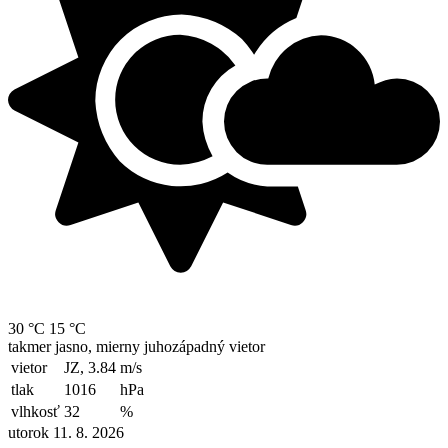
30 °C
15 °C
takmer jasno, mierny juhozápadný vietor
vietor
JZ, 3.84
m/s
tlak
1016
hPa
vlhkosť
32
%
utorok 11. 8. 2026