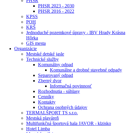
PHSR
PHSR 2023 - 2030
PHSR 2016 - 2022
KPSS
POH
KRŠ
Jednoduché pozemkové úpravy - IBV Hrady Krásna
Hôrka
GIS mesta
Organizácie
Mestské detské jasle
Technické služby
Komunálny odpad
Komunálne a drobné stavebné odpady
Separovaný odpad
Zberný dvor
Informačná povinnosť
Rozhodnutia - súhlasy
Cenníky
Kontakty
Ochrana osobných údajov
TERMALŠPORT TS s.r.o.
Mestská plaváreň
Multifunkčná športová hala JAVOR - klzisko
Hotel Limba