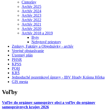
Cintoríny
Archív 2025
Archív 2024
Archív 2023
Archív 2022
Archív 2021
Archív 2020
Archív 2018 a 2019
Byty
Nebytové priestory
Zmluvy, Faktúry a Objednávky - archív
Verejné obstarávanie
Územný plán
PHSR
KPSS
POH
KRŠ
Jednoduché pozemkové úpravy - IBV Hrady Krásna Hôrka
GIS mesta
Voľby
Voľby do orgánov samosprávy obcí a voľby do orgánov
samosprávnych krajov 2026