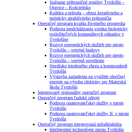
Spájame prihraničné regióny Tvrdošín –
Oravice – Kościelisko
Kultúra a príroda – obraz kreatívneho a
turisticky atraktívneho pohraničia
Operačný program kvalita životného prostredia
Podpora predchádzania vzniku biologicky
rozložiteľných komunálnych odpadov v
Tvrdošíne
Rozvoj energetických služieb pre mesto
Tvrdošín – verejné budovy
Rozvoj energetických služieb pre mesto
Tvrdošín – verejné osvetlenie
Stredisko triedeného zberu a kompostáreň
Tvrdošín
Výstavba zariadenia na využitie slnečnej
energie na výrobu elektriny pre Materskú
školu Tvrdošín
Integrovaný regionálny operačný program
Operačný program ľudské zdroje
Podpora opatrovateľskej služby v meste
Tvrdošín
Podpora opatrovateľskej služby II. v meste
Tvrdošín
Operačný program integrovaná infraštruktúra
Inteligentné technológie mesta Tvrdošín