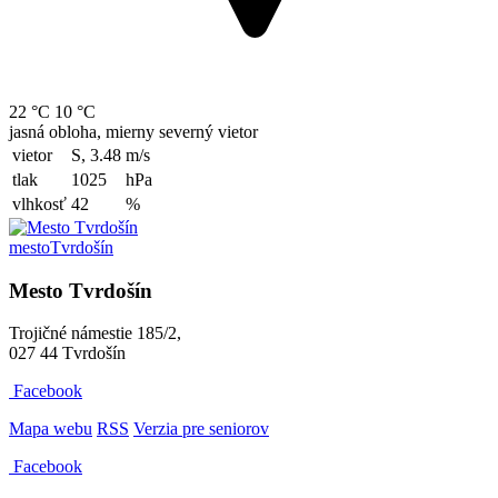
22 °C
10 °C
jasná obloha, mierny severný vietor
vietor
S, 3.48
m/s
tlak
1025
hPa
vlhkosť
42
%
mesto
Tvrdošín
Mesto Tvrdošín
Trojičné námestie 185/2,
027 44 Tvrdošín
Facebook
Mapa webu
RSS
Verzia pre seniorov
Facebook