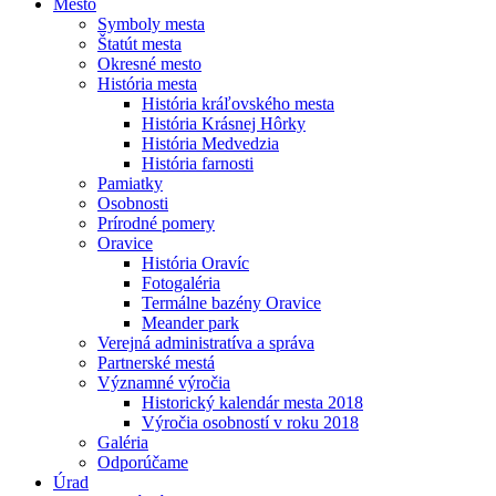
Mesto
Symboly mesta
Štatút mesta
Okresné mesto
História mesta
História kráľovského mesta
História Krásnej Hôrky
História Medvedzia
História farnosti
Pamiatky
Osobnosti
Prírodné pomery
Oravice
História Oravíc
Fotogaléria
Termálne bazény Oravice
Meander park
Verejná administratíva a správa
Partnerské mestá
Významné výročia
Historický kalendár mesta 2018
Výročia osobností v roku 2018
Galéria
Odporúčame
Úrad