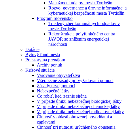
Manažment údajov mesta Tvrdošín
Rozvoj governance a úrovne informačnej a
kybernetickej bezpečnosti mesta Tvrdošín
Program Slovensko
Triedený zber komunálnych odpadov v
meste Tvrdošín
Rekonštrukcia polyfunkčného centra
JAVOR so znížením energetickej
náročnosti
Dotácie
Bytový fond mesta
Priestory na prenájom
Archív ponúk
Krízové situácie
Varovanie obyvateľstva
Všeobecné zásady pri vyžadovaní pomoci
Zásady prvej pomoci
Nebezpečné látky
Čo robiť, keď zaznie siréna
V prípade úniku nebezbečnej biologickej látky
V prípade úniku nebezbečnej chemickéj látky
V prípade úniku nebezbečnej radioakívnej látky
Činnosť v oblasti ohrozenej povodňami a
záplavami
Činnosť pri nutnosti urýchleného opustenia