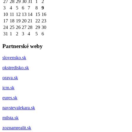
27
28
29
30
31
1
2
3
4
5
6
7
8
9
10
11
12
13
14
15
16
17
18
19
20
21
22
23
24
25
26
27
28
29
30
31
1
2
3
4
5
6
Partnerské weby
slovensko.sk
okstredisko.sk
orava.sk
icm.sk
eures.sk
navstevalekara.sk
milsta.sk
zoznamrealit.sk