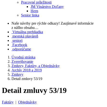
Pracovné príležitosti
JM Vinárstvo Doľany
Hern
Senior linka
Naše návrhy pre rýchle odkazy!
Zaujímavé informácie
z nášho obsahu…
Virtuálna prehliadka
mestská plaváreň
seniori
Facebook
odporúčame
Úvodná stránka
Zverejňovanie
Zmluvy, Faktúry, a Objednávky
Archív 2018 a 2019
Zmluvy
Detail zmluvy 53/19
Detail zmluvy 53/19
Faktúry
|
Objednávky