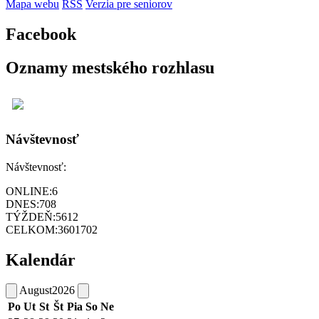
Mapa webu
RSS
Verzia pre seniorov
Facebook
Oznamy mestského rozhlasu
Návštevnosť
Návštevnosť:
ONLINE:
6
DNES:
708
TÝŽDEŇ:
5612
CELKOM:
3601702
Kalendár
August
2026
Po
Ut
St
Št
Pia
So
Ne