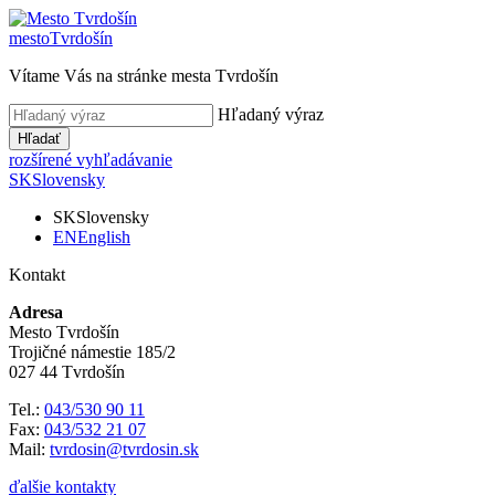
mesto
Tvrdošín
Vítame Vás na stránke mesta Tvrdošín
Hľadaný výraz
Hľadať
rozšírené vyhľadávanie
SK
Slovensky
SK
Slovensky
EN
English
Kontakt
Adresa
Mesto Tvrdošín
Trojičné námestie 185/2
027 44 Tvrdošín
Tel.:
043/530 90 11
Fax:
043/532 21 07
Mail:
tvrdosin@tvrdosin.sk
ďalšie kontakty