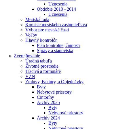
Uznesenia
Obdobie 2010 - 2014
Uznesenia
Mestská rada
Komisie mestského zastupiteľstva
Výbor pre mestské časti
Voľby
Hlavný kontrolór
Plán kontrolnej činnosti
Správy a stanoviská
Zverejňovanie
Úradná tabuľa
Životné prostredie
Tlačivá a formuláre
VZN
Zmluvy, Faktúry, a Objednávky
Byty
Nebytové priestory
Cintoríny
Archív 2025
Byty
Nebytové priestory
Archív 2024
Byty
Nebytové priestory