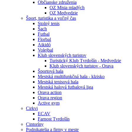
Občianske združenia
OZ Misia mladých
OZ Medvedzie
Šport, turistika a voľný čas
Stolný tenis
Šach
Futbal
Florbal
Aikidó
Volejbal
Klub slovenských turistov
Turistický Klub Tvrdošín - Medvedzie
Klub slovenských turistov - Orava
Športová hala
Mestská multifunkčná hala - klzisko
Mestská tenisová hala
Mestská halová futbalová liga
Orava action
Orava region
Active gym
Cirkvi
ECAV
Farnost Tvrdošín
Cintoríny
Podnikatelia a firmy v meste