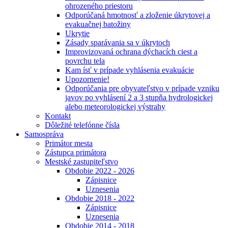
ohrozeného priestoru
Odporúčaná hmotnosť a zloženie úkrytovej a
evakuačnej batožiny
Ukrytie
Zásady sparávania sa v úkrytoch
Improvizovaná ochrana dýchacích ciest a
povrchu tela
Kam ísť v prípade vyhlásenia evakuácie
Upozornenie!
Odporúčania pre obyvateľstvo v prípade vzniku
javov po vyhlásení 2 a 3 stupňa hydrologickej
alebo meteorologickej výstrahy
Kontakt
Dôležité telefónne čísla
Samospráva
Primátor mesta
Zástupca primátora
Mestské zastupiteľstvo
Obdobie 2022 - 2026
Zápisnice
Uznesenia
Obdobie 2018 - 2022
Zápisnice
Uznesenia
Obdobie 2014 - 2018