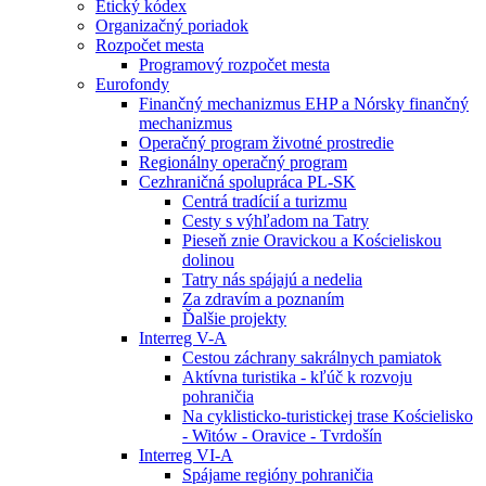
Etický kódex
Organizačný poriadok
Rozpočet mesta
Programový rozpočet mesta
Eurofondy
Finančný mechanizmus EHP a Nórsky finančný
mechanizmus
Operačný program životné prostredie
Regionálny operačný program
Cezhraničná spolupráca PL-SK
Centrá tradícií a turizmu
Cesty s výhľadom na Tatry
Pieseň znie Oravickou a Kościeliskou
dolinou
Tatry nás spájajú a nedelia
Za zdravím a poznaním
Ďalšie projekty
Interreg V-A
Cestou záchrany sakrálnych pamiatok
Aktívna turistika - kľúč k rozvoju
pohraničia
Na cyklisticko-turistickej trase Kościelisko
- Witów - Oravice - Tvrdošín
Interreg VI-A
Spájame regióny pohraničia