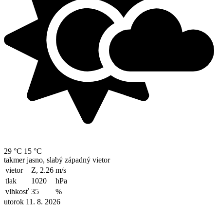
29 °C
15 °C
takmer jasno, slabý západný vietor
vietor
Z, 2.26
m/s
tlak
1020
hPa
vlhkosť
35
%
utorok 11. 8. 2026