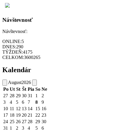
Návštevnosť
Návštevnosť:
ONLINE:
5
DNES:
290
TÝŽDEŇ:
4175
CELKOM:
3600265
Kalendár
August
2026
Po
Ut
St
Št
Pia
So
Ne
27
28
29
30
31
1
2
3
4
5
6
7
8
9
10
11
12
13
14
15
16
17
18
19
20
21
22
23
24
25
26
27
28
29
30
31
1
2
3
4
5
6