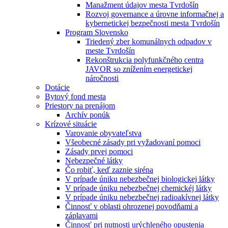
Manažment údajov mesta Tvrdošín
Rozvoj governance a úrovne informačnej a
kybernetickej bezpečnosti mesta Tvrdošín
Program Slovensko
Triedený zber komunálnych odpadov v
meste Tvrdošín
Rekonštrukcia polyfunkčného centra
JAVOR so znížením energetickej
náročnosti
Dotácie
Bytový fond mesta
Priestory na prenájom
Archív ponúk
Krízové situácie
Varovanie obyvateľstva
Všeobecné zásady pri vyžadovaní pomoci
Zásady prvej pomoci
Nebezpečné látky
Čo robiť, keď zaznie siréna
V prípade úniku nebezbečnej biologickej látky
V prípade úniku nebezbečnej chemickéj látky
V prípade úniku nebezbečnej radioakívnej látky
Činnosť v oblasti ohrozenej povodňami a
záplavami
Činnosť pri nutnosti urýchleného opustenia