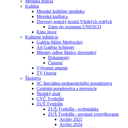
Mestská polícia
Kultúra
Mestské kultúrne stredisko
Mestská knižnica
Drevený gotický kostol Všetkých svätých
Zápis do zoznamu UNESCO
Kino Javor
Kultúrne inštitúcie
Galéria Márie Medveckej
Art Galéria Schürger
Miestny odbor Matice slovenskej
Dokumenty
Činnosť
Výtvarné umenie
TV Oravia
Školstvo
SC špeciálno-pedagogického poradenstva
Centrum poradenstva a prevencie
Školský úrad
CVČ Tvrdošín
ZUŠ Tvrdošín
ZUŠ Tvrdošín - webstránka
ZUŠ Tvrdošín - povinné zverejňovanie
Archív 2025
Archív 2024