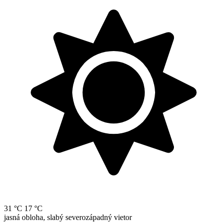
31 °C
17 °C
jasná obloha, slabý severozápadný vietor