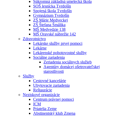
Súkromná základná umelecká škola
SOŠ lesnícka Tvrdošín
Spojená škola Tvrdošín
Gymnázium Tvrdošín
ZŠ Márie Medveckej
ZŠ Štefana Šmálika
MŠ Medvedzie 138
MŠ Oravské nábrežie 142
Zdravotnictvo
Lekárske služby prvej pomoci
Lekárne
Lekárenské pohotovostné služby
Sociálne zariadenia
Zeriadenia sociálnych služieb
Agentúry domácej ošetrovateľskej
starostlivosti
Služby
Cestovné kancelárie
Ubytovacie zariadenia
Reštaurácie
Neziskové organizácie
Centrum právnej pomoci
ICM
Priatelia Zeme
Abstinentský klub Zmena