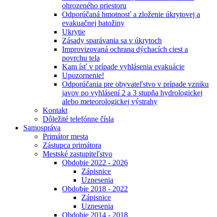
ohrozeného priestoru
Odporúčaná hmotnosť a zloženie úkrytovej a
evakuačnej batožiny
Ukrytie
Zásady sparávania sa v úkrytoch
Improvizovaná ochrana dýchacích ciest a
povrchu tela
Kam ísť v prípade vyhlásenia evakuácie
Upozornenie!
Odporúčania pre obyvateľstvo v prípade vzniku
javov po vyhlásení 2 a 3 stupňa hydrologickej
alebo meteorologickej výstrahy
Kontakt
Dôležité telefónne čísla
Samospráva
Primátor mesta
Zástupca primátora
Mestské zastupiteľstvo
Obdobie 2022 - 2026
Zápisnice
Uznesenia
Obdobie 2018 - 2022
Zápisnice
Uznesenia
Obdobie 2014 - 2018