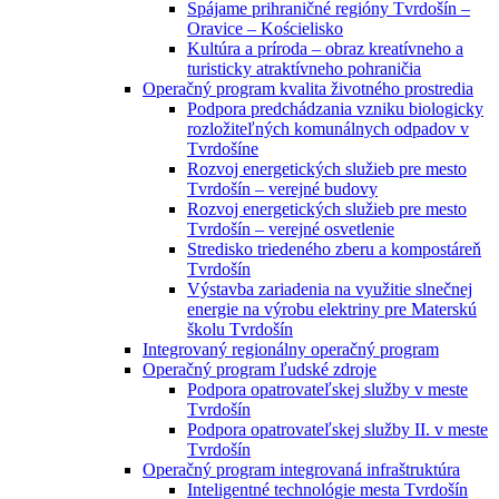
Spájame prihraničné regióny Tvrdošín –
Oravice – Kościelisko
Kultúra a príroda – obraz kreatívneho a
turisticky atraktívneho pohraničia
Operačný program kvalita životného prostredia
Podpora predchádzania vzniku biologicky
rozložiteľných komunálnych odpadov v
Tvrdošíne
Rozvoj energetických služieb pre mesto
Tvrdošín – verejné budovy
Rozvoj energetických služieb pre mesto
Tvrdošín – verejné osvetlenie
Stredisko triedeného zberu a kompostáreň
Tvrdošín
Výstavba zariadenia na využitie slnečnej
energie na výrobu elektriny pre Materskú
školu Tvrdošín
Integrovaný regionálny operačný program
Operačný program ľudské zdroje
Podpora opatrovateľskej služby v meste
Tvrdošín
Podpora opatrovateľskej služby II. v meste
Tvrdošín
Operačný program integrovaná infraštruktúra
Inteligentné technológie mesta Tvrdošín