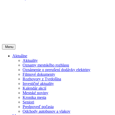
Menu
Aktuálne
Aktuality
Oznamy mestského rozhlasu
Oznámenie o prerušení dodávky elektriny
Filmové dokumenty
Rozhovory z Tvrdošína
Investičné aktuality
Kalendár akcií
Mestské noviny
Kronika mesta
Seniori
Predpoveď počasia
Odchody autobusov a vlakov