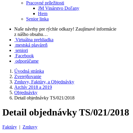
Pracovné príležitosti
JM Vinárstvo Doľany
Hern
Senior linka
Naše návrhy pre rýchle odkazy!
Zaujímavé informácie
z nášho obsahu…
Virtuálna prehliadka
mestská plaváreň
seniori
Facebook
odporúčame
Úvodná stránka
Zverejňovanie
Zmluvy, Faktúry, a Objednávky
Archív 2018 a 2019
Objednávky
Detail objednávky TS/021/2018
Detail objednávky TS/021/2018
Faktúry
|
Zmluvy