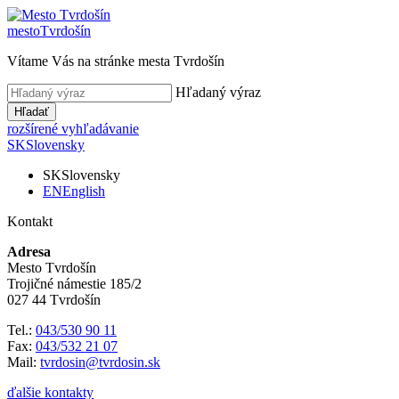
mesto
Tvrdošín
Vítame Vás na stránke mesta Tvrdošín
Hľadaný výraz
Hľadať
rozšírené vyhľadávanie
SK
Slovensky
SK
Slovensky
EN
English
Kontakt
Adresa
Mesto Tvrdošín
Trojičné námestie 185/2
027 44 Tvrdošín
Tel.:
043/530 90 11
Fax:
043/532 21 07
Mail:
tvrdosin@tvrdosin.sk
ďalšie kontakty