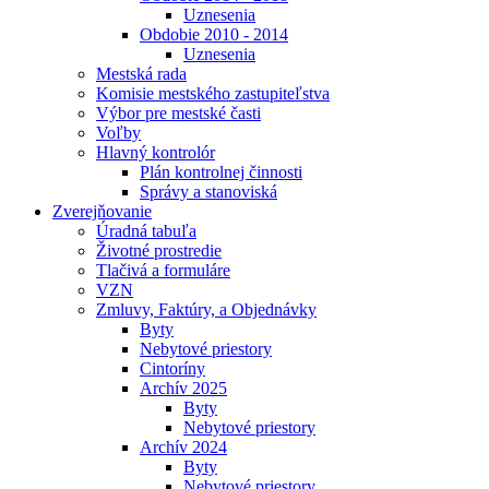
Uznesenia
Obdobie 2010 - 2014
Uznesenia
Mestská rada
Komisie mestského zastupiteľstva
Výbor pre mestské časti
Voľby
Hlavný kontrolór
Plán kontrolnej činnosti
Správy a stanoviská
Zverejňovanie
Úradná tabuľa
Životné prostredie
Tlačivá a formuláre
VZN
Zmluvy, Faktúry, a Objednávky
Byty
Nebytové priestory
Cintoríny
Archív 2025
Byty
Nebytové priestory
Archív 2024
Byty
Nebytové priestory