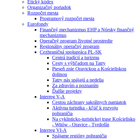
Etický kódex
Organizačný poriadok
Rozpočet mesta
Programový rozpočet mesta
Eurofondy
Finančný mechanizmus EHP a Nórsky finančný
mechanizmus
Operačný program životné prostredie
Regionálny operačný program
Cezhraničná spolupráca PL-SK
Centrá tradícií a turizmu
Cesty s výhľadom na Tatry
Pieseň znie Oravickou a Kościeliskou
dolinou
Tatry nás spájajú a nedelia
Za zdravím a poznaním
Ďalšie projekty
Interreg V-A
Cestou záchrany sakrálnych pamiatok
Aktívna turistika - kľúč k rozvoju
pohraničia
Na cyklisticko-turistickej trase Kościelisko
- Witów - Oravice - Tvrdošín
Interreg VI-A
Spájame regióny pohraničia