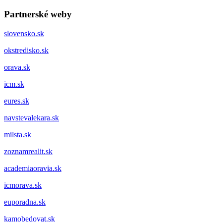
Partnerské weby
slovensko.sk
okstredisko.sk
orava.sk
icm.sk
eures.sk
navstevalekara.sk
milsta.sk
zoznamrealit.sk
academiaoravia.sk
icmorava.sk
euporadna.sk
kamobedovat.sk