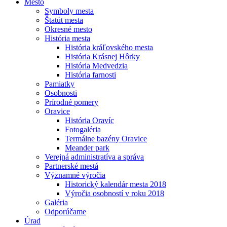
Mesto
Symboly mesta
Štatút mesta
Okresné mesto
História mesta
História kráľovského mesta
História Krásnej Hôrky
História Medvedzia
História farnosti
Pamiatky
Osobnosti
Prírodné pomery
Oravice
História Oravíc
Fotogaléria
Termálne bazény Oravice
Meander park
Verejná administratíva a správa
Partnerské mestá
Významné výročia
Historický kalendár mesta 2018
Výročia osobností v roku 2018
Galéria
Odporúčame
Úrad