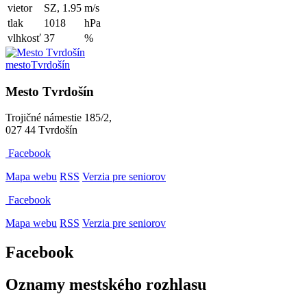
vietor
SZ, 1.95
m/s
tlak
1018
hPa
vlhkosť
37
%
mesto
Tvrdošín
Mesto Tvrdošín
Trojičné námestie 185/2,
027 44 Tvrdošín
Facebook
Mapa webu
RSS
Verzia pre seniorov
Facebook
Mapa webu
RSS
Verzia pre seniorov
Facebook
Oznamy mestského rozhlasu