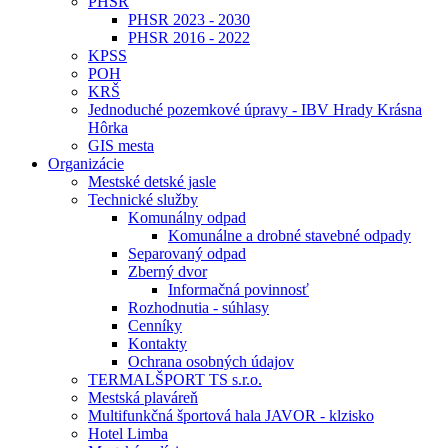
PHSR
PHSR 2023 - 2030
PHSR 2016 - 2022
KPSS
POH
KRŠ
Jednoduché pozemkové úpravy - IBV Hrady Krásna
Hôrka
GIS mesta
Organizácie
Mestské detské jasle
Technické služby
Komunálny odpad
Komunálne a drobné stavebné odpady
Separovaný odpad
Zberný dvor
Informačná povinnosť
Rozhodnutia - súhlasy
Cenníky
Kontakty
Ochrana osobných údajov
TERMALŠPORT TS s.r.o.
Mestská plaváreň
Multifunkčná športová hala JAVOR - klzisko
Hotel Limba