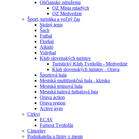
Občianske združenia
OZ Misia mladých
OZ Medvedzie
Šport, turistika a voľný čas
Stolný tenis
Šach
Futbal
Florbal
Aikidó
Volejbal
Klub slovenských turistov
Turistický Klub Tvrdošín - Medvedzie
Klub slovenských turistov - Orava
Športová hala
Mestská multifunkčná hala - klzisko
Mestská tenisová hala
Mestská halová futbalová liga
Orava action
Orava region
Active gym
Cirkvi
ECAV
Farnost Tvrdošín
Cintoríny
Podnikatelia a firmy v meste