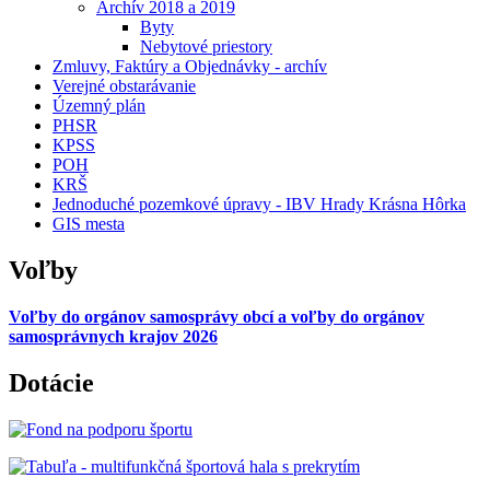
Archív 2018 a 2019
Byty
Nebytové priestory
Zmluvy, Faktúry a Objednávky - archív
Verejné obstarávanie
Územný plán
PHSR
KPSS
POH
KRŠ
Jednoduché pozemkové úpravy - IBV Hrady Krásna Hôrka
GIS mesta
Voľby
Voľby do orgánov samosprávy obcí a voľby do orgánov
samosprávnych krajov 2026
Dotácie