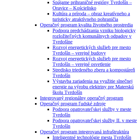
Spájame prihraničné regióny Tvrdošín –
Oravice – Kościelisko
Kultúra a príroda – obraz kreatívneho a
turisticky atraktívneho pohraničia
Operačný program kvalita životného prostredia
Podpora predchádzania vzniku biologicky
rozložiteľných komunálnych odpadov v
Tvrdošíne
Rozvoj energetických služieb pre mesto
Tvrdošín – verejné budovy
Rozvoj energetických služieb pre mesto
Tvrdošín – verejné osvetlenie
Stredisko triedeného zberu a kompostáreň
Tvrdošín
Výstavba zariadenia na využitie slnečnej
energie na výrobu elektriny pre Materskú
školu Tvrdošín
Integrovaný regionálny operačný program
Operačný program ľudské zdroje
Podpora opatrovateľskej služby v meste
Tvrdošín
Podpora opatrovateľskej služby II. v meste
Tvrdošín
Operačný program integrovaná infraštruktúra
Inteligentné technológie mesta Tvrdošín