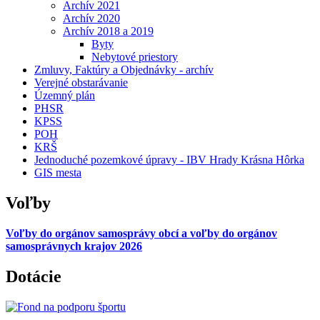
Archív 2021
Archív 2020
Archív 2018 a 2019
Byty
Nebytové priestory
Zmluvy, Faktúry a Objednávky - archív
Verejné obstarávanie
Územný plán
PHSR
KPSS
POH
KRŠ
Jednoduché pozemkové úpravy - IBV Hrady Krásna Hôrka
GIS mesta
Voľby
Voľby do orgánov samosprávy obcí a voľby do orgánov
samosprávnych krajov 2026
Dotácie