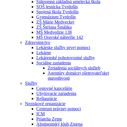
Súkromná základná umelecká škola
SOŠ lesnícka Tvrdošín
Spojená škola Tvrdošín
Gymnázium Tvrdošín
ZŠ Márie Medveckej
ZŠ Štefana Šmálika
MŠ Medvedzie 138
MŠ Oravské nábrežie 142
Zdravotnictvo
Lekárske služby prvej pomoci
Lekárne
Lekárenské pohotovostné služby
Sociálne zariadenia
Zeriadenia sociálnych služieb
Agentúry domácej ošetrovateľskej
starostlivosti
Služby
Cestovné kancelárie
Ubytovacie zariadenia
Reštaurácie
Neziskové organizácie
Centrum právnej pomoci
ICM
Priatelia Zeme
Abstinentský klub Zmena