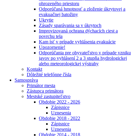
ohrozeného priestoru
Odporúčaná hmotnosť a zloženie úkrytovej a
evakuačnej batožiny
Ukrytie
Zásady sparávania sa v úkrytoch
Improvizovaná ochrana dýchacích ciest a
povrchu tela
Kam ísť v prípade vyhlásenia evakuácie
Upozornenie!
Odporúčania pre obyvateľstvo v prípade vzniku
javov po vyhlásení 2 a 3 stupňa hydrologickej
alebo meteorologickej výstrahy
Kontakt
Dôležité telefónne čísla
Samospráva
Primátor mesta
Zástupca primátora
Mestské zastupiteľstvo
Obdobie 2022 - 2026
Zápisnice
Uznesenia
Obdobie 2018 - 2022
Zápisnice
Uznesenia
Obdobie 2014 - 2018