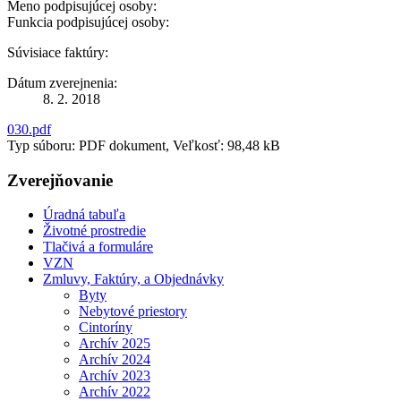
Meno podpisujúcej osoby:
Funkcia podpisujúcej osoby:
Súvisiace faktúry:
Dátum zverejnenia:
8. 2. 2018
030.pdf
Typ súboru: PDF dokument, Veľkosť: 98,48 kB
Zverejňovanie
Úradná tabuľa
Životné prostredie
Tlačivá a formuláre
VZN
Zmluvy, Faktúry, a Objednávky
Byty
Nebytové priestory
Cintoríny
Archív 2025
Archív 2024
Archív 2023
Archív 2022