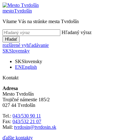
mesto
Tvrdošín
Vítame Vás na stránke mesta Tvrdošín
Hľadaný výraz
Hľadať
rozšírené vyhľadávanie
SK
Slovensky
SK
Slovensky
EN
English
Kontakt
Adresa
Mesto Tvrdošín
Trojičné námestie 185/2
027 44 Tvrdošín
Tel.:
043/530 90 11
Fax:
043/532 21 07
Mail:
tvrdosin@tvrdosin.sk
ďalšie kontakty