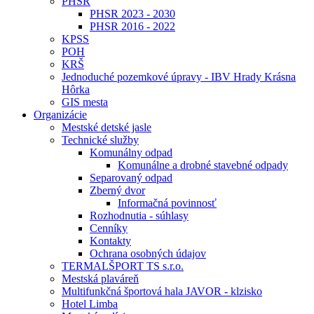
PHSR
PHSR 2023 - 2030
PHSR 2016 - 2022
KPSS
POH
KRŠ
Jednoduché pozemkové úpravy - IBV Hrady Krásna
Hôrka
GIS mesta
Organizácie
Mestské detské jasle
Technické služby
Komunálny odpad
Komunálne a drobné stavebné odpady
Separovaný odpad
Zberný dvor
Informačná povinnosť
Rozhodnutia - súhlasy
Cenníky
Kontakty
Ochrana osobných údajov
TERMALŠPORT TS s.r.o.
Mestská plaváreň
Multifunkčná športová hala JAVOR - klzisko
Hotel Limba