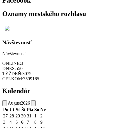
Facebook
Oznamy mestského rozhlasu
Návštevnosť
Návštevnosť:
ONLINE:
3
DNES:
550
TÝŽDEŇ:
3075
CELKOM:
3599165
Kalendár
August
2026
Po
Ut
St
Št
Pia
So
Ne
27
28
29
30
31
1
2
3
4
5
6
7
8
9