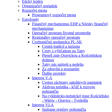
Etický kódex
Organizačný poriadok
Rozpočet mesta
Programový rozpočet mesta
Eurofondy
Finančný mechanizmus EHP a Nórsky finančný
mechanizmus
Operačný program životné prostredie
Regionálny operačný program
Cezhraničná spolupráca PL-SK
Centrá tradícií a turizmu
Cesty s výhľadom na Tatry
Pieseň znie Oravickou a Kościeliskou
dolinou
Tatry nás spájajú a nedelia
Za zdravím a poznaním
Ďalšie projekty
Interreg V-A
Cestou záchrany sakrálnych pamiatok
Aktívna turistika - kľúč k rozvoju
pohraničia
Na cyklisticko-turistickej trase Kościelisko
- Witów - Oravice - Tvrdošín
Interreg VI-A
Spájame regióny pohraničia