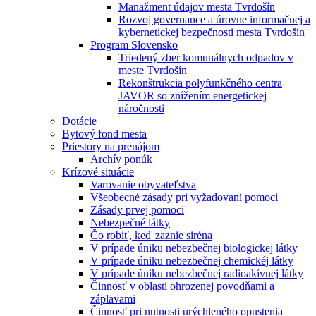
Manažment údajov mesta Tvrdošín
Rozvoj governance a úrovne informačnej a
kybernetickej bezpečnosti mesta Tvrdošín
Program Slovensko
Triedený zber komunálnych odpadov v
meste Tvrdošín
Rekonštrukcia polyfunkčného centra
JAVOR so znížením energetickej
náročnosti
Dotácie
Bytový fond mesta
Priestory na prenájom
Archív ponúk
Krízové situácie
Varovanie obyvateľstva
Všeobecné zásady pri vyžadovaní pomoci
Zásady prvej pomoci
Nebezpečné látky
Čo robiť, keď zaznie siréna
V prípade úniku nebezbečnej biologickej látky
V prípade úniku nebezbečnej chemickéj látky
V prípade úniku nebezbečnej radioakívnej látky
Činnosť v oblasti ohrozenej povodňami a
záplavami
Činnosť pri nutnosti urýchleného opustenia