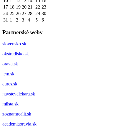
10
11
12
13
14
15
16
17
18
19
20
21
22
23
24
25
26
27
28
29
30
31
1
2
3
4
5
6
Partnerské weby
slovensko.sk
okstredisko.sk
orava.sk
icm.sk
eures.sk
navstevalekara.sk
milsta.sk
zoznamrealit.sk
academiaoravia.sk