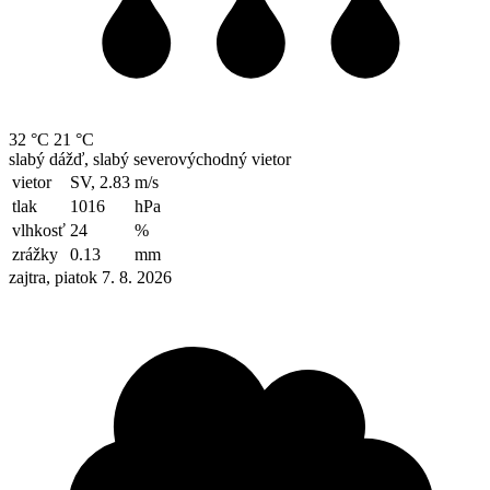
32 °C
21 °C
slabý dážď, slabý severovýchodný vietor
vietor
SV, 2.83
m/s
tlak
1016
hPa
vlhkosť
24
%
zrážky
0.13
mm
zajtra, piatok 7. 8. 2026