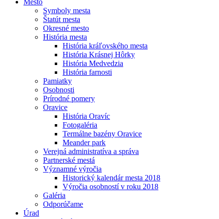
Mesto
Symboly mesta
Štatút mesta
Okresné mesto
História mesta
História kráľovského mesta
História Krásnej Hôrky
História Medvedzia
História farnosti
Pamiatky
Osobnosti
Prírodné pomery
Oravice
História Oravíc
Fotogaléria
Termálne bazény Oravice
Meander park
Verejná administratíva a správa
Partnerské mestá
Významné výročia
Historický kalendár mesta 2018
Výročia osobností v roku 2018
Galéria
Odporúčame
Úrad