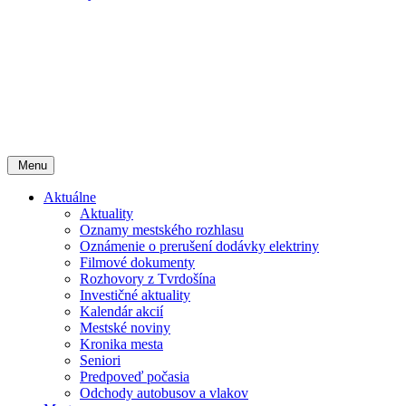
Menu
Aktuálne
Aktuality
Oznamy mestského rozhlasu
Oznámenie o prerušení dodávky elektriny
Filmové dokumenty
Rozhovory z Tvrdošína
Investičné aktuality
Kalendár akcií
Mestské noviny
Kronika mesta
Seniori
Predpoveď počasia
Odchody autobusov a vlakov