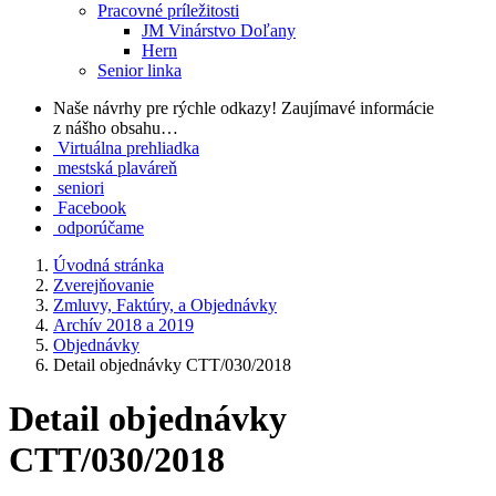
Pracovné príležitosti
JM Vinárstvo Doľany
Hern
Senior linka
Naše návrhy pre rýchle odkazy!
Zaujímavé informácie
z nášho obsahu…
Virtuálna prehliadka
mestská plaváreň
seniori
Facebook
odporúčame
Úvodná stránka
Zverejňovanie
Zmluvy, Faktúry, a Objednávky
Archív 2018 a 2019
Objednávky
Detail objednávky CTT/030/2018
Detail objednávky
CTT/030/2018