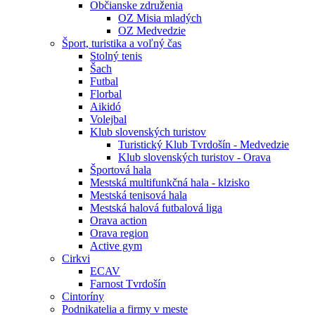
Občianske združenia
OZ Misia mladých
OZ Medvedzie
Šport, turistika a voľný čas
Stolný tenis
Šach
Futbal
Florbal
Aikidó
Volejbal
Klub slovenských turistov
Turistický Klub Tvrdošín - Medvedzie
Klub slovenských turistov - Orava
Športová hala
Mestská multifunkčná hala - klzisko
Mestská tenisová hala
Mestská halová futbalová liga
Orava action
Orava region
Active gym
Cirkvi
ECAV
Farnost Tvrdošín
Cintoríny
Podnikatelia a firmy v meste