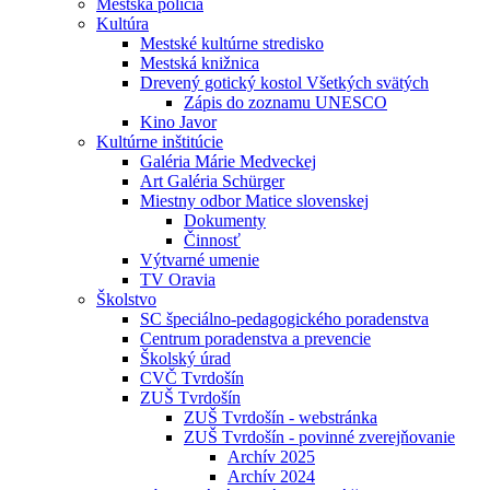
Mestská polícia
Kultúra
Mestské kultúrne stredisko
Mestská knižnica
Drevený gotický kostol Všetkých svätých
Zápis do zoznamu UNESCO
Kino Javor
Kultúrne inštitúcie
Galéria Márie Medveckej
Art Galéria Schürger
Miestny odbor Matice slovenskej
Dokumenty
Činnosť
Výtvarné umenie
TV Oravia
Školstvo
SC špeciálno-pedagogického poradenstva
Centrum poradenstva a prevencie
Školský úrad
CVČ Tvrdošín
ZUŠ Tvrdošín
ZUŠ Tvrdošín - webstránka
ZUŠ Tvrdošín - povinné zverejňovanie
Archív 2025
Archív 2024