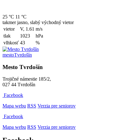
25 °C
11 °C
takmer jasno, slabý východný vietor
vietor
V, 1.61
m/s
tlak
1023
hPa
vlhkosť
43
%
mesto
Tvrdošín
Mesto Tvrdošín
Trojičné námestie 185/2,
027 44 Tvrdošín
Facebook
Mapa webu
RSS
Verzia pre seniorov
Facebook
Mapa webu
RSS
Verzia pre seniorov