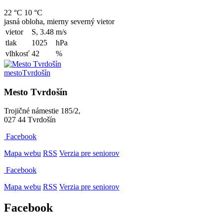
22 °C
10 °C
jasná obloha, mierny severný vietor
vietor
S, 3.48
m/s
tlak
1025
hPa
vlhkosť
42
%
mesto
Tvrdošín
Mesto Tvrdošín
Trojičné námestie 185/2,
027 44 Tvrdošín
Facebook
Mapa webu
RSS
Verzia pre seniorov
Facebook
Mapa webu
RSS
Verzia pre seniorov
Facebook