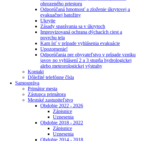
ohrozeného priestoru
Odporúčaná hmotnosť a zloženie úkrytovej a
evakuačnej batožiny
Ukrytie
Zásady sparávania sa v úkrytoch
Improvizovaná ochrana dýchacích ciest a
povrchu tela
Kam ísť v prípade vyhlásenia evakuácie
Upozornenie!
Odporúčania pre obyvateľstvo v prípade vzniku
javov po vyhlásení 2 a 3 stupňa hydrologickej
alebo meteorologickej výstrahy
Kontakt
Dôležité telefónne čísla
Samospráva
Primátor mesta
Zástupca primátora
Mestské zastupiteľstvo
Obdobie 2022 - 2026
Zápisnice
Uznesenia
Obdobie 2018 - 2022
Zápisnice
Uznesenia
Obdobie 2014 - 2018