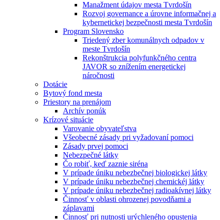
Manažment údajov mesta Tvrdošín
Rozvoj governance a úrovne informačnej a
kybernetickej bezpečnosti mesta Tvrdošín
Program Slovensko
Triedený zber komunálnych odpadov v
meste Tvrdošín
Rekonštrukcia polyfunkčného centra
JAVOR so znížením energetickej
náročnosti
Dotácie
Bytový fond mesta
Priestory na prenájom
Archív ponúk
Krízové situácie
Varovanie obyvateľstva
Všeobecné zásady pri vyžadovaní pomoci
Zásady prvej pomoci
Nebezpečné látky
Čo robiť, keď zaznie siréna
V prípade úniku nebezbečnej biologickej látky
V prípade úniku nebezbečnej chemickéj látky
V prípade úniku nebezbečnej radioakívnej látky
Činnosť v oblasti ohrozenej povodňami a
záplavami
Činnosť pri nutnosti urýchleného opustenia