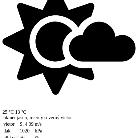
25 °C
13 °C
takmer jasno, mierny severný vietor
vietor
S, 4.09
m/s
tlak
1020
hPa
vlhkosť
56
%