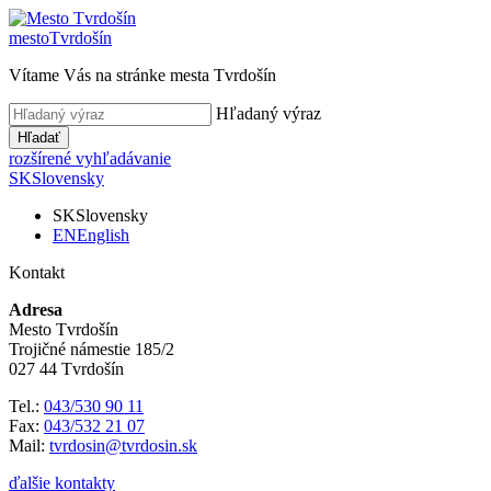
mesto
Tvrdošín
Vítame Vás na stránke mesta Tvrdošín
Hľadaný výraz
Hľadať
rozšírené vyhľadávanie
SK
Slovensky
SK
Slovensky
EN
English
Kontakt
Adresa
Mesto Tvrdošín
Trojičné námestie 185/2
027 44 Tvrdošín
Tel.:
043/530 90 11
Fax:
043/532 21 07
Mail:
tvrdosin@tvrdosin.sk
ďalšie kontakty