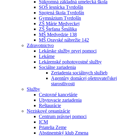
Súkromná základná umelecká škola
SOŠ lesnícka Tvrdošín
Spojená škola Tvrdošín
Gymnázium Tvrdošín
ZŠ Márie Medveckej
ZŠ Štefana Šmálika
MŠ Medvedzie 138
MŠ Oravské nábrežie 142
Zdravotnictvo
Lekárske služby prvej pomoci
Lekárne
Lekárenské pohotovostné služby
Sociálne zariadenia
Zeriadenia sociálnych služieb
Agentúry domácej ošetrovateľskej
starostlivosti
Služby
Cestovné kancelárie
Ubytovacie zariadenia
Reštaurácie
Neziskové organizácie
Centrum právnej pomoci
ICM
Priatelia Zeme
Abstinentský klub Zmena