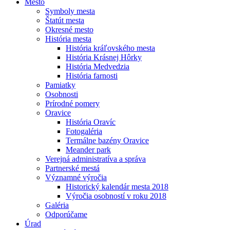
Mesto
Symboly mesta
Štatút mesta
Okresné mesto
História mesta
História kráľovského mesta
História Krásnej Hôrky
História Medvedzia
História farnosti
Pamiatky
Osobnosti
Prírodné pomery
Oravice
História Oravíc
Fotogaléria
Termálne bazény Oravice
Meander park
Verejná administratíva a správa
Partnerské mestá
Významné výročia
Historický kalendár mesta 2018
Výročia osobností v roku 2018
Galéria
Odporúčame
Úrad