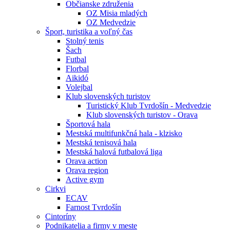
Občianske združenia
OZ Misia mladých
OZ Medvedzie
Šport, turistika a voľný čas
Stolný tenis
Šach
Futbal
Florbal
Aikidó
Volejbal
Klub slovenských turistov
Turistický Klub Tvrdošín - Medvedzie
Klub slovenských turistov - Orava
Športová hala
Mestská multifunkčná hala - klzisko
Mestská tenisová hala
Mestská halová futbalová liga
Orava action
Orava region
Active gym
Cirkvi
ECAV
Farnost Tvrdošín
Cintoríny
Podnikatelia a firmy v meste