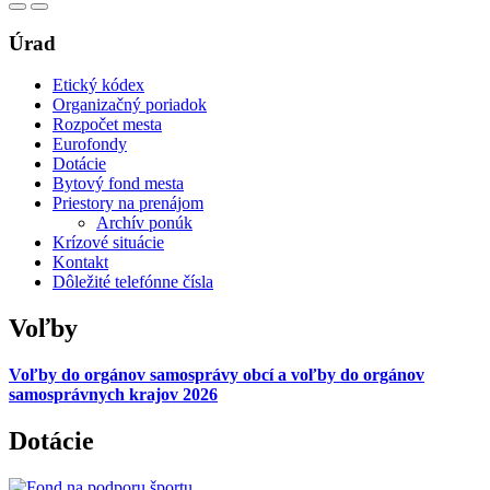
Úrad
Etický kódex
Organizačný poriadok
Rozpočet mesta
Eurofondy
Dotácie
Bytový fond mesta
Priestory na prenájom
Archív ponúk
Krízové situácie
Kontakt
Dôležité telefónne čísla
Voľby
Voľby do orgánov samosprávy obcí a voľby do orgánov
samosprávnych krajov 2026
Dotácie