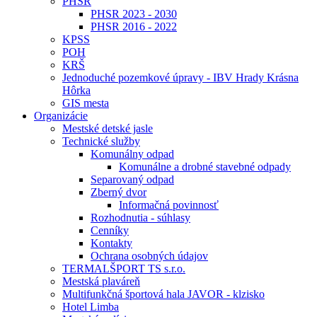
PHSR
PHSR 2023 - 2030
PHSR 2016 - 2022
KPSS
POH
KRŠ
Jednoduché pozemkové úpravy - IBV Hrady Krásna
Hôrka
GIS mesta
Organizácie
Mestské detské jasle
Technické služby
Komunálny odpad
Komunálne a drobné stavebné odpady
Separovaný odpad
Zberný dvor
Informačná povinnosť
Rozhodnutia - súhlasy
Cenníky
Kontakty
Ochrana osobných údajov
TERMALŠPORT TS s.r.o.
Mestská plaváreň
Multifunkčná športová hala JAVOR - klzisko
Hotel Limba