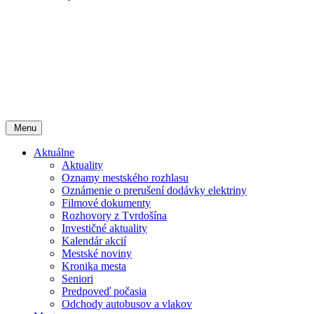
Menu
Aktuálne
Aktuality
Oznamy mestského rozhlasu
Oznámenie o prerušení dodávky elektriny
Filmové dokumenty
Rozhovory z Tvrdošína
Investičné aktuality
Kalendár akcií
Mestské noviny
Kronika mesta
Seniori
Predpoveď počasia
Odchody autobusov a vlakov