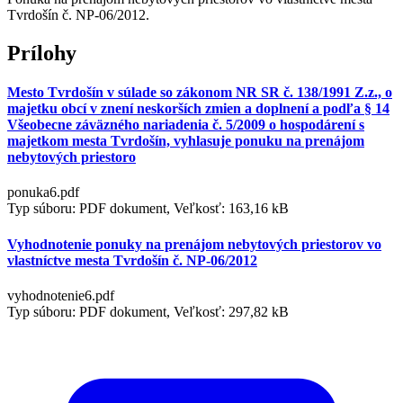
Tvrdošín č. NP-06/2012.
Prílohy
Mesto Tvrdošín v súlade so zákonom NR SR č. 138/1991 Z.z., o
majetku obcí v znení neskorších zmien a doplnení a podľa § 14
Všeobecne záväzného nariadenia č. 5/2009 o hospodárení s
majetkom mesta Tvrdošín, vyhlasuje ponuku na prenájom
nebytových priestoro
ponuka6.pdf
Typ súboru: PDF dokument, Veľkosť: 163,16 kB
Vyhodnotenie ponuky na prenájom nebytových priestorov vo
vlastníctve mesta Tvrdošín č. NP-06/2012
vyhodnotenie6.pdf
Typ súboru: PDF dokument, Veľkosť: 297,82 kB