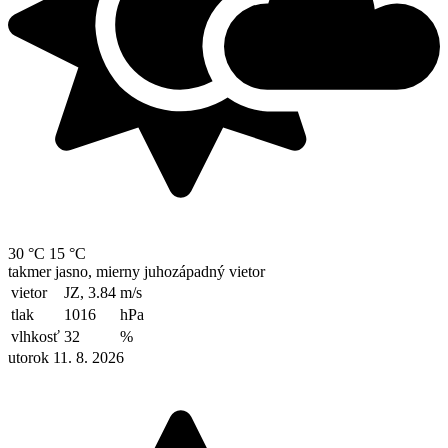
30 °C
15 °C
takmer jasno, mierny juhozápadný vietor
vietor
JZ, 3.84
m/s
tlak
1016
hPa
vlhkosť
32
%
utorok 11. 8. 2026