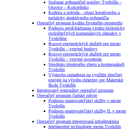
Spájame prihraničné regióny Tvrdošín –
Oravice – Kościelisko
Kultúra a príroda – obraz kreatívneho a
turisticky atraktívneho pohraničia
Operačný program kvalita životného prostredia
Podpora predchádzania vzniku biologicky
rozložiteľných komunálnych odpadov v
Tvrdošíne
Rozvoj energetických služieb pre mesto
Tvrdošín – verejné budovy
Rozvoj energetických služieb pre mesto
Tvrdošín – verejné osvetlenie
Stredisko triedeného zberu a kompostáreň
Tvrdošín
Výstavba zariadenia na využitie slnečnej
energie na výrobu elektriny pre Materskú
školu Tvrdošín
Integrovaný regionálny operačný program
Operačný program ľudské zdroje
Podpora opatrovateľskej služby v meste
Tvrdošín
Podpora opatrovateľskej služby II. v meste
Tvrdošín
Operačný program integrovaná infraštruktúra
Inteligentné technológie mesta Tvrdošín