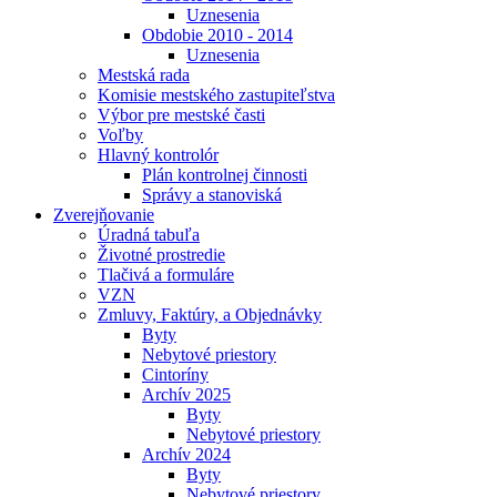
Uznesenia
Obdobie 2010 - 2014
Uznesenia
Mestská rada
Komisie mestského zastupiteľstva
Výbor pre mestské časti
Voľby
Hlavný kontrolór
Plán kontrolnej činnosti
Správy a stanoviská
Zverejňovanie
Úradná tabuľa
Životné prostredie
Tlačivá a formuláre
VZN
Zmluvy, Faktúry, a Objednávky
Byty
Nebytové priestory
Cintoríny
Archív 2025
Byty
Nebytové priestory
Archív 2024
Byty
Nebytové priestory