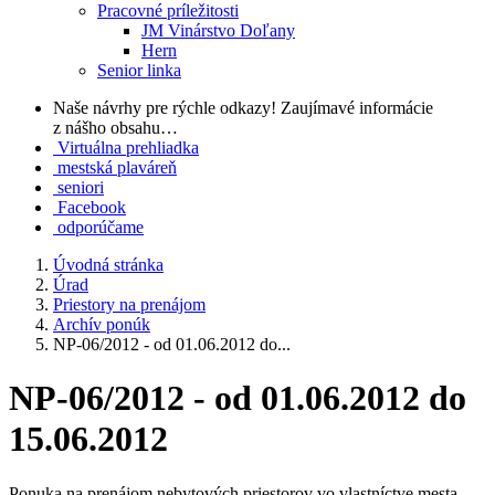
Pracovné príležitosti
JM Vinárstvo Doľany
Hern
Senior linka
Naše návrhy pre rýchle odkazy!
Zaujímavé informácie
z nášho obsahu…
Virtuálna prehliadka
mestská plaváreň
seniori
Facebook
odporúčame
Úvodná stránka
Úrad
Priestory na prenájom
Archív ponúk
NP-06/2012 - od 01.06.2012 do...
NP-06/2012 - od 01.06.2012 do
15.06.2012
Ponuka na prenájom nebytových priestorov vo vlastníctve mesta