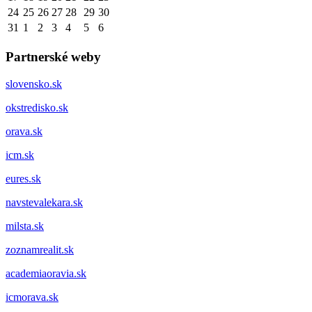
24
25
26
27
28
29
30
31
1
2
3
4
5
6
Partnerské weby
slovensko.sk
okstredisko.sk
orava.sk
icm.sk
eures.sk
navstevalekara.sk
milsta.sk
zoznamrealit.sk
academiaoravia.sk
icmorava.sk