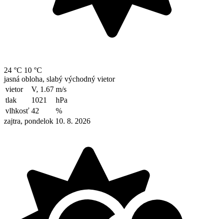
24 °C
10 °C
jasná obloha, slabý východný vietor
vietor
V, 1.67
m/s
tlak
1021
hPa
vlhkosť
42
%
zajtra, pondelok 10. 8. 2026