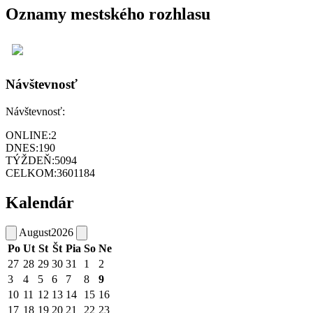
Oznamy mestského rozhlasu
Návštevnosť
Návštevnosť:
ONLINE:
2
DNES:
190
TÝŽDEŇ:
5094
CELKOM:
3601184
Kalendár
August
2026
Po
Ut
St
Št
Pia
So
Ne
27
28
29
30
31
1
2
3
4
5
6
7
8
9
10
11
12
13
14
15
16
17
18
19
20
21
22
23