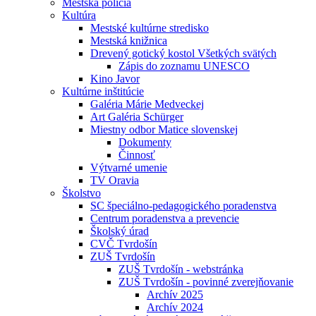
Mestská polícia
Kultúra
Mestské kultúrne stredisko
Mestská knižnica
Drevený gotický kostol Všetkých svätých
Zápis do zoznamu UNESCO
Kino Javor
Kultúrne inštitúcie
Galéria Márie Medveckej
Art Galéria Schürger
Miestny odbor Matice slovenskej
Dokumenty
Činnosť
Výtvarné umenie
TV Oravia
Školstvo
SC špeciálno-pedagogického poradenstva
Centrum poradenstva a prevencie
Školský úrad
CVČ Tvrdošín
ZUŠ Tvrdošín
ZUŠ Tvrdošín - webstránka
ZUŠ Tvrdošín - povinné zverejňovanie
Archív 2025
Archív 2024