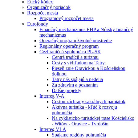
Etický kódex
Organizačný poriadok
Rozpočet mesta
Programový rozpočet mesta
Eurofondy
Finančný mechanizmus EHP a Nórsky finančný
mechanizmus
Operačný program životné prostredie
Regionálny operačný program
Cezhraničná spolupráca PL-SK
Centrá tradícií a turizmu
Cesty s výhľadom na Tatry
Pieseň znie Oravickou a Kościeliskou
dolinou
Tatry nás spájajú a nedelia
Za zdravím a poznaním
Ďalšie projekty
Interreg V-A
Cestou záchrany sakrálnych pamiatok
Aktívna turistika - kľúč k rozvoju
pohraničia
Na cyklisticko-turistickej trase Kościelisko
- Witów - Oravice - Tvrdošín
Interreg VI-A
Spájame regióny pohraničia