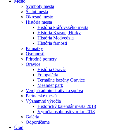
Mesto
Symboly mesta
Štatút mesta
Okresné mesto
História mesta
História kráľovského mesta
História Krásnej Hôrky
História Medvedzia
História farnosti
Pamiatky
Osobnosti
Prírodné pomery
Oravice
História Oravíc
Fotogaléria
Termálne bazény Oravice
Meander park
Verejná administratíva a správa
Partnerské mestá
Významné výročia
Historický kalendár mesta 2018
Výročia osobností v roku 2018
Galéria
Odporúčame
Úrad