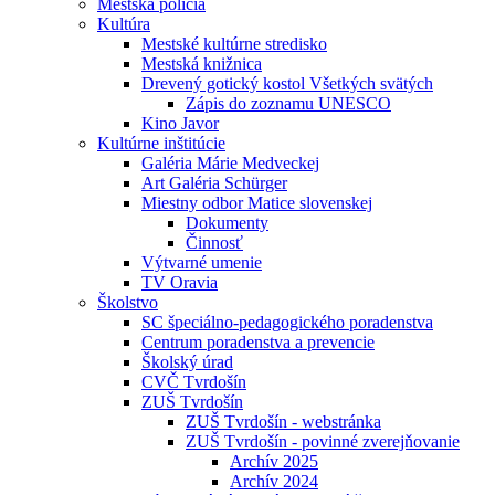
Mestská polícia
Kultúra
Mestské kultúrne stredisko
Mestská knižnica
Drevený gotický kostol Všetkých svätých
Zápis do zoznamu UNESCO
Kino Javor
Kultúrne inštitúcie
Galéria Márie Medveckej
Art Galéria Schürger
Miestny odbor Matice slovenskej
Dokumenty
Činnosť
Výtvarné umenie
TV Oravia
Školstvo
SC špeciálno-pedagogického poradenstva
Centrum poradenstva a prevencie
Školský úrad
CVČ Tvrdošín
ZUŠ Tvrdošín
ZUŠ Tvrdošín - webstránka
ZUŠ Tvrdošín - povinné zverejňovanie
Archív 2025
Archív 2024