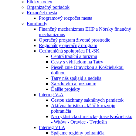
Etický kódex
Organizačný poriadok
Rozpočet mesta
Programový rozpočet mesta
Eurofondy
Finančný mechanizmus EHP a Nórsky finančný
mechanizmus
Operačný program životné prostredie
Regionálny operačný program
Cezhraničná spolupráca PL-SK
Centrá tradícií a turizmu
Cesty s výhľadom na Tatry
Pieseň znie Oravickou a Kościeliskou
dolinou
Tatry nás spájajú a nedelia
Za zdravím a poznaním
Ďalšie projekty
Interreg V-A
Cestou záchrany sakrálnych pamiatok
Aktívna turistika - kľúč k rozvoju
pohraničia
Na cyklisticko-turistickej trase Kościelisko
- Witów - Oravice - Tvrdošín
Interreg VI-A
Spájame regióny pohraničia