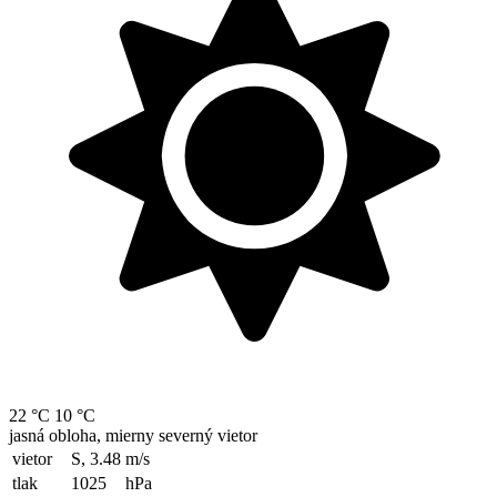
22 °C
10 °C
jasná obloha, mierny severný vietor
vietor
S, 3.48
m/s
tlak
1025
hPa