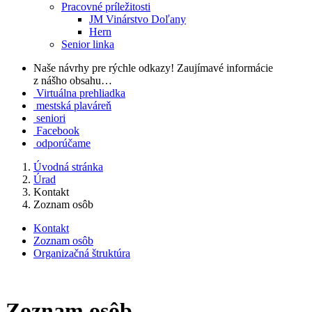
Pracovné príležitosti
JM Vinárstvo Doľany
Hern
Senior linka
Naše návrhy pre rýchle odkazy!
Zaujímavé informácie
z nášho obsahu…
Virtuálna prehliadka
mestská plaváreň
seniori
Facebook
odporúčame
Úvodná stránka
Úrad
Kontakt
Zoznam osôb
Kontakt
Zoznam osôb
Organizačná štruktúra
Zoznam osôb