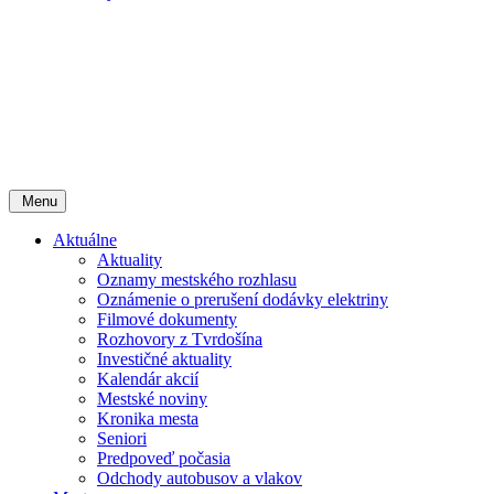
Menu
Aktuálne
Aktuality
Oznamy mestského rozhlasu
Oznámenie o prerušení dodávky elektriny
Filmové dokumenty
Rozhovory z Tvrdošína
Investičné aktuality
Kalendár akcií
Mestské noviny
Kronika mesta
Seniori
Predpoveď počasia
Odchody autobusov a vlakov