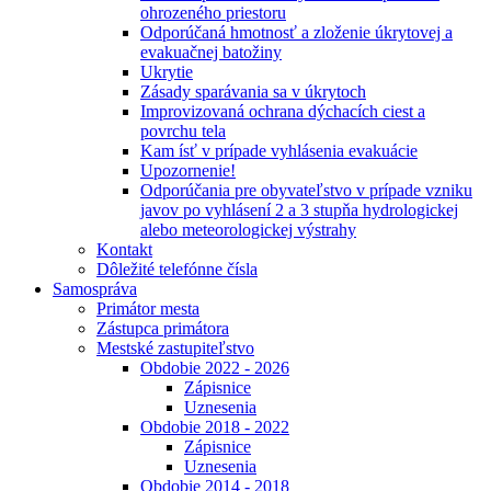
ohrozeného priestoru
Odporúčaná hmotnosť a zloženie úkrytovej a
evakuačnej batožiny
Ukrytie
Zásady sparávania sa v úkrytoch
Improvizovaná ochrana dýchacích ciest a
povrchu tela
Kam ísť v prípade vyhlásenia evakuácie
Upozornenie!
Odporúčania pre obyvateľstvo v prípade vzniku
javov po vyhlásení 2 a 3 stupňa hydrologickej
alebo meteorologickej výstrahy
Kontakt
Dôležité telefónne čísla
Samospráva
Primátor mesta
Zástupca primátora
Mestské zastupiteľstvo
Obdobie 2022 - 2026
Zápisnice
Uznesenia
Obdobie 2018 - 2022
Zápisnice
Uznesenia
Obdobie 2014 - 2018