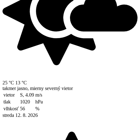
25 °C
13 °C
takmer jasno, mierny severný vietor
vietor
S, 4.09
m/s
tlak
1020
hPa
vlhkosť
56
%
streda 12. 8. 2026