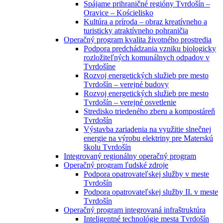
Spájame prihraničné regióny Tvrdošín –
Oravice – Kościelisko
Kultúra a príroda – obraz kreatívneho a
turisticky atraktívneho pohraničia
Operačný program kvalita životného prostredia
Podpora predchádzania vzniku biologicky
rozložiteľných komunálnych odpadov v
Tvrdošíne
Rozvoj energetických služieb pre mesto
Tvrdošín – verejné budovy
Rozvoj energetických služieb pre mesto
Tvrdošín – verejné osvetlenie
Stredisko triedeného zberu a kompostáreň
Tvrdošín
Výstavba zariadenia na využitie slnečnej
energie na výrobu elektriny pre Materskú
školu Tvrdošín
Integrovaný regionálny operačný program
Operačný program ľudské zdroje
Podpora opatrovateľskej služby v meste
Tvrdošín
Podpora opatrovateľskej služby II. v meste
Tvrdošín
Operačný program integrovaná infraštruktúra
Inteligentné technológie mesta Tvrdošín