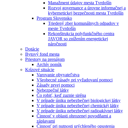
Manažment údajov mesta Tvrdošín
Rozvoj governance a úrovne informačnej a
kybernetickej bezpečnosti mesta Tvrdošín
Program Slovensko
Triedený zber komunálnych odpadov v
meste Tvrdošín
Rekonštrukcia polyfunkčného centra
JAVOR so znížením energetickej
náročnosti
Dotácie
Bytový fond mesta
Priestory na prenájom
Archív ponúk
Krízové situácie
Varovanie obyvateľstva
Všeobecné zásady pri vyžadovaní pomoci
Zásady prvej pomoci
Nebezpečné látky
Čo robiť, keď zaznie siréna
V prípade úniku nebezbečnej biologickej látky
V prípade úniku nebezbečnej chemickéj látky
V prípade úniku nebezbečnej radioakívnej látky
Činnosť v oblasti ohrozenej povodňami a
záplavami
Činnosť pri nutnosti urýchleného opustenia