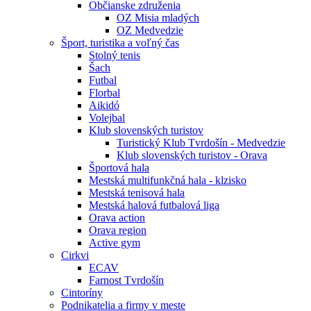
Občianske združenia
OZ Misia mladých
OZ Medvedzie
Šport, turistika a voľný čas
Stolný tenis
Šach
Futbal
Florbal
Aikidó
Volejbal
Klub slovenských turistov
Turistický Klub Tvrdošín - Medvedzie
Klub slovenských turistov - Orava
Športová hala
Mestská multifunkčná hala - klzisko
Mestská tenisová hala
Mestská halová futbalová liga
Orava action
Orava region
Active gym
Cirkvi
ECAV
Farnost Tvrdošín
Cintoríny
Podnikatelia a firmy v meste