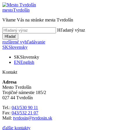
mesto
Tvrdošín
Vítame Vás na stránke mesta Tvrdošín
Hľadaný výraz
Hľadať
rozšírené vyhľadávanie
SK
Slovensky
SK
Slovensky
EN
English
Kontakt
Adresa
Mesto Tvrdošín
Trojičné námestie 185/2
027 44 Tvrdošín
Tel.:
043/530 90 11
Fax:
043/532 21 07
Mail:
tvrdosin@tvrdosin.sk
ďalšie kontakty