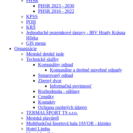
PHSR
PHSR 2023 - 2030
PHSR 2016 - 2022
KPSS
POH
KRŠ
Jednoduché pozemkové úpravy - IBV Hrady Krásna
Hôrka
GIS mesta
Organizácie
Mestské detské jasle
Technické služby
Komunálny odpad
Komunálne a drobné stavebné odpady
Separovaný odpad
Zberný dvor
Informačná povinnosť
Rozhodnutia - súhlasy
Cenníky
Kontakty
Ochrana osobných údajov
TERMALŠPORT TS s.r.o.
Mestská plaváreň
Multifunkčná športová hala JAVOR - klzisko
Hotel Limba