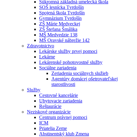
Súkromná základná umelecká škola
SOŠ lesnícka Tvrdošín
Spojená škola Tvrdošín
Gymnázium Tvrdošín
ZŠ Márie Medveckej
ZŠ Štefana Šmálika
MŠ Medvedzie 138
MŠ Oravské nábrežie 142
Zdravotnictvo
Lekárske služby prvej pomoci
Lekárne
Lekárenské pohotovostné služby
Sociálne zariadenia
Zeriadenia sociálnych služieb
Agentúry domácej ošetrovateľskej
starostlivosti
Služby
Cestovné kancelárie
Ubytovacie zariadenia
Reštaurácie
Neziskové organizácie
Centrum právnej pomoci
ICM
Priatelia Zeme
Abstinentský klub Zmena