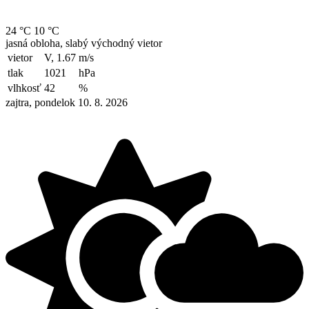
24 °C
10 °C
jasná obloha, slabý východný vietor
vietor
V, 1.67
m/s
tlak
1021
hPa
vlhkosť
42
%
zajtra, pondelok 10. 8. 2026