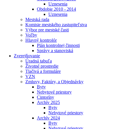
Uznesenia
Obdobie 2010 - 2014
Uznesenia
Mestská rada
Komisie mestského zastupiteľstva
Výbor pre mestské časti
Voľby
Hlavný kontrolór
Plán kontrolnej činnosti
Správy a stanoviská
Zverejňovanie
Úradná tabuľa
Životné prostredie
Tlačivá a formuláre
VZN
Zmluvy, Faktúry, a Objednávky
Byty
Nebytové priestory
Cintoríny
Archív 2025
Byty
Nebytové priestory
Archív 2024
Byty
Nebytové priestory