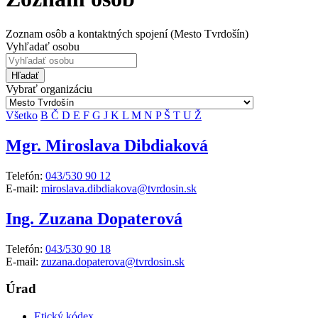
Zoznam osôb a kontaktných spojení (Mesto Tvrdošín)
Vyhľadať osobu
Hľadať
Vybrať organizáciu
Všetko
B
Č
D
E
F
G
J
K
L
M
N
P
Š
T
U
Ž
Mgr. Miroslava Dibdiaková
Telefón:
043/530 90 12
E-mail:
miroslava.dibdiakova@tvrdosin.sk
Ing. Zuzana Dopaterová
Telefón:
043/530 90 18
E-mail:
zuzana.dopaterova@tvrdosin.sk
Úrad
Etický kódex