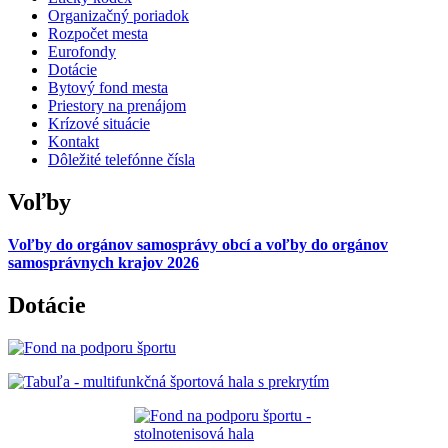
Organizačný poriadok
Rozpočet mesta
Eurofondy
Dotácie
Bytový fond mesta
Priestory na prenájom
Krízové situácie
Kontakt
Dôležité telefónne čísla
Voľby
Voľby do orgánov samosprávy obcí a voľby do orgánov
samosprávnych krajov 2026
Dotácie