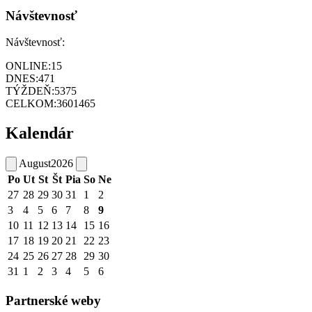
Návštevnosť
Návštevnosť:
ONLINE:
15
DNES:
471
TÝŽDEŇ:
5375
CELKOM:
3601465
Kalendár
August
2026
Po
Ut
St
Št
Pia
So
Ne
27
28
29
30
31
1
2
3
4
5
6
7
8
9
10
11
12
13
14
15
16
17
18
19
20
21
22
23
24
25
26
27
28
29
30
31
1
2
3
4
5
6
Partnerské weby