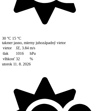
30 °C
15 °C
takmer jasno, mierny juhozápadný vietor
vietor
JZ, 3.84
m/s
tlak
1016
hPa
vlhkosť
32
%
utorok 11. 8. 2026