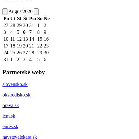
August
2026
Po
Ut
St
Št
Pia
So
Ne
27
28
29
30
31
1
2
3
4
5
6
7
8
9
10
11
12
13
14
15
16
17
18
19
20
21
22
23
24
25
26
27
28
29
30
31
1
2
3
4
5
6
Partnerské weby
slovensko.sk
okstredisko.sk
orava.sk
icm.sk
eures.sk
navstevalekara.sk