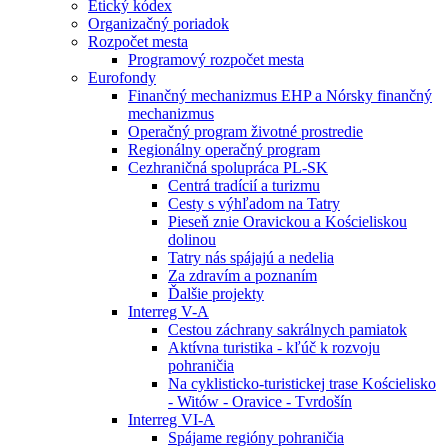
Etický kódex
Organizačný poriadok
Rozpočet mesta
Programový rozpočet mesta
Eurofondy
Finančný mechanizmus EHP a Nórsky finančný
mechanizmus
Operačný program životné prostredie
Regionálny operačný program
Cezhraničná spolupráca PL-SK
Centrá tradícií a turizmu
Cesty s výhľadom na Tatry
Pieseň znie Oravickou a Kościeliskou
dolinou
Tatry nás spájajú a nedelia
Za zdravím a poznaním
Ďalšie projekty
Interreg V-A
Cestou záchrany sakrálnych pamiatok
Aktívna turistika - kľúč k rozvoju
pohraničia
Na cyklisticko-turistickej trase Kościelisko
- Witów - Oravice - Tvrdošín
Interreg VI-A
Spájame regióny pohraničia