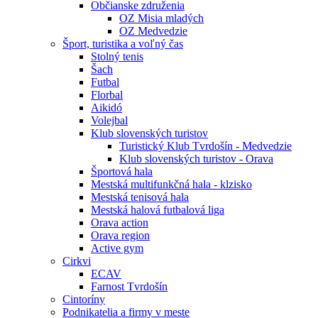
Občianske združenia
OZ Misia mladých
OZ Medvedzie
Šport, turistika a voľný čas
Stolný tenis
Šach
Futbal
Florbal
Aikidó
Volejbal
Klub slovenských turistov
Turistický Klub Tvrdošín - Medvedzie
Klub slovenských turistov - Orava
Športová hala
Mestská multifunkčná hala - klzisko
Mestská tenisová hala
Mestská halová futbalová liga
Orava action
Orava region
Active gym
Cirkvi
ECAV
Farnost Tvrdošín
Cintoríny
Podnikatelia a firmy v meste