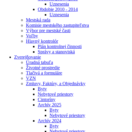
Uznesenia
Obdobie 2010 - 2014
Uznesenia
Mestská rada
Komisie mestského zastupiteľstva
Výbor pre mestské časti
Voľby
Hlavný kontrolór
Plán kontrolnej činnosti
Správy a stanoviská
Zverejňovanie
Úradná tabuľa
Životné prostredie
Tlačivá a formuláre
VZN
Zmluvy, Faktúry, a Objednávky
Byty
Nebytové priestory
Cintoríny
Archív 2025
Byty
Nebytové priestory
Archív 2024
Byty
Nebytové priestory