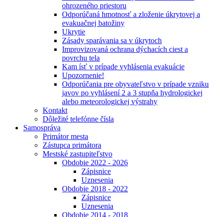
ohrozeného priestoru
Odporúčaná hmotnosť a zloženie úkrytovej a
evakuačnej batožiny
Ukrytie
Zásady sparávania sa v úkrytoch
Improvizovaná ochrana dýchacích ciest a
povrchu tela
Kam ísť v prípade vyhlásenia evakuácie
Upozornenie!
Odporúčania pre obyvateľstvo v prípade vzniku
javov po vyhlásení 2 a 3 stupňa hydrologickej
alebo meteorologickej výstrahy
Kontakt
Dôležité telefónne čísla
Samospráva
Primátor mesta
Zástupca primátora
Mestské zastupiteľstvo
Obdobie 2022 - 2026
Zápisnice
Uznesenia
Obdobie 2018 - 2022
Zápisnice
Uznesenia
Obdobie 2014 - 2018