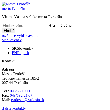
mesto
Tvrdošín
Vítame Vás na stránke mesta Tvrdošín
Hľadaný výraz
Hľadať
rozšírené vyhľadávanie
SK
Slovensky
SK
Slovensky
EN
English
Kontakt
Adresa
Mesto Tvrdošín
Trojičné námestie 185/2
027 44 Tvrdošín
Tel.:
043/530 90 11
Fax:
043/532 21 07
Mail:
tvrdosin@tvrdosin.sk
ďalšie kontakty