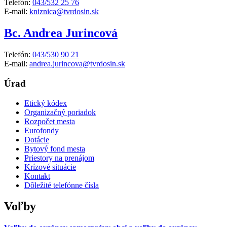
Telefón:
043/532 25 76
E-mail:
kniznica@tvrdosin.sk
Bc. Andrea Jurincová
Telefón:
043/530 90 21
E-mail:
andrea.jurincova@tvrdosin.sk
Úrad
Etický kódex
Organizačný poriadok
Rozpočet mesta
Eurofondy
Dotácie
Bytový fond mesta
Priestory na prenájom
Krízové situácie
Kontakt
Dôležité telefónne čísla
Voľby