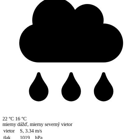
22 °C
16 °C
mierny dážď, mierny severný vietor
vietor
S, 3.34
m/s
tlak
1019
hPa