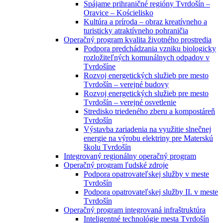
Spájame prihraničné regióny Tvrdošín –
Oravice – Kościelisko
Kultúra a príroda – obraz kreatívneho a
turisticky atraktívneho pohraničia
Operačný program kvalita životného prostredia
Podpora predchádzania vzniku biologicky
rozložiteľných komunálnych odpadov v
Tvrdošíne
Rozvoj energetických služieb pre mesto
Tvrdošín – verejné budovy
Rozvoj energetických služieb pre mesto
Tvrdošín – verejné osvetlenie
Stredisko triedeného zberu a kompostáreň
Tvrdošín
Výstavba zariadenia na využitie slnečnej
energie na výrobu elektriny pre Materskú
školu Tvrdošín
Integrovaný regionálny operačný program
Operačný program ľudské zdroje
Podpora opatrovateľskej služby v meste
Tvrdošín
Podpora opatrovateľskej služby II. v meste
Tvrdošín
Operačný program integrovaná infraštruktúra
Inteligentné technológie mesta Tvrdošín