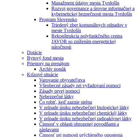
Manažment údajov mesta Tvrdošín
Rozvoj governance a úrovne informačnej a
kybernetickej bezpečnosti mesta Tvrdošín
Program Slovensko
Triedený zber komunálnych odpadov v
meste Tvrdošín
Rekonštrukcia polyfunkčného centra
JAVOR so znížením energetickej
náročnosti
Dotácie
Bytový fond mesta
Priestory na prenájom
Archív ponúk
Krízové situácie
Varovanie obyvateľstva
Všeobecné zásady pri vyžadovaní pomoci
Zásady prvej pomoci
Nebezpečné látky
Čo robiť, keď zaznie siréna
V prípade úniku nebezbečnej biologickej látky
V prípade úniku nebezbečnej chemickéj látky
V prípade úniku nebezbečnej radioakívnej látky
Činnosť v oblasti ohrozenej povodňami a
záplavami
Činnosť pri nutnosti urýchleného opustenia