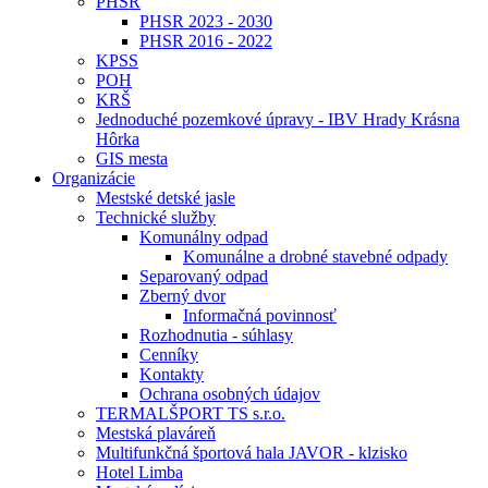
PHSR
PHSR 2023 - 2030
PHSR 2016 - 2022
KPSS
POH
KRŠ
Jednoduché pozemkové úpravy - IBV Hrady Krásna
Hôrka
GIS mesta
Organizácie
Mestské detské jasle
Technické služby
Komunálny odpad
Komunálne a drobné stavebné odpady
Separovaný odpad
Zberný dvor
Informačná povinnosť
Rozhodnutia - súhlasy
Cenníky
Kontakty
Ochrana osobných údajov
TERMALŠPORT TS s.r.o.
Mestská plaváreň
Multifunkčná športová hala JAVOR - klzisko
Hotel Limba