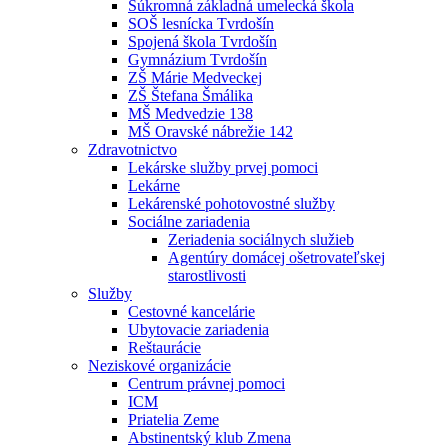
Súkromná základná umelecká škola
SOŠ lesnícka Tvrdošín
Spojená škola Tvrdošín
Gymnázium Tvrdošín
ZŠ Márie Medveckej
ZŠ Štefana Šmálika
MŠ Medvedzie 138
MŠ Oravské nábrežie 142
Zdravotnictvo
Lekárske služby prvej pomoci
Lekárne
Lekárenské pohotovostné služby
Sociálne zariadenia
Zeriadenia sociálnych služieb
Agentúry domácej ošetrovateľskej
starostlivosti
Služby
Cestovné kancelárie
Ubytovacie zariadenia
Reštaurácie
Neziskové organizácie
Centrum právnej pomoci
ICM
Priatelia Zeme
Abstinentský klub Zmena