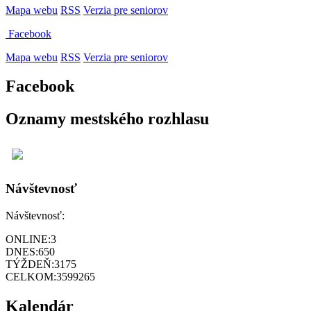
Mapa webu
RSS
Verzia pre seniorov
Facebook
Mapa webu
RSS
Verzia pre seniorov
Facebook
Oznamy mestského rozhlasu
Návštevnosť
Návštevnosť:
ONLINE:
3
DNES:
650
TÝŽDEŇ:
3175
CELKOM:
3599265
Kalendár