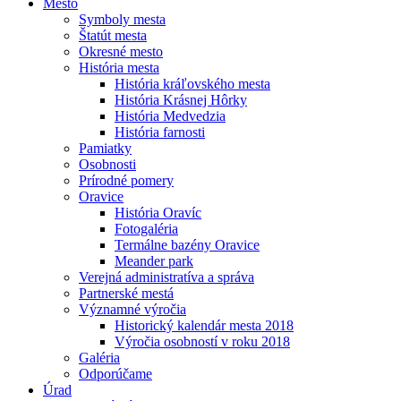
Mesto
Symboly mesta
Štatút mesta
Okresné mesto
História mesta
História kráľovského mesta
História Krásnej Hôrky
História Medvedzia
História farnosti
Pamiatky
Osobnosti
Prírodné pomery
Oravice
História Oravíc
Fotogaléria
Termálne bazény Oravice
Meander park
Verejná administratíva a správa
Partnerské mestá
Významné výročia
Historický kalendár mesta 2018
Výročia osobností v roku 2018
Galéria
Odporúčame
Úrad