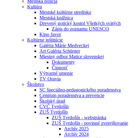
Mestská polícia
Kultúra
Mestské kultúrne stredisko
Mestská knižnica
Drevený gotický kostol Všetkých svätých
Zápis do zoznamu UNESCO
Kino Javor
Kultúrne inštitúcie
Galéria Márie Medveckej
Art Galéria Schürger
Miestny odbor Matice slovenskej
Dokumenty
Činnosť
Výtvarné umenie
TV Oravia
Školstvo
SC špeciálno-pedagogického poradenstva
Centrum poradenstva a prevencie
Školský úrad
CVČ Tvrdošín
ZUŠ Tvrdošín
ZUŠ Tvrdošín - webstránka
ZUŠ Tvrdošín - povinné zverejňovanie
Archív 2025
Archív 2024