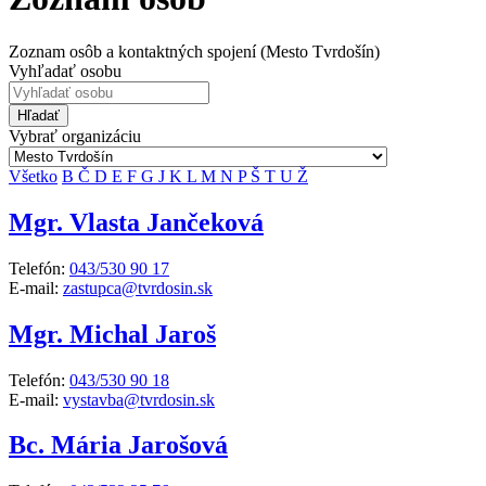
Zoznam osôb a kontaktných spojení (Mesto Tvrdošín)
Vyhľadať osobu
Hľadať
Vybrať organizáciu
Všetko
B
Č
D
E
F
G
J
K
L
M
N
P
Š
T
U
Ž
Mgr. Vlasta Jančeková
Telefón:
043/530 90 17
E-mail:
zastupca@tvrdosin.sk
Mgr. Michal Jaroš
Telefón:
043/530 90 18
E-mail:
vystavba@tvrdosin.sk
Bc. Mária Jarošová