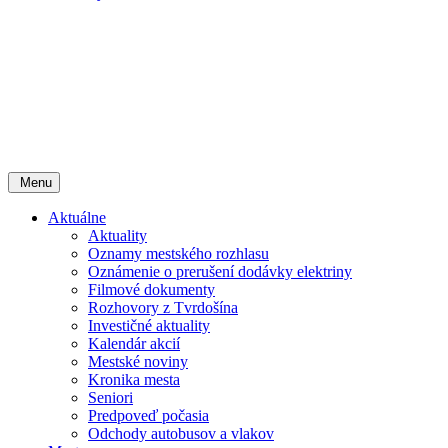
Menu
Aktuálne
Aktuality
Oznamy mestského rozhlasu
Oznámenie o prerušení dodávky elektriny
Filmové dokumenty
Rozhovory z Tvrdošína
Investičné aktuality
Kalendár akcií
Mestské noviny
Kronika mesta
Seniori
Predpoveď počasia
Odchody autobusov a vlakov