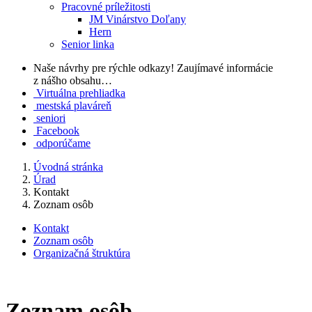
Pracovné príležitosti
JM Vinárstvo Doľany
Hern
Senior linka
Naše návrhy pre rýchle odkazy!
Zaujímavé informácie
z nášho obsahu…
Virtuálna prehliadka
mestská plaváreň
seniori
Facebook
odporúčame
Úvodná stránka
Úrad
Kontakt
Zoznam osôb
Kontakt
Zoznam osôb
Organizačná štruktúra
Zoznam osôb