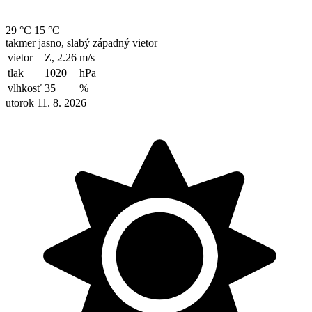
29 °C
15 °C
takmer jasno, slabý západný vietor
vietor
Z, 2.26
m/s
tlak
1020
hPa
vlhkosť
35
%
utorok 11. 8. 2026