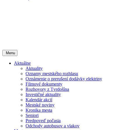
Menu
Aktuálne
Aktuality
Oznamy mestského rozhlasu
Oznámenie o prerušení dodávky elektriny
Filmové dokumenty
Rozhovory z Tvrdošína
Investičné aktuality
Kalendár akcií
Mestské noviny
Kronika mesta
Seniori
Predpoveď počasia
Odchody autobusov a vlakov