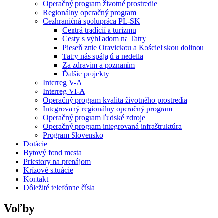
Operačný program životné prostredie
Regionálny operačný program
Cezhraničná spolupráca PL-SK
Centrá tradícií a turizmu
Cesty s výhľadom na Tatry
Pieseň znie Oravickou a Kościeliskou dolinou
Tatry nás spájajú a nedelia
Za zdravím a poznaním
Ďalšie projekty
Interreg V-A
Interreg VI-A
Operačný program kvalita životného prostredia
Integrovaný regionálny operačný program
Operačný program ľudské zdroje
Operačný program integrovaná infraštruktúra
Program Slovensko
Dotácie
Bytový fond mesta
Priestory na prenájom
Krízové situácie
Kontakt
Dôležité telefónne čísla
Voľby