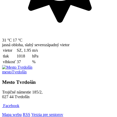
31 °C
17 °C
jasná obloha, slabý severozápadný vietor
vietor
SZ, 1.95
m/s
tlak
1018
hPa
vlhkosť
37
%
mesto
Tvrdošín
Mesto Tvrdošín
Trojičné námestie 185/2,
027 44 Tvrdošín
Facebook
Mapa webu
RSS
Verzia pre seniorov