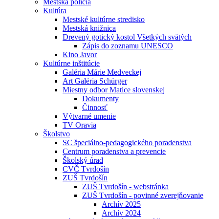
Mestská polícia
Kultúra
Mestské kultúrne stredisko
Mestská knižnica
Drevený gotický kostol Všetkých svätých
Zápis do zoznamu UNESCO
Kino Javor
Kultúrne inštitúcie
Galéria Márie Medveckej
Art Galéria Schürger
Miestny odbor Matice slovenskej
Dokumenty
Činnosť
Výtvarné umenie
TV Oravia
Školstvo
SC špeciálno-pedagogického poradenstva
Centrum poradenstva a prevencie
Školský úrad
CVČ Tvrdošín
ZUŠ Tvrdošín
ZUŠ Tvrdošín - webstránka
ZUŠ Tvrdošín - povinné zverejňovanie
Archív 2025
Archív 2024