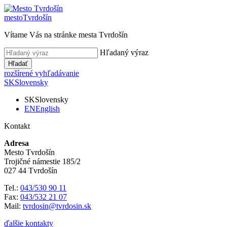
mesto
Tvrdošín
Vítame Vás na stránke mesta Tvrdošín
Hľadaný výraz
Hľadať
rozšírené vyhľadávanie
SK
Slovensky
SK
Slovensky
EN
English
Kontakt
Adresa
Mesto Tvrdošín
Trojičné námestie 185/2
027 44 Tvrdošín
Tel.:
043/530 90 11
Fax:
043/532 21 07
Mail:
tvrdosin@tvrdosin.sk
ďalšie kontakty