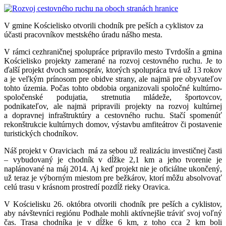
V gmine Kościelisko otvorili chodník pre peších a cyklistov za
účasti pracovníkov mestského úradu nášho mesta.
V rámci cezhraničnej spolupráce pripravilo mesto Tvrdošín a gmina
Kościelisko projekty zamerané na rozvoj cestovného ruchu. Je to
ďalší projekt dvoch samospráv, ktorých spolupráca trvá už 13 rokov
a je veľkým prínosom pre obidve strany, ale najmä pre obyvateľov
tohto územia. Počas tohto obdobia organizovali spoločné kultúrno-
spoločenské podujatia, stretnutia mládeže, športovcov,
podnikateľov, ale najmä pripravili projekty na rozvoj kultúrnej
a dopravnej infraštruktúry a cestovného ruchu. Stačí spomenúť
rekonštrukcie kultúrnych domov, výstavbu amfiteátrov či postavenie
turistických chodníkov.
Náš projekt v Oraviciach má za sebou už realizáciu investičnej časti
– vybudovaný je chodník v dĺžke 2,1 km a jeho tvorenie je
naplánované na máj 2014. Aj keď projekt nie je oficiálne ukončený,
už teraz je výborným miestom pre bežkárov, ktorí môžu absolvovať
celú trasu v krásnom prostredí pozdĺž rieky Oravica.
V Kościelisku 26. októbra otvorili chodník pre peších a cyklistov,
aby návštevníci regiónu Podhale mohli aktívnejšie tráviť svoj voľný
čas. Trasa chodníka je v dĺžke 6 km, z toho cca 2 km boli