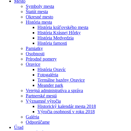
Mesto
Symboly mesta
Štatút mesta
Okresné mesto
História mesta
História kráľovského mesta
História Krásnej Hôrky
História Medvedzia
História farnosti
Pamiatky
Osobnosti
Prírodné pomery
Oravice
História Oravíc
Fotogaléria
Termálne bazény Oravice
Meander park
Verejná administratíva a správa
Partnerské mestá
Významné výročia
Historický kalendár mesta 2018
Výročia osobností v roku 2018
Galéria
Odporúčame
Úrad