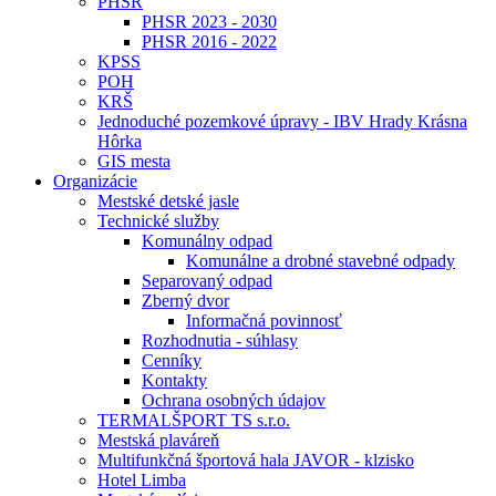
PHSR
PHSR 2023 - 2030
PHSR 2016 - 2022
KPSS
POH
KRŠ
Jednoduché pozemkové úpravy - IBV Hrady Krásna
Hôrka
GIS mesta
Organizácie
Mestské detské jasle
Technické služby
Komunálny odpad
Komunálne a drobné stavebné odpady
Separovaný odpad
Zberný dvor
Informačná povinnosť
Rozhodnutia - súhlasy
Cenníky
Kontakty
Ochrana osobných údajov
TERMALŠPORT TS s.r.o.
Mestská plaváreň
Multifunkčná športová hala JAVOR - klzisko
Hotel Limba