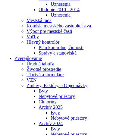
Uznesenia
Obdobie 2010 - 2014
Uznesenia
Mestská rada
Komisie mestského zastupiteľstva
Výbor pre mestské časti
Voľby
Hlavný kontrolór
Plán kontrolnej činnosti
Správy a stanoviská
Zverejňovanie
Úradná tabuľa
Životné prostredie
Tlačivá a formuláre
VZN
Zmluvy, Faktúry, a Objednávky
Byty
Nebytové priestory
Cintoríny
Archív 2025
Byty
Nebytové priestory
Archív 2024
Byty
Nebytové priestory