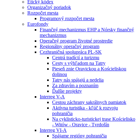
Etický kódex
Organizačný poriadok
Rozpočet mesta
Programový rozpočet mesta
Eurofondy
Finančný mechanizmus EHP a Nórsky finančný
mechanizmus
Operačný program životné prostredie
Regionálny operačný program
Cezhraničná spolupráca PL-SK
Centrá tradícií a turizmu
Cesty s výhľadom na Tatry
Pieseň znie Oravickou a Kościeliskou
dolinou
Tatry nás spájajú a nedelia
Za zdravím a poznaním
Ďalšie projekty
Interreg V-A
Cestou záchrany sakrálnych pamiatok
Aktívna turistika - kľúč k rozvoju
pohraničia
Na cyklisticko-turistickej trase Kościelisko
- Witów - Oravice - Tvrdošín
Interreg VI-A
Spájame regióny pohraničia