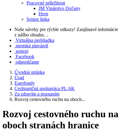
Pracovné príležitosti
JM Vinárstvo Doľany
Hern
Senior linka
Naše návrhy pre rýchle odkazy!
Zaujímavé informácie
z nášho obsahu…
Virtuálna prehliadka
mestská plaváreň
seniori
Facebook
odporúčame
Úvodná stránka
Úrad
Eurofondy
Cezhraničná spolupráca PL-SK
Za zdravím a poznaním
Rozvoj cestovného ruchu na oboch...
Rozvoj cestovného ruchu na
oboch stranách hranice