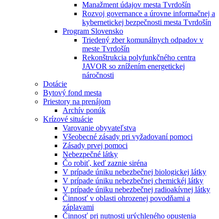
Manažment údajov mesta Tvrdošín
Rozvoj governance a úrovne informačnej a
kybernetickej bezpečnosti mesta Tvrdošín
Program Slovensko
Triedený zber komunálnych odpadov v
meste Tvrdošín
Rekonštrukcia polyfunkčného centra
JAVOR so znížením energetickej
náročnosti
Dotácie
Bytový fond mesta
Priestory na prenájom
Archív ponúk
Krízové situácie
Varovanie obyvateľstva
Všeobecné zásady pri vyžadovaní pomoci
Zásady prvej pomoci
Nebezpečné látky
Čo robiť, keď zaznie siréna
V prípade úniku nebezbečnej biologickej látky
V prípade úniku nebezbečnej chemickéj látky
V prípade úniku nebezbečnej radioakívnej látky
Činnosť v oblasti ohrozenej povodňami a
záplavami
Činnosť pri nutnosti urýchleného opustenia