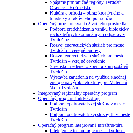
Spájame prihraničné regióny Tvrdošín –
Oravice – Kościelisko
Kultúra a príroda – obraz kreatívneho a
turisticky atraktívneho pohraničia
Operačný program kvalita životného prostredia
Podpora predchádzania vzniku biologicky
rozložiteľných komunálnych odpadov v
Tvrdošíne
Rozvoj energetických služieb pre mesto
Tvrdošín – verejné budovy
Rozvoj energetických služieb pre mesto
Tvrdošín – verejné osvetlenie
Stredisko triedeného zberu a kompostáreň
Tvrdošín
Výstavba zariadenia na využitie slnečnej
energie na výrobu elektriny pre Materskú
školu Tvrdošín
Integrovaný regionálny operačný program
Operačný program ľudské zdroje
Podpora opatrovateľskej služby v meste
Tvrdošín
Podpora opatrovateľskej služby II. v meste
Tvrdošín
Operačný program integrovaná infraštruktúra
Inteligentné technológie mesta Tvrdošín