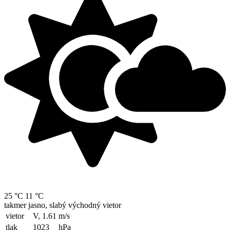
25 °C
11 °C
takmer jasno, slabý východný vietor
vietor
V, 1.61
m/s
tlak
1023
hPa