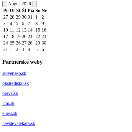
August
2026
Po
Ut
St
Št
Pia
So
Ne
27
28
29
30
31
1
2
3
4
5
6
7
8
9
10
11
12
13
14
15
16
17
18
19
20
21
22
23
24
25
26
27
28
29
30
31
1
2
3
4
5
6
Partnerské weby
slovensko.sk
okstredisko.sk
orava.sk
icm.sk
eures.sk
navstevalekara.sk