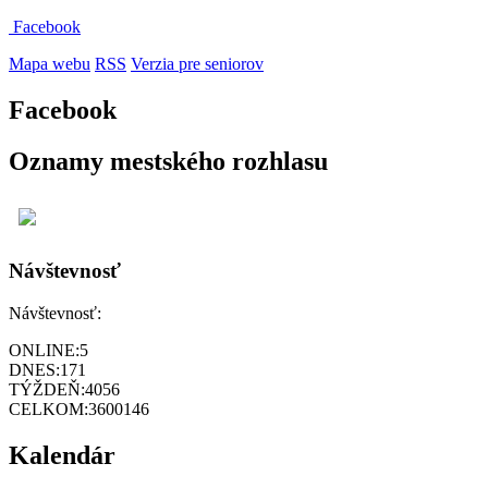
Facebook
Mapa webu
RSS
Verzia pre seniorov
Facebook
Oznamy mestského rozhlasu
Návštevnosť
Návštevnosť:
ONLINE:
5
DNES:
171
TÝŽDEŇ:
4056
CELKOM:
3600146
Kalendár