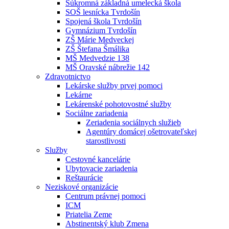
Súkromná základná umelecká škola
SOŠ lesnícka Tvrdošín
Spojená škola Tvrdošín
Gymnázium Tvrdošín
ZŠ Márie Medveckej
ZŠ Štefana Šmálika
MŠ Medvedzie 138
MŠ Oravské nábrežie 142
Zdravotnictvo
Lekárske služby prvej pomoci
Lekárne
Lekárenské pohotovostné služby
Sociálne zariadenia
Zeriadenia sociálnych služieb
Agentúry domácej ošetrovateľskej
starostlivosti
Služby
Cestovné kancelárie
Ubytovacie zariadenia
Reštaurácie
Neziskové organizácie
Centrum právnej pomoci
ICM
Priatelia Zeme
Abstinentský klub Zmena