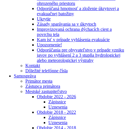
ohrozeného priestoru
Odporúčaná hmotnosť a zloženie úkrytovej a
evakuačnej batožiny
Ukrytie
Zásady sparávania sa v úkrytoch
Improvizovaná ochrana dýchacích ciest a
povrchu tela
Kam ísť v prípade vyhlásenia evakuácie
Upozornenie!
Odporúčania pre obyvateľstvo v prípade vzniku
javov po vyhlásení 2 a 3 stupňa hydrologickej
alebo meteorologickej výstrahy
Kontakt
Dôležité telefónne čísla
Samospráva
Primátor mesta
Zástupca primátora
Mestské zastupiteľstvo
Obdobie 2022 - 2026
Zápisnice
Uznesenia
Obdobie 2018 - 2022
Zápisnice
Uznesenia
Obdobie 2014 - 2018