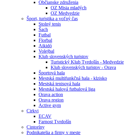
Občianske združenia
OZ Misia mladých
OZ Medvedzie
Šport, turistika a voľný čas
Stolný tenis
Šach
Futbal
Florbal
Aikidó
Volejbal
Klub slovenských turistov
Turistický Klub Tvrdošín - Medvedzie
Klub slovenských turistov - Orava
Športová hala
Mestská multifunkčná hala - klzisko
Mestská tenisová hala
Mestská halová futbalová liga
Orava action
Orava region
Active gym
Cirkvi
ECAV
Farnost Tvrdošín
Cintoríny
Podnikatelia a firmy v meste