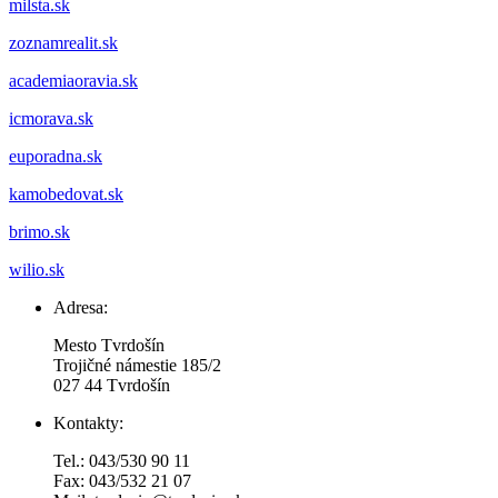
milsta.sk
zoznamrealit.sk
academiaoravia.sk
icmorava.sk
euporadna.sk
kamobedovat.sk
brimo.sk
wilio.sk
Adresa:
Mesto Tvrdošín
Trojičné námestie 185/2
027 44 Tvrdošín
Kontakty:
Tel.: 043/530 90 11
Fax: 043/532 21 07