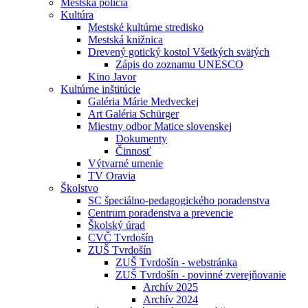
Mestská polícia
Kultúra
Mestské kultúrne stredisko
Mestská knižnica
Drevený gotický kostol Všetkých svätých
Zápis do zoznamu UNESCO
Kino Javor
Kultúrne inštitúcie
Galéria Márie Medveckej
Art Galéria Schürger
Miestny odbor Matice slovenskej
Dokumenty
Činnosť
Výtvarné umenie
TV Oravia
Školstvo
SC špeciálno-pedagogického poradenstva
Centrum poradenstva a prevencie
Školský úrad
CVČ Tvrdošín
ZUŠ Tvrdošín
ZUŠ Tvrdošín - webstránka
ZUŠ Tvrdošín - povinné zverejňovanie
Archív 2025
Archív 2024