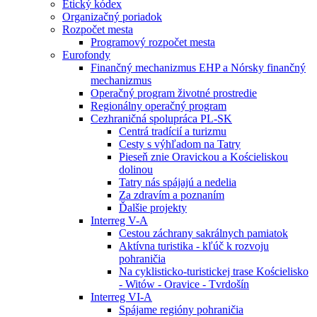
Etický kódex
Organizačný poriadok
Rozpočet mesta
Programový rozpočet mesta
Eurofondy
Finančný mechanizmus EHP a Nórsky finančný
mechanizmus
Operačný program životné prostredie
Regionálny operačný program
Cezhraničná spolupráca PL-SK
Centrá tradícií a turizmu
Cesty s výhľadom na Tatry
Pieseň znie Oravickou a Kościeliskou
dolinou
Tatry nás spájajú a nedelia
Za zdravím a poznaním
Ďalšie projekty
Interreg V-A
Cestou záchrany sakrálnych pamiatok
Aktívna turistika - kľúč k rozvoju
pohraničia
Na cyklisticko-turistickej trase Kościelisko
- Witów - Oravice - Tvrdošín
Interreg VI-A
Spájame regióny pohraničia