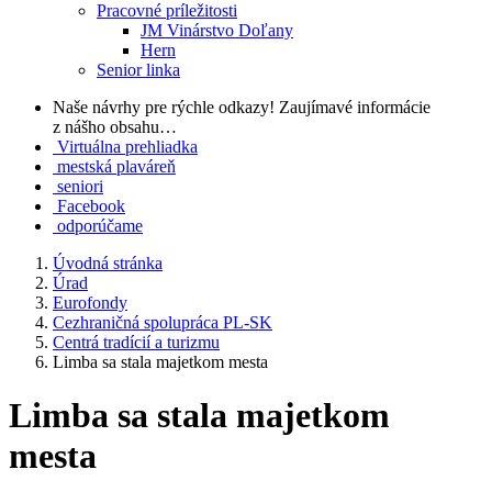
Pracovné príležitosti
JM Vinárstvo Doľany
Hern
Senior linka
Naše návrhy pre rýchle odkazy!
Zaujímavé informácie
z nášho obsahu…
Virtuálna prehliadka
mestská plaváreň
seniori
Facebook
odporúčame
Úvodná stránka
Úrad
Eurofondy
Cezhraničná spolupráca PL-SK
Centrá tradícií a turizmu
Limba sa stala majetkom mesta
Limba sa stala majetkom
mesta