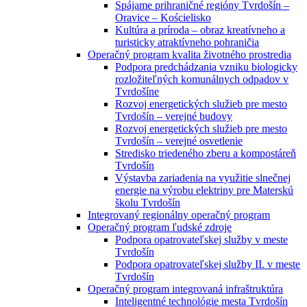
Spájame prihraničné regióny Tvrdošín –
Oravice – Kościelisko
Kultúra a príroda – obraz kreatívneho a
turisticky atraktívneho pohraničia
Operačný program kvalita životného prostredia
Podpora predchádzania vzniku biologicky
rozložiteľných komunálnych odpadov v
Tvrdošíne
Rozvoj energetických služieb pre mesto
Tvrdošín – verejné budovy
Rozvoj energetických služieb pre mesto
Tvrdošín – verejné osvetlenie
Stredisko triedeného zberu a kompostáreň
Tvrdošín
Výstavba zariadenia na využitie slnečnej
energie na výrobu elektriny pre Materskú
školu Tvrdošín
Integrovaný regionálny operačný program
Operačný program ľudské zdroje
Podpora opatrovateľskej služby v meste
Tvrdošín
Podpora opatrovateľskej služby II. v meste
Tvrdošín
Operačný program integrovaná infraštruktúra
Inteligentné technológie mesta Tvrdošín