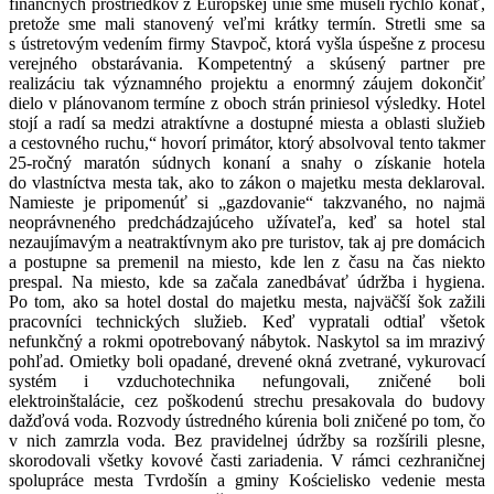
finančných prostriedkov z Európskej únie sme museli rýchlo konať,
pretože sme mali stanovený veľmi krátky termín. Stretli sme sa
s ústretovým vedením firmy Stavpoč, ktorá vyšla úspešne z procesu
verejného obstarávania. Kompetentný a skúsený partner pre
realizáciu tak významného projektu a enormný záujem dokončiť
dielo v plánovanom termíne z oboch strán priniesol výsledky. Hotel
stojí a radí sa medzi atraktívne a dostupné miesta a oblasti služieb
a cestovného ruchu,“ hovorí primátor, ktorý absolvoval tento takmer
25-ročný maratón súdnych konaní a snahy o získanie hotela
do vlastníctva mesta tak, ako to zákon o majetku mesta deklaroval.
Namieste je pripomenúť si „gazdovanie“ takzvaného, no najmä
neoprávneného predchádzajúceho užívateľa, keď sa hotel stal
nezaujímavým a neatraktívnym ako pre turistov, tak aj pre domácich
a postupne sa premenil na miesto, kde len z času na čas niekto
prespal. Na miesto, kde sa začala zanedbávať údržba i hygiena.
Po tom, ako sa hotel dostal do majetku mesta, najväčší šok zažili
pracovníci technických služieb. Keď vypratali odtiaľ všetok
nefunkčný a rokmi opotrebovaný nábytok. Naskytol sa im mrazivý
pohľad. Omietky boli opadané, drevené okná zvetrané, vykurovací
systém i vzduchotechnika nefungovali, zničené boli
elektroinštalácie, cez poškodenú strechu presakovala do budovy
dažďová voda. Rozvody ústredného kúrenia boli zničené po tom, čo
v nich zamrzla voda. Bez pravidelnej údržby sa rozšírili plesne,
skorodovali všetky kovové časti zariadenia. V rámci cezhraničnej
spolupráce mesta Tvrdošín a gminy Kościelisko vedenie mesta