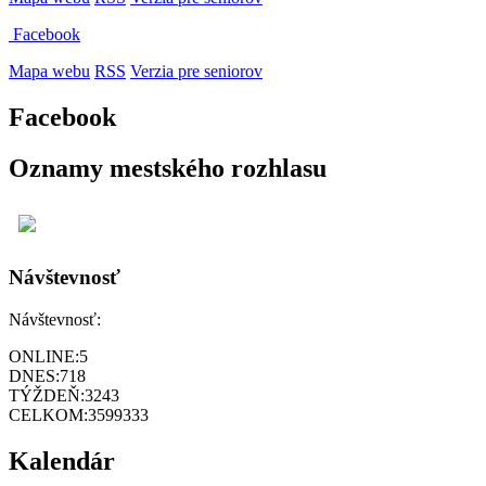
Facebook
Mapa webu
RSS
Verzia pre seniorov
Facebook
Oznamy mestského rozhlasu
Návštevnosť
Návštevnosť:
ONLINE:
5
DNES:
718
TÝŽDEŇ:
3243
CELKOM:
3599333
Kalendár