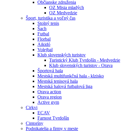
Občianske združenia
OZ Misia mladých
OZ Medvedzie
Šport, turistika a voľný čas
Stolný tenis
Šach
Futbal
Florbal
Aikidó
Volejbal
Klub slovenských turistov
Turistický Klub Tvrdošín - Medvedzie
Klub slovenských turistov - Orava
Športová hala
Mestská multifunkčná hala - klzisko
Mestská tenisová hala
Mestská halová futbalová liga
Orava action
Orava region
Active gym
Cirkvi
ECAV
Farnost Tvrdošín
Cintoríny
Podnikatelia a firmy v meste