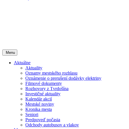
Menu
Aktuálne
Aktuality
Oznamy mestského rozhlasu
Oznámenie o prerušení dodávky elektriny
Filmové dokumenty
Rozhovory z Tvrdošína
Investičné aktuality
Kalendár akcií
Mestské noviny
Kronika mesta
Seniori
Predpoveď počasia
Odchody autobusov a vlakov