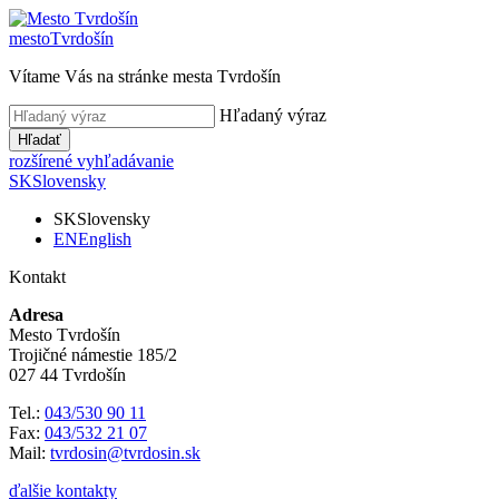
mesto
Tvrdošín
Vítame Vás na stránke mesta Tvrdošín
Hľadaný výraz
Hľadať
rozšírené vyhľadávanie
SK
Slovensky
SK
Slovensky
EN
English
Kontakt
Adresa
Mesto Tvrdošín
Trojičné námestie 185/2
027 44 Tvrdošín
Tel.:
043/530 90 11
Fax:
043/532 21 07
Mail:
tvrdosin@tvrdosin.sk
ďalšie kontakty