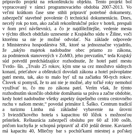
pripravilo projekt na rekonštrukciu objektu. Tento projekt bol
vypracovaný v rámci programovacieho obdobia 2007-2013. Vo
veľmi krátkom čase sme stihli pripraviť potrebné dokumenty,
zabezpečiť stavebné povolenie či technickú dokumentáciu. Dnes,
necelý rok po tom, ako začali rekonštrukčné práce v hoteli, prespali
v ňom prví návštevníci, a čo je najdôležitejšie, vedenie mesta
v týchto dňoch obdržalo uznesenie z Krajského súdu v Žiline, voči
ktorému sa nie je možné odvolať. Na základe odpovede
z Ministerstva hospodárstva SR, ktoré sa jednoznačne vyjadrilo,
že „takýto majetok nadobudne obec priamo zo zákona,
za podmienok stanovených v ZoMO, jeho prevzatím,“ teda Krajský
súd potvrdil predchádzajúce rozhodnutie, že hotel patrí mestu
Tvrdo- šín. „Trvalo 25 rokov, kým sme sa cez množstvo súdnych
konaní, prieťahov a obštrukcií dovolali zákona a hotel právoplatne
patrí mestu, tak, ako to malo byť už na začiatku 90-tych rokov.
Človek si pomyslí, že to ani nie je možné, aby toľké roky nemohol
využívať to, čo mu zo zákona patrí. Verím však, že týmto
rozhodnutím skončilo obdobie domáhania sa práva a začne obdobie,
kedy hotel nadobudne všetky aspekty úspešného centra cestovného
ruchu v našom meste,“ povedal primátor I. Šaško. Centrum tradícií
a turizmu Limba má základné vybavenie na úrovni
3 hviezdičkového hotela s kapacitou 60 lôžok s možnosťou
prísteliek. Reštaurácia zabezpečí obsluhu pre 60 až 100 osôb,
pričom kuchyňa je schopná pripraviť až 450 jedál denne. Kaviareň
má kapacitu 40, Mliečny bar s pochúťkami miestnej a poľskej