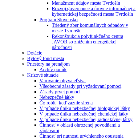
Manažment údajov mesta Tvrdošín
Rozvoj governance a úrovne informačnej a
kybernetickej bezpečnosti mesta Tvrdošín
Program Slovensko
Triedený zber komunálnych odpadov v
meste Tvrdošín
Rekonštrukcia polyfunkčného centra
JAVOR so znížením energetickej
náročnosti
Dotácie
Bytový fond mesta
Priestory na prenájom
Archív ponúk
Krízové situácie
Varovanie obyvateľstva
Všeobecné zásady pri vyžadovaní pomoci
Zásady prvej pomoci
Nebezpečné látky
Čo robiť, keď zaznie siréna
V prípade úniku nebezbečnej biologickej látky
V prípade úniku nebezbečnej chemickéj látky
V prípade úniku nebezbečnej radioakívnej látky
Činnosť v oblasti ohrozenej povodňami a
záplavami
Činnosť pri nutnosti urýchleného opustenia