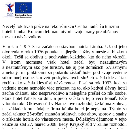
Necelý rok trvali práce na rekonštrukcii Centra tradícií a turizmu –
hoteli Limba. Koncom februára otvoril svoje brány pre občanov
mesta a návštevníkov.
V rok u 1 9 7 3 sa začalo so stavbou hotela Limba. Už od jeho
otvorenia v roku 1976 ponúkal najlepšie služby v meste aj blízkom
okolí. Tešil sa obdivu a pochvalám každého, kto do neho vkročil.
V istom momente však hotel začal byť nezaujímavým
a neatraktívnym ako pre turistov, tak aj pre domácich. Zvláštnymi
a nekalý- mi praktikami sa podarilo získať hotel pod svoje vedenie
súkromnej osobe. Úroveň poskytovaných služieb začala klesať tak
rýchlo ako začala klesať aj návštevnosť. Písal sa rok 1993, keď sa
vedenie mesta nemohlo viac prizerať na to, ako kedysi slávny hotel
začína chátrať, ako nespravodlivo a nelegálne prešiel do rúk osobe,
ktorá hotel ťahala ku dnu, a preto začalo v tejto veci konať. Ešte
v tomto roku Okresný súd v Námestove rozhodol, že kúpna zmluva,
na základe ktorej údajne firma kúpila hotel je neplatná. Týmto sa
začal takmer 25-ročný maratón súdnych prieťahov, sporov a snahy
o získanie hotela do vlastníctva mesta. Dôležitým dátumom v tejto
kauze sa stal 27. marec 2008, kedy Krajský súd v Žiline rozhodol,