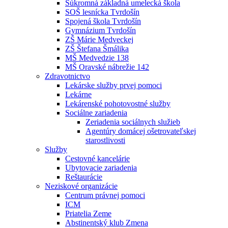
Súkromná základná umelecká škola
SOŠ lesnícka Tvrdošín
Spojená škola Tvrdošín
Gymnázium Tvrdošín
ZŠ Márie Medveckej
ZŠ Štefana Šmálika
MŠ Medvedzie 138
MŠ Oravské nábrežie 142
Zdravotnictvo
Lekárske služby prvej pomoci
Lekárne
Lekárenské pohotovostné služby
Sociálne zariadenia
Zeriadenia sociálnych služieb
Agentúry domácej ošetrovateľskej
starostlivosti
Služby
Cestovné kancelárie
Ubytovacie zariadenia
Reštaurácie
Neziskové organizácie
Centrum právnej pomoci
ICM
Priatelia Zeme
Abstinentský klub Zmena