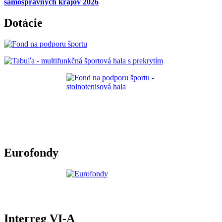
samosprávnych krajov 2026
Dotácie
Eurofondy
Interreg VI-A