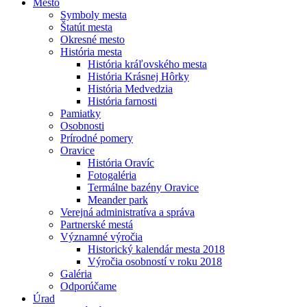
Mesto
Symboly mesta
Štatút mesta
Okresné mesto
História mesta
História kráľovského mesta
História Krásnej Hôrky
História Medvedzia
História farnosti
Pamiatky
Osobnosti
Prírodné pomery
Oravice
História Oravíc
Fotogaléria
Termálne bazény Oravice
Meander park
Verejná administratíva a správa
Partnerské mestá
Významné výročia
Historický kalendár mesta 2018
Výročia osobností v roku 2018
Galéria
Odporúčame
Úrad