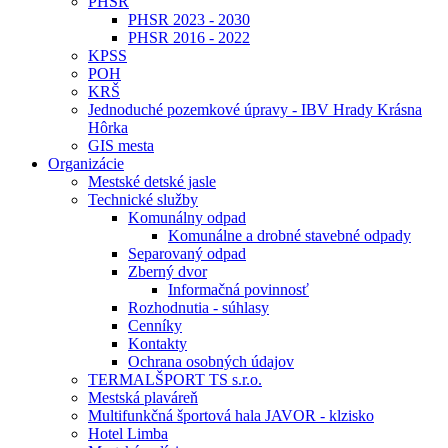
PHSR
PHSR 2023 - 2030
PHSR 2016 - 2022
KPSS
POH
KRŠ
Jednoduché pozemkové úpravy - IBV Hrady Krásna
Hôrka
GIS mesta
Organizácie
Mestské detské jasle
Technické služby
Komunálny odpad
Komunálne a drobné stavebné odpady
Separovaný odpad
Zberný dvor
Informačná povinnosť
Rozhodnutia - súhlasy
Cenníky
Kontakty
Ochrana osobných údajov
TERMALŠPORT TS s.r.o.
Mestská plaváreň
Multifunkčná športová hala JAVOR - klzisko
Hotel Limba