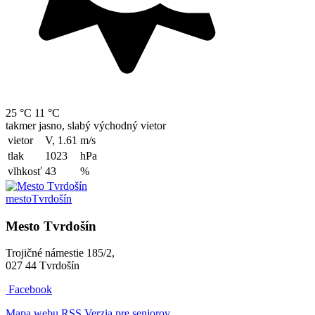
25 °C
11 °C
takmer jasno, slabý východný vietor
vietor
V, 1.61
m/s
tlak
1023
hPa
vlhkosť
43
%
mesto
Tvrdošín
Mesto Tvrdošín
Trojičné námestie 185/2,
027 44 Tvrdošín
Facebook
Mapa webu
RSS
Verzia pre seniorov