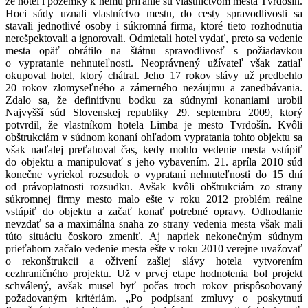
že hotel i pozemky k nemu priľahlé sú vlastníctvom mesta Tvrdošín.
Hoci súdy uznali vlastníctvo mestu, do cesty spravodlivosti sa
stavali jednotlivé osoby i súkromná firma, ktoré tieto rozhodnutia
nerešpektovali a ignorovali. Odmietali hotel vydať, preto sa vedenie
mesta opäť obrátilo na štátnu spravodlivosť s požiadavkou
o vypratanie nehnuteľnosti. Neoprávnený užívateľ však zatiaľ
okupoval hotel, ktorý chátral. Jeho 17 rokov slávy už predbehlo
20 rokov zlomyseľného a zámerného nezáujmu a zanedbávania.
Zdalo sa, že definitívnu bodku za súdnymi konaniami urobil
Najvyšší súd Slovenskej republiky 29. septembra 2009, ktorý
potvrdil, že vlastníkom hotela Limba je mesto Tvrdošín. Kvôli
obštrukciám v súdnom konaní ohľadom vypratania tohto objektu sa
však naďalej preťahoval čas, kedy mohlo vedenie mesta vstúpiť
do objektu a manipulovať s jeho vybavením. 21. apríla 2010 súd
konečne vyriekol rozsudok o vyprataní nehnuteľnosti do 15 dní
od právoplatnosti rozsudku. Avšak kvôli obštrukciám zo strany
súkromnej firmy mesto malo ešte v roku 2012 problém reálne
vstúpiť do objektu a začať konať potrebné opravy. Odhodlanie
nevzdať sa a maximálna snaha zo strany vedenia mesta však mali
túto situáciu čoskoro zmeniť. Aj napriek nekonečným súdnym
prieťahom začalo vedenie mesta ešte v roku 2010 verejne uvažovať
o rekonštrukcii a oživení zašlej slávy hotela vytvorením
cezhraničného projektu. Už v prvej etape hodnotenia bol projekt
schválený, avšak musel byť počas troch rokov prispôsobovaný
požadovaným kritériám. „Po podpísaní zmluvy o poskytnutí