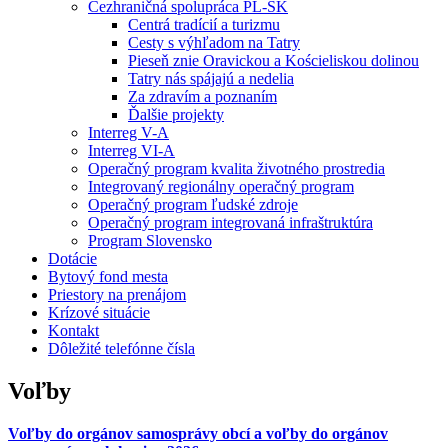
Cezhraničná spolupráca PL-SK
Centrá tradícií a turizmu
Cesty s výhľadom na Tatry
Pieseň znie Oravickou a Kościeliskou dolinou
Tatry nás spájajú a nedelia
Za zdravím a poznaním
Ďalšie projekty
Interreg V-A
Interreg VI-A
Operačný program kvalita životného prostredia
Integrovaný regionálny operačný program
Operačný program ľudské zdroje
Operačný program integrovaná infraštruktúra
Program Slovensko
Dotácie
Bytový fond mesta
Priestory na prenájom
Krízové situácie
Kontakt
Dôležité telefónne čísla
Voľby
Voľby do orgánov samosprávy obcí a voľby do orgánov