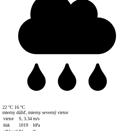
22 °C
16 °C
mierny dážď, mierny severný vietor
vietor
S, 3.34
m/s
tlak
1019
hPa