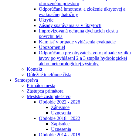
ohrozeného priestoru
Odporúčaná hmotnosť a zloženie úkrytovej a
evakuačnej batožiny
Ukrytie
Zásady sparávania sa v úkrytoch
Improvizovaná ochrana dýchacích ciest a
povrchu tela
Kam ísť v prípade vyhlásenia evakuácie
Upozornenie!
Odporúčania pre obyvateľstvo v prípade vzniku
javov po vyhlásení 2 a 3 stupňa hydrologickej
alebo meteorologickej výstrahy
Kontakt
Dôležité telefónne čísla
Samospráva
Primátor mesta
Zástupca primátora
Mestské zastupiteľstvo
Obdobie 2022 - 2026
Zápisnice
Uznesenia
Obdobie 2018 - 2022
Zápisnice
Uznesenia
Obdobie 2014 - 2018