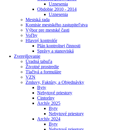
Uznesenia
Obdobie 2010 - 2014
Uznesenia
Mestská rada
Komisie mestského zastupiteľstva
Výbor pre mestské časti
Voľby
Hlavný kontrolór
Plán kontrolnej činnosti
Správy a stanoviská
Zverejňovanie
Úradná tabuľa
Životné prostredie
Tlačivá a formuláre
VZN
Zmluvy, Faktúry, a Objednávky
Byty
Nebytové priestory
Cintoríny
Archív 2025
Byty
Nebytové priestory
Archív 2024
Byty
Nebytové priestory