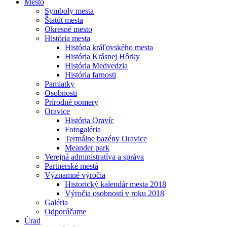
Mesto
Symboly mesta
Štatút mesta
Okresné mesto
História mesta
História kráľovského mesta
História Krásnej Hôrky
História Medvedzia
História farnosti
Pamiatky
Osobnosti
Prírodné pomery
Oravice
História Oravíc
Fotogaléria
Termálne bazény Oravice
Meander park
Verejná administratíva a správa
Partnerské mestá
Významné výročia
Historický kalendár mesta 2018
Výročia osobností v roku 2018
Galéria
Odporúčame
Úrad