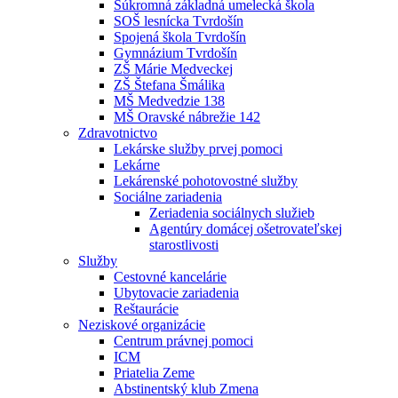
Súkromná základná umelecká škola
SOŠ lesnícka Tvrdošín
Spojená škola Tvrdošín
Gymnázium Tvrdošín
ZŠ Márie Medveckej
ZŠ Štefana Šmálika
MŠ Medvedzie 138
MŠ Oravské nábrežie 142
Zdravotnictvo
Lekárske služby prvej pomoci
Lekárne
Lekárenské pohotovostné služby
Sociálne zariadenia
Zeriadenia sociálnych služieb
Agentúry domácej ošetrovateľskej
starostlivosti
Služby
Cestovné kancelárie
Ubytovacie zariadenia
Reštaurácie
Neziskové organizácie
Centrum právnej pomoci
ICM
Priatelia Zeme
Abstinentský klub Zmena