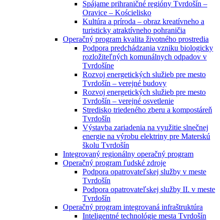
Spájame prihraničné regióny Tvrdošín –
Oravice – Kościelisko
Kultúra a príroda – obraz kreatívneho a
turisticky atraktívneho pohraničia
Operačný program kvalita životného prostredia
Podpora predchádzania vzniku biologicky
rozložiteľných komunálnych odpadov v
Tvrdošíne
Rozvoj energetických služieb pre mesto
Tvrdošín – verejné budovy
Rozvoj energetických služieb pre mesto
Tvrdošín – verejné osvetlenie
Stredisko triedeného zberu a kompostáreň
Tvrdošín
Výstavba zariadenia na využitie slnečnej
energie na výrobu elektriny pre Materskú
školu Tvrdošín
Integrovaný regionálny operačný program
Operačný program ľudské zdroje
Podpora opatrovateľskej služby v meste
Tvrdošín
Podpora opatrovateľskej služby II. v meste
Tvrdošín
Operačný program integrovaná infraštruktúra
Inteligentné technológie mesta Tvrdošín