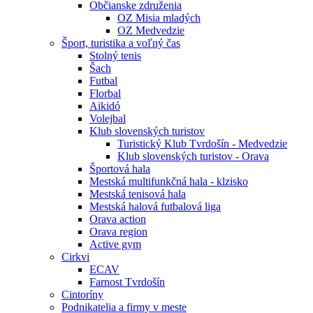
Občianske združenia
OZ Misia mladých
OZ Medvedzie
Šport, turistika a voľný čas
Stolný tenis
Šach
Futbal
Florbal
Aikidó
Volejbal
Klub slovenských turistov
Turistický Klub Tvrdošín - Medvedzie
Klub slovenských turistov - Orava
Športová hala
Mestská multifunkčná hala - klzisko
Mestská tenisová hala
Mestská halová futbalová liga
Orava action
Orava region
Active gym
Cirkvi
ECAV
Farnost Tvrdošín
Cintoríny
Podnikatelia a firmy v meste