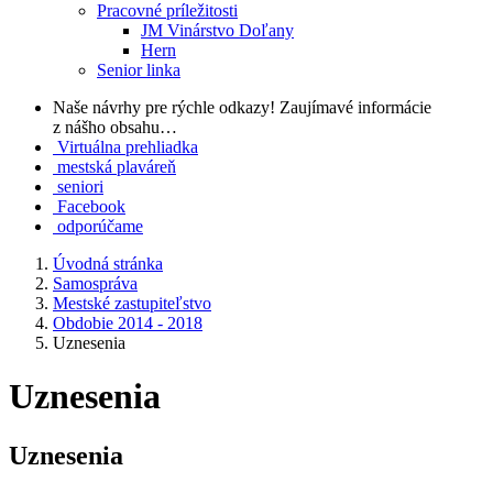
Pracovné príležitosti
JM Vinárstvo Doľany
Hern
Senior linka
Naše návrhy pre rýchle odkazy!
Zaujímavé informácie
z nášho obsahu…
Virtuálna prehliadka
mestská plaváreň
seniori
Facebook
odporúčame
Úvodná stránka
Samospráva
Mestské zastupiteľstvo
Obdobie 2014 - 2018
Uznesenia
Uznesenia
Uznesenia