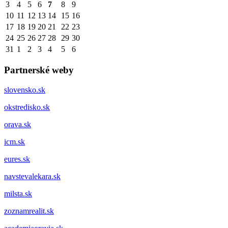
3
4
5
6
7
8
9
10
11
12
13
14
15
16
17
18
19
20
21
22
23
24
25
26
27
28
29
30
31
1
2
3
4
5
6
Partnerské weby
slovensko.sk
okstredisko.sk
orava.sk
icm.sk
eures.sk
navstevalekara.sk
milsta.sk
zoznamrealit.sk