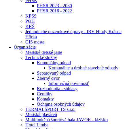
PHSR
PHSR 2023 - 2030
PHSR 2016 - 2022
KPSS
POH
KRŠ
Jednoduché pozemkové úpravy - IBV Hrady Krásna
Hôrka
GIS mesta
Organizácie
Mestské detské jasle
Technické služby
Komunálny odpad
Komunálne a drobné stavebné odpady
Separovaný odpad
Zberný dvor
Informačná povinnosť
Rozhodnutia - súhlasy
Cenníky
Kontakty
Ochrana osobných údajov
TERMALŠPORT TS s.r.o.
Mestská plaváreň
Multifunkčná športová hala JAVOR - klzisko
Hotel Limba