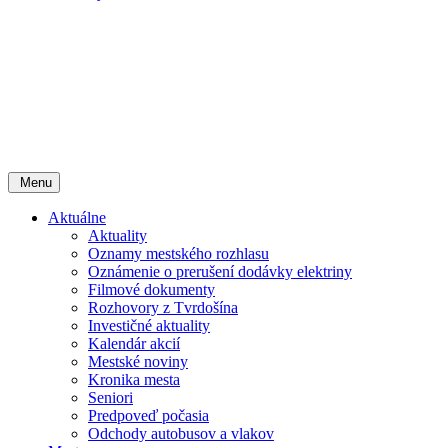
Menu
Aktuálne
Aktuality
Oznamy mestského rozhlasu
Oznámenie o prerušení dodávky elektriny
Filmové dokumenty
Rozhovory z Tvrdošína
Investičné aktuality
Kalendár akcií
Mestské noviny
Kronika mesta
Seniori
Predpoveď počasia
Odchody autobusov a vlakov