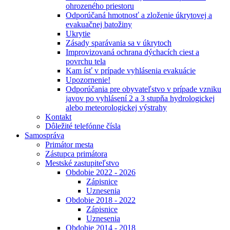
ohrozeného priestoru
Odporúčaná hmotnosť a zloženie úkrytovej a
evakuačnej batožiny
Ukrytie
Zásady sparávania sa v úkrytoch
Improvizovaná ochrana dýchacích ciest a
povrchu tela
Kam ísť v prípade vyhlásenia evakuácie
Upozornenie!
Odporúčania pre obyvateľstvo v prípade vzniku
javov po vyhlásení 2 a 3 stupňa hydrologickej
alebo meteorologickej výstrahy
Kontakt
Dôležité telefónne čísla
Samospráva
Primátor mesta
Zástupca primátora
Mestské zastupiteľstvo
Obdobie 2022 - 2026
Zápisnice
Uznesenia
Obdobie 2018 - 2022
Zápisnice
Uznesenia
Obdobie 2014 - 2018