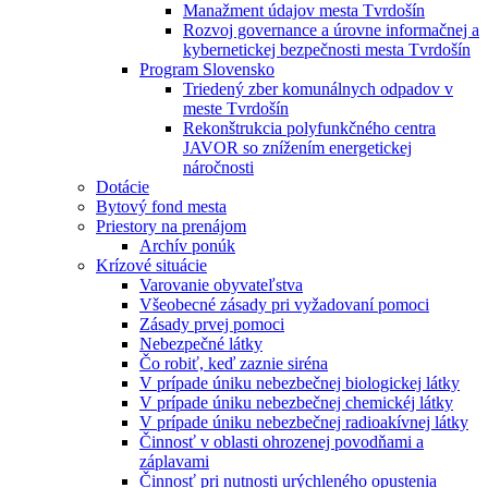
Manažment údajov mesta Tvrdošín
Rozvoj governance a úrovne informačnej a
kybernetickej bezpečnosti mesta Tvrdošín
Program Slovensko
Triedený zber komunálnych odpadov v
meste Tvrdošín
Rekonštrukcia polyfunkčného centra
JAVOR so znížením energetickej
náročnosti
Dotácie
Bytový fond mesta
Priestory na prenájom
Archív ponúk
Krízové situácie
Varovanie obyvateľstva
Všeobecné zásady pri vyžadovaní pomoci
Zásady prvej pomoci
Nebezpečné látky
Čo robiť, keď zaznie siréna
V prípade úniku nebezbečnej biologickej látky
V prípade úniku nebezbečnej chemickéj látky
V prípade úniku nebezbečnej radioakívnej látky
Činnosť v oblasti ohrozenej povodňami a
záplavami
Činnosť pri nutnosti urýchleného opustenia