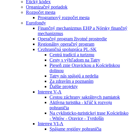
Etický kódex
Organizačný poriadok
Rozpočet mesta
Programový rozpočet mesta
Eurofondy
Finančný mechanizmus EHP a Nórsky finančný
mechanizmus
Operačný program životné prostredie
Regionálny operačný program
Cezhraničná spolupráca PL-SK
Centrá tradícií a turizmu
Cesty s výhľadom na Tatry
Pieseň znie Oravickou a Kościeliskou
dolinou
Tatry nás spájajú a nedelia
Za zdravím a poznaním
Ďalšie projekty
Interreg V-A
Cestou záchrany sakrálnych pamiatok
Aktívna turistika - kľúč k rozvoju
pohraničia
Na cyklisticko-turistickej trase Kościelisko
- Witów - Oravice - Tvrdošín
Interreg VI-A
Spájame regióny pohraničia