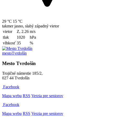
29 °C
15 °C
takmer jasno, slabý západný vietor
vietor
Z, 2.26
m/s
tlak
1020
hPa
vlhkosť
35
%
mesto
Tvrdošín
Mesto Tvrdošín
Trojičné námestie 185/2,
027 44 Tvrdošín
Facebook
Mapa webu
RSS
Verzia pre seniorov
Facebook
Mapa webu
RSS
Verzia pre seniorov