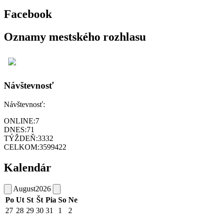
Facebook
Oznamy mestského rozhlasu
Návštevnosť
Návštevnosť:
ONLINE:
7
DNES:
71
TÝŽDEŇ:
3332
CELKOM:
3599422
Kalendár
August
2026
Po
Ut
St
Št
Pia
So
Ne
27
28
29
30
31
1
2