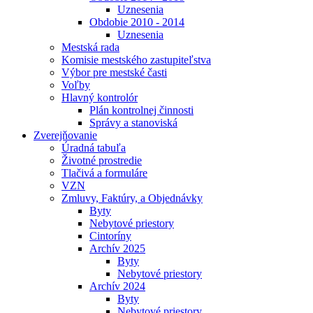
Uznesenia
Obdobie 2010 - 2014
Uznesenia
Mestská rada
Komisie mestského zastupiteľstva
Výbor pre mestské časti
Voľby
Hlavný kontrolór
Plán kontrolnej činnosti
Správy a stanoviská
Zverejňovanie
Úradná tabuľa
Životné prostredie
Tlačivá a formuláre
VZN
Zmluvy, Faktúry, a Objednávky
Byty
Nebytové priestory
Cintoríny
Archív 2025
Byty
Nebytové priestory
Archív 2024
Byty
Nebytové priestory