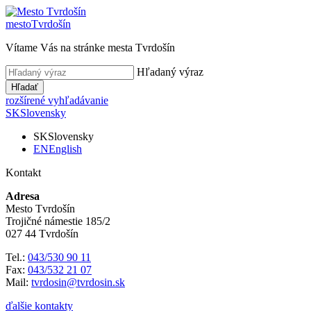
mesto
Tvrdošín
Vítame Vás na stránke mesta Tvrdošín
Hľadaný výraz
Hľadať
rozšírené vyhľadávanie
SK
Slovensky
SK
Slovensky
EN
English
Kontakt
Adresa
Mesto Tvrdošín
Trojičné námestie 185/2
027 44 Tvrdošín
Tel.:
043/530 90 11
Fax:
043/532 21 07
Mail:
tvrdosin@tvrdosin.sk
ďalšie kontakty