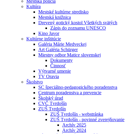
Mestská polícia
Kultúra
Mestské kultúrne stredisko
Mestská knižnica
Drevený gotický kostol Všetkých svätých
Zápis do zoznamu UNESCO
Kino Javor
Kultúrne inštitúcie
Galéria Márie Medveckej
Art Galéria Schürger
Miestny odbor Matice slovenskej
Dokumenty
Činnosť
Výtvarné umenie
TV Oravia
Školstvo
SC špeciálno-pedagogického poradenstva
Centrum poradenstva a prevencie
Školský úrad
CVČ Tvrdošín
ZUŠ Tvrdošín
ZUŠ Tvrdošín - webstránka
ZUŠ Tvrdošín - povinné zverejňovanie
Archív 2025
Archív 2024