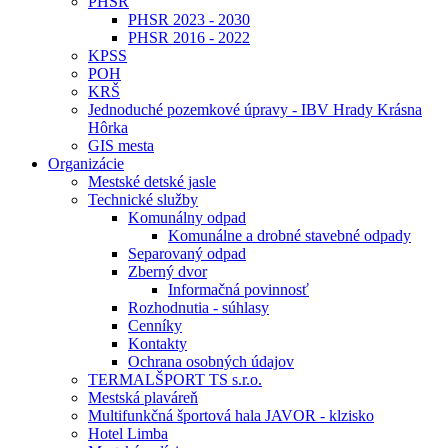
PHSR
PHSR 2023 - 2030
PHSR 2016 - 2022
KPSS
POH
KRŠ
Jednoduché pozemkové úpravy - IBV Hrady Krásna
Hôrka
GIS mesta
Organizácie
Mestské detské jasle
Technické služby
Komunálny odpad
Komunálne a drobné stavebné odpady
Separovaný odpad
Zberný dvor
Informačná povinnosť
Rozhodnutia - súhlasy
Cenníky
Kontakty
Ochrana osobných údajov
TERMALŠPORT TS s.r.o.
Mestská plaváreň
Multifunkčná športová hala JAVOR - klzisko
Hotel Limba