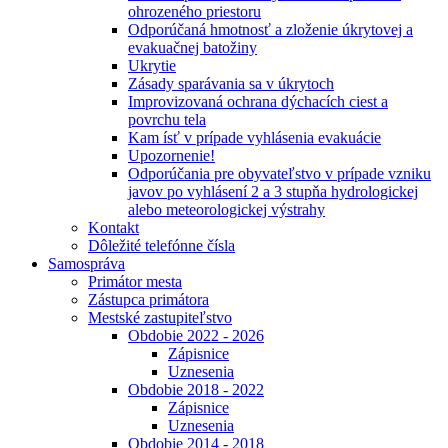
ohrozeného priestoru
Odporúčaná hmotnosť a zloženie úkrytovej a
evakuačnej batožiny
Ukrytie
Zásady sparávania sa v úkrytoch
Improvizovaná ochrana dýchacích ciest a
povrchu tela
Kam ísť v prípade vyhlásenia evakuácie
Upozornenie!
Odporúčania pre obyvateľstvo v prípade vzniku
javov po vyhlásení 2 a 3 stupňa hydrologickej
alebo meteorologickej výstrahy
Kontakt
Dôležité telefónne čísla
Samospráva
Primátor mesta
Zástupca primátora
Mestské zastupiteľstvo
Obdobie 2022 - 2026
Zápisnice
Uznesenia
Obdobie 2018 - 2022
Zápisnice
Uznesenia
Obdobie 2014 - 2018