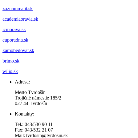
zoznamrealit.sk
academiaoravia.sk
icmorava.sk
euporadna.sk
kamobedovat.sk
brimo.sk
wilio.sk
Adresa:
Mesto Tvrdošín
Trojičné námestie 185/2
027 44 Tvrdošín
Kontakty:
Tel.: 043/530 90 11
Fax: 043/532 21 07
Mail: tvrdosin@tvrdosin.sk