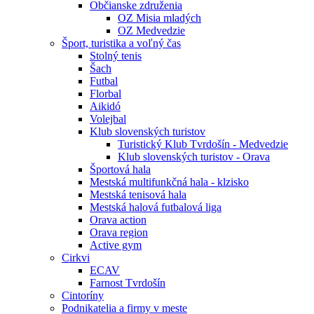
Občianske združenia
OZ Misia mladých
OZ Medvedzie
Šport, turistika a voľný čas
Stolný tenis
Šach
Futbal
Florbal
Aikidó
Volejbal
Klub slovenských turistov
Turistický Klub Tvrdošín - Medvedzie
Klub slovenských turistov - Orava
Športová hala
Mestská multifunkčná hala - klzisko
Mestská tenisová hala
Mestská halová futbalová liga
Orava action
Orava region
Active gym
Cirkvi
ECAV
Farnost Tvrdošín
Cintoríny
Podnikatelia a firmy v meste