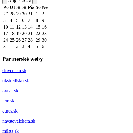
August
2026
Po
Ut
St
Št
Pia
So
Ne
27
28
29
30
31
1
2
3
4
5
6
7
8
9
10
11
12
13
14
15
16
17
18
19
20
21
22
23
24
25
26
27
28
29
30
31
1
2
3
4
5
6
Partnerské weby
slovensko.sk
okstredisko.sk
orava.sk
icm.sk
eures.sk
navstevalekara.sk
milsta.sk