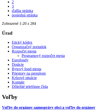
2
3
ďalšia stránka
posledná stránka
Zobrazené
1
-
20
z 284
Úrad
Etický kódex
Organizačný poriadok
Rozpočet mesta
Programový rozpočet mesta
Eurofondy
Dotácie
Bytový fond mesta
Priestory na prenájom
Krízové situácie
Kontakt
Dôležité telefónne čísla
Voľby
Voľby do orgánov samosprávy obcí a voľby do orgánov