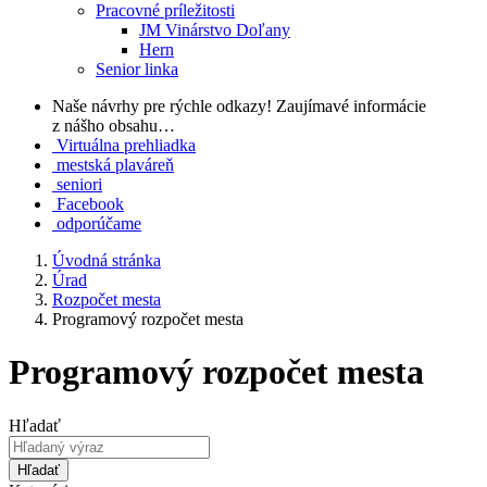
Pracovné príležitosti
JM Vinárstvo Doľany
Hern
Senior linka
Naše návrhy pre rýchle odkazy!
Zaujímavé informácie
z nášho obsahu…
Virtuálna prehliadka
mestská plaváreň
seniori
Facebook
odporúčame
Úvodná stránka
Úrad
Rozpočet mesta
Programový rozpočet mesta
Programový rozpočet mesta
Hľadať
Hľadať