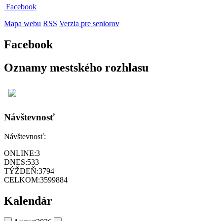
Facebook
Mapa webu
RSS
Verzia pre seniorov
Facebook
Oznamy mestského rozhlasu
Návštevnosť
Návštevnosť:
ONLINE:
3
DNES:
533
TÝŽDEŇ:
3794
CELKOM:
3599884
Kalendár