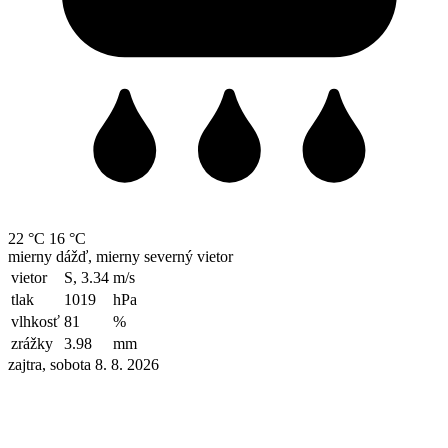
22 °C
16 °C
mierny dážď, mierny severný vietor
vietor
S, 3.34
m/s
tlak
1019
hPa
vlhkosť
81
%
zrážky
3.98
mm
zajtra, sobota 8. 8. 2026