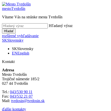
mesto
Tvrdošín
Vítame Vás na stránke mesta Tvrdošín
Hľadaný výraz
Hľadať
rozšírené vyhľadávanie
SK
Slovensky
SK
Slovensky
EN
English
Kontakt
Adresa
Mesto Tvrdošín
Trojičné námestie 185/2
027 44 Tvrdošín
Tel.:
043/530 90 11
Fax:
043/532 21 07
Mail:
tvrdosin@tvrdosin.sk
ďalšie kontakty