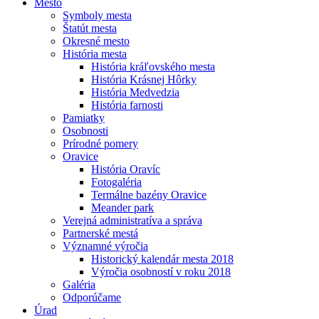
Mesto
Symboly mesta
Štatút mesta
Okresné mesto
História mesta
História kráľovského mesta
História Krásnej Hôrky
História Medvedzia
História farnosti
Pamiatky
Osobnosti
Prírodné pomery
Oravice
História Oravíc
Fotogaléria
Termálne bazény Oravice
Meander park
Verejná administratíva a správa
Partnerské mestá
Významné výročia
Historický kalendár mesta 2018
Výročia osobností v roku 2018
Galéria
Odporúčame
Úrad