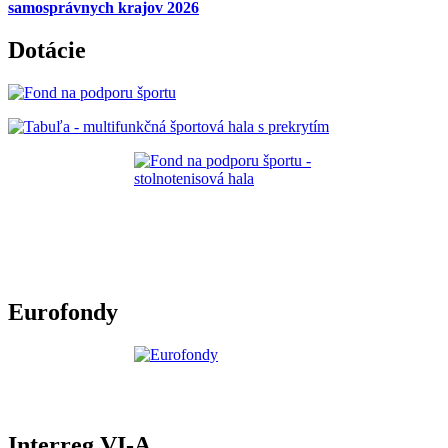
samosprávnych krajov 2026
Dotácie
Eurofondy
Interreg VI-A