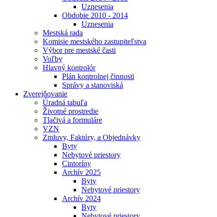
Uznesenia
Obdobie 2010 - 2014
Uznesenia
Mestská rada
Komisie mestského zastupiteľstva
Výbor pre mestské časti
Voľby
Hlavný kontrolór
Plán kontrolnej činnosti
Správy a stanoviská
Zverejňovanie
Úradná tabuľa
Životné prostredie
Tlačivá a formuláre
VZN
Zmluvy, Faktúry, a Objednávky
Byty
Nebytové priestory
Cintoríny
Archív 2025
Byty
Nebytové priestory
Archív 2024
Byty
Nebytové priestory