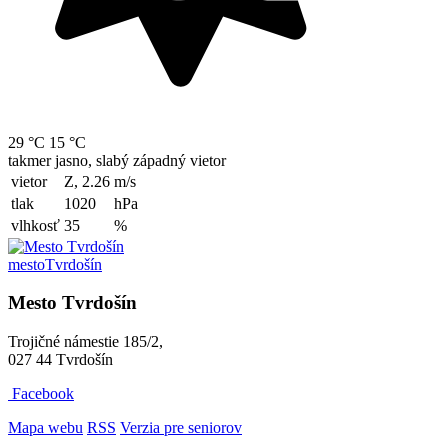
29 °C
15 °C
takmer jasno, slabý západný vietor
vietor
Z, 2.26
m/s
tlak
1020
hPa
vlhkosť
35
%
mesto
Tvrdošín
Mesto Tvrdošín
Trojičné námestie 185/2,
027 44 Tvrdošín
Facebook
Mapa webu
RSS
Verzia pre seniorov