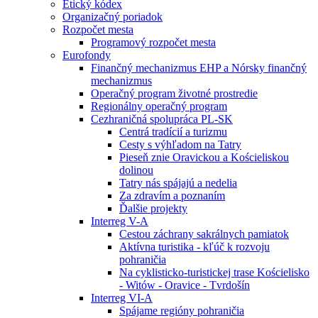
Etický kódex
Organizačný poriadok
Rozpočet mesta
Programový rozpočet mesta
Eurofondy
Finančný mechanizmus EHP a Nórsky finančný
mechanizmus
Operačný program životné prostredie
Regionálny operačný program
Cezhraničná spolupráca PL-SK
Centrá tradícií a turizmu
Cesty s výhľadom na Tatry
Pieseň znie Oravickou a Kościeliskou
dolinou
Tatry nás spájajú a nedelia
Za zdravím a poznaním
Ďalšie projekty
Interreg V-A
Cestou záchrany sakrálnych pamiatok
Aktívna turistika - kľúč k rozvoju
pohraničia
Na cyklisticko-turistickej trase Kościelisko
- Witów - Oravice - Tvrdošín
Interreg VI-A
Spájame regióny pohraničia