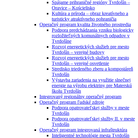
Spájame prihraničné regióny Tvrdošín –
Oravice – Kościelisko
Kultúra a príroda – obraz kreatívneho a
turisticky atraktívneho pohraničia
Operačný program kvalita životného prostredia
Podpora predchádzania vzniku biologicky
rozložiteľných komunálnych odpadov v
Tvrdošíne
Rozvoj energetických služieb pre mesto
Tvrdošín – verejné budovy
Rozvoj energetických služieb pre mesto
Tvrdošín – verejné osvetlenie
Stredisko triedeného zberu a kompostáreň
Tvrdošín
Výstavba zariadenia na využitie slnečnej
energie na výrobu elektriny pre Materskú
školu Tvrdošín
Integrovaný regionálny operačný program
Operačný program ľudské zdroje
Podpora opatrovateľskej služby v meste
Tvrdošín
Podpora opatrovateľskej služby II. v meste
Tvrdošín
Operačný program integrovaná infraštruktúra
Inteligentné technológie mesta Tvrdošín