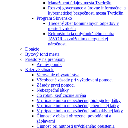
Manažment údajov mesta Tvrdošín
Rozvoj governance a úrovne informačnej a
kybernetickej bezpečnosti mesta Tvrdošín
Program Slovensko
Triedený zber komunálnych odpadov v
meste Tvrdošín
Rekonštrukcia polyfunkčného centra
JAVOR so znížením energetickej
náročnosti
Dotácie
Bytový fond mesta
Priestory na prenájom
Archív ponúk
Krízové situácie
Varovanie obyvateľstva
Všeobecné zásady pri vyžadovaní pomoci
Zásady prvej pomoci
Nebezpečné látky
Čo robiť, keď zaznie siréna
V prípade úniku nebezbečnej biologickej látky
V prípade úniku nebezbečnej chemickéj látky
V prípade úniku nebezbečnej radioakívnej látky
Činnosť v oblasti ohrozenej povodňami a
záplavami
Činnosť pri nutnosti urýchleného opustenia