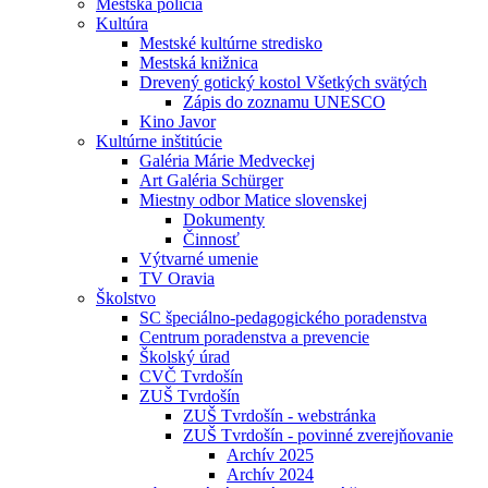
Mestská polícia
Kultúra
Mestské kultúrne stredisko
Mestská knižnica
Drevený gotický kostol Všetkých svätých
Zápis do zoznamu UNESCO
Kino Javor
Kultúrne inštitúcie
Galéria Márie Medveckej
Art Galéria Schürger
Miestny odbor Matice slovenskej
Dokumenty
Činnosť
Výtvarné umenie
TV Oravia
Školstvo
SC špeciálno-pedagogického poradenstva
Centrum poradenstva a prevencie
Školský úrad
CVČ Tvrdošín
ZUŠ Tvrdošín
ZUŠ Tvrdošín - webstránka
ZUŠ Tvrdošín - povinné zverejňovanie
Archív 2025
Archív 2024