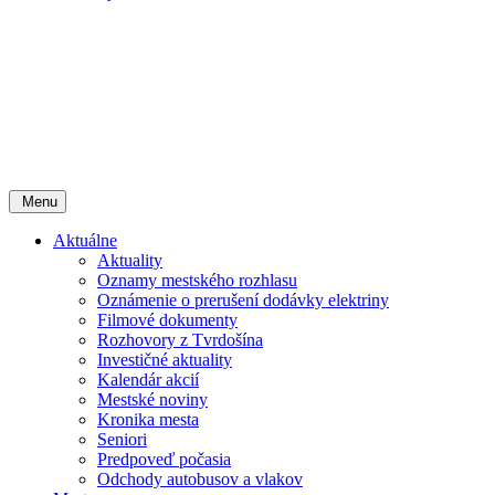
Menu
Aktuálne
Aktuality
Oznamy mestského rozhlasu
Oznámenie o prerušení dodávky elektriny
Filmové dokumenty
Rozhovory z Tvrdošína
Investičné aktuality
Kalendár akcií
Mestské noviny
Kronika mesta
Seniori
Predpoveď počasia
Odchody autobusov a vlakov