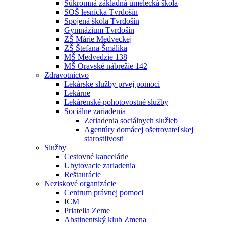
Súkromná základná umelecká škola
SOŠ lesnícka Tvrdošín
Spojená škola Tvrdošín
Gymnázium Tvrdošín
ZŠ Márie Medveckej
ZŠ Štefana Šmálika
MŠ Medvedzie 138
MŠ Oravské nábrežie 142
Zdravotnictvo
Lekárske služby prvej pomoci
Lekárne
Lekárenské pohotovostné služby
Sociálne zariadenia
Zeriadenia sociálnych služieb
Agentúry domácej ošetrovateľskej
starostlivosti
Služby
Cestovné kancelárie
Ubytovacie zariadenia
Reštaurácie
Neziskové organizácie
Centrum právnej pomoci
ICM
Priatelia Zeme
Abstinentský klub Zmena