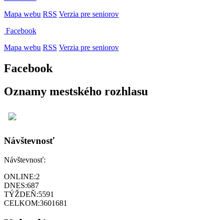
Mapa webu
RSS
Verzia pre seniorov
Facebook
Mapa webu
RSS
Verzia pre seniorov
Facebook
Oznamy mestského rozhlasu
Návštevnosť
Návštevnosť:
ONLINE:
2
DNES:
687
TÝŽDEŇ:
5591
CELKOM:
3601681