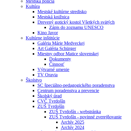
Mestská polícia
Kultúra
Mestské kultúrne stredisko
Mestská knižnica
Drevený gotický kostol Všetkých svätých
Zápis do zoznamu UNESCO
Kino Javor
Kultúrne inštitúcie
Galéria Márie Medveckej
Art Galéria Schürger
Miestny odbor Matice slovenskej
Dokumenty
Činnosť
Výtvarné umenie
TV Oravia
Školstvo
SC špeciálno-pedagogického poradenstva
Centrum poradenstva a prevencie
Školský úrad
CVČ Tvrdošín
ZUŠ Tvrdošín
ZUŠ Tvrdošín - webstránka
ZUŠ Tvrdošín - povinné zverejňovanie
Archív 2025
Archív 2024