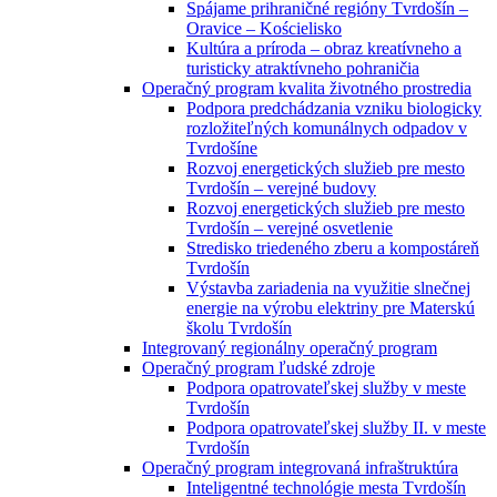
Spájame prihraničné regióny Tvrdošín –
Oravice – Kościelisko
Kultúra a príroda – obraz kreatívneho a
turisticky atraktívneho pohraničia
Operačný program kvalita životného prostredia
Podpora predchádzania vzniku biologicky
rozložiteľných komunálnych odpadov v
Tvrdošíne
Rozvoj energetických služieb pre mesto
Tvrdošín – verejné budovy
Rozvoj energetických služieb pre mesto
Tvrdošín – verejné osvetlenie
Stredisko triedeného zberu a kompostáreň
Tvrdošín
Výstavba zariadenia na využitie slnečnej
energie na výrobu elektriny pre Materskú
školu Tvrdošín
Integrovaný regionálny operačný program
Operačný program ľudské zdroje
Podpora opatrovateľskej služby v meste
Tvrdošín
Podpora opatrovateľskej služby II. v meste
Tvrdošín
Operačný program integrovaná infraštruktúra
Inteligentné technológie mesta Tvrdošín