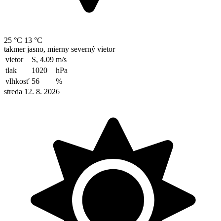
25 °C
13 °C
takmer jasno, mierny severný vietor
vietor
S, 4.09
m/s
tlak
1020
hPa
vlhkosť
56
%
streda 12. 8. 2026