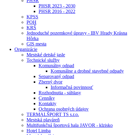
PHSR
PHSR 2023 - 2030
PHSR 2016 - 2022
KPSS
POH
KRŠ
Jednoduché pozemkové úpravy - IBV Hrady Krásna
Hôrka
GIS mesta
Organizácie
Mestské detské jasle
Technické služby
Komunálny odpad
Komunálne a drobné stavebné odpady
Separovaný odpad
Zberný dvor
Informačná povinnosť
Rozhodnutia - súhlasy
Cenníky
Kontakty
Ochrana osobných údajov
TERMALŠPORT TS s.r.o.
Mestská plaváreň
Multifunkčná športová hala JAVOR - klzisko
Hotel Limba