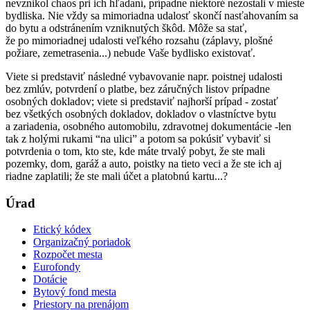
nevznikol chaos pri ich hľadaní, prípadne niektoré nezostali v mieste
bydliska. Nie vždy sa mimoriadna udalosť skončí nasťahovaním sa
do bytu a odstránením vzniknutých škôd. Môže sa stať,
že po mimoriadnej udalosti veľkého rozsahu (záplavy, plošné
požiare, zemetrasenia...) nebude Vaše bydlisko existovať.
Viete si predstaviť následné vybavovanie napr. poistnej udalosti
bez zmlúv, potvrdení o platbe, bez záručných listov prípadne
osobných dokladov; viete si predstaviť najhorší prípad - zostať
bez všetkých osobných dokladov, dokladov o vlastníctve bytu
a zariadenia, osobného automobilu, zdravotnej dokumentácie -len
tak z holými rukami “na ulici” a potom sa pokúsiť vybaviť si
potvrdenia o tom, kto ste, kde máte trvalý pobyt, že ste mali
pozemky, dom, garáž a auto, poistky na tieto veci a že ste ich aj
riadne zaplatili; že ste mali účet a platobnú kartu...?
Úrad
Etický kódex
Organizačný poriadok
Rozpočet mesta
Eurofondy
Dotácie
Bytový fond mesta
Priestory na prenájom