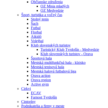
Občianske združenia
OZ Misia mladých
OZ Medvedzie
Šport, turistika a voľný čas
Stolný tenis
Šach
Futbal
Florbal
Aikidó
Volejbal
Klub slovenských turistov
Turistický Klub Tvrdošín - Medvedzie
Klub slovenských turistov - Orava
Športová hala
Mestská multifunkčná hala - klzisko
Mestská tenisová hala
Mestská halová futbalová liga
Orava action
Orava region
Active gym
Cirkvi
ECAV
Farnost Tvrdošín
Cintoríny
Podnikatelia a firmy v meste