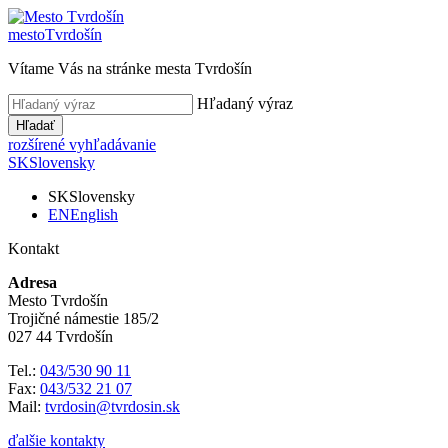
mesto
Tvrdošín
Vítame Vás na stránke mesta Tvrdošín
Hľadaný výraz
Hľadať
rozšírené vyhľadávanie
SK
Slovensky
SK
Slovensky
EN
English
Kontakt
Adresa
Mesto Tvrdošín
Trojičné námestie 185/2
027 44 Tvrdošín
Tel.:
043/530 90 11
Fax:
043/532 21 07
Mail:
tvrdosin@tvrdosin.sk
ďalšie kontakty