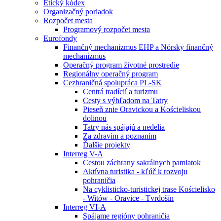
Etický kódex
Organizačný poriadok
Rozpočet mesta
Programový rozpočet mesta
Eurofondy
Finančný mechanizmus EHP a Nórsky finančný
mechanizmus
Operačný program životné prostredie
Regionálny operačný program
Cezhraničná spolupráca PL-SK
Centrá tradícií a turizmu
Cesty s výhľadom na Tatry
Pieseň znie Oravickou a Kościeliskou
dolinou
Tatry nás spájajú a nedelia
Za zdravím a poznaním
Ďalšie projekty
Interreg V-A
Cestou záchrany sakrálnych pamiatok
Aktívna turistika - kľúč k rozvoju
pohraničia
Na cyklisticko-turistickej trase Kościelisko
- Witów - Oravice - Tvrdošín
Interreg VI-A
Spájame regióny pohraničia