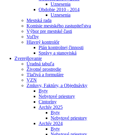
Uznesenia
Obdobie 2010 - 2014
Uznesenia
Mestská rada
Komisie mestského zastupiteľstva
Výbor pre mestské časti
Voľby
Hlavný kontrolór
Plán kontrolnej činnosti
Správy a stanoviská
Zverejňovanie
Úradná tabuľa
Životné prostredie
Tlačivá a formuláre
VZN
Zmluvy, Faktúry, a Objednávky
Byty
Nebytové priestory
Cintoríny
Archív 2025
Byty
Nebytové priestory
Archív 2024
Byty
Nebytové priestory