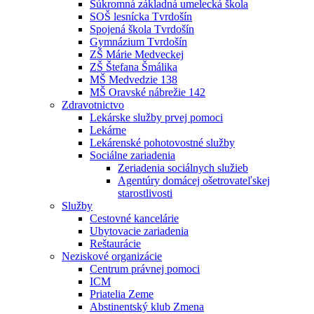
Súkromná základná umelecká škola
SOŠ lesnícka Tvrdošín
Spojená škola Tvrdošín
Gymnázium Tvrdošín
ZŠ Márie Medveckej
ZŠ Štefana Šmálika
MŠ Medvedzie 138
MŠ Oravské nábrežie 142
Zdravotnictvo
Lekárske služby prvej pomoci
Lekárne
Lekárenské pohotovostné služby
Sociálne zariadenia
Zeriadenia sociálnych služieb
Agentúry domácej ošetrovateľskej
starostlivosti
Služby
Cestovné kancelárie
Ubytovacie zariadenia
Reštaurácie
Neziskové organizácie
Centrum právnej pomoci
ICM
Priatelia Zeme
Abstinentský klub Zmena