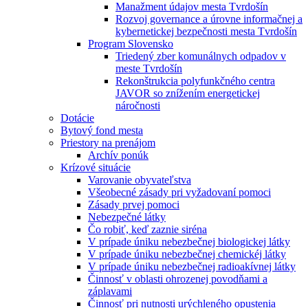
Manažment údajov mesta Tvrdošín
Rozvoj governance a úrovne informačnej a
kybernetickej bezpečnosti mesta Tvrdošín
Program Slovensko
Triedený zber komunálnych odpadov v
meste Tvrdošín
Rekonštrukcia polyfunkčného centra
JAVOR so znížením energetickej
náročnosti
Dotácie
Bytový fond mesta
Priestory na prenájom
Archív ponúk
Krízové situácie
Varovanie obyvateľstva
Všeobecné zásady pri vyžadovaní pomoci
Zásady prvej pomoci
Nebezpečné látky
Čo robiť, keď zaznie siréna
V prípade úniku nebezbečnej biologickej látky
V prípade úniku nebezbečnej chemickéj látky
V prípade úniku nebezbečnej radioakívnej látky
Činnosť v oblasti ohrozenej povodňami a
záplavami
Činnosť pri nutnosti urýchleného opustenia