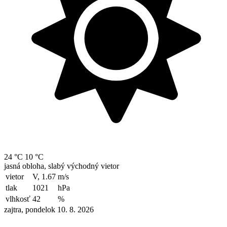
24 °C
10 °C
jasná obloha, slabý východný vietor
vietor
V, 1.67
m/s
tlak
1021
hPa
vlhkosť
42
%
zajtra, pondelok 10. 8. 2026