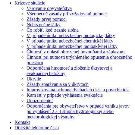
Krízové situácie
Varovanie obyvateľstva
Všeobecné zásady pri vyžadovaní pomoci
Zásady prvej pomoci
Nebezpečné látky
Čo robiť, keď zaznie siréna
V prípade úniku nebezbečnej biologickej látky
V prípade úniku nebezbečnej chemickéj látky
V prípade úniku nebezbečnej radioakívnej látky
Činnosť v oblasti ohrozenej povodňami a záplavami
Činnosť pri nutnosti urýchleného opustenia ohrozeného
priestoru
Odporúčaná hmotnosť a zloženie úkrytovej a
evakuačnej batožiny
Ukrytie
Zásady sparávania sa v úkrytoch
Improvizovaná ochrana dýchacích ciest a povrchu tela
Kam ísť v prípade vyhlásenia evakuácie
Upozornenie!
Odporúčania pre obyvateľstvo v prípade vzniku javov
po vyhlásení 2 a 3 stupňa hydrologickej alebo
meteorologickej výstrahy
Kontakt
Dôležité telefónne čísla