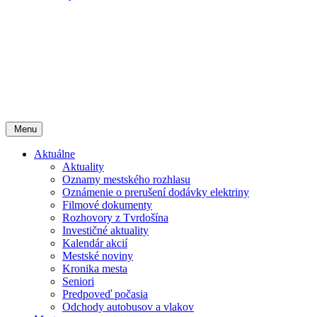
Menu
Aktuálne
Aktuality
Oznamy mestského rozhlasu
Oznámenie o prerušení dodávky elektriny
Filmové dokumenty
Rozhovory z Tvrdošína
Investičné aktuality
Kalendár akcií
Mestské noviny
Kronika mesta
Seniori
Predpoveď počasia
Odchody autobusov a vlakov