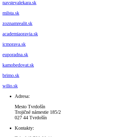
navstevalekara.sk
milsta.sk
zoznamrealit.sk
academiaoravia.sk
icmorava.sk
euporadna.sk
kamobedovat.sk
brimo.sk
wilio.sk
Adresa:
Mesto Tvrdošín
Trojičné námestie 185/2
027 44 Tvrdošín
Kontakty: