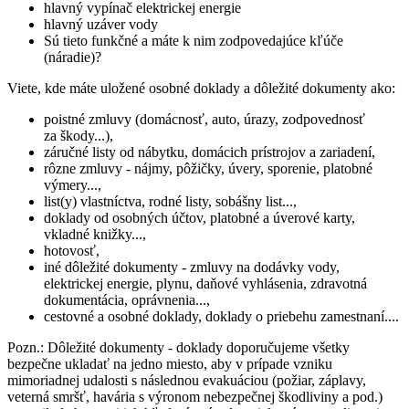
hlavný vypínač elektrickej energie
hlavný uzáver vody
Sú tieto funkčné a máte k nim zodpovedajúce kľúče
(náradie)?
Viete, kde máte uložené osobné doklady a dôležité dokumenty ako:
poistné zmluvy (domácnosť, auto, úrazy, zodpovednosť
za škody...),
záručné listy od nábytku, domácich prístrojov a zariadení,
rôzne zmluvy - nájmy, pôžičky, úvery, sporenie, platobné
výmery...,
list(y) vlastníctva, rodné listy, sobášny list...,
doklady od osobných účtov, platobné a úverové karty,
vkladné knižky...,
hotovosť,
iné dôležité dokumenty - zmluvy na dodávky vody,
elektrickej energie, plynu, daňové vyhlásenia, zdravotná
dokumentácia, oprávnenia...,
cestovné a osobné doklady, doklady o priebehu zamestnaní....
Pozn.: Dôležité dokumenty - doklady doporučujeme všetky
bezpečne ukladať na jedno miesto, aby v prípade vzniku
mimoriadnej udalosti s následnou evakuáciou (požiar, záplavy,
veterná smršť, havária s výronom nebezpečnej škodliviny a pod.)