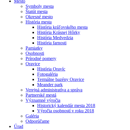
Mesto
Symboly mesta
Štatút mesta
Okresné mesto
História mesta
História kráľovského mesta
História Krásnej Hôrky
História Medvedzia
História farnosti
Pamiatky
Osobnosti
Prírodné pomery
Oravice
História Oravíc
Fotogaléria
Termálne bazény Oravice
Meander park
Verejná administratíva a správa
Partnerské mestá
Významné výročia
Historický kalendár mesta 2018
Výročia osobností v roku 2018
Galéria
Odporúčame
Úrad