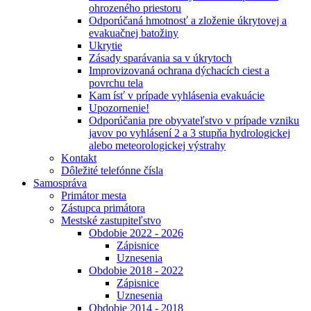
ohrozeného priestoru
Odporúčaná hmotnosť a zloženie úkrytovej a
evakuačnej batožiny
Ukrytie
Zásady sparávania sa v úkrytoch
Improvizovaná ochrana dýchacích ciest a
povrchu tela
Kam ísť v prípade vyhlásenia evakuácie
Upozornenie!
Odporúčania pre obyvateľstvo v prípade vzniku
javov po vyhlásení 2 a 3 stupňa hydrologickej
alebo meteorologickej výstrahy
Kontakt
Dôležité telefónne čísla
Samospráva
Primátor mesta
Zástupca primátora
Mestské zastupiteľstvo
Obdobie 2022 - 2026
Zápisnice
Uznesenia
Obdobie 2018 - 2022
Zápisnice
Uznesenia
Obdobie 2014 - 2018