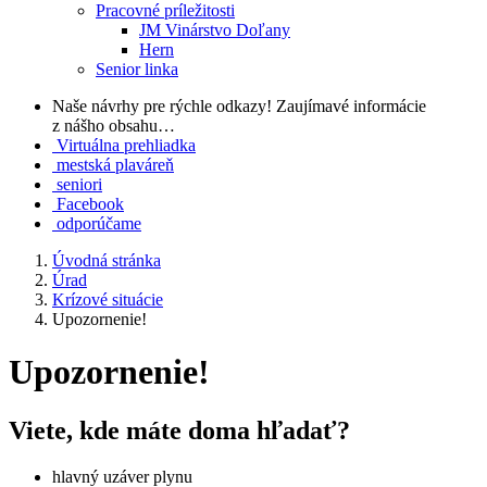
Pracovné príležitosti
JM Vinárstvo Doľany
Hern
Senior linka
Naše návrhy pre rýchle odkazy!
Zaujímavé informácie
z nášho obsahu…
Virtuálna prehliadka
mestská plaváreň
seniori
Facebook
odporúčame
Úvodná stránka
Úrad
Krízové situácie
Upozornenie!
Upozornenie!
Viete, kde máte doma hľadať?
hlavný uzáver plynu