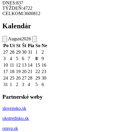
DNES:
837
TÝŽDEŇ:
4722
CELKOM:
3600812
Kalendár
August
2026
Po
Ut
St
Št
Pia
So
Ne
27
28
29
30
31
1
2
3
4
5
6
7
8
9
10
11
12
13
14
15
16
17
18
19
20
21
22
23
24
25
26
27
28
29
30
31
1
2
3
4
5
6
Partnerské weby
slovensko.sk
okstredisko.sk
orava.sk