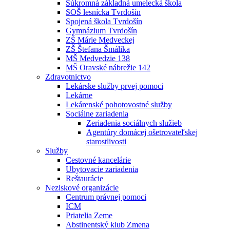
Súkromná základná umelecká škola
SOŠ lesnícka Tvrdošín
Spojená škola Tvrdošín
Gymnázium Tvrdošín
ZŠ Márie Medveckej
ZŠ Štefana Šmálika
MŠ Medvedzie 138
MŠ Oravské nábrežie 142
Zdravotnictvo
Lekárske služby prvej pomoci
Lekárne
Lekárenské pohotovostné služby
Sociálne zariadenia
Zeriadenia sociálnych služieb
Agentúry domácej ošetrovateľskej
starostlivosti
Služby
Cestovné kancelárie
Ubytovacie zariadenia
Reštaurácie
Neziskové organizácie
Centrum právnej pomoci
ICM
Priatelia Zeme
Abstinentský klub Zmena