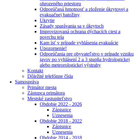
ohrozeného priestoru
Odporúčaná hmotnosť a zloženie úkrytovej a
evakuačnej batožiny
Ukrytie
Zásady sparávania sa v úkrytoch
Improvizovaná ochrana dýchacích ciest a
povrchu tela
Kam ísť v prípade vyhlásenia evakuácie
Upozornenie!
Odporúčania pre obyvateľstvo v prípade vzniku
javov po vyhlásení 2 a 3 stupňa hydrologickej
alebo meteorologickej výstrahy
Kontakt
Dôležité telefónne čísla
Samospráva
Primátor mesta
Zástupca primátora
Mestské zastupiteľstvo
Obdobie 2022 - 2026
Zápisnice
Uznesenia
Obdobie 2018 - 2022
Zápisnice
Uznesenia
Obdobie 2014 - 2018