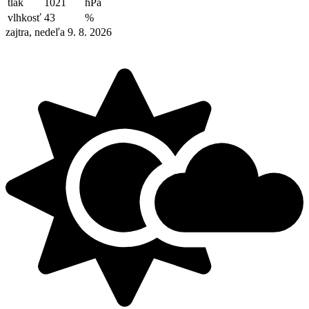
tlak
1021
hPa
vlhkosť
43
%
zajtra, nedeľa 9. 8. 2026