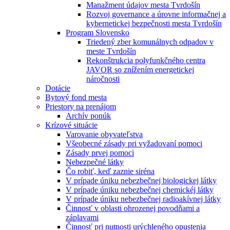
Manažment údajov mesta Tvrdošín
Rozvoj governance a úrovne informačnej a
kybernetickej bezpečnosti mesta Tvrdošín
Program Slovensko
Triedený zber komunálnych odpadov v
meste Tvrdošín
Rekonštrukcia polyfunkčného centra
JAVOR so znížením energetickej
náročnosti
Dotácie
Bytový fond mesta
Priestory na prenájom
Archív ponúk
Krízové situácie
Varovanie obyvateľstva
Všeobecné zásady pri vyžadovaní pomoci
Zásady prvej pomoci
Nebezpečné látky
Čo robiť, keď zaznie siréna
V prípade úniku nebezbečnej biologickej látky
V prípade úniku nebezbečnej chemickéj látky
V prípade úniku nebezbečnej radioakívnej látky
Činnosť v oblasti ohrozenej povodňami a
záplavami
Činnosť pri nutnosti urýchleného opustenia