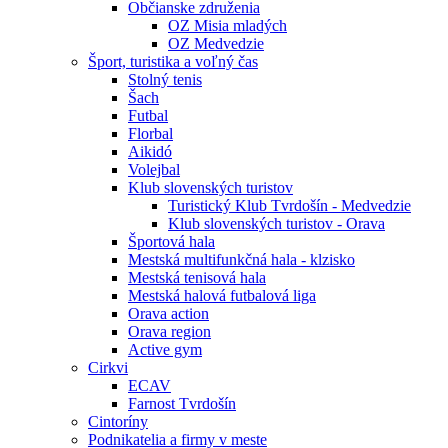
Občianske združenia
OZ Misia mladých
OZ Medvedzie
Šport, turistika a voľný čas
Stolný tenis
Šach
Futbal
Florbal
Aikidó
Volejbal
Klub slovenských turistov
Turistický Klub Tvrdošín - Medvedzie
Klub slovenských turistov - Orava
Športová hala
Mestská multifunkčná hala - klzisko
Mestská tenisová hala
Mestská halová futbalová liga
Orava action
Orava region
Active gym
Cirkvi
ECAV
Farnost Tvrdošín
Cintoríny
Podnikatelia a firmy v meste