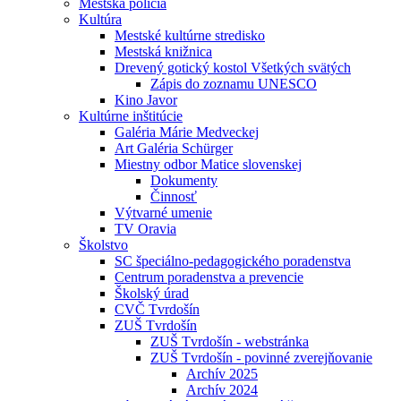
Mestská polícia
Kultúra
Mestské kultúrne stredisko
Mestská knižnica
Drevený gotický kostol Všetkých svätých
Zápis do zoznamu UNESCO
Kino Javor
Kultúrne inštitúcie
Galéria Márie Medveckej
Art Galéria Schürger
Miestny odbor Matice slovenskej
Dokumenty
Činnosť
Výtvarné umenie
TV Oravia
Školstvo
SC špeciálno-pedagogického poradenstva
Centrum poradenstva a prevencie
Školský úrad
CVČ Tvrdošín
ZUŠ Tvrdošín
ZUŠ Tvrdošín - webstránka
ZUŠ Tvrdošín - povinné zverejňovanie
Archív 2025
Archív 2024