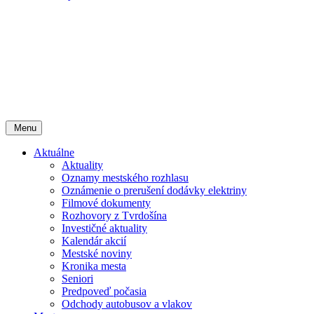
Menu
Aktuálne
Aktuality
Oznamy mestského rozhlasu
Oznámenie o prerušení dodávky elektriny
Filmové dokumenty
Rozhovory z Tvrdošína
Investičné aktuality
Kalendár akcií
Mestské noviny
Kronika mesta
Seniori
Predpoveď počasia
Odchody autobusov a vlakov