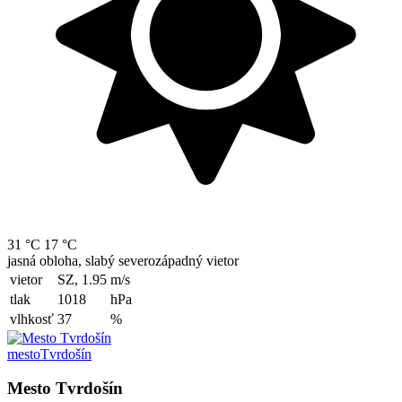
31 °C
17 °C
jasná obloha, slabý severozápadný vietor
vietor
SZ, 1.95
m/s
tlak
1018
hPa
vlhkosť
37
%
mesto
Tvrdošín
Mesto Tvrdošín