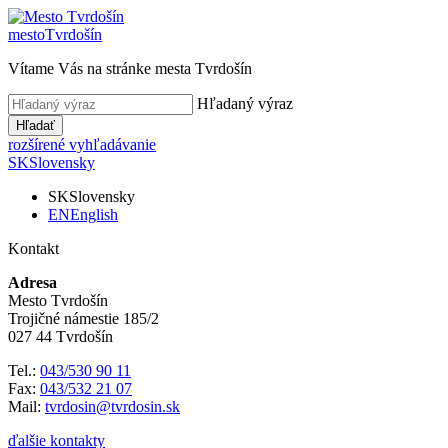
mesto
Tvrdošín
Vítame Vás na stránke mesta Tvrdošín
Hľadaný výraz
Hľadať
rozšírené vyhľadávanie
SK
Slovensky
SK
Slovensky
EN
English
Kontakt
Adresa
Mesto Tvrdošín
Trojičné námestie 185/2
027 44 Tvrdošín
Tel.:
043/530 90 11
Fax:
043/532 21 07
Mail:
tvrdosin@tvrdosin.sk
ďalšie kontakty