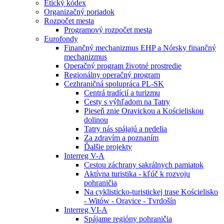
Etický kódex
Organizačný poriadok
Rozpočet mesta
Programový rozpočet mesta
Eurofondy
Finančný mechanizmus EHP a Nórsky finančný
mechanizmus
Operačný program životné prostredie
Regionálny operačný program
Cezhraničná spolupráca PL-SK
Centrá tradícií a turizmu
Cesty s výhľadom na Tatry
Pieseň znie Oravickou a Kościeliskou
dolinou
Tatry nás spájajú a nedelia
Za zdravím a poznaním
Ďalšie projekty
Interreg V-A
Cestou záchrany sakrálnych pamiatok
Aktívna turistika - kľúč k rozvoju
pohraničia
Na cyklisticko-turistickej trase Kościelisko
- Witów - Oravice - Tvrdošín
Interreg VI-A
Spájame regióny pohraničia