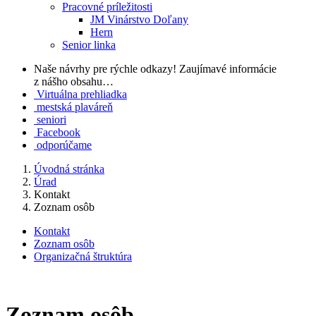
Pracovné príležitosti
JM Vinárstvo Doľany
Hern
Senior linka
Naše návrhy pre rýchle odkazy!
Zaujímavé informácie
z nášho obsahu…
Virtuálna prehliadka
mestská plaváreň
seniori
Facebook
odporúčame
Úvodná stránka
Úrad
Kontakt
Zoznam osôb
Kontakt
Zoznam osôb
Organizačná štruktúra
Zoznam osôb