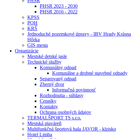
PHSR
PHSR 2023 - 2030
PHSR 2016 - 2022
KPSS
POH
KRŠ
Jednoduché pozemkové úpravy - IBV Hrady Krásna
Hôrka
GIS mesta
Organizácie
Mestské detské jasle
Technické služby
Komunálny odpad
Komunálne a drobné stavebné odpady
Separovaný odpad
Zberný dvor
Informačná povinnosť
Rozhodnutia - súhlasy
Cenníky
Kontakty
Ochrana osobných údajov
TERMALŠPORT TS s.r.o.
Mestská plaváreň
Multifunkčná športová hala JAVOR - klzisko
Hotel Limba