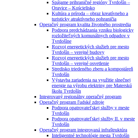
Spájame prihraničné regióny Tvrdošín –
Oravice – Kościelisko
Kultúra a príroda – obraz kreatívneho a
turisticky atraktívneho pohraničia
Operačný program kvalita životného prostredia
Podpora predchádzania vzniku biologicky
rozložiteľných komunálnych odpadov v
Tvrdošíne
Rozvoj energetických služieb pre mesto
Tvrdošín – verejné budovy
Rozvoj energetických služieb pre mesto
Tvrdošín – verejné osvetlenie
Stredisko triedeného zberu a kompostáreň
Tvrdošín
Výstavba zariadenia na využitie slnečnej
energie na výrobu elektriny pre Materskú
školu Tvrdošín
Integrovaný regionálny operačný program
Operačný program ľudské zdroje
Podpora opatrovateľskej služby v meste
Tvrdošín
Podpora opatrovateľskej služby II. v meste
Tvrdošín
Operačný program integrovaná infraštruktúra
Inteligentné technológie mesta Tvrdošín