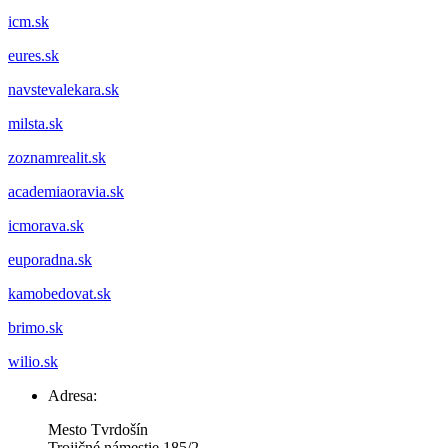
icm.sk
eures.sk
navstevalekara.sk
milsta.sk
zoznamrealit.sk
academiaoravia.sk
icmorava.sk
euporadna.sk
kamobedovat.sk
brimo.sk
wilio.sk
Adresa:
Mesto Tvrdošín
Trojičné námestie 185/2