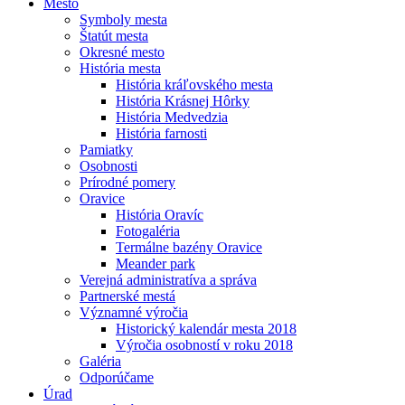
Mesto
Symboly mesta
Štatút mesta
Okresné mesto
História mesta
História kráľovského mesta
História Krásnej Hôrky
História Medvedzia
História farnosti
Pamiatky
Osobnosti
Prírodné pomery
Oravice
História Oravíc
Fotogaléria
Termálne bazény Oravice
Meander park
Verejná administratíva a správa
Partnerské mestá
Významné výročia
Historický kalendár mesta 2018
Výročia osobností v roku 2018
Galéria
Odporúčame
Úrad