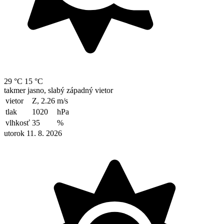
29 °C
15 °C
takmer jasno, slabý západný vietor
vietor
Z, 2.26
m/s
tlak
1020
hPa
vlhkosť
35
%
utorok 11. 8. 2026