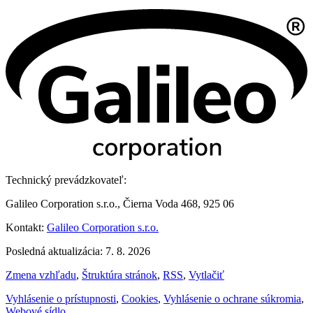
Technický prevádzkovateľ:
Galileo Corporation s.r.o., Čierna Voda 468, 925 06
Kontakt:
Galileo Corporation s.r.o.
Posledná aktualizácia: 7. 8. 2026
Zmena vzhľadu
,
Štruktúra stránok
,
RSS
,
Vytlačiť
Vyhlásenie o prístupnosti
,
Cookies
,
Vyhlásenie o ochrane súkromia
,
Webové sídlo