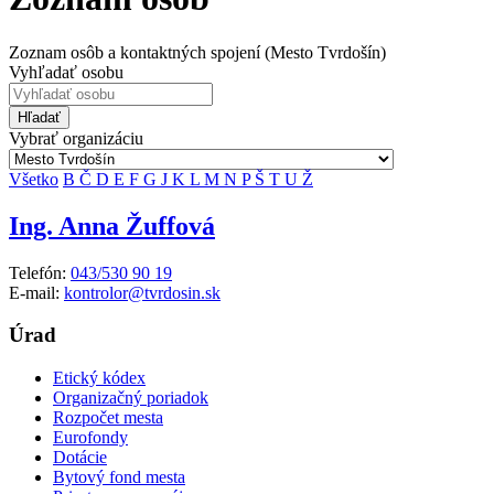
Zoznam osôb a kontaktných spojení (Mesto Tvrdošín)
Vyhľadať osobu
Hľadať
Vybrať organizáciu
Všetko
B
Č
D
E
F
G
J
K
L
M
N
P
Š
T
U
Ž
Ing. Anna Žuffová
Telefón:
043/530 90 19
E-mail:
kontrolor@tvrdosin.sk
Úrad
Etický kódex
Organizačný poriadok
Rozpočet mesta
Eurofondy
Dotácie
Bytový fond mesta