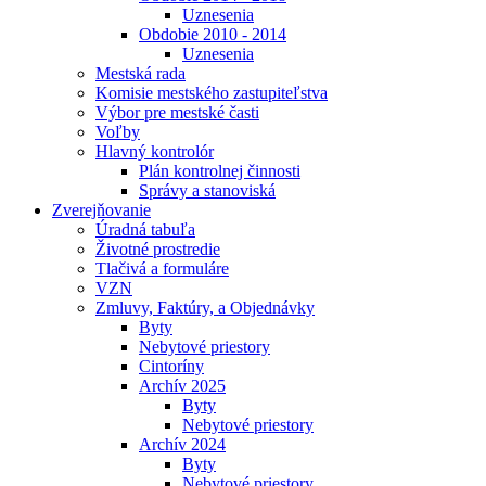
Uznesenia
Obdobie 2010 - 2014
Uznesenia
Mestská rada
Komisie mestského zastupiteľstva
Výbor pre mestské časti
Voľby
Hlavný kontrolór
Plán kontrolnej činnosti
Správy a stanoviská
Zverejňovanie
Úradná tabuľa
Životné prostredie
Tlačivá a formuláre
VZN
Zmluvy, Faktúry, a Objednávky
Byty
Nebytové priestory
Cintoríny
Archív 2025
Byty
Nebytové priestory
Archív 2024
Byty
Nebytové priestory