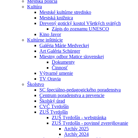
Mestská polícia
Kultúra
Mestské kultúrne stredisko
Mestská knižnica
Drevený gotický kostol Všetkých svätých
Zápis do zoznamu UNESCO
Kino Javor
Kultúrne inštitúcie
Galéria Márie Medveckej
Art Galéria Schürger
Miestny odbor Matice slovenskej
Dokumenty
Činnosť
Výtvarné umenie
TV Oravia
Školstvo
SC špeciálno-pedagogického poradenstva
Centrum poradenstva a prevencie
Školský úrad
CVČ Tvrdošín
ZUŠ Tvrdošín
ZUŠ Tvrdošín - webstránka
ZUŠ Tvrdošín - povinné zverejňovanie
Archív 2025
Archív 2024