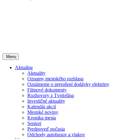
Menu
Aktuálne
Aktuality
Oznamy mestského rozhlasu
Oznámenie o prerušení dodávky elektriny
Filmové dokumenty
Rozhovory z Tvrdošína
Investičné aktuality
Kalendár akcií
Mestské noviny
Kronika mesta
Seniori
Predpoveď počasia
Odchody autobusov a vlakov