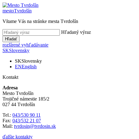
mesto
Tvrdošín
Vítame Vás na stránke mesta Tvrdošín
Hľadaný výraz
Hľadať
rozšírené vyhľadávanie
SK
Slovensky
SK
Slovensky
EN
English
Kontakt
Adresa
Mesto Tvrdošín
Trojičné námestie 185/2
027 44 Tvrdošín
Tel.:
043/530 90 11
Fax:
043/532 21 07
Mail:
tvrdosin@tvrdosin.sk
ďalšie kontakty