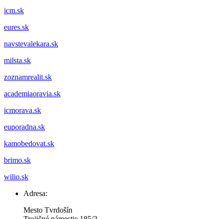
icm.sk
eures.sk
navstevalekara.sk
milsta.sk
zoznamrealit.sk
academiaoravia.sk
icmorava.sk
euporadna.sk
kamobedovat.sk
brimo.sk
wilio.sk
Adresa:
Mesto Tvrdošín
Trojičné námestie 185/2