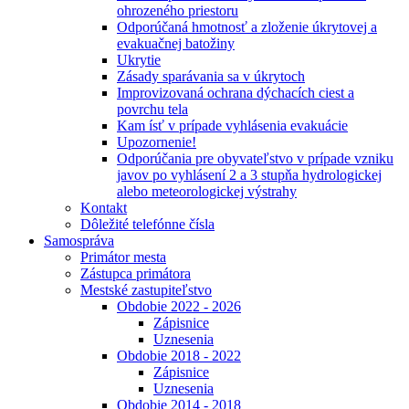
ohrozeného priestoru
Odporúčaná hmotnosť a zloženie úkrytovej a
evakuačnej batožiny
Ukrytie
Zásady sparávania sa v úkrytoch
Improvizovaná ochrana dýchacích ciest a
povrchu tela
Kam ísť v prípade vyhlásenia evakuácie
Upozornenie!
Odporúčania pre obyvateľstvo v prípade vzniku
javov po vyhlásení 2 a 3 stupňa hydrologickej
alebo meteorologickej výstrahy
Kontakt
Dôležité telefónne čísla
Samospráva
Primátor mesta
Zástupca primátora
Mestské zastupiteľstvo
Obdobie 2022 - 2026
Zápisnice
Uznesenia
Obdobie 2018 - 2022
Zápisnice
Uznesenia
Obdobie 2014 - 2018