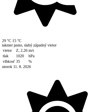
29 °C
15 °C
takmer jasno, slabý západný vietor
vietor
Z, 2.26
m/s
tlak
1020
hPa
vlhkosť
35
%
utorok 11. 8. 2026