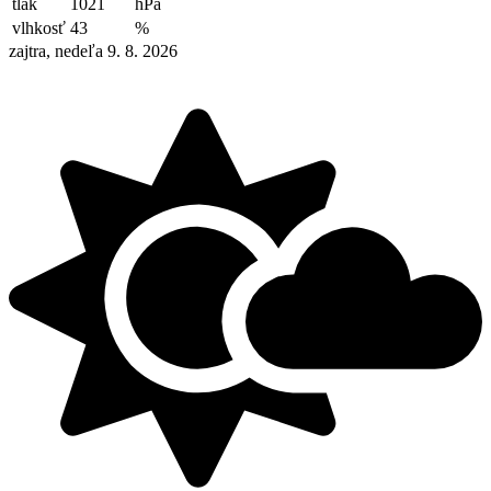
tlak
1021
hPa
vlhkosť
43
%
zajtra, nedeľa 9. 8. 2026