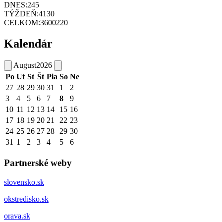
DNES:
245
TÝŽDEŇ:
4130
CELKOM:
3600220
Kalendár
August
2026
Po
Ut
St
Št
Pia
So
Ne
27
28
29
30
31
1
2
3
4
5
6
7
8
9
10
11
12
13
14
15
16
17
18
19
20
21
22
23
24
25
26
27
28
29
30
31
1
2
3
4
5
6
Partnerské weby
slovensko.sk
okstredisko.sk
orava.sk