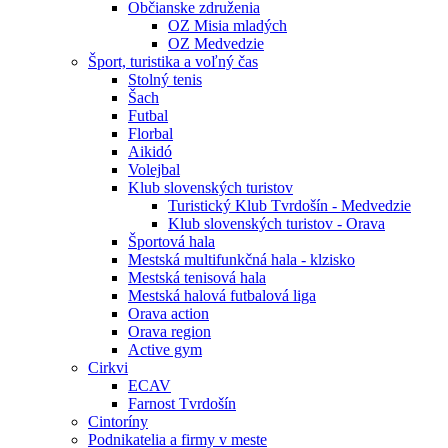
Občianske združenia
OZ Misia mladých
OZ Medvedzie
Šport, turistika a voľný čas
Stolný tenis
Šach
Futbal
Florbal
Aikidó
Volejbal
Klub slovenských turistov
Turistický Klub Tvrdošín - Medvedzie
Klub slovenských turistov - Orava
Športová hala
Mestská multifunkčná hala - klzisko
Mestská tenisová hala
Mestská halová futbalová liga
Orava action
Orava region
Active gym
Cirkvi
ECAV
Farnost Tvrdošín
Cintoríny
Podnikatelia a firmy v meste