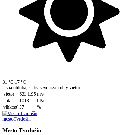
31 °C
17 °C
jasná obloha, slabý severozápadný vietor
vietor
SZ, 1.95
m/s
tlak
1018
hPa
vlhkosť
37
%
mesto
Tvrdošín
Mesto Tvrdošín