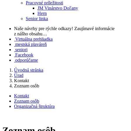
Pracovné príležitosti
JM Vinárstvo Doľany
Hern
Senior linka
Naše návrhy pre rýchle odkazy!
Zaujímavé informácie
z nášho obsahu…
Virtuálna prehliadka
mestská plaváreň
seniori
Facebook
odporúčame
Úvodná stránka
Úrad
Kontakt
Zoznam osôb
Kontakt
Zoznam osôb
Organizačná štruktúra
Zoznam osôb