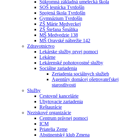
Súkromná základná umelecká škola
SOŠ lesnícka Tvrdošín
Spojená škola Tvrdošín
Gymnázium Tvrdošín
ZŠ Márie Medveckej
ZŠ Štefana Šmálika
MŠ Medvedzie 138
MŠ Oravské nábrežie 142
Zdravotnictvo
Lekárske služby prvej pomoci
Lekárne
Lekárenské pohotovostné služby
Sociálne zariadenia
Zeriadenia sociálnych služieb
Agentúry domácej ošetrovateľskej
starostlivosti
Služby
Cestovné kancelárie
Ubytovacie zariadenia
Reštaurácie
Neziskové organizácie
Centrum právnej pomoci
ICM
Priatelia Zeme
Abstinentský klub Zmena