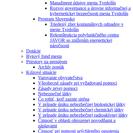
Manažment údajov mesta Tvrdošín
Rozvoj governance a úrovne informačnej a
kybernetickej bezpečnosti mesta Tvrdošín
Program Slovensko
Triedený zber komunálnych odpadov v
meste Tvrdošín
Rekonštrukcia polyfunkčného centra
JAVOR so znížením energetickej
náročnosti
Dotácie
Bytový fond mesta
Priestory na prenájom
Archív ponúk
Krízové situácie
Varovanie obyvateľstva
Všeobecné zásady pri vyžadovaní pomoci
Zásady prvej pomoci
Nebezpečné látky
Čo robiť, keď zaznie siréna
V prípade úniku nebezbečnej biologickej látky
V prípade úniku nebezbečnej chemickéj látky
V prípade úniku nebezbečnej radioakívnej látky
Činnosť v oblasti ohrozenej povodňami a
záplavami
Činnosť pri nutnosti urýchleného opustenia