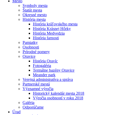
Mesto
Symboly mesta
Štatút mesta
Okresné mesto
História mesta
História kráľovského mesta
História Krásnej Hôrky
História Medvedzia
História farnosti
Pamiatky
Osobnosti
Prírodné pomery
Oravice
História Oravíc
Fotogaléria
Termálne bazény Oravice
Meander park
Verejná administratíva a správa
Partnerské mestá
Významné výročia
Historický kalendár mesta 2018
Výročia osobností v roku 2018
Galéria
Odporúčame
Úrad