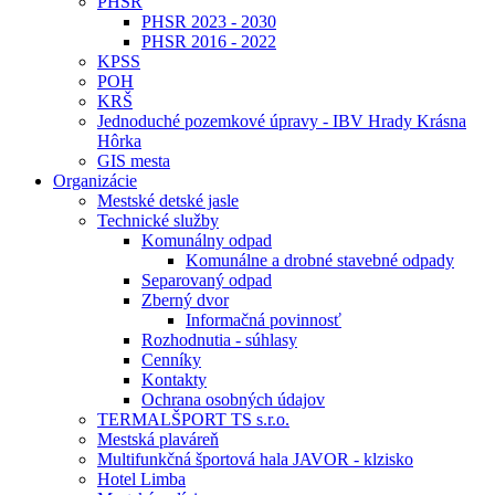
PHSR
PHSR 2023 - 2030
PHSR 2016 - 2022
KPSS
POH
KRŠ
Jednoduché pozemkové úpravy - IBV Hrady Krásna
Hôrka
GIS mesta
Organizácie
Mestské detské jasle
Technické služby
Komunálny odpad
Komunálne a drobné stavebné odpady
Separovaný odpad
Zberný dvor
Informačná povinnosť
Rozhodnutia - súhlasy
Cenníky
Kontakty
Ochrana osobných údajov
TERMALŠPORT TS s.r.o.
Mestská plaváreň
Multifunkčná športová hala JAVOR - klzisko
Hotel Limba