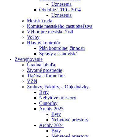
Uznesenia
Obdobie 2010 - 2014
Uznesenia
Mestská rada
Komisie mestského zastupiteľstva
Výbor pre mestské časti
Voľby
Hlavný kontrolór
Plán kontrolnej činnosti
Správy a stanoviská
Zverejňovanie
Úradná tabuľa
Životné prostredie
Tlačivá a formuláre
VZN
Zmluvy, Faktúry, a Objednávky
Byty
Nebytové priestory
Cintoríny
Archív 2025
Byty
Nebytové priestory
Archív 2024
Byty
Nebytové priestory