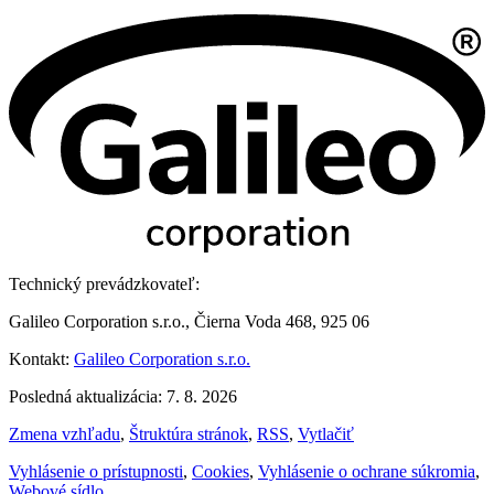
Technický prevádzkovateľ:
Galileo Corporation s.r.o., Čierna Voda 468, 925 06
Kontakt:
Galileo Corporation s.r.o.
Posledná aktualizácia: 7. 8. 2026
Zmena vzhľadu
,
Štruktúra stránok
,
RSS
,
Vytlačiť
Vyhlásenie o prístupnosti
,
Cookies
,
Vyhlásenie o ochrane súkromia
,
Webové sídlo