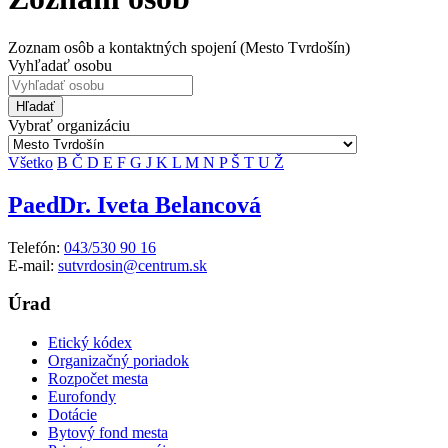
Zoznam osôb a kontaktných spojení (Mesto Tvrdošín)
Vyhľadať osobu
Hľadať
Vybrať organizáciu
Všetko
B
Č
D
E
F
G
J
K
L
M
N
P
Š
T
U
Ž
PaedDr. Iveta Belancová
Telefón:
043/530 90 16
E-mail:
sutvrdosin@centrum.sk
Úrad
Etický kódex
Organizačný poriadok
Rozpočet mesta
Eurofondy
Dotácie
Bytový fond mesta