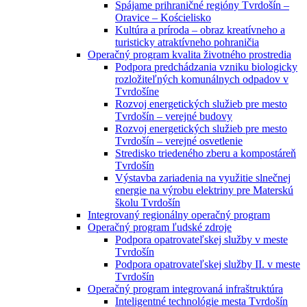
Spájame prihraničné regióny Tvrdošín –
Oravice – Kościelisko
Kultúra a príroda – obraz kreatívneho a
turisticky atraktívneho pohraničia
Operačný program kvalita životného prostredia
Podpora predchádzania vzniku biologicky
rozložiteľných komunálnych odpadov v
Tvrdošíne
Rozvoj energetických služieb pre mesto
Tvrdošín – verejné budovy
Rozvoj energetických služieb pre mesto
Tvrdošín – verejné osvetlenie
Stredisko triedeného zberu a kompostáreň
Tvrdošín
Výstavba zariadenia na využitie slnečnej
energie na výrobu elektriny pre Materskú
školu Tvrdošín
Integrovaný regionálny operačný program
Operačný program ľudské zdroje
Podpora opatrovateľskej služby v meste
Tvrdošín
Podpora opatrovateľskej služby II. v meste
Tvrdošín
Operačný program integrovaná infraštruktúra
Inteligentné technológie mesta Tvrdošín