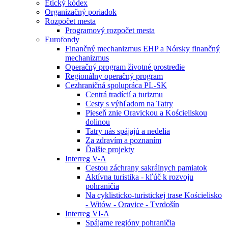
Etický kódex
Organizačný poriadok
Rozpočet mesta
Programový rozpočet mesta
Eurofondy
Finančný mechanizmus EHP a Nórsky finančný
mechanizmus
Operačný program životné prostredie
Regionálny operačný program
Cezhraničná spolupráca PL-SK
Centrá tradícií a turizmu
Cesty s výhľadom na Tatry
Pieseň znie Oravickou a Kościeliskou
dolinou
Tatry nás spájajú a nedelia
Za zdravím a poznaním
Ďalšie projekty
Interreg V-A
Cestou záchrany sakrálnych pamiatok
Aktívna turistika - kľúč k rozvoju
pohraničia
Na cyklisticko-turistickej trase Kościelisko
- Witów - Oravice - Tvrdošín
Interreg VI-A
Spájame regióny pohraničia