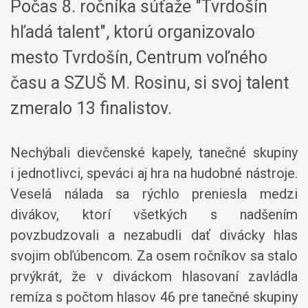
Počas 8. ročníka súťaže "Tvrdošín
hľadá talent", ktorú organizovalo
mesto Tvrdošín, Centrum voľného
času a SZUŠ M. Rosinu, si svoj talent
zmeralo 13 finalistov.
Nechýbali dievčenské kapely, tanečné skupiny
i jednotlivci, speváci aj hra na hudobné nástroje.
Veselá nálada sa rýchlo preniesla medzi
divákov, ktorí všetkých s nadšením
povzbudzovali a nezabudli dať divácky hlas
svojim obľúbencom. Za osem ročníkov sa stalo
prvýkrát, že v diváckom hlasovaní zavládla
remíza s počtom hlasov 46 pre tanečné skupiny