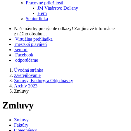
Pracovné príležitosti
JM Vinárstvo Doľany
Hern
Senior linka
Naše návrhy pre rýchle odkazy!
Zaujímavé informácie
z nášho obsahu…
Virtuálna prehliadka
mestská plaváreň
seniori
Facebook
odporúčame
Úvodná stránka
Zverejňovanie
Zmluvy, Faktúry, a Objednávky
Archív 2023
Zmluvy
Zmluvy
Zmluvy
Faktúry
Objednávky