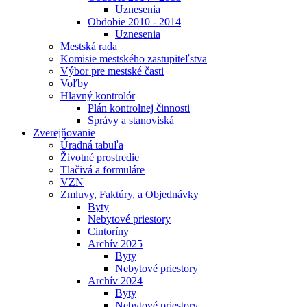
Uznesenia
Obdobie 2010 - 2014
Uznesenia
Mestská rada
Komisie mestského zastupiteľstva
Výbor pre mestské časti
Voľby
Hlavný kontrolór
Plán kontrolnej činnosti
Správy a stanoviská
Zverejňovanie
Úradná tabuľa
Životné prostredie
Tlačivá a formuláre
VZN
Zmluvy, Faktúry, a Objednávky
Byty
Nebytové priestory
Cintoríny
Archív 2025
Byty
Nebytové priestory
Archív 2024
Byty
Nebytové priestory