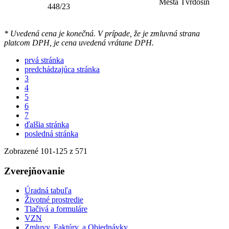
Mesta Tvrdošín
448/23
* Uvedená cena je konečná. V prípade, že je zmluvná strana
platcom DPH, je cena uvedená vrátane DPH.
prvá stránka
predchádzajúca stránka
3
4
5
6
7
ďalšia stránka
posledná stránka
Zobrazené
101
-
125
z 571
Zverejňovanie
Úradná tabuľa
Životné prostredie
Tlačivá a formuláre
VZN
Zmluvy, Faktúry, a Objednávky