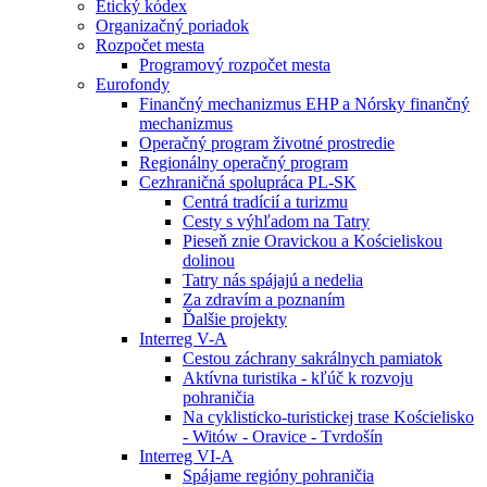
Etický kódex
Organizačný poriadok
Rozpočet mesta
Programový rozpočet mesta
Eurofondy
Finančný mechanizmus EHP a Nórsky finančný
mechanizmus
Operačný program životné prostredie
Regionálny operačný program
Cezhraničná spolupráca PL-SK
Centrá tradícií a turizmu
Cesty s výhľadom na Tatry
Pieseň znie Oravickou a Kościeliskou
dolinou
Tatry nás spájajú a nedelia
Za zdravím a poznaním
Ďalšie projekty
Interreg V-A
Cestou záchrany sakrálnych pamiatok
Aktívna turistika - kľúč k rozvoju
pohraničia
Na cyklisticko-turistickej trase Kościelisko
- Witów - Oravice - Tvrdošín
Interreg VI-A
Spájame regióny pohraničia