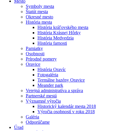
Mesto
Symboly mesta
Štatút mesta
Okresné mesto
História mesta
História kráľovského mesta
História Krásnej Hôrky
História Medvedzia
História farnosti
Pamiatky
Osobnosti
Prírodné pomery
Oravice
História Oravíc
Fotogaléria
Termálne bazény Oravice
Meander park
Verejná administratíva a správa
Partnerské mestá
Významné výročia
Historický kalendár mesta 2018
Výročia osobností v roku 2018
Galéria
Odporúčame
Úrad