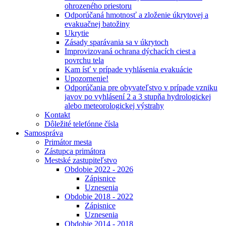
ohrozeného priestoru
Odporúčaná hmotnosť a zloženie úkrytovej a
evakuačnej batožiny
Ukrytie
Zásady sparávania sa v úkrytoch
Improvizovaná ochrana dýchacích ciest a
povrchu tela
Kam ísť v prípade vyhlásenia evakuácie
Upozornenie!
Odporúčania pre obyvateľstvo v prípade vzniku
javov po vyhlásení 2 a 3 stupňa hydrologickej
alebo meteorologickej výstrahy
Kontakt
Dôležité telefónne čísla
Samospráva
Primátor mesta
Zástupca primátora
Mestské zastupiteľstvo
Obdobie 2022 - 2026
Zápisnice
Uznesenia
Obdobie 2018 - 2022
Zápisnice
Uznesenia
Obdobie 2014 - 2018