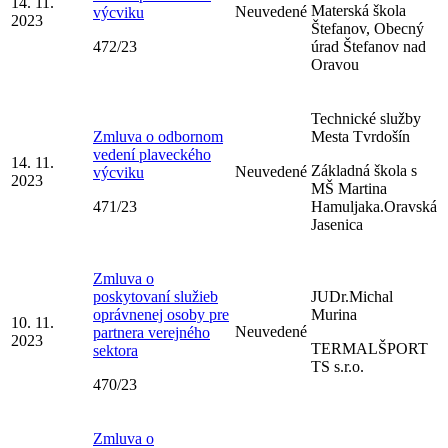
14. 11.
Materská škola
Neuvedené
výcviku
2023
Štefanov, Obecný
472/23
úrad Štefanov nad
Oravou
Technické služby
Zmluva o odbornom
Mesta Tvrdošín
vedení plaveckého
14. 11.
Základná škola s
Neuvedené
výcviku
2023
MŠ Martina
471/23
Hamuljaka.Oravská
Jasenica
Zmluva o
poskytovaní služieb
JUDr.Michal
oprávnenej osoby pre
Murina
10. 11.
Neuvedené
partnera verejného
2023
TERMALŠPORT
sektora
TS s.r.o.
470/23
Zmluva o