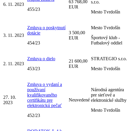
63 768,00
s.r.o.
6. 11. 2023
EUR
455/23
Mesto Tvrdošín
Zmluva o poskytnutí
Mesto Tvrdošín
3 500,00
dotácie
3. 11. 2023
Športový klub -
EUR
454/23
Futbalový oddiel
Zmluva o dielo
STRATEGIO s.r.o.
21 600,00
2. 11. 2023
EUR
453/23
Mesto Tvrdošín
Zmluva o vydaní a
používaní
Národná agentúra
kvalifikovaného
pre sieťové a
27. 10.
Neuvedené
certifikátu pre
elektronické služby
2023
elektronickú pečať
Mesto Tvrdošín
452/23