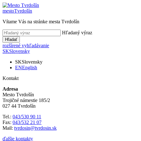
mesto
Tvrdošín
Vítame Vás na stránke mesta Tvrdošín
Hľadaný výraz
Hľadať
rozšírené vyhľadávanie
SK
Slovensky
SK
Slovensky
EN
English
Kontakt
Adresa
Mesto Tvrdošín
Trojičné námestie 185/2
027 44 Tvrdošín
Tel.:
043/530 90 11
Fax:
043/532 21 07
Mail:
tvrdosin@tvrdosin.sk
ďalšie kontakty