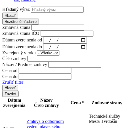
Hľadaný výraz
Hľadať
Rozšírené hľadanie
Zmluvná strana
Zmluvná strana IČO
Dátum zverejnenia od
Dátum zverejnenia do
Zverejnený v roku
Číslo zmluvy
Názov / Predmet zmluvy
Cena od
Cena do
Zrušiť filter
Zavrieť
Dátum
Názov
Cena *
Zmluvné strany
zverejnenia
Číslo zmluvy
Technické služby
Zmluva o odbornom
Mesta Tvrdošín
vedení plaveckého