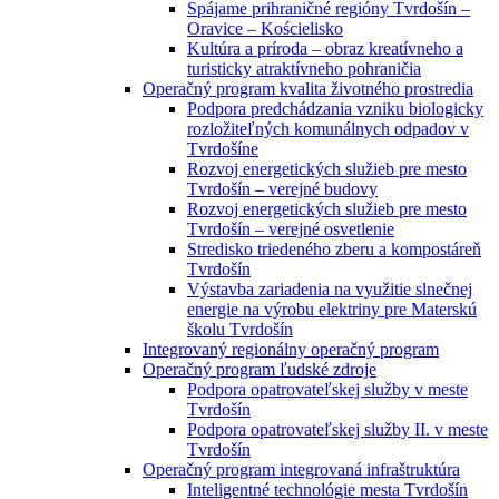
Spájame prihraničné regióny Tvrdošín –
Oravice – Kościelisko
Kultúra a príroda – obraz kreatívneho a
turisticky atraktívneho pohraničia
Operačný program kvalita životného prostredia
Podpora predchádzania vzniku biologicky
rozložiteľných komunálnych odpadov v
Tvrdošíne
Rozvoj energetických služieb pre mesto
Tvrdošín – verejné budovy
Rozvoj energetických služieb pre mesto
Tvrdošín – verejné osvetlenie
Stredisko triedeného zberu a kompostáreň
Tvrdošín
Výstavba zariadenia na využitie slnečnej
energie na výrobu elektriny pre Materskú
školu Tvrdošín
Integrovaný regionálny operačný program
Operačný program ľudské zdroje
Podpora opatrovateľskej služby v meste
Tvrdošín
Podpora opatrovateľskej služby II. v meste
Tvrdošín
Operačný program integrovaná infraštruktúra
Inteligentné technológie mesta Tvrdošín