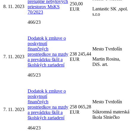
prenájme nebytových
250,00
8. 11. 2023
priestorov MsKS
Lantastic SK ,spol.
EUR
70/2023
s.r.o
466/23
Dodatok k zmluve o
poskytnutí
finančných
Mesto Tvrdošín
238 245,44
prostriedkov na mzdy
7. 11. 2023
Martin Rosina,
EUR
a prevádzku škôl a
DiS. art.
školských zariadení
465/23
Dodatok k zmluve o
poskytnutí
finančných
Mesto Tvrdošín
258 065,28
prostriedkov na mzdy
7. 11. 2023
Súkromná materská
EUR
a prevádzku škôl a
škola Slniečko
školských zariadení
464/23