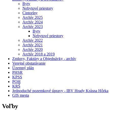
Byty
Nebytové priestory
Cintoríny
Archív 2025
Archív 2024
Archív 2023
Byty
Nebytové priestory
Archív 2022
Archív 2021
Archív 2020
Archív 2018 a 2019
Zmluvy, Faktúry a Objednávky - archív
Verejné obstarávanie
Územný plán
PHSR
KPSS
POH
KRŠ
Jednoduché pozemkové úpravy - IBV Hrady Krásna Hôrka
GIS mesta
Voľby