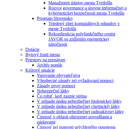
Manažment údajov mesta Tvrdošín
Rozvoj governance a úrovne informačnej a
kybernetickej bezpečnosti mesta Tvrdošín
Program Slovensko
Triedený zber komunálnych odpadov v
meste Tvrdošín
Rekonštrukcia polyfunkčného centra
JAVOR so znížením energetickej
náročnosti
Dotácie
Bytový fond mesta
Priestory na prenájom
Archív ponúk
Krízové situácie
Varovanie obyvateľstva
Všeobecné zásady pri vyžadovaní pomoci
Zásady prvej pomoci
Nebezpečné látky
Čo robiť, keď zaznie siréna
V prípade úniku nebezbečnej biologickej látky
V prípade úniku nebezbečnej chemickéj látky
V prípade úniku nebezbečnej radioakívnej látky
Činnosť v oblasti ohrozenej povodňami a
záplavami
Činnosť pri nutnosti urýchleného opustenia