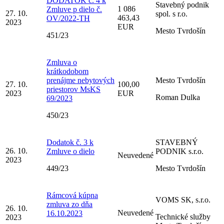
DODATOK č. 4 k
Stavebný podnik
1 086
Zmluve p dielo č.
27. 10.
spol. s r.o.
463,43
OV/2022-TH
2023
EUR
Mesto Tvrdošín
451/23
Zmluva o
krátkodobom
prenájme nebytových
Mesto Tvrdošín
27. 10.
100,00
priestorov MsKS
2023
EUR
Roman Dulka
69/2023
450/23
Dodatok č. 3 k
STAVEBNÝ
26. 10.
Zmluve o dielo
PODNIK s.r.o.
Neuvedené
2023
449/23
Mesto Tvrdošín
Rámcová kúpna
VOMS SK, s.r.o.
zmluva zo dňa
26. 10.
Neuvedené
16.10.2023
Technické služby
2023