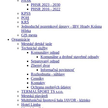
PHSR
PHSR 2023 - 2030
PHSR 2016 - 2022
KPSS
POH
KRŠ
Jednoduché pozemkové úpravy - IBV Hrady Krásna
Hôrka
GIS mesta
Organizácie
Mestské detské jasle
Technické služby
Komunálny odpad
Komunálne a drobné stavebné odpady
Separovaný odpad
Zberný dvor
Informačná povinnosť
Rozhodnutia - súhlasy
Cenníky
Kontakty
Ochrana osobných údajov
TERMALŠPORT TS s.r.o.
Mestská plaváreň
Multifunkčná športová hala JAVOR - klzisko
Hotel Limba