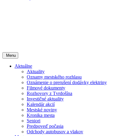
Menu
Aktuálne
Aktuality
Oznamy mestského rozhlasu
Oznámenie o prerušení dodávky elektriny
Filmové dokumenty
Rozhovory z Tvrdošína
Investičné aktuality
Kalendár akcií
Mestské noviny
Kronika mesta
Seniori
Predpoveď počasia
Odchody autobusov a vlakov