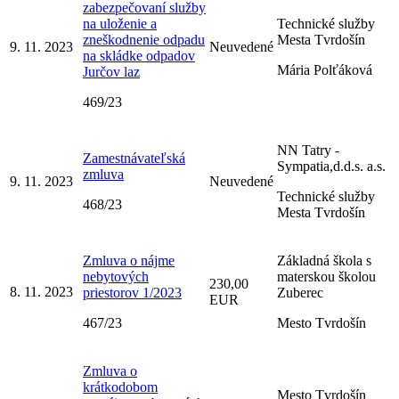
zabezpečovaní služby
na uloženie a
Technické služby
zneškodnenie odpadu
Mesta Tvrdošín
9. 11. 2023
Neuvedené
na skládke odpadov
Mária Polťáková
Jurčov laz
469/23
NN Tatry -
Zamestnávateľská
Sympatia,d.d.s. a.s.
zmluva
9. 11. 2023
Neuvedené
Technické služby
468/23
Mesta Tvrdošín
Zmluva o nájme
Základná škola s
nebytových
materskou školou
230,00
8. 11. 2023
priestorov 1/2023
Zuberec
EUR
467/23
Mesto Tvrdošín
Zmluva o
krátkodobom
Mesto Tvrdošín