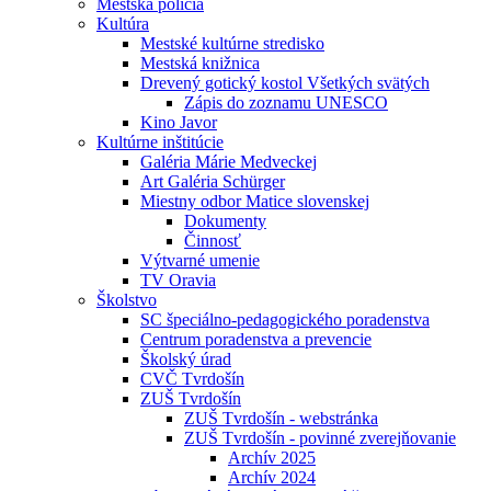
Mestská polícia
Kultúra
Mestské kultúrne stredisko
Mestská knižnica
Drevený gotický kostol Všetkých svätých
Zápis do zoznamu UNESCO
Kino Javor
Kultúrne inštitúcie
Galéria Márie Medveckej
Art Galéria Schürger
Miestny odbor Matice slovenskej
Dokumenty
Činnosť
Výtvarné umenie
TV Oravia
Školstvo
SC špeciálno-pedagogického poradenstva
Centrum poradenstva a prevencie
Školský úrad
CVČ Tvrdošín
ZUŠ Tvrdošín
ZUŠ Tvrdošín - webstránka
ZUŠ Tvrdošín - povinné zverejňovanie
Archív 2025
Archív 2024