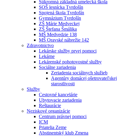
Súkromná základná umelecká škola
SOŠ lesnícka Tvrdošín
Spojená škola Tvrdošín
Gymnázium Tvrdošín
ZŠ Márie Medveckej
ZŠ Štefana Šmálika
MŠ Medvedzie 138
MŠ Oravské nábrežie 142
Zdravotnictvo
Lekárske služby prvej pomoci
Lekárne
Lekárenské pohotovostné služby
Sociálne zariadenia
Zeriadenia sociálnych služieb
Agentúry domácej ošetrovateľskej
starostlivosti
Služby
Cestovné kancelárie
Ubytovacie zariadenia
Reštaurácie
Neziskové organizácie
Centrum právnej pomoci
ICM
Priatelia Zeme
Abstinentský klub Zmena