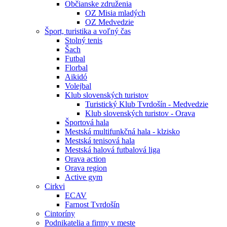
Občianske združenia
OZ Misia mladých
OZ Medvedzie
Šport, turistika a voľný čas
Stolný tenis
Šach
Futbal
Florbal
Aikidó
Volejbal
Klub slovenských turistov
Turistický Klub Tvrdošín - Medvedzie
Klub slovenských turistov - Orava
Športová hala
Mestská multifunkčná hala - klzisko
Mestská tenisová hala
Mestská halová futbalová liga
Orava action
Orava region
Active gym
Cirkvi
ECAV
Farnost Tvrdošín
Cintoríny
Podnikatelia a firmy v meste