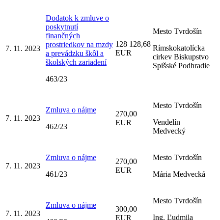
Dodatok k zmluve o
poskytnutí
Mesto Tvrdošín
finančných
128 128,68
prostriedkov na mzdy
Rímskokatolícka
7. 11. 2023
EUR
a prevádzku škôl a
cirkev Biskupstvo
školských zariadení
Spišské Podhradie
463/23
Mesto Tvrdošín
Zmluva o nájme
270,00
7. 11. 2023
Vendelín
EUR
462/23
Medvecký
Zmluva o nájme
Mesto Tvrdošín
270,00
7. 11. 2023
EUR
461/23
Mária Medvecká
Mesto Tvrdošín
Zmluva o nájme
300,00
7. 11. 2023
Ing. Ľudmila
EUR