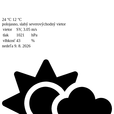
24 °C
12 °C
polojasno, slabý severovýchodný vietor
vietor
SV, 3.05
m/s
tlak
1021
hPa
vlhkosť
43
%
nedeľa 9. 8. 2026