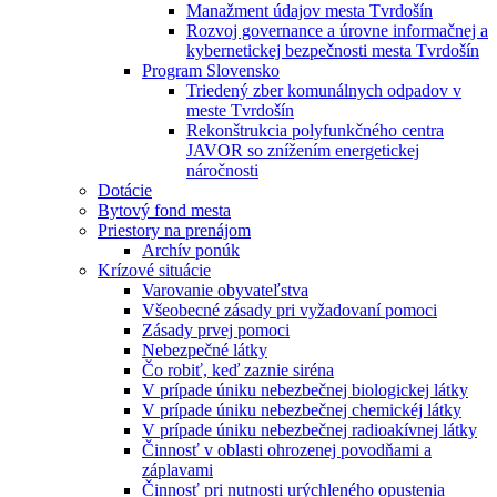
Manažment údajov mesta Tvrdošín
Rozvoj governance a úrovne informačnej a
kybernetickej bezpečnosti mesta Tvrdošín
Program Slovensko
Triedený zber komunálnych odpadov v
meste Tvrdošín
Rekonštrukcia polyfunkčného centra
JAVOR so znížením energetickej
náročnosti
Dotácie
Bytový fond mesta
Priestory na prenájom
Archív ponúk
Krízové situácie
Varovanie obyvateľstva
Všeobecné zásady pri vyžadovaní pomoci
Zásady prvej pomoci
Nebezpečné látky
Čo robiť, keď zaznie siréna
V prípade úniku nebezbečnej biologickej látky
V prípade úniku nebezbečnej chemickéj látky
V prípade úniku nebezbečnej radioakívnej látky
Činnosť v oblasti ohrozenej povodňami a
záplavami
Činnosť pri nutnosti urýchleného opustenia