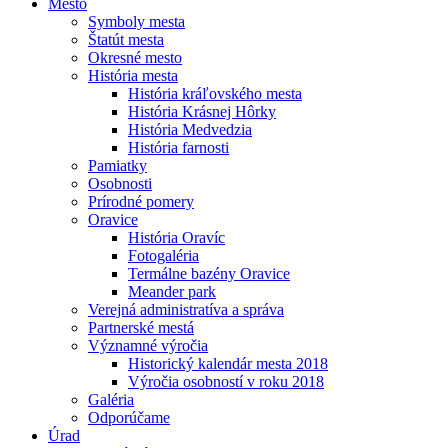
Mesto
Symboly mesta
Štatút mesta
Okresné mesto
História mesta
História kráľovského mesta
História Krásnej Hôrky
História Medvedzia
História farnosti
Pamiatky
Osobnosti
Prírodné pomery
Oravice
História Oravíc
Fotogaléria
Termálne bazény Oravice
Meander park
Verejná administratíva a správa
Partnerské mestá
Významné výročia
Historický kalendár mesta 2018
Výročia osobností v roku 2018
Galéria
Odporúčame
Úrad