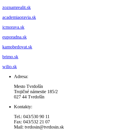
zoznamrealit.sk
academiaoravia.sk
icmorava.sk
euporadna.sk
kamobedovat.sk
brimo.sk
wilio.sk
Adresa:
Mesto Tvrdošín
Trojičné námestie 185/2
027 44 Tvrdošín
Kontakty:
Tel.: 043/530 90 11
Fax: 043/532 21 07
Mail: tvrdosin@tvrdosin.sk