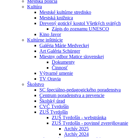
Mestská polícia
Kultúra
Mestské kultúrne stredisko
Mestská knižnica
Drevený gotický kostol Všetkých svätých
Zápis do zoznamu UNESCO
Kino Javor
Kultúrne inštitúcie
Galéria Márie Medveckej
Art Galéria Schürger
Miestny odbor Matice slovenskej
Dokumenty
Činnosť
Výtvarné umenie
TV Oravia
Školstvo
SC špeciálno-pedagogického poradenstva
Centrum poradenstva a prevencie
Školský úrad
CVČ Tvrdošín
ZUŠ Tvrdošín
ZUŠ Tvrdošín - webstránka
ZUŠ Tvrdošín - povinné zverejňovanie
Archív 2025
Archív 2024