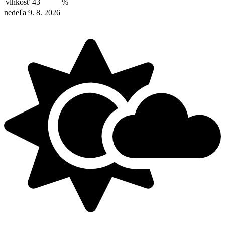
vlhkosť
43
%
nedeľa 9. 8. 2026