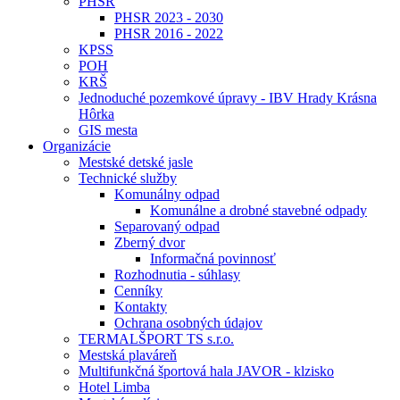
PHSR
PHSR 2023 - 2030
PHSR 2016 - 2022
KPSS
POH
KRŠ
Jednoduché pozemkové úpravy - IBV Hrady Krásna
Hôrka
GIS mesta
Organizácie
Mestské detské jasle
Technické služby
Komunálny odpad
Komunálne a drobné stavebné odpady
Separovaný odpad
Zberný dvor
Informačná povinnosť
Rozhodnutia - súhlasy
Cenníky
Kontakty
Ochrana osobných údajov
TERMALŠPORT TS s.r.o.
Mestská plaváreň
Multifunkčná športová hala JAVOR - klzisko
Hotel Limba