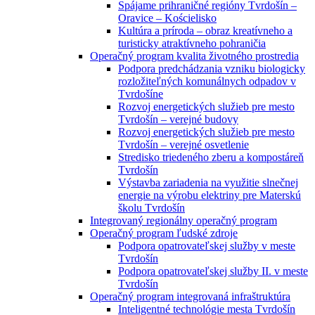
Spájame prihraničné regióny Tvrdošín –
Oravice – Kościelisko
Kultúra a príroda – obraz kreatívneho a
turisticky atraktívneho pohraničia
Operačný program kvalita životného prostredia
Podpora predchádzania vzniku biologicky
rozložiteľných komunálnych odpadov v
Tvrdošíne
Rozvoj energetických služieb pre mesto
Tvrdošín – verejné budovy
Rozvoj energetických služieb pre mesto
Tvrdošín – verejné osvetlenie
Stredisko triedeného zberu a kompostáreň
Tvrdošín
Výstavba zariadenia na využitie slnečnej
energie na výrobu elektriny pre Materskú
školu Tvrdošín
Integrovaný regionálny operačný program
Operačný program ľudské zdroje
Podpora opatrovateľskej služby v meste
Tvrdošín
Podpora opatrovateľskej služby II. v meste
Tvrdošín
Operačný program integrovaná infraštruktúra
Inteligentné technológie mesta Tvrdošín