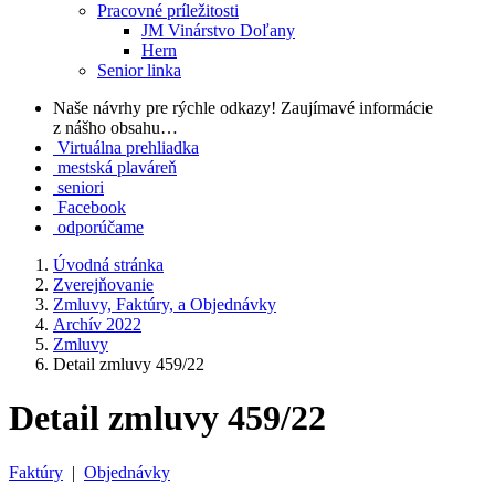
Pracovné príležitosti
JM Vinárstvo Doľany
Hern
Senior linka
Naše návrhy pre rýchle odkazy!
Zaujímavé informácie
z nášho obsahu…
Virtuálna prehliadka
mestská plaváreň
seniori
Facebook
odporúčame
Úvodná stránka
Zverejňovanie
Zmluvy, Faktúry, a Objednávky
Archív 2022
Zmluvy
Detail zmluvy 459/22
Detail zmluvy 459/22
Faktúry
|
Objednávky