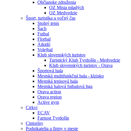
Občianske združenia
OZ Misia mladých
OZ Medvedzie
Šport, turistika a voľný čas
Stolný tenis
Šach
Futbal
Florbal
Aikidó
Volejbal
Klub slovenských turistov
Turistický Klub Tvrdošín - Medvedzie
Klub slovenských turistov - Orava
Športová hala
Mestská multifunkčná hala - klzisko
Mestská tenisová hala
Mestská halová futbalová liga
Orava action
Orava region
Active gym
Cirkvi
ECAV
Farnost Tvrdošín
Cintoríny
Podnikatelia a firmy v meste