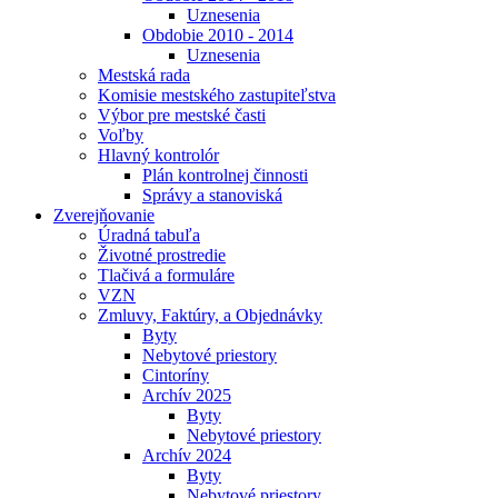
Uznesenia
Obdobie 2010 - 2014
Uznesenia
Mestská rada
Komisie mestského zastupiteľstva
Výbor pre mestské časti
Voľby
Hlavný kontrolór
Plán kontrolnej činnosti
Správy a stanoviská
Zverejňovanie
Úradná tabuľa
Životné prostredie
Tlačivá a formuláre
VZN
Zmluvy, Faktúry, a Objednávky
Byty
Nebytové priestory
Cintoríny
Archív 2025
Byty
Nebytové priestory
Archív 2024
Byty
Nebytové priestory