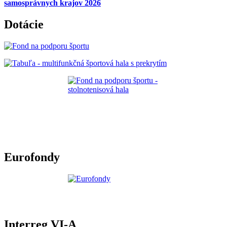
samosprávnych krajov 2026
Dotácie
Eurofondy
Interreg VI-A