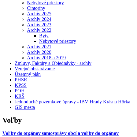
Nebytové priestory
Cintoríny
Archív 2025
Archív 2024
Archív 2023
Archív 2022
Byty
Nebytové priestory
Archív 2021
Archív 2020
Archív 2018 a 2019
Zmluvy, Faktúry a Objednávky - archív
Verejné obstarávanie
Územný plán
PHSR
KPSS
POH
KRŠ
Jednoduché pozemkové úpravy - IBV Hrady Krásna Hôrka
GIS mesta
Voľby
Voľby do orgánov samosprávy obcí a voľby do orgánov