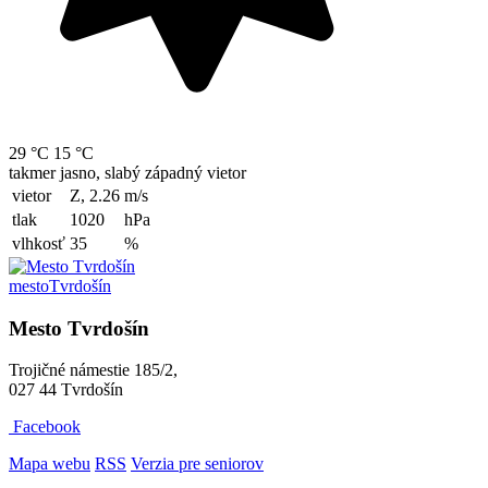
29 °C
15 °C
takmer jasno, slabý západný vietor
vietor
Z, 2.26
m/s
tlak
1020
hPa
vlhkosť
35
%
mesto
Tvrdošín
Mesto Tvrdošín
Trojičné námestie 185/2,
027 44 Tvrdošín
Facebook
Mapa webu
RSS
Verzia pre seniorov