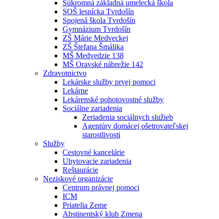
Súkromná základná umelecká škola
SOŠ lesnícka Tvrdošín
Spojená škola Tvrdošín
Gymnázium Tvrdošín
ZŠ Márie Medveckej
ZŠ Štefana Šmálika
MŠ Medvedzie 138
MŠ Oravské nábrežie 142
Zdravotnictvo
Lekárske služby prvej pomoci
Lekárne
Lekárenské pohotovostné služby
Sociálne zariadenia
Zeriadenia sociálnych služieb
Agentúry domácej ošetrovateľskej
starostlivosti
Služby
Cestovné kancelárie
Ubytovacie zariadenia
Reštaurácie
Neziskové organizácie
Centrum právnej pomoci
ICM
Priatelia Zeme
Abstinentský klub Zmena