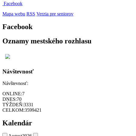
Facebook
Mapa webu
RSS
Verzia pre seniorov
Facebook
Oznamy mestského rozhlasu
Návštevnosť
Návštevnosť:
ONLINE:
7
DNES:
70
TÝŽDEŇ:
3331
CELKOM:
3599421
Kalendár
August
2026