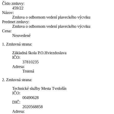
Číslo zmluvy:
459/22
Názov:
Zmluva o odbornom vedení plaveckého výcviku
Predmet zmluvy:
Zmluva o odbornom vedení plaveckého výcviku
Cena:
Neuvedené
1. Zmluvná strana:
Základná škola P.O.Hviezdoslava
IČO:
37810235
Adresa:
Trstená
2. Zmluvná strana:
Technické služby Mesta Tvrdošín
IČO:
00490628
DIČ:
2020568858
Adresa: