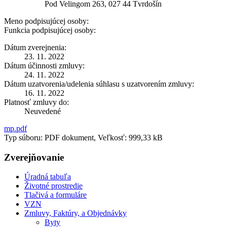
Pod Velingom 263, 027 44 Tvrdošín
Meno podpisujúcej osoby:
Funkcia podpisujúcej osoby:
Dátum zverejnenia:
23. 11. 2022
Dátum účinnosti zmluvy:
24. 11. 2022
Dátum uzatvorenia/udelenia súhlasu s uzatvorením zmluvy:
16. 11. 2022
Platnosť zmluvy do:
Neuvedené
mp.pdf
Typ súboru: PDF dokument, Veľkosť: 999,33 kB
Zverejňovanie
Úradná tabuľa
Životné prostredie
Tlačivá a formuláre
VZN
Zmluvy, Faktúry, a Objednávky
Byty