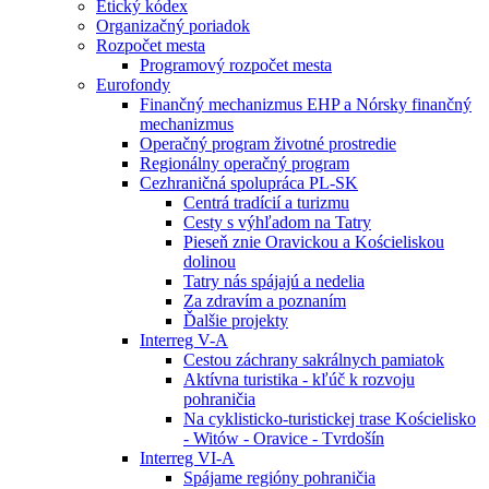
Etický kódex
Organizačný poriadok
Rozpočet mesta
Programový rozpočet mesta
Eurofondy
Finančný mechanizmus EHP a Nórsky finančný
mechanizmus
Operačný program životné prostredie
Regionálny operačný program
Cezhraničná spolupráca PL-SK
Centrá tradícií a turizmu
Cesty s výhľadom na Tatry
Pieseň znie Oravickou a Kościeliskou
dolinou
Tatry nás spájajú a nedelia
Za zdravím a poznaním
Ďalšie projekty
Interreg V-A
Cestou záchrany sakrálnych pamiatok
Aktívna turistika - kľúč k rozvoju
pohraničia
Na cyklisticko-turistickej trase Kościelisko
- Witów - Oravice - Tvrdošín
Interreg VI-A
Spájame regióny pohraničia