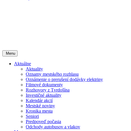
Menu
Aktuálne
Aktuality
Oznamy mestského rozhlasu
Oznámenie o prerušení dodávky elektriny
Filmové dokumenty
Rozhovory z Tvrdošína
Investičné aktuality
Kalendár akcií
Mestské noviny
Kronika mesta
Seniori
Predpoveď počasia
Odchody autobusov a vlakov