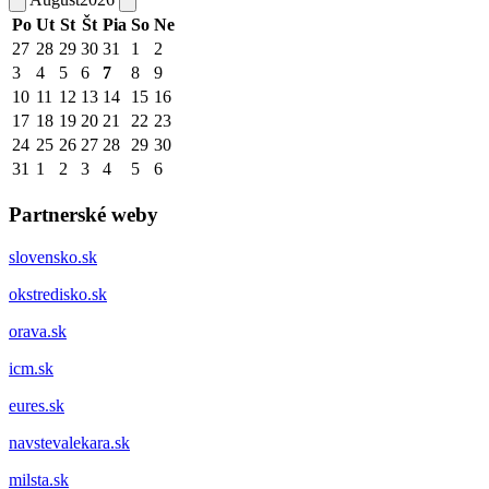
Po
Ut
St
Št
Pia
So
Ne
27
28
29
30
31
1
2
3
4
5
6
7
8
9
10
11
12
13
14
15
16
17
18
19
20
21
22
23
24
25
26
27
28
29
30
31
1
2
3
4
5
6
Partnerské weby
slovensko.sk
okstredisko.sk
orava.sk
icm.sk
eures.sk
navstevalekara.sk
milsta.sk