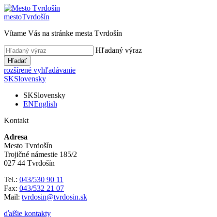
mesto
Tvrdošín
Vítame Vás na stránke mesta Tvrdošín
Hľadaný výraz
Hľadať
rozšírené vyhľadávanie
SK
Slovensky
SK
Slovensky
EN
English
Kontakt
Adresa
Mesto Tvrdošín
Trojičné námestie 185/2
027 44 Tvrdošín
Tel.:
043/530 90 11
Fax:
043/532 21 07
Mail:
tvrdosin@tvrdosin.sk
ďalšie kontakty