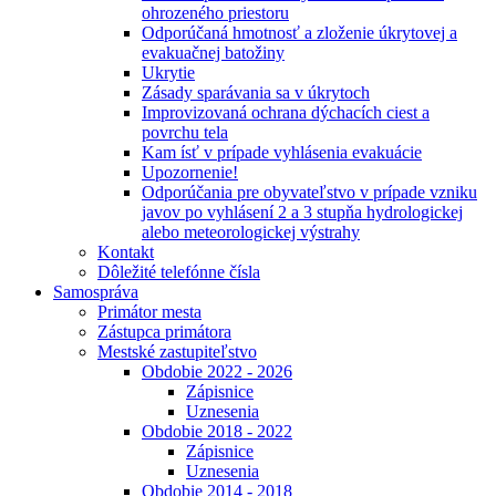
ohrozeného priestoru
Odporúčaná hmotnosť a zloženie úkrytovej a
evakuačnej batožiny
Ukrytie
Zásady sparávania sa v úkrytoch
Improvizovaná ochrana dýchacích ciest a
povrchu tela
Kam ísť v prípade vyhlásenia evakuácie
Upozornenie!
Odporúčania pre obyvateľstvo v prípade vzniku
javov po vyhlásení 2 a 3 stupňa hydrologickej
alebo meteorologickej výstrahy
Kontakt
Dôležité telefónne čísla
Samospráva
Primátor mesta
Zástupca primátora
Mestské zastupiteľstvo
Obdobie 2022 - 2026
Zápisnice
Uznesenia
Obdobie 2018 - 2022
Zápisnice
Uznesenia
Obdobie 2014 - 2018