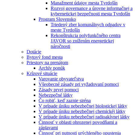
Manažment údajov mesta Tvrdošín
Rozvoj governance a úrovne informačnej a
kybernetickej bezpečnosti mesta Tvrdošín
Program Slovensko
Triedený zber komunálnych odpadov v
meste Tvrdošín
Rekonštrukcia polyfunkčného centra
JAVOR so znížením energetickej
náročnosti
Dotácie
Bytový fond mesta
Priestory na prenájom
Archív ponúk
Krízové situácie
Varovanie obyvateľstva
Všeobecné zásady pri vyžadovaní pomoci
Zásady prvej pomoci
Nebezpečné látky
Čo robiť, keď zaznie siréna
V prípade úniku nebezbečnej biologickej látky
V prípade úniku nebezbečnej chemickéj látky
V prípade úniku nebezbečnej radioakívnej látky
Činnosť v oblasti ohrozenej povodňami a
záplavami
Činnosť pri nutnosti urýchleného opustenia