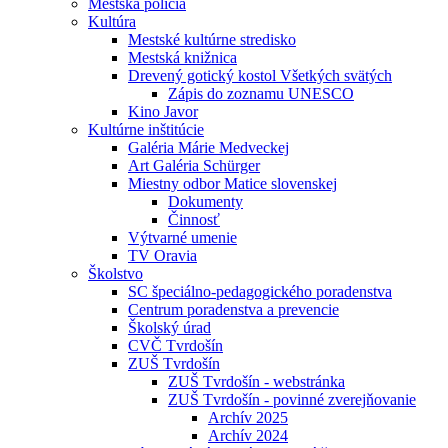
Mestská polícia
Kultúra
Mestské kultúrne stredisko
Mestská knižnica
Drevený gotický kostol Všetkých svätých
Zápis do zoznamu UNESCO
Kino Javor
Kultúrne inštitúcie
Galéria Márie Medveckej
Art Galéria Schürger
Miestny odbor Matice slovenskej
Dokumenty
Činnosť
Výtvarné umenie
TV Oravia
Školstvo
SC špeciálno-pedagogického poradenstva
Centrum poradenstva a prevencie
Školský úrad
CVČ Tvrdošín
ZUŠ Tvrdošín
ZUŠ Tvrdošín - webstránka
ZUŠ Tvrdošín - povinné zverejňovanie
Archív 2025
Archív 2024