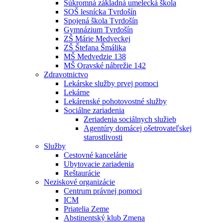
Súkromná základná umelecká škola
SOŠ lesnícka Tvrdošín
Spojená škola Tvrdošín
Gymnázium Tvrdošín
ZŠ Márie Medveckej
ZŠ Štefana Šmálika
MŠ Medvedzie 138
MŠ Oravské nábrežie 142
Zdravotnictvo
Lekárske služby prvej pomoci
Lekárne
Lekárenské pohotovostné služby
Sociálne zariadenia
Zeriadenia sociálnych služieb
Agentúry domácej ošetrovateľskej
starostlivosti
Služby
Cestovné kancelárie
Ubytovacie zariadenia
Reštaurácie
Neziskové organizácie
Centrum právnej pomoci
ICM
Priatelia Zeme
Abstinentský klub Zmena