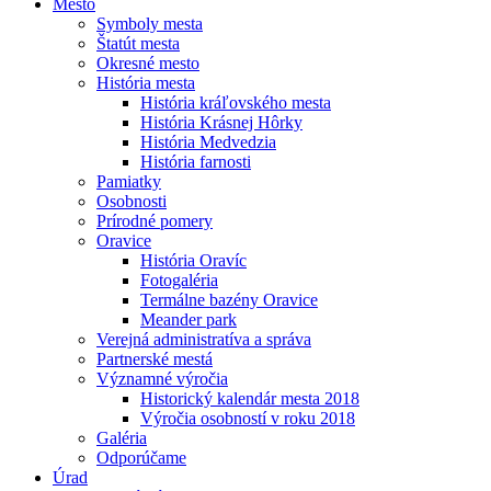
Mesto
Symboly mesta
Štatút mesta
Okresné mesto
História mesta
História kráľovského mesta
História Krásnej Hôrky
História Medvedzia
História farnosti
Pamiatky
Osobnosti
Prírodné pomery
Oravice
História Oravíc
Fotogaléria
Termálne bazény Oravice
Meander park
Verejná administratíva a správa
Partnerské mestá
Významné výročia
Historický kalendár mesta 2018
Výročia osobností v roku 2018
Galéria
Odporúčame
Úrad