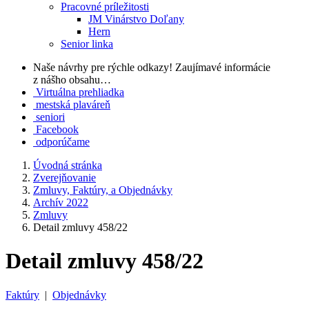
Pracovné príležitosti
JM Vinárstvo Doľany
Hern
Senior linka
Naše návrhy pre rýchle odkazy!
Zaujímavé informácie
z nášho obsahu…
Virtuálna prehliadka
mestská plaváreň
seniori
Facebook
odporúčame
Úvodná stránka
Zverejňovanie
Zmluvy, Faktúry, a Objednávky
Archív 2022
Zmluvy
Detail zmluvy 458/22
Detail zmluvy 458/22
Faktúry
|
Objednávky