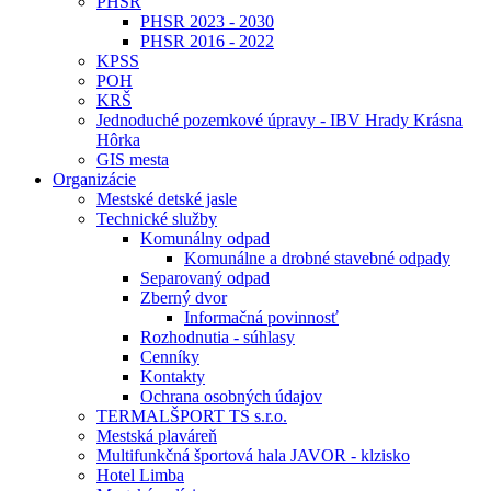
PHSR
PHSR 2023 - 2030
PHSR 2016 - 2022
KPSS
POH
KRŠ
Jednoduché pozemkové úpravy - IBV Hrady Krásna
Hôrka
GIS mesta
Organizácie
Mestské detské jasle
Technické služby
Komunálny odpad
Komunálne a drobné stavebné odpady
Separovaný odpad
Zberný dvor
Informačná povinnosť
Rozhodnutia - súhlasy
Cenníky
Kontakty
Ochrana osobných údajov
TERMALŠPORT TS s.r.o.
Mestská plaváreň
Multifunkčná športová hala JAVOR - klzisko
Hotel Limba