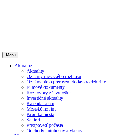
Menu
Aktuálne
Aktuality
Oznamy mestského rozhlasu
Oznámenie o prerušení dodávky elektriny
Filmové dokumenty
Rozhovory z Tvrdošína
Investičné aktuality
Kalendár akcií
Mestské noviny
Kronika mesta
Seniori
Predpoveď počasia
Odchody autobusov a vlakov