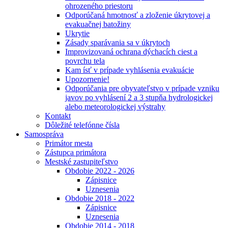
ohrozeného priestoru
Odporúčaná hmotnosť a zloženie úkrytovej a
evakuačnej batožiny
Ukrytie
Zásady sparávania sa v úkrytoch
Improvizovaná ochrana dýchacích ciest a
povrchu tela
Kam ísť v prípade vyhlásenia evakuácie
Upozornenie!
Odporúčania pre obyvateľstvo v prípade vzniku
javov po vyhlásení 2 a 3 stupňa hydrologickej
alebo meteorologickej výstrahy
Kontakt
Dôležité telefónne čísla
Samospráva
Primátor mesta
Zástupca primátora
Mestské zastupiteľstvo
Obdobie 2022 - 2026
Zápisnice
Uznesenia
Obdobie 2018 - 2022
Zápisnice
Uznesenia
Obdobie 2014 - 2018