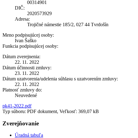
00314901
DIČ:
2020573929
Adresa:
Trojičné námestie 185/2, 027 44 Tvrdošín
Meno podpisujúcej osoby:
Ivan Šaško
Funkcia podpisujúcej osoby:
Dátum zverejnenia:
22. 11. 2022
Dátum účinnosti zmluvy:
23. 11. 2022
Dátum uzatvorenia/udelenia súhlasu s uzatvorením zmluvy:
22. 11. 2022
Platnosť zmluvy do:
Neuvedené
pk41-2022.pdf
Typ súboru: PDF dokument, Veľkosť: 369,07 kB
Zverejňovanie
Úradná tabuľa