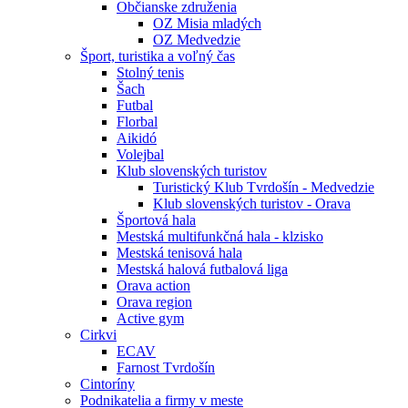
Občianske združenia
OZ Misia mladých
OZ Medvedzie
Šport, turistika a voľný čas
Stolný tenis
Šach
Futbal
Florbal
Aikidó
Volejbal
Klub slovenských turistov
Turistický Klub Tvrdošín - Medvedzie
Klub slovenských turistov - Orava
Športová hala
Mestská multifunkčná hala - klzisko
Mestská tenisová hala
Mestská halová futbalová liga
Orava action
Orava region
Active gym
Cirkvi
ECAV
Farnost Tvrdošín
Cintoríny
Podnikatelia a firmy v meste