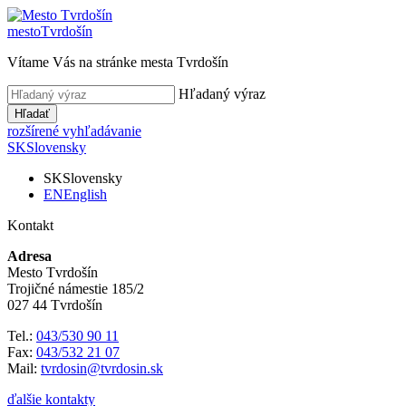
mesto
Tvrdošín
Vítame Vás na stránke mesta Tvrdošín
Hľadaný výraz
Hľadať
rozšírené vyhľadávanie
SK
Slovensky
SK
Slovensky
EN
English
Kontakt
Adresa
Mesto Tvrdošín
Trojičné námestie 185/2
027 44 Tvrdošín
Tel.:
043/530 90 11
Fax:
043/532 21 07
Mail:
tvrdosin@tvrdosin.sk
ďalšie kontakty