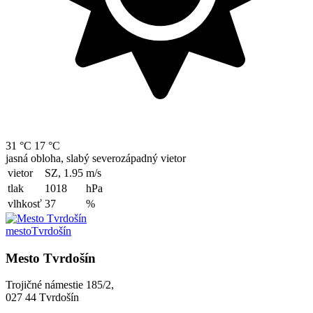
31 °C
17 °C
jasná obloha, slabý severozápadný vietor
vietor
SZ, 1.95
m/s
tlak
1018
hPa
vlhkosť
37
%
mesto
Tvrdošín
Mesto Tvrdošín
Trojičné námestie 185/2,
027 44 Tvrdošín