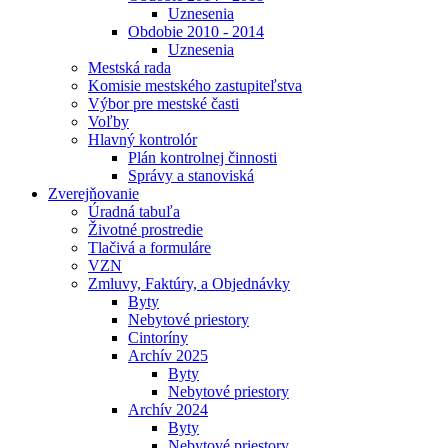
Uznesenia
Obdobie 2010 - 2014
Uznesenia
Mestská rada
Komisie mestského zastupiteľstva
Výbor pre mestské časti
Voľby
Hlavný kontrolór
Plán kontrolnej činnosti
Správy a stanoviská
Zverejňovanie
Úradná tabuľa
Životné prostredie
Tlačivá a formuláre
VZN
Zmluvy, Faktúry, a Objednávky
Byty
Nebytové priestory
Cintoríny
Archív 2025
Byty
Nebytové priestory
Archív 2024
Byty
Nebytové priestory