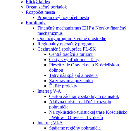
Etický kódex
Organizačný poriadok
Rozpočet mesta
Programový rozpočet mesta
Eurofondy
Finančný mechanizmus EHP a Nórsky finančný
mechanizmus
Operačný program životné prostredie
Regionálny operačný program
Cezhraničná spolupráca PL-SK
Centrá tradícií a turizmu
Cesty s výhľadom na Tatry
Pieseň znie Oravickou a Kościeliskou
dolinou
Tatry nás spájajú a nedelia
Za zdravím a poznaním
Ďalšie projekty
Interreg V-A
Cestou záchrany sakrálnych pamiatok
Aktívna turistika - kľúč k rozvoju
pohraničia
Na cyklisticko-turistickej trase Kościelisko
- Witów - Oravice - Tvrdošín
Interreg VI-A
Spájame regióny pohraničia