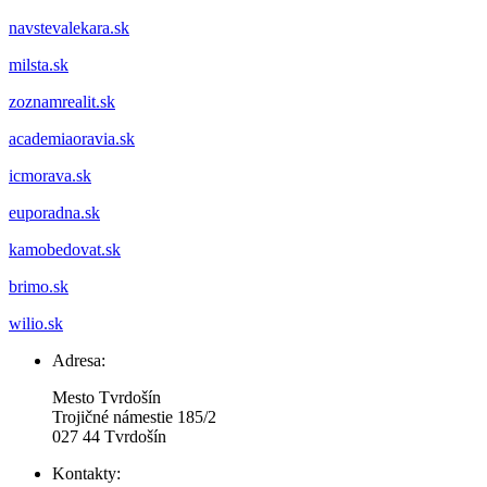
navstevalekara.sk
milsta.sk
zoznamrealit.sk
academiaoravia.sk
icmorava.sk
euporadna.sk
kamobedovat.sk
brimo.sk
wilio.sk
Adresa:
Mesto Tvrdošín
Trojičné námestie 185/2
027 44 Tvrdošín
Kontakty: