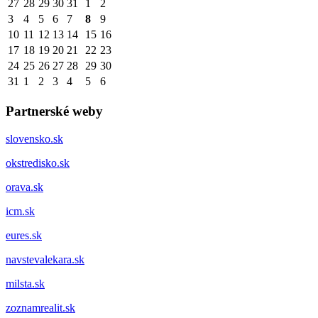
27
28
29
30
31
1
2
3
4
5
6
7
8
9
10
11
12
13
14
15
16
17
18
19
20
21
22
23
24
25
26
27
28
29
30
31
1
2
3
4
5
6
Partnerské weby
slovensko.sk
okstredisko.sk
orava.sk
icm.sk
eures.sk
navstevalekara.sk
milsta.sk
zoznamrealit.sk