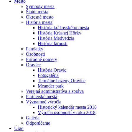
Mesto
Symboly mesta
Štatút mesta
Okresné mesto
História mesta
História kráľovského mesta
História Krásnej Hôrky
História Medvedzia
História farnosti
Pamiatky
Osobnosti
Prírodné pomery
Oravice
História Oravíc
Fotogaléria
Termálne bazény Oravice
Meander park
Verejná administratíva a správa
Partnerské mestá
Významné výročia
Historický kalendár mesta 2018
Výročia osobností v roku 2018
Galéria
Odporúčame
Úrad