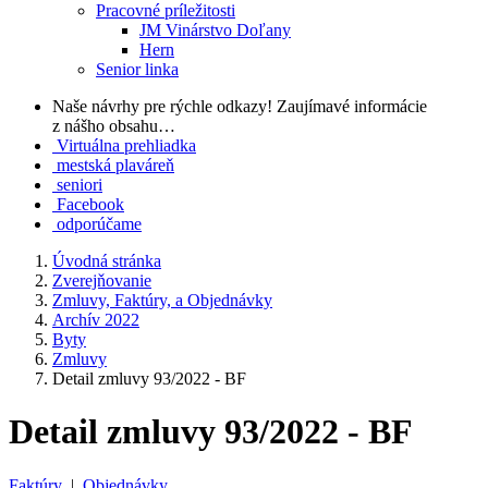
Pracovné príležitosti
JM Vinárstvo Doľany
Hern
Senior linka
Naše návrhy pre rýchle odkazy!
Zaujímavé informácie
z nášho obsahu…
Virtuálna prehliadka
mestská plaváreň
seniori
Facebook
odporúčame
Úvodná stránka
Zverejňovanie
Zmluvy, Faktúry, a Objednávky
Archív 2022
Byty
Zmluvy
Detail zmluvy 93/2022 - BF
Detail zmluvy 93/2022 - BF
Faktúry
|
Objednávky