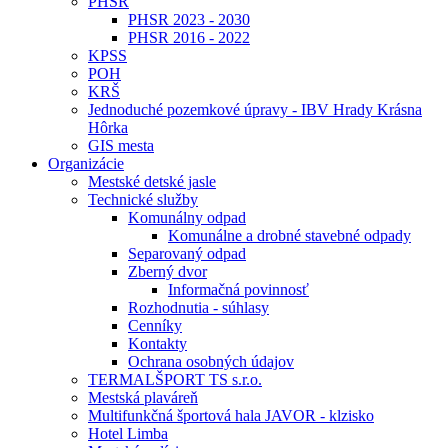
PHSR
PHSR 2023 - 2030
PHSR 2016 - 2022
KPSS
POH
KRŠ
Jednoduché pozemkové úpravy - IBV Hrady Krásna
Hôrka
GIS mesta
Organizácie
Mestské detské jasle
Technické služby
Komunálny odpad
Komunálne a drobné stavebné odpady
Separovaný odpad
Zberný dvor
Informačná povinnosť
Rozhodnutia - súhlasy
Cenníky
Kontakty
Ochrana osobných údajov
TERMALŠPORT TS s.r.o.
Mestská plaváreň
Multifunkčná športová hala JAVOR - klzisko
Hotel Limba