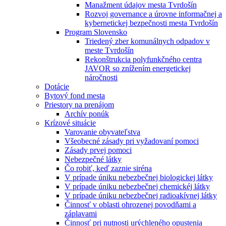
Manažment údajov mesta Tvrdošín
Rozvoj governance a úrovne informačnej a
kybernetickej bezpečnosti mesta Tvrdošín
Program Slovensko
Triedený zber komunálnych odpadov v
meste Tvrdošín
Rekonštrukcia polyfunkčného centra
JAVOR so znížením energetickej
náročnosti
Dotácie
Bytový fond mesta
Priestory na prenájom
Archív ponúk
Krízové situácie
Varovanie obyvateľstva
Všeobecné zásady pri vyžadovaní pomoci
Zásady prvej pomoci
Nebezpečné látky
Čo robiť, keď zaznie siréna
V prípade úniku nebezbečnej biologickej látky
V prípade úniku nebezbečnej chemickéj látky
V prípade úniku nebezbečnej radioakívnej látky
Činnosť v oblasti ohrozenej povodňami a
záplavami
Činnosť pri nutnosti urýchleného opustenia