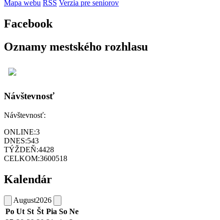
Mapa webu
RSS
Verzia pre seniorov
Facebook
Oznamy mestského rozhlasu
Návštevnosť
Návštevnosť:
ONLINE:
3
DNES:
543
TÝŽDEŇ:
4428
CELKOM:
3600518
Kalendár
August
2026
Po
Ut
St
Št
Pia
So
Ne