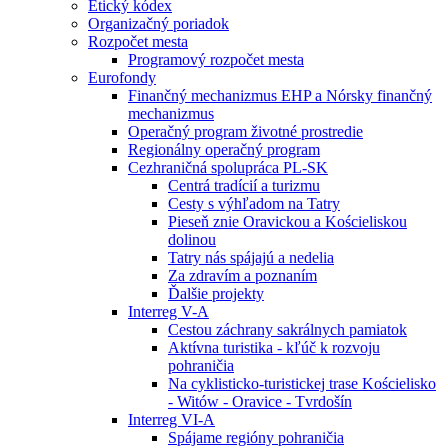
Etický kódex
Organizačný poriadok
Rozpočet mesta
Programový rozpočet mesta
Eurofondy
Finančný mechanizmus EHP a Nórsky finančný
mechanizmus
Operačný program životné prostredie
Regionálny operačný program
Cezhraničná spolupráca PL-SK
Centrá tradícií a turizmu
Cesty s výhľadom na Tatry
Pieseň znie Oravickou a Kościeliskou
dolinou
Tatry nás spájajú a nedelia
Za zdravím a poznaním
Ďalšie projekty
Interreg V-A
Cestou záchrany sakrálnych pamiatok
Aktívna turistika - kľúč k rozvoju
pohraničia
Na cyklisticko-turistickej trase Kościelisko
- Witów - Oravice - Tvrdošín
Interreg VI-A
Spájame regióny pohraničia