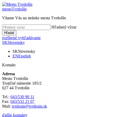
mesto
Tvrdošín
Vítame Vás na stránke mesta Tvrdošín
Hľadaný výraz
Hľadať
rozšírené vyhľadávanie
SK
Slovensky
SK
Slovensky
EN
English
Kontakt
Adresa
Mesto Tvrdošín
Trojičné námestie 185/2
027 44 Tvrdošín
Tel.:
043/530 90 11
Fax:
043/532 21 07
Mail:
tvrdosin@tvrdosin.sk
ďalšie kontakty