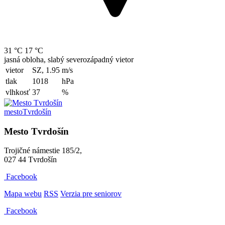
31 °C
17 °C
jasná obloha, slabý severozápadný vietor
vietor
SZ, 1.95
m/s
tlak
1018
hPa
vlhkosť
37
%
mesto
Tvrdošín
Mesto Tvrdošín
Trojičné námestie 185/2,
027 44 Tvrdošín
Facebook
Mapa webu
RSS
Verzia pre seniorov
Facebook