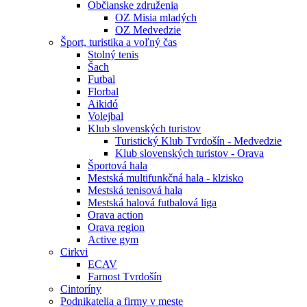
Občianske združenia
OZ Misia mladých
OZ Medvedzie
Šport, turistika a voľný čas
Stolný tenis
Šach
Futbal
Florbal
Aikidó
Volejbal
Klub slovenských turistov
Turistický Klub Tvrdošín - Medvedzie
Klub slovenských turistov - Orava
Športová hala
Mestská multifunkčná hala - klzisko
Mestská tenisová hala
Mestská halová futbalová liga
Orava action
Orava region
Active gym
Cirkvi
ECAV
Farnost Tvrdošín
Cintoríny
Podnikatelia a firmy v meste