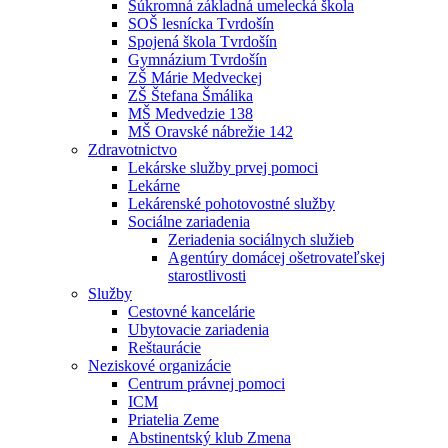
Súkromná základná umelecká škola
SOŠ lesnícka Tvrdošín
Spojená škola Tvrdošín
Gymnázium Tvrdošín
ZŠ Márie Medveckej
ZŠ Štefana Šmálika
MŠ Medvedzie 138
MŠ Oravské nábrežie 142
Zdravotnictvo
Lekárske služby prvej pomoci
Lekárne
Lekárenské pohotovostné služby
Sociálne zariadenia
Zeriadenia sociálnych služieb
Agentúry domácej ošetrovateľskej
starostlivosti
Služby
Cestovné kancelárie
Ubytovacie zariadenia
Reštaurácie
Neziskové organizácie
Centrum právnej pomoci
ICM
Priatelia Zeme
Abstinentský klub Zmena