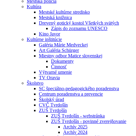
Mestská polícia
Kultúra
Mestské kultúrne stredisko
Mestská knižnica
Drevený gotický kostol Všetkých svätých
Zápis do zoznamu UNESCO
Kino Javor
Kultúrne inštitúcie
Galéria Márie Medveckej
Art Galéria Schürger
Miestny odbor Matice slovenskej
Dokumenty
Činnosť
Výtvarné umenie
TV Oravia
Školstvo
SC špeciálno-pedagogického poradenstva
Centrum poradenstva a prevencie
Školský úrad
CVČ Tvrdošín
ZUŠ Tvrdošín
ZUŠ Tvrdošín - webstránka
ZUŠ Tvrdošín - povinné zverejňovanie
Archív 2025
Archív 2024