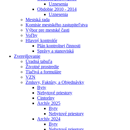
Uznesenia
Obdobie 2010 - 2014
Uznesenia
Mestská rada
Komisie mestského zastupiteľstva
Výbor pre mestské časti
Voľby
Hlavný kontrolór
Plán kontrolnej činnosti
Správy a stanoviská
Zverejňovanie
Úradná tabuľa
Životné prostredie
Tlačivá a formuláre
VZN
Zmluvy, Faktúry, a Objednávky
Byty
Nebytové priestory
Cintoríny
Archív 2025
Byty
Nebytové priestory
Archív 2024
Byty
Nebytové priestory