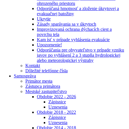
ohrozeného priestoru
Odporúčaná hmotnosť a zloženie úkrytovej a
evakuačnej batožiny
Ukrytie
Zásady sparávania sa v úkrytoch
Improvizovaná ochrana dýchacích ciest a
povrchu tela
Kam ísť v prípade vyhlásenia evakuácie
Upozornenie!
Odporúčania pre obyvateľstvo v prípade vzniku
javov po vyhlásení 2 a 3 stupňa hydrologickej
alebo meteorologickej výstrahy
Kontakt
Dôležité telefónne čísla
Samospráva
Primátor mesta
Zástupca primátora
Mestské zastupiteľstvo
Obdobie 2022 - 2026
Zápisnice
Uznesenia
Obdobie 2018 - 2022
Zápisnice
Uznesenia
Obdobie 2014 - 2018