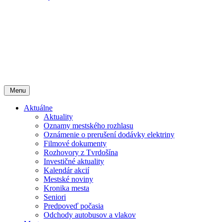
Menu
Aktuálne
Aktuality
Oznamy mestského rozhlasu
Oznámenie o prerušení dodávky elektriny
Filmové dokumenty
Rozhovory z Tvrdošína
Investičné aktuality
Kalendár akcií
Mestské noviny
Kronika mesta
Seniori
Predpoveď počasia
Odchody autobusov a vlakov