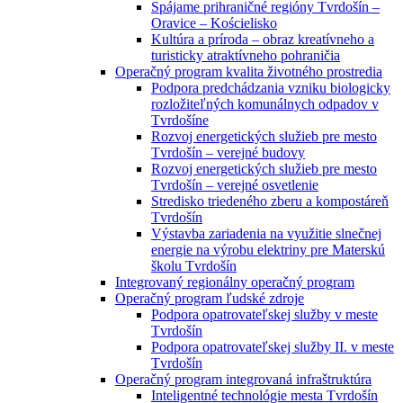
Spájame prihraničné regióny Tvrdošín –
Oravice – Kościelisko
Kultúra a príroda – obraz kreatívneho a
turisticky atraktívneho pohraničia
Operačný program kvalita životného prostredia
Podpora predchádzania vzniku biologicky
rozložiteľných komunálnych odpadov v
Tvrdošíne
Rozvoj energetických služieb pre mesto
Tvrdošín – verejné budovy
Rozvoj energetických služieb pre mesto
Tvrdošín – verejné osvetlenie
Stredisko triedeného zberu a kompostáreň
Tvrdošín
Výstavba zariadenia na využitie slnečnej
energie na výrobu elektriny pre Materskú
školu Tvrdošín
Integrovaný regionálny operačný program
Operačný program ľudské zdroje
Podpora opatrovateľskej služby v meste
Tvrdošín
Podpora opatrovateľskej služby II. v meste
Tvrdošín
Operačný program integrovaná infraštruktúra
Inteligentné technológie mesta Tvrdošín