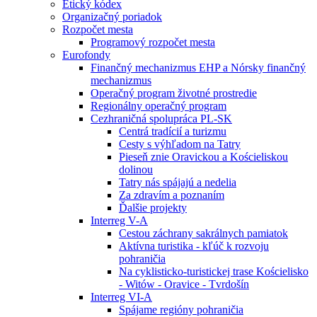
Etický kódex
Organizačný poriadok
Rozpočet mesta
Programový rozpočet mesta
Eurofondy
Finančný mechanizmus EHP a Nórsky finančný
mechanizmus
Operačný program životné prostredie
Regionálny operačný program
Cezhraničná spolupráca PL-SK
Centrá tradícií a turizmu
Cesty s výhľadom na Tatry
Pieseň znie Oravickou a Kościeliskou
dolinou
Tatry nás spájajú a nedelia
Za zdravím a poznaním
Ďalšie projekty
Interreg V-A
Cestou záchrany sakrálnych pamiatok
Aktívna turistika - kľúč k rozvoju
pohraničia
Na cyklisticko-turistickej trase Kościelisko
- Witów - Oravice - Tvrdošín
Interreg VI-A
Spájame regióny pohraničia