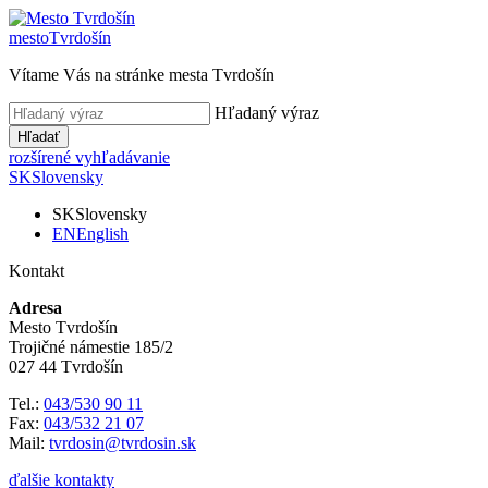
mesto
Tvrdošín
Vítame Vás na stránke mesta Tvrdošín
Hľadaný výraz
Hľadať
rozšírené vyhľadávanie
SK
Slovensky
SK
Slovensky
EN
English
Kontakt
Adresa
Mesto Tvrdošín
Trojičné námestie 185/2
027 44 Tvrdošín
Tel.:
043/530 90 11
Fax:
043/532 21 07
Mail:
tvrdosin@tvrdosin.sk
ďalšie kontakty