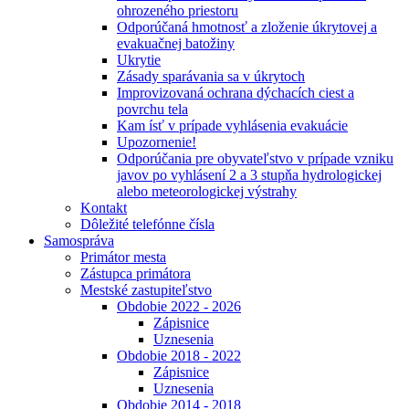
ohrozeného priestoru
Odporúčaná hmotnosť a zloženie úkrytovej a
evakuačnej batožiny
Ukrytie
Zásady sparávania sa v úkrytoch
Improvizovaná ochrana dýchacích ciest a
povrchu tela
Kam ísť v prípade vyhlásenia evakuácie
Upozornenie!
Odporúčania pre obyvateľstvo v prípade vzniku
javov po vyhlásení 2 a 3 stupňa hydrologickej
alebo meteorologickej výstrahy
Kontakt
Dôležité telefónne čísla
Samospráva
Primátor mesta
Zástupca primátora
Mestské zastupiteľstvo
Obdobie 2022 - 2026
Zápisnice
Uznesenia
Obdobie 2018 - 2022
Zápisnice
Uznesenia
Obdobie 2014 - 2018