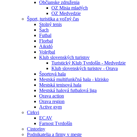
Občianske združenia
OZ Misia mladých
OZ Medvedzie
Šport, turistika a voľný čas
Stolný tenis
Šach
Futbal
Florbal
Aikidó
Volejbal
Klub slovenských turistov
Turistický Klub Tvrdošín - Medvedzie
Klub slovenských turistov - Orava
Športová hala
Mestská multifunkčná hala - klzisko
Mestská tenisová hala
Mestská halová futbalová liga
Orava action
Orava region
Active gym
Cirkvi
ECAV
Farnost Tvrdošín
Cintoríny
Podnikatelia a firmy v meste