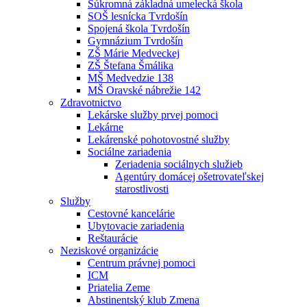
Súkromná základná umelecká škola
SOŠ lesnícka Tvrdošín
Spojená škola Tvrdošín
Gymnázium Tvrdošín
ZŠ Márie Medveckej
ZŠ Štefana Šmálika
MŠ Medvedzie 138
MŠ Oravské nábrežie 142
Zdravotnictvo
Lekárske služby prvej pomoci
Lekárne
Lekárenské pohotovostné služby
Sociálne zariadenia
Zeriadenia sociálnych služieb
Agentúry domácej ošetrovateľskej
starostlivosti
Služby
Cestovné kancelárie
Ubytovacie zariadenia
Reštaurácie
Neziskové organizácie
Centrum právnej pomoci
ICM
Priatelia Zeme
Abstinentský klub Zmena