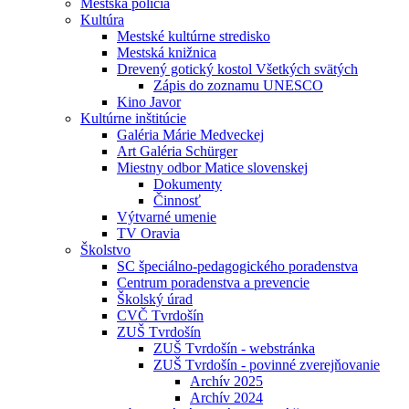
Mestská polícia
Kultúra
Mestské kultúrne stredisko
Mestská knižnica
Drevený gotický kostol Všetkých svätých
Zápis do zoznamu UNESCO
Kino Javor
Kultúrne inštitúcie
Galéria Márie Medveckej
Art Galéria Schürger
Miestny odbor Matice slovenskej
Dokumenty
Činnosť
Výtvarné umenie
TV Oravia
Školstvo
SC špeciálno-pedagogického poradenstva
Centrum poradenstva a prevencie
Školský úrad
CVČ Tvrdošín
ZUŠ Tvrdošín
ZUŠ Tvrdošín - webstránka
ZUŠ Tvrdošín - povinné zverejňovanie
Archív 2025
Archív 2024