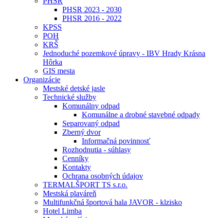
PHSR
PHSR 2023 - 2030
PHSR 2016 - 2022
KPSS
POH
KRŠ
Jednoduché pozemkové úpravy - IBV Hrady Krásna
Hôrka
GIS mesta
Organizácie
Mestské detské jasle
Technické služby
Komunálny odpad
Komunálne a drobné stavebné odpady
Separovaný odpad
Zberný dvor
Informačná povinnosť
Rozhodnutia - súhlasy
Cenníky
Kontakty
Ochrana osobných údajov
TERMALŠPORT TS s.r.o.
Mestská plaváreň
Multifunkčná športová hala JAVOR - klzisko
Hotel Limba