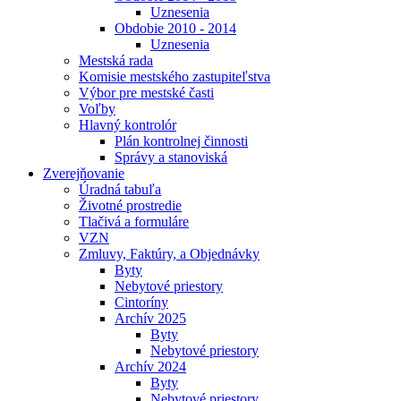
Uznesenia
Obdobie 2010 - 2014
Uznesenia
Mestská rada
Komisie mestského zastupiteľstva
Výbor pre mestské časti
Voľby
Hlavný kontrolór
Plán kontrolnej činnosti
Správy a stanoviská
Zverejňovanie
Úradná tabuľa
Životné prostredie
Tlačivá a formuláre
VZN
Zmluvy, Faktúry, a Objednávky
Byty
Nebytové priestory
Cintoríny
Archív 2025
Byty
Nebytové priestory
Archív 2024
Byty
Nebytové priestory