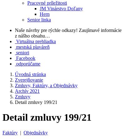
Pracovné príležitosti
JM Vinárstvo Doľany
Hern
Senior linka
Naše návrhy pre rýchle odkazy!
Zaujímavé informácie
z nášho obsahu…
Virtuálna prehliadka
mestská plaváreň
seniori
Facebook
odporúčame
Úvodná stránka
Zverejňovanie
Zmluvy, Faktúry, a Objednávky
Archív 2021
Zmluvy
Detail zmluvy 199/21
Detail zmluvy 199/21
Faktúry
|
Objednávky