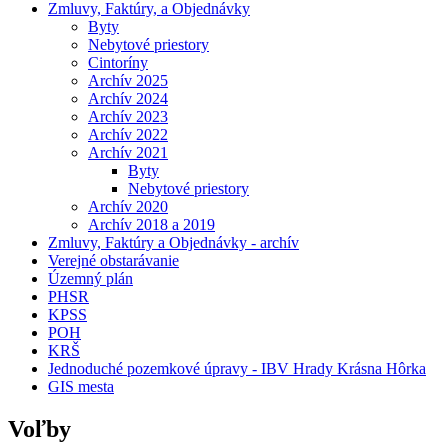
Zmluvy, Faktúry, a Objednávky
Byty
Nebytové priestory
Cintoríny
Archív 2025
Archív 2024
Archív 2023
Archív 2022
Archív 2021
Byty
Nebytové priestory
Archív 2020
Archív 2018 a 2019
Zmluvy, Faktúry a Objednávky - archív
Verejné obstarávanie
Územný plán
PHSR
KPSS
POH
KRŠ
Jednoduché pozemkové úpravy - IBV Hrady Krásna Hôrka
GIS mesta
Voľby