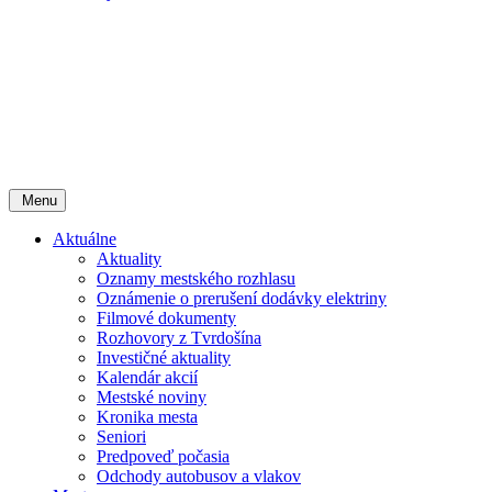
Menu
Aktuálne
Aktuality
Oznamy mestského rozhlasu
Oznámenie o prerušení dodávky elektriny
Filmové dokumenty
Rozhovory z Tvrdošína
Investičné aktuality
Kalendár akcií
Mestské noviny
Kronika mesta
Seniori
Predpoveď počasia
Odchody autobusov a vlakov