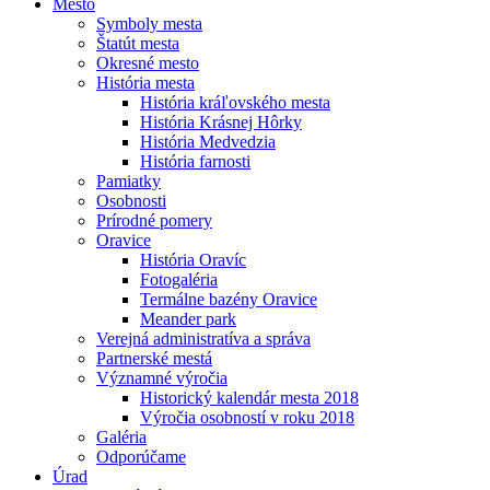
Mesto
Symboly mesta
Štatút mesta
Okresné mesto
História mesta
História kráľovského mesta
História Krásnej Hôrky
História Medvedzia
História farnosti
Pamiatky
Osobnosti
Prírodné pomery
Oravice
História Oravíc
Fotogaléria
Termálne bazény Oravice
Meander park
Verejná administratíva a správa
Partnerské mestá
Významné výročia
Historický kalendár mesta 2018
Výročia osobností v roku 2018
Galéria
Odporúčame
Úrad