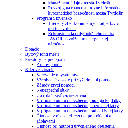
Manažment údajov mesta Tvrdošín
Rozvoj governance a úrovne informačnej a
kybernetickej bezpečnosti mesta Tvrdošín
Program Slovensko
Triedený zber komunálnych odpadov v
meste Tvrdošín
Rekonštrukcia polyfunkčného centra
JAVOR so znížením energetickej
náročnosti
Dotácie
Bytový fond mesta
Priestory na prenájom
Archív ponúk
Krízové situácie
Varovanie obyvateľstva
Všeobecné zásady pri vyžadovaní pomoci
Zásady prvej pomoci
Nebezpečné látky
Čo robiť, keď zaznie siréna
V prípade úniku nebezbečnej biologickej látky
V prípade úniku nebezbečnej chemickéj látky
V prípade úniku nebezbečnej radioakívnej látky
Činnosť v oblasti ohrozenej povodňami a
záplavami
Činnosť pri nutnosti urýchleného opustenia