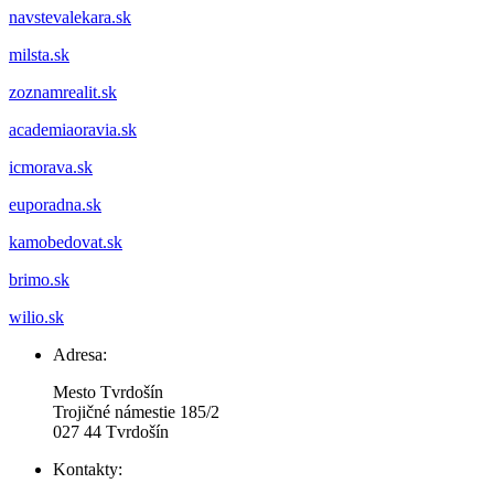
navstevalekara.sk
milsta.sk
zoznamrealit.sk
academiaoravia.sk
icmorava.sk
euporadna.sk
kamobedovat.sk
brimo.sk
wilio.sk
Adresa:
Mesto Tvrdošín
Trojičné námestie 185/2
027 44 Tvrdošín
Kontakty: