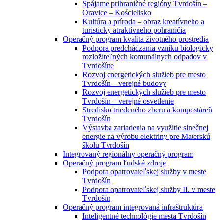
Spájame prihraničné regióny Tvrdošín –
Oravice – Kościelisko
Kultúra a príroda – obraz kreatívneho a
turisticky atraktívneho pohraničia
Operačný program kvalita životného prostredia
Podpora predchádzania vzniku biologicky
rozložiteľných komunálnych odpadov v
Tvrdošíne
Rozvoj energetických služieb pre mesto
Tvrdošín – verejné budovy
Rozvoj energetických služieb pre mesto
Tvrdošín – verejné osvetlenie
Stredisko triedeného zberu a kompostáreň
Tvrdošín
Výstavba zariadenia na využitie slnečnej
energie na výrobu elektriny pre Materskú
školu Tvrdošín
Integrovaný regionálny operačný program
Operačný program ľudské zdroje
Podpora opatrovateľskej služby v meste
Tvrdošín
Podpora opatrovateľskej služby II. v meste
Tvrdošín
Operačný program integrovaná infraštruktúra
Inteligentné technológie mesta Tvrdošín