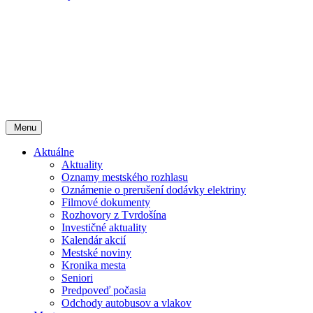
Menu
Aktuálne
Aktuality
Oznamy mestského rozhlasu
Oznámenie o prerušení dodávky elektriny
Filmové dokumenty
Rozhovory z Tvrdošína
Investičné aktuality
Kalendár akcií
Mestské noviny
Kronika mesta
Seniori
Predpoveď počasia
Odchody autobusov a vlakov