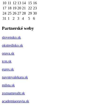
10
11
12
13
14
15
16
17
18
19
20
21
22
23
24
25
26
27
28
29
30
31
1
2
3
4
5
6
Partnerské weby
slovensko.sk
okstredisko.sk
orava.sk
icm.sk
eures.sk
navstevalekara.sk
milsta.sk
zoznamrealit.sk
academiaoravia.sk