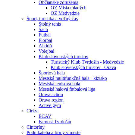
Občianske združenia
OZ Misia mladých
OZ Medvedzie
Šport, turistika a voľný čas
Stolný tenis
Šach
Futbal
Florbal
Aikidó
Volejbal
Klub slovenských turistov
Turistický Klub Tvrdošín - Medvedzie
Klub slovenských turistov - Orava
Športová hala
Mestská multifunkčná hala - klzisko
Mestská tenisová hala
Mestská halová futbalová liga
Orava action
Orava region
Active gym
Cirkvi
ECAV
Farnost Tvrdošín
Cintoríny
Podnikatelia a firmy v meste