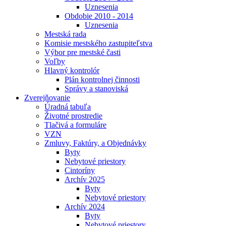
Uznesenia
Obdobie 2010 - 2014
Uznesenia
Mestská rada
Komisie mestského zastupiteľstva
Výbor pre mestské časti
Voľby
Hlavný kontrolór
Plán kontrolnej činnosti
Správy a stanoviská
Zverejňovanie
Úradná tabuľa
Životné prostredie
Tlačivá a formuláre
VZN
Zmluvy, Faktúry, a Objednávky
Byty
Nebytové priestory
Cintoríny
Archív 2025
Byty
Nebytové priestory
Archív 2024
Byty
Nebytové priestory