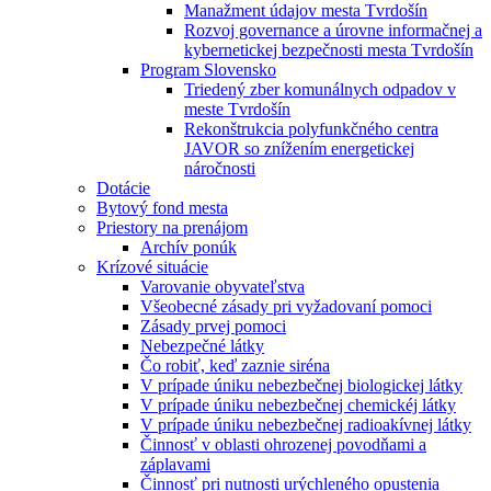
Manažment údajov mesta Tvrdošín
Rozvoj governance a úrovne informačnej a
kybernetickej bezpečnosti mesta Tvrdošín
Program Slovensko
Triedený zber komunálnych odpadov v
meste Tvrdošín
Rekonštrukcia polyfunkčného centra
JAVOR so znížením energetickej
náročnosti
Dotácie
Bytový fond mesta
Priestory na prenájom
Archív ponúk
Krízové situácie
Varovanie obyvateľstva
Všeobecné zásady pri vyžadovaní pomoci
Zásady prvej pomoci
Nebezpečné látky
Čo robiť, keď zaznie siréna
V prípade úniku nebezbečnej biologickej látky
V prípade úniku nebezbečnej chemickéj látky
V prípade úniku nebezbečnej radioakívnej látky
Činnosť v oblasti ohrozenej povodňami a
záplavami
Činnosť pri nutnosti urýchleného opustenia