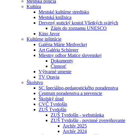
Mestská polícia
Kultúra
Mestské kultúrne stredisko
Mestská knižnica
Drevený gotický kostol Všetkých svätých
Zápis do zoznamu UNESCO
Kino Javor
Kultúrne inštitúcie
Galéria Márie Medveckej
Art Galéria Schürger
Miestny odbor Matice slovenskej
Dokumenty
Činnosť
Výtvarné umenie
TV Oravia
Školstvo
SC špeciálno-pedagogického poradenstva
Centrum poradenstva a prevencie
Školský úrad
CVČ Tvrdošín
ZUŠ Tvrdošín
ZUŠ Tvrdošín - webstránka
ZUŠ Tvrdošín - povinné zverejňovanie
Archív 2025
Archív 2024