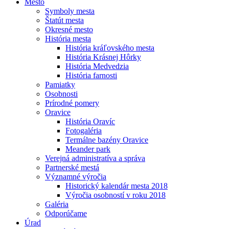
Mesto
Symboly mesta
Štatút mesta
Okresné mesto
História mesta
História kráľovského mesta
História Krásnej Hôrky
História Medvedzia
História farnosti
Pamiatky
Osobnosti
Prírodné pomery
Oravice
História Oravíc
Fotogaléria
Termálne bazény Oravice
Meander park
Verejná administratíva a správa
Partnerské mestá
Významné výročia
Historický kalendár mesta 2018
Výročia osobností v roku 2018
Galéria
Odporúčame
Úrad