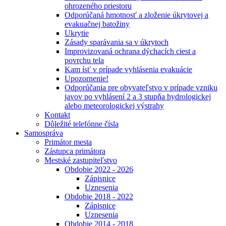
ohrozeného priestoru
Odporúčaná hmotnosť a zloženie úkrytovej a
evakuačnej batožiny
Ukrytie
Zásady sparávania sa v úkrytoch
Improvizovaná ochrana dýchacích ciest a
povrchu tela
Kam ísť v prípade vyhlásenia evakuácie
Upozornenie!
Odporúčania pre obyvateľstvo v prípade vzniku
javov po vyhlásení 2 a 3 stupňa hydrologickej
alebo meteorologickej výstrahy
Kontakt
Dôležité telefónne čísla
Samospráva
Primátor mesta
Zástupca primátora
Mestské zastupiteľstvo
Obdobie 2022 - 2026
Zápisnice
Uznesenia
Obdobie 2018 - 2022
Zápisnice
Uznesenia
Obdobie 2014 - 2018