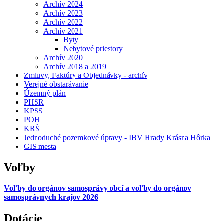
Archív 2024
Archív 2023
Archív 2022
Archív 2021
Byty
Nebytové priestory
Archív 2020
Archív 2018 a 2019
Zmluvy, Faktúry a Objednávky - archív
Verejné obstarávanie
Územný plán
PHSR
KPSS
POH
KRŠ
Jednoduché pozemkové úpravy - IBV Hrady Krásna Hôrka
GIS mesta
Voľby
Voľby do orgánov samosprávy obcí a voľby do orgánov
samosprávnych krajov 2026
Dotácie