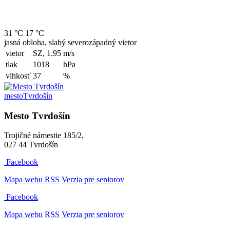
31 °C
17 °C
jasná obloha, slabý severozápadný vietor
vietor
SZ, 1.95
m/s
tlak
1018
hPa
vlhkosť
37
%
mesto
Tvrdošín
Mesto Tvrdošín
Trojičné námestie 185/2,
027 44 Tvrdošín
Facebook
Mapa webu
RSS
Verzia pre seniorov
Facebook
Mapa webu
RSS
Verzia pre seniorov