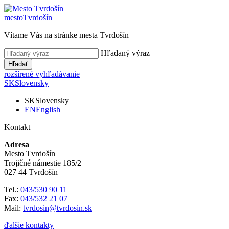
mesto
Tvrdošín
Vítame Vás na stránke mesta Tvrdošín
Hľadaný výraz
Hľadať
rozšírené vyhľadávanie
SK
Slovensky
SK
Slovensky
EN
English
Kontakt
Adresa
Mesto Tvrdošín
Trojičné námestie 185/2
027 44 Tvrdošín
Tel.:
043/530 90 11
Fax:
043/532 21 07
Mail:
tvrdosin@tvrdosin.sk
ďalšie kontakty