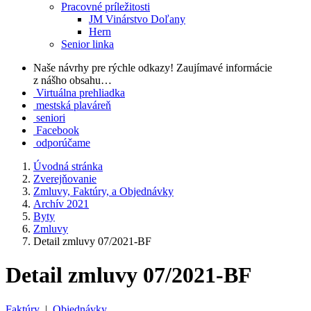
Pracovné príležitosti
JM Vinárstvo Doľany
Hern
Senior linka
Naše návrhy pre rýchle odkazy!
Zaujímavé informácie
z nášho obsahu…
Virtuálna prehliadka
mestská plaváreň
seniori
Facebook
odporúčame
Úvodná stránka
Zverejňovanie
Zmluvy, Faktúry, a Objednávky
Archív 2021
Byty
Zmluvy
Detail zmluvy 07/2021-BF
Detail zmluvy 07/2021-BF
Faktúry
|
Objednávky