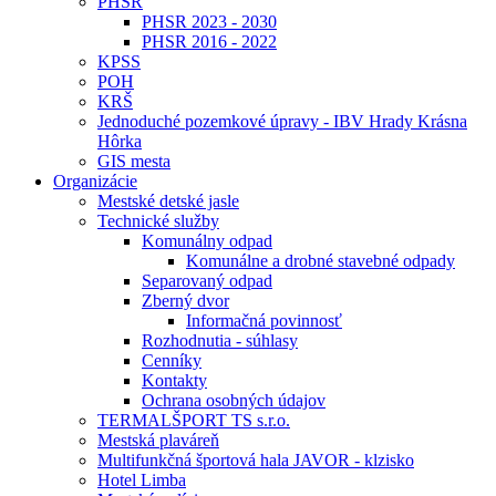
PHSR
PHSR 2023 - 2030
PHSR 2016 - 2022
KPSS
POH
KRŠ
Jednoduché pozemkové úpravy - IBV Hrady Krásna
Hôrka
GIS mesta
Organizácie
Mestské detské jasle
Technické služby
Komunálny odpad
Komunálne a drobné stavebné odpady
Separovaný odpad
Zberný dvor
Informačná povinnosť
Rozhodnutia - súhlasy
Cenníky
Kontakty
Ochrana osobných údajov
TERMALŠPORT TS s.r.o.
Mestská plaváreň
Multifunkčná športová hala JAVOR - klzisko
Hotel Limba