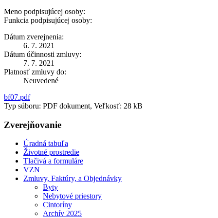
Meno podpisujúcej osoby:
Funkcia podpisujúcej osoby:
Dátum zverejnenia:
6. 7. 2021
Dátum účinnosti zmluvy:
7. 7. 2021
Platnosť zmluvy do:
Neuvedené
bf07.pdf
Typ súboru: PDF dokument, Veľkosť: 28 kB
Zverejňovanie
Úradná tabuľa
Životné prostredie
Tlačivá a formuláre
VZN
Zmluvy, Faktúry, a Objednávky
Byty
Nebytové priestory
Cintoríny
Archív 2025