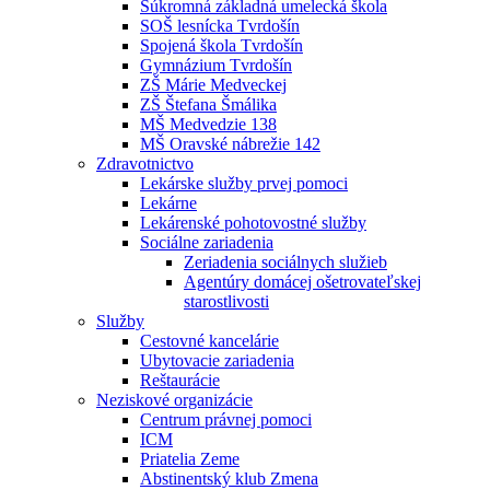
Súkromná základná umelecká škola
SOŠ lesnícka Tvrdošín
Spojená škola Tvrdošín
Gymnázium Tvrdošín
ZŠ Márie Medveckej
ZŠ Štefana Šmálika
MŠ Medvedzie 138
MŠ Oravské nábrežie 142
Zdravotnictvo
Lekárske služby prvej pomoci
Lekárne
Lekárenské pohotovostné služby
Sociálne zariadenia
Zeriadenia sociálnych služieb
Agentúry domácej ošetrovateľskej
starostlivosti
Služby
Cestovné kancelárie
Ubytovacie zariadenia
Reštaurácie
Neziskové organizácie
Centrum právnej pomoci
ICM
Priatelia Zeme
Abstinentský klub Zmena