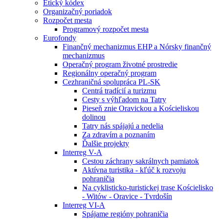
Etický kódex
Organizačný poriadok
Rozpočet mesta
Programový rozpočet mesta
Eurofondy
Finančný mechanizmus EHP a Nórsky finančný
mechanizmus
Operačný program životné prostredie
Regionálny operačný program
Cezhraničná spolupráca PL-SK
Centrá tradícií a turizmu
Cesty s výhľadom na Tatry
Pieseň znie Oravickou a Kościeliskou
dolinou
Tatry nás spájajú a nedelia
Za zdravím a poznaním
Ďalšie projekty
Interreg V-A
Cestou záchrany sakrálnych pamiatok
Aktívna turistika - kľúč k rozvoju
pohraničia
Na cyklisticko-turistickej trase Kościelisko
- Witów - Oravice - Tvrdošín
Interreg VI-A
Spájame regióny pohraničia