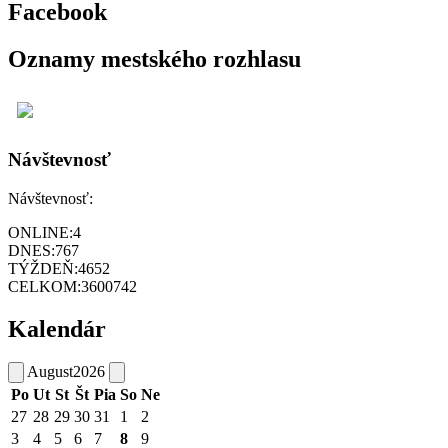
Facebook
Oznamy mestského rozhlasu
Návštevnosť
Návštevnosť:
ONLINE:
4
DNES:
767
TÝŽDEŇ:
4652
CELKOM:
3600742
Kalendár
August
2026
Po
Ut
St
Št
Pia
So
Ne
27
28
29
30
31
1
2
3
4
5
6
7
8
9