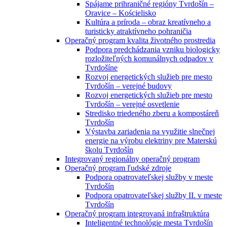
Spájame prihraničné regióny Tvrdošín –
Oravice – Kościelisko
Kultúra a príroda – obraz kreatívneho a
turisticky atraktívneho pohraničia
Operačný program kvalita životného prostredia
Podpora predchádzania vzniku biologicky
rozložiteľných komunálnych odpadov v
Tvrdošíne
Rozvoj energetických služieb pre mesto
Tvrdošín – verejné budovy
Rozvoj energetických služieb pre mesto
Tvrdošín – verejné osvetlenie
Stredisko triedeného zberu a kompostáreň
Tvrdošín
Výstavba zariadenia na využitie slnečnej
energie na výrobu elektriny pre Materskú
školu Tvrdošín
Integrovaný regionálny operačný program
Operačný program ľudské zdroje
Podpora opatrovateľskej služby v meste
Tvrdošín
Podpora opatrovateľskej služby II. v meste
Tvrdošín
Operačný program integrovaná infraštruktúra
Inteligentné technológie mesta Tvrdošín