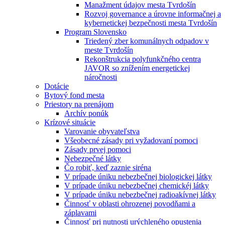
Manažment údajov mesta Tvrdošín
Rozvoj governance a úrovne informačnej a
kybernetickej bezpečnosti mesta Tvrdošín
Program Slovensko
Triedený zber komunálnych odpadov v
meste Tvrdošín
Rekonštrukcia polyfunkčného centra
JAVOR so znížením energetickej
náročnosti
Dotácie
Bytový fond mesta
Priestory na prenájom
Archív ponúk
Krízové situácie
Varovanie obyvateľstva
Všeobecné zásady pri vyžadovaní pomoci
Zásady prvej pomoci
Nebezpečné látky
Čo robiť, keď zaznie siréna
V prípade úniku nebezbečnej biologickej látky
V prípade úniku nebezbečnej chemickéj látky
V prípade úniku nebezbečnej radioakívnej látky
Činnosť v oblasti ohrozenej povodňami a
záplavami
Činnosť pri nutnosti urýchleného opustenia