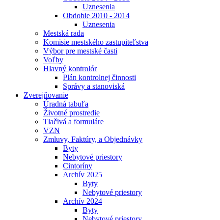
Uznesenia
Obdobie 2010 - 2014
Uznesenia
Mestská rada
Komisie mestského zastupiteľstva
Výbor pre mestské časti
Voľby
Hlavný kontrolór
Plán kontrolnej činnosti
Správy a stanoviská
Zverejňovanie
Úradná tabuľa
Životné prostredie
Tlačivá a formuláre
VZN
Zmluvy, Faktúry, a Objednávky
Byty
Nebytové priestory
Cintoríny
Archív 2025
Byty
Nebytové priestory
Archív 2024
Byty
Nebytové priestory