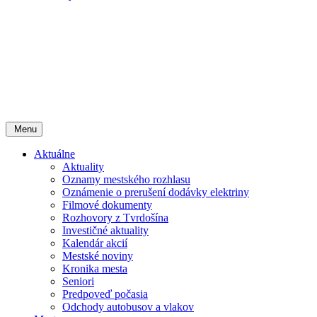
Menu
Aktuálne
Aktuality
Oznamy mestského rozhlasu
Oznámenie o prerušení dodávky elektriny
Filmové dokumenty
Rozhovory z Tvrdošína
Investičné aktuality
Kalendár akcií
Mestské noviny
Kronika mesta
Seniori
Predpoveď počasia
Odchody autobusov a vlakov