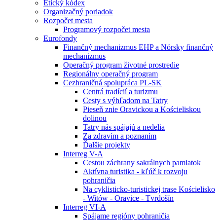
Etický kódex
Organizačný poriadok
Rozpočet mesta
Programový rozpočet mesta
Eurofondy
Finančný mechanizmus EHP a Nórsky finančný
mechanizmus
Operačný program životné prostredie
Regionálny operačný program
Cezhraničná spolupráca PL-SK
Centrá tradícií a turizmu
Cesty s výhľadom na Tatry
Pieseň znie Oravickou a Kościeliskou
dolinou
Tatry nás spájajú a nedelia
Za zdravím a poznaním
Ďalšie projekty
Interreg V-A
Cestou záchrany sakrálnych pamiatok
Aktívna turistika - kľúč k rozvoju
pohraničia
Na cyklisticko-turistickej trase Kościelisko
- Witów - Oravice - Tvrdošín
Interreg VI-A
Spájame regióny pohraničia