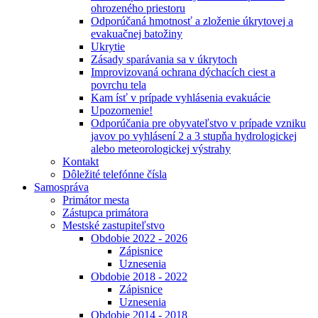
ohrozeného priestoru
Odporúčaná hmotnosť a zloženie úkrytovej a
evakuačnej batožiny
Ukrytie
Zásady sparávania sa v úkrytoch
Improvizovaná ochrana dýchacích ciest a
povrchu tela
Kam ísť v prípade vyhlásenia evakuácie
Upozornenie!
Odporúčania pre obyvateľstvo v prípade vzniku
javov po vyhlásení 2 a 3 stupňa hydrologickej
alebo meteorologickej výstrahy
Kontakt
Dôležité telefónne čísla
Samospráva
Primátor mesta
Zástupca primátora
Mestské zastupiteľstvo
Obdobie 2022 - 2026
Zápisnice
Uznesenia
Obdobie 2018 - 2022
Zápisnice
Uznesenia
Obdobie 2014 - 2018