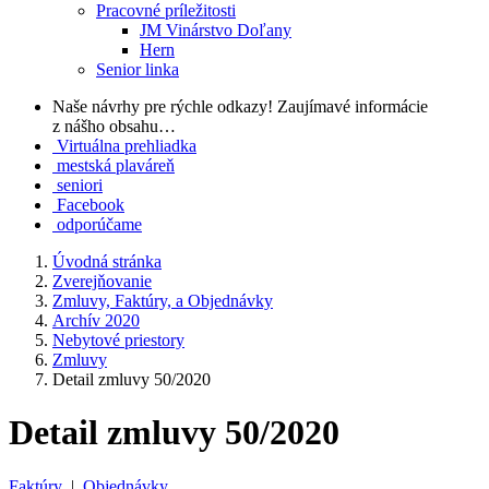
Pracovné príležitosti
JM Vinárstvo Doľany
Hern
Senior linka
Naše návrhy pre rýchle odkazy!
Zaujímavé informácie
z nášho obsahu…
Virtuálna prehliadka
mestská plaváreň
seniori
Facebook
odporúčame
Úvodná stránka
Zverejňovanie
Zmluvy, Faktúry, a Objednávky
Archív 2020
Nebytové priestory
Zmluvy
Detail zmluvy 50/2020
Detail zmluvy 50/2020
Faktúry
|
Objednávky