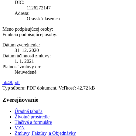
DIČ:
1126272147
Adresa:
Oravská Jasenica
Meno podpisujúcej osoby:
Funkcia podpisujúcej osoby:
Dátum zverejnenia:
31. 12. 2020
Dátum účinnosti zmluvy:
1. 1. 2021
Platnosť zmluvy do:
Neuvedené
nb48.pdf
Typ súboru: PDF dokument, Veľkosť: 42,72 kB
Zverejňovanie
Úradná tabuľa
Životné prostredie
Tlačivá a formuláre
VZN
Zmluvy, Faktúry, a Objednávky