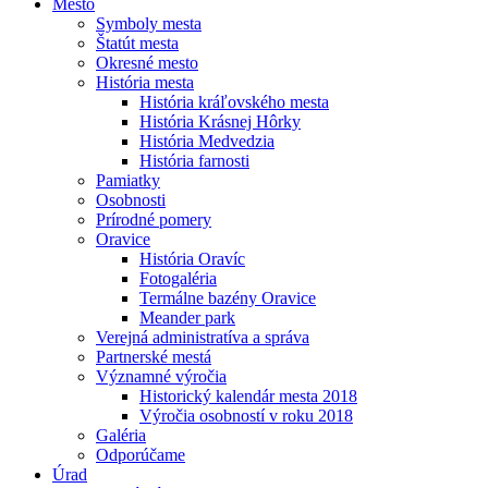
Mesto
Symboly mesta
Štatút mesta
Okresné mesto
História mesta
História kráľovského mesta
História Krásnej Hôrky
História Medvedzia
História farnosti
Pamiatky
Osobnosti
Prírodné pomery
Oravice
História Oravíc
Fotogaléria
Termálne bazény Oravice
Meander park
Verejná administratíva a správa
Partnerské mestá
Významné výročia
Historický kalendár mesta 2018
Výročia osobností v roku 2018
Galéria
Odporúčame
Úrad