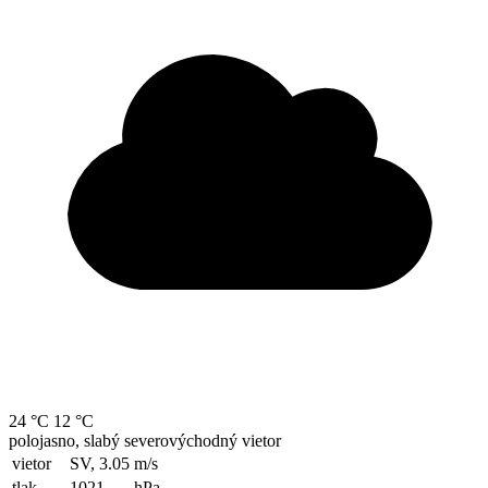
24 °C
12 °C
polojasno, slabý severovýchodný vietor
vietor
SV, 3.05
m/s
tlak
1021
hPa