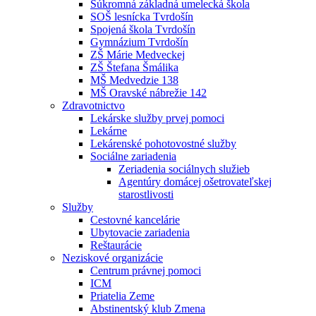
Súkromná základná umelecká škola
SOŠ lesnícka Tvrdošín
Spojená škola Tvrdošín
Gymnázium Tvrdošín
ZŠ Márie Medveckej
ZŠ Štefana Šmálika
MŠ Medvedzie 138
MŠ Oravské nábrežie 142
Zdravotnictvo
Lekárske služby prvej pomoci
Lekárne
Lekárenské pohotovostné služby
Sociálne zariadenia
Zeriadenia sociálnych služieb
Agentúry domácej ošetrovateľskej
starostlivosti
Služby
Cestovné kancelárie
Ubytovacie zariadenia
Reštaurácie
Neziskové organizácie
Centrum právnej pomoci
ICM
Priatelia Zeme
Abstinentský klub Zmena