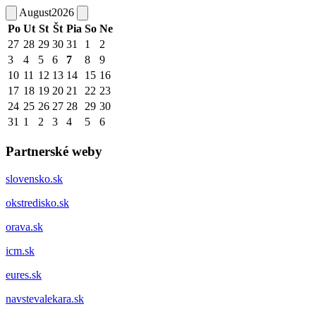
August
2026
Po
Ut
St
Št
Pia
So
Ne
27
28
29
30
31
1
2
3
4
5
6
7
8
9
10
11
12
13
14
15
16
17
18
19
20
21
22
23
24
25
26
27
28
29
30
31
1
2
3
4
5
6
Partnerské weby
slovensko.sk
okstredisko.sk
orava.sk
icm.sk
eures.sk
navstevalekara.sk