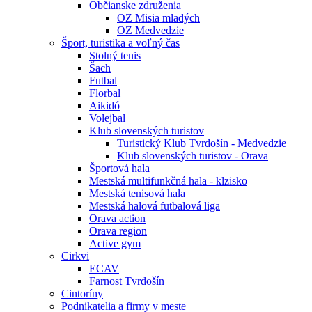
Občianske združenia
OZ Misia mladých
OZ Medvedzie
Šport, turistika a voľný čas
Stolný tenis
Šach
Futbal
Florbal
Aikidó
Volejbal
Klub slovenských turistov
Turistický Klub Tvrdošín - Medvedzie
Klub slovenských turistov - Orava
Športová hala
Mestská multifunkčná hala - klzisko
Mestská tenisová hala
Mestská halová futbalová liga
Orava action
Orava region
Active gym
Cirkvi
ECAV
Farnost Tvrdošín
Cintoríny
Podnikatelia a firmy v meste