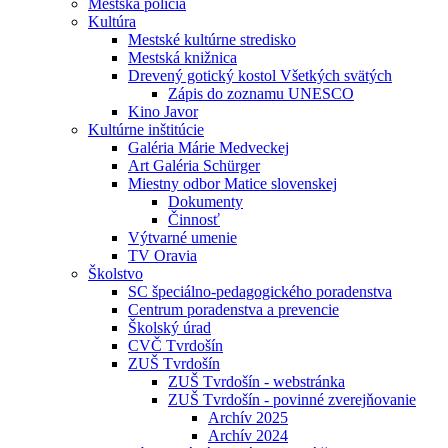
Mestská polícia
Kultúra
Mestské kultúrne stredisko
Mestská knižnica
Drevený gotický kostol Všetkých svätých
Zápis do zoznamu UNESCO
Kino Javor
Kultúrne inštitúcie
Galéria Márie Medveckej
Art Galéria Schürger
Miestny odbor Matice slovenskej
Dokumenty
Činnosť
Výtvarné umenie
TV Oravia
Školstvo
SC špeciálno-pedagogického poradenstva
Centrum poradenstva a prevencie
Školský úrad
CVČ Tvrdošín
ZUŠ Tvrdošín
ZUŠ Tvrdošín - webstránka
ZUŠ Tvrdošín - povinné zverejňovanie
Archív 2025
Archív 2024