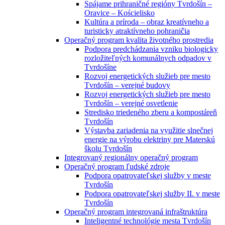
Spájame prihraničné regióny Tvrdošín –
Oravice – Kościelisko
Kultúra a príroda – obraz kreatívneho a
turisticky atraktívneho pohraničia
Operačný program kvalita životného prostredia
Podpora predchádzania vzniku biologicky
rozložiteľných komunálnych odpadov v
Tvrdošíne
Rozvoj energetických služieb pre mesto
Tvrdošín – verejné budovy
Rozvoj energetických služieb pre mesto
Tvrdošín – verejné osvetlenie
Stredisko triedeného zberu a kompostáreň
Tvrdošín
Výstavba zariadenia na využitie slnečnej
energie na výrobu elektriny pre Materskú
školu Tvrdošín
Integrovaný regionálny operačný program
Operačný program ľudské zdroje
Podpora opatrovateľskej služby v meste
Tvrdošín
Podpora opatrovateľskej služby II. v meste
Tvrdošín
Operačný program integrovaná infraštruktúra
Inteligentné technológie mesta Tvrdošín