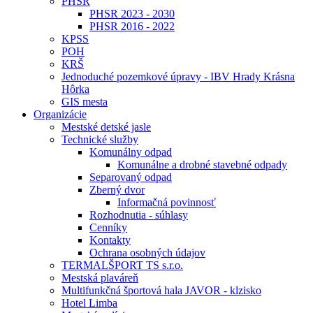
PHSR
PHSR 2023 - 2030
PHSR 2016 - 2022
KPSS
POH
KRŠ
Jednoduché pozemkové úpravy - IBV Hrady Krásna
Hôrka
GIS mesta
Organizácie
Mestské detské jasle
Technické služby
Komunálny odpad
Komunálne a drobné stavebné odpady
Separovaný odpad
Zberný dvor
Informačná povinnosť
Rozhodnutia - súhlasy
Cenníky
Kontakty
Ochrana osobných údajov
TERMALŠPORT TS s.r.o.
Mestská plaváreň
Multifunkčná športová hala JAVOR - klzisko
Hotel Limba