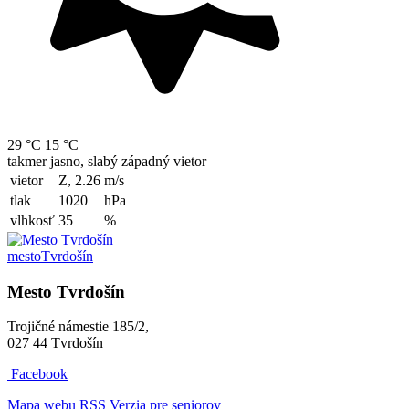
29 °C
15 °C
takmer jasno, slabý západný vietor
vietor
Z, 2.26
m/s
tlak
1020
hPa
vlhkosť
35
%
mesto
Tvrdošín
Mesto Tvrdošín
Trojičné námestie 185/2,
027 44 Tvrdošín
Facebook
Mapa webu
RSS
Verzia pre seniorov