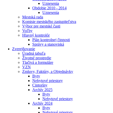
Uznesenia
Obdobie 2010 - 2014
Uznesenia
Mestská rada
Komisie mestského zastupiteľstva
Výbor pre mestské časti
Voľby
Hlavný kontrolór
Plán kontrolnej činnosti
Správy a stanoviská
Zverejňovanie
Úradná tabuľa
Životné prostredie
Tlačivá a formuláre
VZN
Zmluvy, Faktúry, a Objednávky
Byty
Nebytové priestory
Cintoríny
Archív 2025
Byty
Nebytové priestory
Archív 2024
Byty
Nebytové priestory