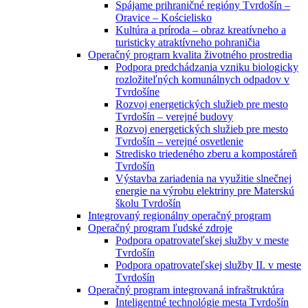
Spájame prihraničné regióny Tvrdošín –
Oravice – Kościelisko
Kultúra a príroda – obraz kreatívneho a
turisticky atraktívneho pohraničia
Operačný program kvalita životného prostredia
Podpora predchádzania vzniku biologicky
rozložiteľných komunálnych odpadov v
Tvrdošíne
Rozvoj energetických služieb pre mesto
Tvrdošín – verejné budovy
Rozvoj energetických služieb pre mesto
Tvrdošín – verejné osvetlenie
Stredisko triedeného zberu a kompostáreň
Tvrdošín
Výstavba zariadenia na využitie slnečnej
energie na výrobu elektriny pre Materskú
školu Tvrdošín
Integrovaný regionálny operačný program
Operačný program ľudské zdroje
Podpora opatrovateľskej služby v meste
Tvrdošín
Podpora opatrovateľskej služby II. v meste
Tvrdošín
Operačný program integrovaná infraštruktúra
Inteligentné technológie mesta Tvrdošín