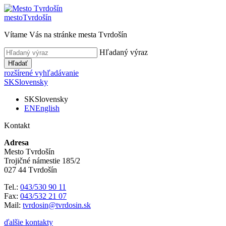
mesto
Tvrdošín
Vítame Vás na stránke mesta Tvrdošín
Hľadaný výraz
Hľadať
rozšírené vyhľadávanie
SK
Slovensky
SK
Slovensky
EN
English
Kontakt
Adresa
Mesto Tvrdošín
Trojičné námestie 185/2
027 44 Tvrdošín
Tel.:
043/530 90 11
Fax:
043/532 21 07
Mail:
tvrdosin@tvrdosin.sk
ďalšie kontakty