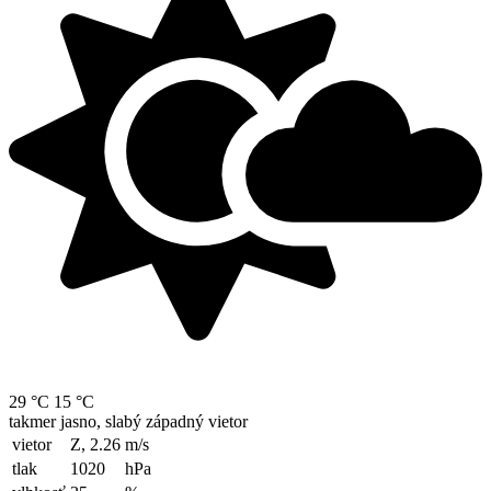
29 °C
15 °C
takmer jasno, slabý západný vietor
vietor
Z, 2.26
m/s
tlak
1020
hPa