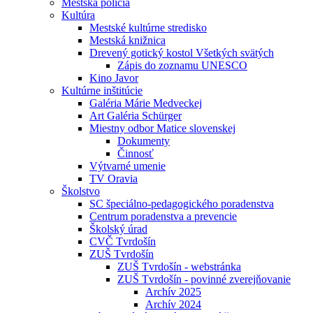
Mestská polícia
Kultúra
Mestské kultúrne stredisko
Mestská knižnica
Drevený gotický kostol Všetkých svätých
Zápis do zoznamu UNESCO
Kino Javor
Kultúrne inštitúcie
Galéria Márie Medveckej
Art Galéria Schürger
Miestny odbor Matice slovenskej
Dokumenty
Činnosť
Výtvarné umenie
TV Oravia
Školstvo
SC špeciálno-pedagogického poradenstva
Centrum poradenstva a prevencie
Školský úrad
CVČ Tvrdošín
ZUŠ Tvrdošín
ZUŠ Tvrdošín - webstránka
ZUŠ Tvrdošín - povinné zverejňovanie
Archív 2025
Archív 2024