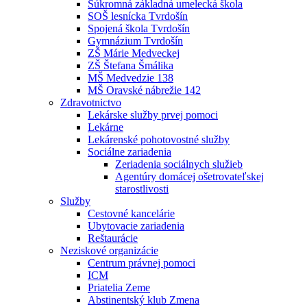
Súkromná základná umelecká škola
SOŠ lesnícka Tvrdošín
Spojená škola Tvrdošín
Gymnázium Tvrdošín
ZŠ Márie Medveckej
ZŠ Štefana Šmálika
MŠ Medvedzie 138
MŠ Oravské nábrežie 142
Zdravotnictvo
Lekárske služby prvej pomoci
Lekárne
Lekárenské pohotovostné služby
Sociálne zariadenia
Zeriadenia sociálnych služieb
Agentúry domácej ošetrovateľskej
starostlivosti
Služby
Cestovné kancelárie
Ubytovacie zariadenia
Reštaurácie
Neziskové organizácie
Centrum právnej pomoci
ICM
Priatelia Zeme
Abstinentský klub Zmena