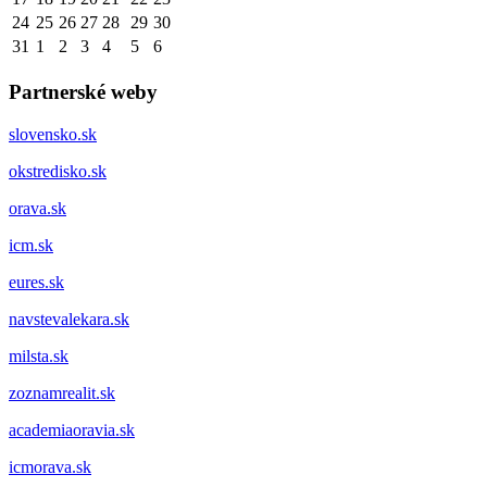
24
25
26
27
28
29
30
31
1
2
3
4
5
6
Partnerské weby
slovensko.sk
okstredisko.sk
orava.sk
icm.sk
eures.sk
navstevalekara.sk
milsta.sk
zoznamrealit.sk
academiaoravia.sk
icmorava.sk