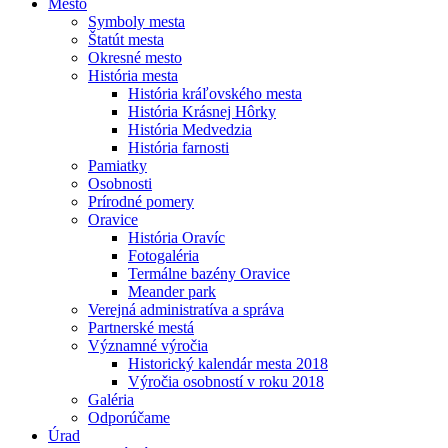
Mesto
Symboly mesta
Štatút mesta
Okresné mesto
História mesta
História kráľovského mesta
História Krásnej Hôrky
História Medvedzia
História farnosti
Pamiatky
Osobnosti
Prírodné pomery
Oravice
História Oravíc
Fotogaléria
Termálne bazény Oravice
Meander park
Verejná administratíva a správa
Partnerské mestá
Významné výročia
Historický kalendár mesta 2018
Výročia osobností v roku 2018
Galéria
Odporúčame
Úrad