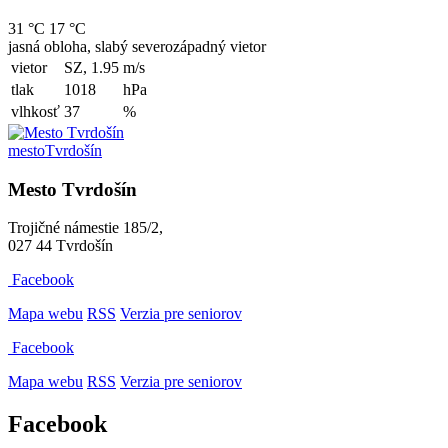
31 °C
17 °C
jasná obloha, slabý severozápadný vietor
vietor
SZ, 1.95
m/s
tlak
1018
hPa
vlhkosť
37
%
mesto
Tvrdošín
Mesto Tvrdošín
Trojičné námestie 185/2,
027 44 Tvrdošín
Facebook
Mapa webu
RSS
Verzia pre seniorov
Facebook
Mapa webu
RSS
Verzia pre seniorov
Facebook