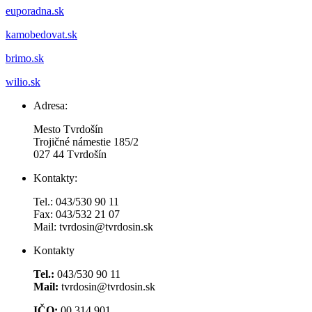
euporadna.sk
kamobedovat.sk
brimo.sk
wilio.sk
Adresa:
Mesto Tvrdošín
Trojičné námestie 185/2
027 44 Tvrdošín
Kontakty:
Tel.: 043/530 90 11
Fax: 043/532 21 07
Mail: tvrdosin@tvrdosin.sk
Kontakty
Tel.:
043/530 90 11
Mail:
tvrdosin@tvrdosin.sk
IČO:
00 314 901