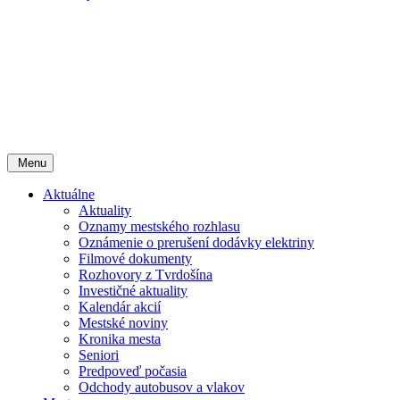
Menu
Aktuálne
Aktuality
Oznamy mestského rozhlasu
Oznámenie o prerušení dodávky elektriny
Filmové dokumenty
Rozhovory z Tvrdošína
Investičné aktuality
Kalendár akcií
Mestské noviny
Kronika mesta
Seniori
Predpoveď počasia
Odchody autobusov a vlakov