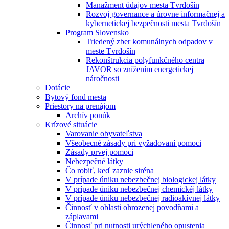
Manažment údajov mesta Tvrdošín
Rozvoj governance a úrovne informačnej a
kybernetickej bezpečnosti mesta Tvrdošín
Program Slovensko
Triedený zber komunálnych odpadov v
meste Tvrdošín
Rekonštrukcia polyfunkčného centra
JAVOR so znížením energetickej
náročnosti
Dotácie
Bytový fond mesta
Priestory na prenájom
Archív ponúk
Krízové situácie
Varovanie obyvateľstva
Všeobecné zásady pri vyžadovaní pomoci
Zásady prvej pomoci
Nebezpečné látky
Čo robiť, keď zaznie siréna
V prípade úniku nebezbečnej biologickej látky
V prípade úniku nebezbečnej chemickéj látky
V prípade úniku nebezbečnej radioakívnej látky
Činnosť v oblasti ohrozenej povodňami a
záplavami
Činnosť pri nutnosti urýchleného opustenia