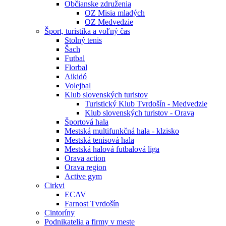
Občianske združenia
OZ Misia mladých
OZ Medvedzie
Šport, turistika a voľný čas
Stolný tenis
Šach
Futbal
Florbal
Aikidó
Volejbal
Klub slovenských turistov
Turistický Klub Tvrdošín - Medvedzie
Klub slovenských turistov - Orava
Športová hala
Mestská multifunkčná hala - klzisko
Mestská tenisová hala
Mestská halová futbalová liga
Orava action
Orava region
Active gym
Cirkvi
ECAV
Farnost Tvrdošín
Cintoríny
Podnikatelia a firmy v meste