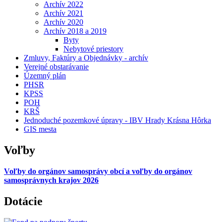
Archív 2022
Archív 2021
Archív 2020
Archív 2018 a 2019
Byty
Nebytové priestory
Zmluvy, Faktúry a Objednávky - archív
Verejné obstarávanie
Územný plán
PHSR
KPSS
POH
KRŠ
Jednoduché pozemkové úpravy - IBV Hrady Krásna Hôrka
GIS mesta
Voľby
Voľby do orgánov samosprávy obcí a voľby do orgánov
samosprávnych krajov 2026
Dotácie