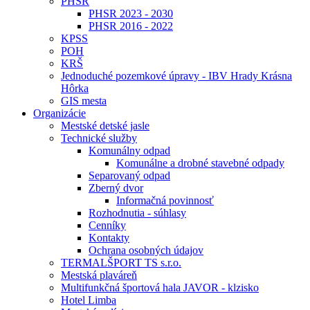
PHSR
PHSR 2023 - 2030
PHSR 2016 - 2022
KPSS
POH
KRŠ
Jednoduché pozemkové úpravy - IBV Hrady Krásna
Hôrka
GIS mesta
Organizácie
Mestské detské jasle
Technické služby
Komunálny odpad
Komunálne a drobné stavebné odpady
Separovaný odpad
Zberný dvor
Informačná povinnosť
Rozhodnutia - súhlasy
Cenníky
Kontakty
Ochrana osobných údajov
TERMALŠPORT TS s.r.o.
Mestská plaváreň
Multifunkčná športová hala JAVOR - klzisko
Hotel Limba