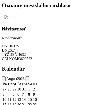
Oznamy mestského rozhlasu
Návštevnosť
Návštevnosť:
ONLINE:
5
DNES:
747
TÝŽDEŇ:
4632
CELKOM:
3600722
Kalendár
August
2026
Po
Ut
St
Št
Pia
So
Ne
27
28
29
30
31
1
2
3
4
5
6
7
8
9
10
11
12
13
14
15
16
17
18
19
20
21
22
23