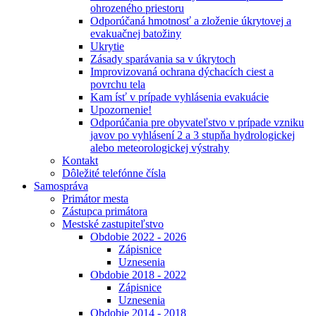
ohrozeného priestoru
Odporúčaná hmotnosť a zloženie úkrytovej a
evakuačnej batožiny
Ukrytie
Zásady sparávania sa v úkrytoch
Improvizovaná ochrana dýchacích ciest a
povrchu tela
Kam ísť v prípade vyhlásenia evakuácie
Upozornenie!
Odporúčania pre obyvateľstvo v prípade vzniku
javov po vyhlásení 2 a 3 stupňa hydrologickej
alebo meteorologickej výstrahy
Kontakt
Dôležité telefónne čísla
Samospráva
Primátor mesta
Zástupca primátora
Mestské zastupiteľstvo
Obdobie 2022 - 2026
Zápisnice
Uznesenia
Obdobie 2018 - 2022
Zápisnice
Uznesenia
Obdobie 2014 - 2018