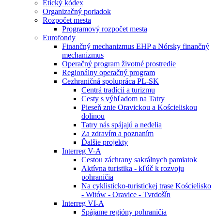
Etický kódex
Organizačný poriadok
Rozpočet mesta
Programový rozpočet mesta
Eurofondy
Finančný mechanizmus EHP a Nórsky finančný
mechanizmus
Operačný program životné prostredie
Regionálny operačný program
Cezhraničná spolupráca PL-SK
Centrá tradícií a turizmu
Cesty s výhľadom na Tatry
Pieseň znie Oravickou a Kościeliskou
dolinou
Tatry nás spájajú a nedelia
Za zdravím a poznaním
Ďalšie projekty
Interreg V-A
Cestou záchrany sakrálnych pamiatok
Aktívna turistika - kľúč k rozvoju
pohraničia
Na cyklisticko-turistickej trase Kościelisko
- Witów - Oravice - Tvrdošín
Interreg VI-A
Spájame regióny pohraničia