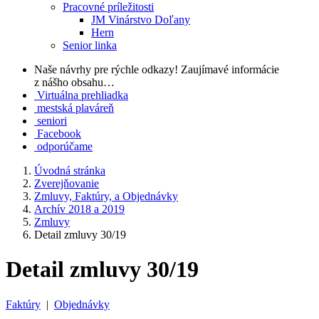
Pracovné príležitosti
JM Vinárstvo Doľany
Hern
Senior linka
Naše návrhy pre rýchle odkazy!
Zaujímavé informácie
z nášho obsahu…
Virtuálna prehliadka
mestská plaváreň
seniori
Facebook
odporúčame
Úvodná stránka
Zverejňovanie
Zmluvy, Faktúry, a Objednávky
Archív 2018 a 2019
Zmluvy
Detail zmluvy 30/19
Detail zmluvy 30/19
Faktúry
|
Objednávky