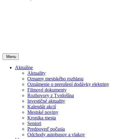
Menu
Aktuálne
Aktuality
Oznamy mestského rozhlasu
Oznámenie o prerušení dodávky elektriny
Filmové dokumenty
Rozhovory z Tvrdošína
Investičné aktuality
Kalendár akcií
Mestské noviny
Kronika mesta
Seniori
Predpoveď počasia
Odchody autobusov a vlakov