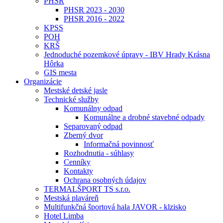
PHSR
PHSR 2023 - 2030
PHSR 2016 - 2022
KPSS
POH
KRŠ
Jednoduché pozemkové úpravy - IBV Hrady Krásna
Hôrka
GIS mesta
Organizácie
Mestské detské jasle
Technické služby
Komunálny odpad
Komunálne a drobné stavebné odpady
Separovaný odpad
Zberný dvor
Informačná povinnosť
Rozhodnutia - súhlasy
Cenníky
Kontakty
Ochrana osobných údajov
TERMALŠPORT TS s.r.o.
Mestská plaváreň
Multifunkčná športová hala JAVOR - klzisko
Hotel Limba