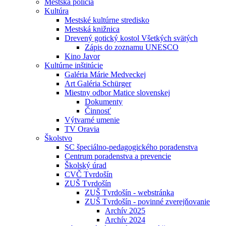
Mestská polícia
Kultúra
Mestské kultúrne stredisko
Mestská knižnica
Drevený gotický kostol Všetkých svätých
Zápis do zoznamu UNESCO
Kino Javor
Kultúrne inštitúcie
Galéria Márie Medveckej
Art Galéria Schürger
Miestny odbor Matice slovenskej
Dokumenty
Činnosť
Výtvarné umenie
TV Oravia
Školstvo
SC špeciálno-pedagogického poradenstva
Centrum poradenstva a prevencie
Školský úrad
CVČ Tvrdošín
ZUŠ Tvrdošín
ZUŠ Tvrdošín - webstránka
ZUŠ Tvrdošín - povinné zverejňovanie
Archív 2025
Archív 2024