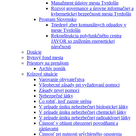
Manažment údajov mesta Tvrdošín
Rozvoj governance a úrovne informačnej a
kybernetickej bezpečnosti mesta Tvrdošín
Program Slovensko
Triedený zber komunálnych odpadov v
meste Tvrdošín
Rekonštrukcia polyfunkčného centra
JAVOR so znížením energetickej
náročnosti
Dotácie
Bytový fond mesta
Priestory na prenájom
Archív ponúk
Krízové situácie
Varovanie obyvateľstva
Všeobecné zásady pri vyžadovaní pomoci
Zásady prvej pomoci
Nebezpečné látky
Čo robiť, keď zaznie siréna
V prípade úniku nebezbečnej biologickej látky
V prípade úniku nebezbečnej chemickéj látky
V prípade úniku nebezbečnej radioakívnej látky
Činnosť v oblasti ohrozenej povodňami a
záplavami
Činnosť pri nutnosti urýchleného opustenia