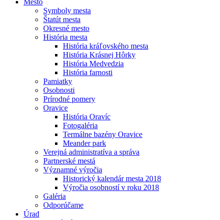
Mesto
Symboly mesta
Štatút mesta
Okresné mesto
História mesta
História kráľovského mesta
História Krásnej Hôrky
História Medvedzia
História farnosti
Pamiatky
Osobnosti
Prírodné pomery
Oravice
História Oravíc
Fotogaléria
Termálne bazény Oravice
Meander park
Verejná administratíva a správa
Partnerské mestá
Významné výročia
Historický kalendár mesta 2018
Výročia osobností v roku 2018
Galéria
Odporúčame
Úrad