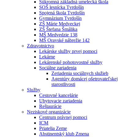
Súkromná základná umelecká škola
SOŠ lesnícka Tvrdošín
Spojená škola Tvrdošín
Gymnázium Tvrdošín
ZŠ Márie Medveckej
ZŠ Štefana Šmálika
MŠ Medvedzie 138
MŠ Oravské nábrežie 142
Zdravotnictvo
Lekárske služby prvej pomoci
Lekárne
Lekárenské pohotovostné služby
Sociálne zariadenia
Zeriadenia sociálnych služieb
Agentúry domácej ošetrovateľskej
starostlivosti
Služby
Cestovné kancelárie
Ubytovacie zariadenia
Reštaurácie
Neziskové organizácie
Centrum právnej pomoci
ICM
Priatelia Zeme
Abstinentský klub Zmena