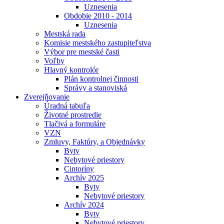
Uznesenia
Obdobie 2010 - 2014
Uznesenia
Mestská rada
Komisie mestského zastupiteľstva
Výbor pre mestské časti
Voľby
Hlavný kontrolór
Plán kontrolnej činnosti
Správy a stanoviská
Zverejňovanie
Úradná tabuľa
Životné prostredie
Tlačivá a formuláre
VZN
Zmluvy, Faktúry, a Objednávky
Byty
Nebytové priestory
Cintoríny
Archív 2025
Byty
Nebytové priestory
Archív 2024
Byty
Nebytové priestory