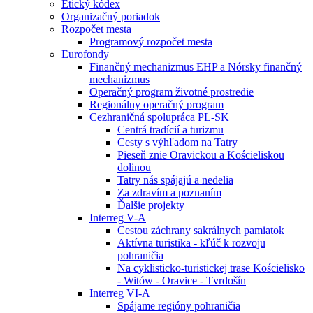
Etický kódex
Organizačný poriadok
Rozpočet mesta
Programový rozpočet mesta
Eurofondy
Finančný mechanizmus EHP a Nórsky finančný
mechanizmus
Operačný program životné prostredie
Regionálny operačný program
Cezhraničná spolupráca PL-SK
Centrá tradícií a turizmu
Cesty s výhľadom na Tatry
Pieseň znie Oravickou a Kościeliskou
dolinou
Tatry nás spájajú a nedelia
Za zdravím a poznaním
Ďalšie projekty
Interreg V-A
Cestou záchrany sakrálnych pamiatok
Aktívna turistika - kľúč k rozvoju
pohraničia
Na cyklisticko-turistickej trase Kościelisko
- Witów - Oravice - Tvrdošín
Interreg VI-A
Spájame regióny pohraničia