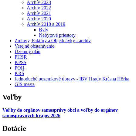
Archív 2023
Archív 2022
Archív 2021
Archív 2020
Archív 2018 a 2019
Byty
Nebytové priestory
Zmluvy, Faktúry a Objednávky - archív
Verejné obstarávanie
Územný plán
PHSR
KPSS
POH
KRŠ
Jednoduché pozemkové úpravy - IBV Hrady Krásna Hôrka
GIS mesta
Voľby
Voľby do orgánov samosprávy obcí a voľby do orgánov
samosprávnych krajov 2026
Dotácie