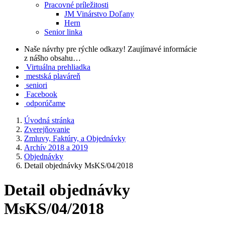
Pracovné príležitosti
JM Vinárstvo Doľany
Hern
Senior linka
Naše návrhy pre rýchle odkazy!
Zaujímavé informácie
z nášho obsahu…
Virtuálna prehliadka
mestská plaváreň
seniori
Facebook
odporúčame
Úvodná stránka
Zverejňovanie
Zmluvy, Faktúry, a Objednávky
Archív 2018 a 2019
Objednávky
Detail objednávky MsKS/04/2018
Detail objednávky
MsKS/04/2018