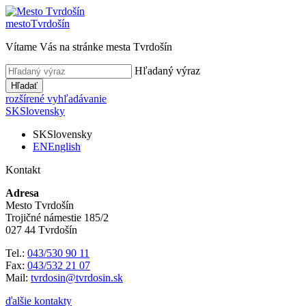
mesto
Tvrdošín
Vítame Vás na stránke mesta Tvrdošín
Hľadaný výraz
Hľadať
rozšírené vyhľadávanie
SK
Slovensky
SK
Slovensky
EN
English
Kontakt
Adresa
Mesto Tvrdošín
Trojičné námestie 185/2
027 44 Tvrdošín
Tel.:
043/530 90 11
Fax:
043/532 21 07
Mail:
tvrdosin@tvrdosin.sk
ďalšie kontakty