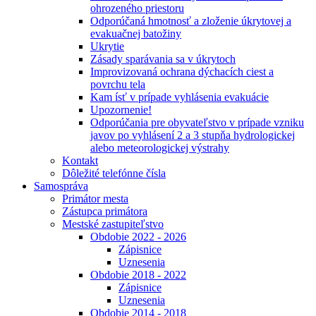
ohrozeného priestoru
Odporúčaná hmotnosť a zloženie úkrytovej a
evakuačnej batožiny
Ukrytie
Zásady sparávania sa v úkrytoch
Improvizovaná ochrana dýchacích ciest a
povrchu tela
Kam ísť v prípade vyhlásenia evakuácie
Upozornenie!
Odporúčania pre obyvateľstvo v prípade vzniku
javov po vyhlásení 2 a 3 stupňa hydrologickej
alebo meteorologickej výstrahy
Kontakt
Dôležité telefónne čísla
Samospráva
Primátor mesta
Zástupca primátora
Mestské zastupiteľstvo
Obdobie 2022 - 2026
Zápisnice
Uznesenia
Obdobie 2018 - 2022
Zápisnice
Uznesenia
Obdobie 2014 - 2018