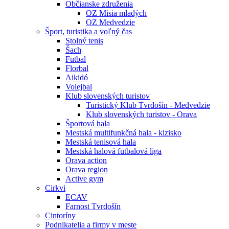
Občianske združenia
OZ Misia mladých
OZ Medvedzie
Šport, turistika a voľný čas
Stolný tenis
Šach
Futbal
Florbal
Aikidó
Volejbal
Klub slovenských turistov
Turistický Klub Tvrdošín - Medvedzie
Klub slovenských turistov - Orava
Športová hala
Mestská multifunkčná hala - klzisko
Mestská tenisová hala
Mestská halová futbalová liga
Orava action
Orava region
Active gym
Cirkvi
ECAV
Farnost Tvrdošín
Cintoríny
Podnikatelia a firmy v meste