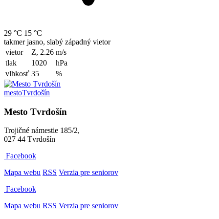
29 °C
15 °C
takmer jasno, slabý západný vietor
vietor
Z, 2.26
m/s
tlak
1020
hPa
vlhkosť
35
%
mesto
Tvrdošín
Mesto Tvrdošín
Trojičné námestie 185/2,
027 44 Tvrdošín
Facebook
Mapa webu
RSS
Verzia pre seniorov
Facebook
Mapa webu
RSS
Verzia pre seniorov