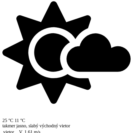
25 °C
11 °C
takmer jasno, slabý východný vietor
vietor
V, 1.61
m/s