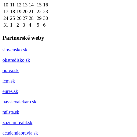
10
11
12
13
14
15
16
17
18
19
20
21
22
23
24
25
26
27
28
29
30
31
1
2
3
4
5
6
Partnerské weby
slovensko.sk
okstredisko.sk
orava.sk
icm.sk
eures.sk
navstevalekara.sk
milsta.sk
zoznamrealit.sk
academiaoravia.sk