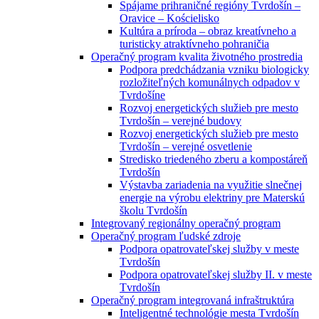
Spájame prihraničné regióny Tvrdošín –
Oravice – Kościelisko
Kultúra a príroda – obraz kreatívneho a
turisticky atraktívneho pohraničia
Operačný program kvalita životného prostredia
Podpora predchádzania vzniku biologicky
rozložiteľných komunálnych odpadov v
Tvrdošíne
Rozvoj energetických služieb pre mesto
Tvrdošín – verejné budovy
Rozvoj energetických služieb pre mesto
Tvrdošín – verejné osvetlenie
Stredisko triedeného zberu a kompostáreň
Tvrdošín
Výstavba zariadenia na využitie slnečnej
energie na výrobu elektriny pre Materskú
školu Tvrdošín
Integrovaný regionálny operačný program
Operačný program ľudské zdroje
Podpora opatrovateľskej služby v meste
Tvrdošín
Podpora opatrovateľskej služby II. v meste
Tvrdošín
Operačný program integrovaná infraštruktúra
Inteligentné technológie mesta Tvrdošín