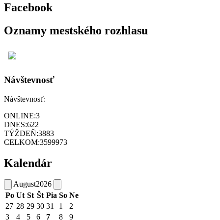
Facebook
Oznamy mestského rozhlasu
Návštevnosť
Návštevnosť:
ONLINE:
3
DNES:
622
TÝŽDEŇ:
3883
CELKOM:
3599973
Kalendár
August
2026
Po
Ut
St
Št
Pia
So
Ne
27
28
29
30
31
1
2
3
4
5
6
7
8
9