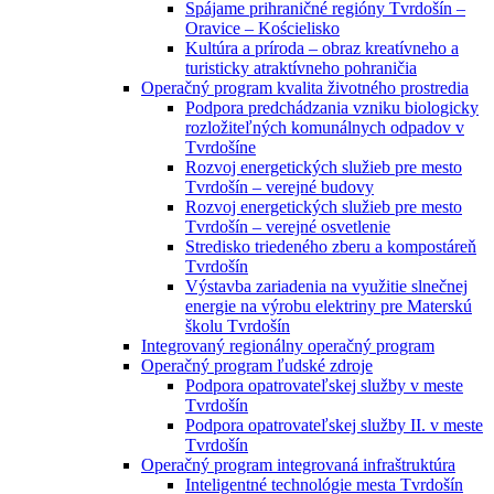
Spájame prihraničné regióny Tvrdošín –
Oravice – Kościelisko
Kultúra a príroda – obraz kreatívneho a
turisticky atraktívneho pohraničia
Operačný program kvalita životného prostredia
Podpora predchádzania vzniku biologicky
rozložiteľných komunálnych odpadov v
Tvrdošíne
Rozvoj energetických služieb pre mesto
Tvrdošín – verejné budovy
Rozvoj energetických služieb pre mesto
Tvrdošín – verejné osvetlenie
Stredisko triedeného zberu a kompostáreň
Tvrdošín
Výstavba zariadenia na využitie slnečnej
energie na výrobu elektriny pre Materskú
školu Tvrdošín
Integrovaný regionálny operačný program
Operačný program ľudské zdroje
Podpora opatrovateľskej služby v meste
Tvrdošín
Podpora opatrovateľskej služby II. v meste
Tvrdošín
Operačný program integrovaná infraštruktúra
Inteligentné technológie mesta Tvrdošín