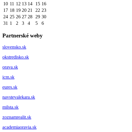
10
11
12
13
14
15
16
17
18
19
20
21
22
23
24
25
26
27
28
29
30
31
1
2
3
4
5
6
Partnerské weby
slovensko.sk
okstredisko.sk
orava.sk
icm.sk
eures.sk
navstevalekara.sk
milsta.sk
zoznamrealit.sk
academiaoravia.sk