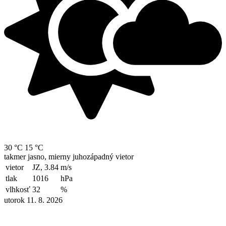
30 °C
15 °C
takmer jasno, mierny juhozápadný vietor
vietor
JZ, 3.84
m/s
tlak
1016
hPa
vlhkosť
32
%
utorok 11. 8. 2026