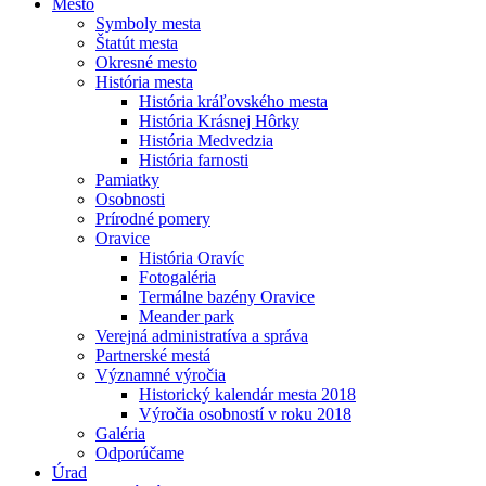
Mesto
Symboly mesta
Štatút mesta
Okresné mesto
História mesta
História kráľovského mesta
História Krásnej Hôrky
História Medvedzia
História farnosti
Pamiatky
Osobnosti
Prírodné pomery
Oravice
História Oravíc
Fotogaléria
Termálne bazény Oravice
Meander park
Verejná administratíva a správa
Partnerské mestá
Významné výročia
Historický kalendár mesta 2018
Výročia osobností v roku 2018
Galéria
Odporúčame
Úrad