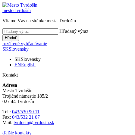
mesto
Tvrdošín
Vítame Vás na stránke mesta Tvrdošín
Hľadaný výraz
Hľadať
rozšírené vyhľadávanie
SK
Slovensky
SK
Slovensky
EN
English
Kontakt
Adresa
Mesto Tvrdošín
Trojičné námestie 185/2
027 44 Tvrdošín
Tel.:
043/530 90 11
Fax:
043/532 21 07
Mail:
tvrdosin@tvrdosin.sk
ďalšie kontakty