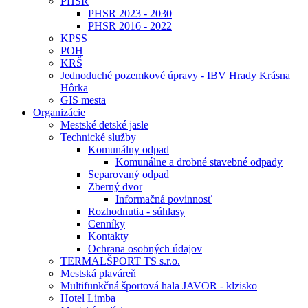
PHSR
PHSR 2023 - 2030
PHSR 2016 - 2022
KPSS
POH
KRŠ
Jednoduché pozemkové úpravy - IBV Hrady Krásna
Hôrka
GIS mesta
Organizácie
Mestské detské jasle
Technické služby
Komunálny odpad
Komunálne a drobné stavebné odpady
Separovaný odpad
Zberný dvor
Informačná povinnosť
Rozhodnutia - súhlasy
Cenníky
Kontakty
Ochrana osobných údajov
TERMALŠPORT TS s.r.o.
Mestská plaváreň
Multifunkčná športová hala JAVOR - klzisko
Hotel Limba