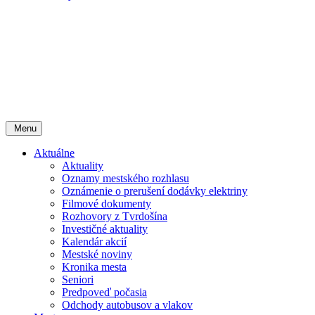
Menu
Aktuálne
Aktuality
Oznamy mestského rozhlasu
Oznámenie o prerušení dodávky elektriny
Filmové dokumenty
Rozhovory z Tvrdošína
Investičné aktuality
Kalendár akcií
Mestské noviny
Kronika mesta
Seniori
Predpoveď počasia
Odchody autobusov a vlakov