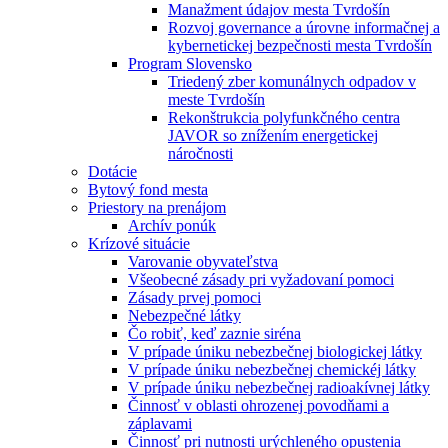
Manažment údajov mesta Tvrdošín
Rozvoj governance a úrovne informačnej a
kybernetickej bezpečnosti mesta Tvrdošín
Program Slovensko
Triedený zber komunálnych odpadov v
meste Tvrdošín
Rekonštrukcia polyfunkčného centra
JAVOR so znížením energetickej
náročnosti
Dotácie
Bytový fond mesta
Priestory na prenájom
Archív ponúk
Krízové situácie
Varovanie obyvateľstva
Všeobecné zásady pri vyžadovaní pomoci
Zásady prvej pomoci
Nebezpečné látky
Čo robiť, keď zaznie siréna
V prípade úniku nebezbečnej biologickej látky
V prípade úniku nebezbečnej chemickéj látky
V prípade úniku nebezbečnej radioakívnej látky
Činnosť v oblasti ohrozenej povodňami a
záplavami
Činnosť pri nutnosti urýchleného opustenia