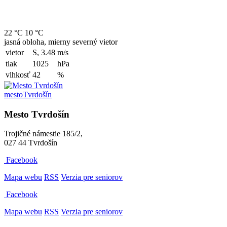
22 °C
10 °C
jasná obloha, mierny severný vietor
vietor
S, 3.48
m/s
tlak
1025
hPa
vlhkosť
42
%
mesto
Tvrdošín
Mesto Tvrdošín
Trojičné námestie 185/2,
027 44 Tvrdošín
Facebook
Mapa webu
RSS
Verzia pre seniorov
Facebook
Mapa webu
RSS
Verzia pre seniorov