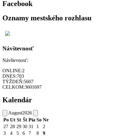
Facebook
Oznamy mestského rozhlasu
Návštevnosť
Návštevnosť:
ONLINE:
2
DNES:
703
TÝŽDEŇ:
5607
CELKOM:
3601697
Kalendár
August
2026
Po
Ut
St
Št
Pia
So
Ne
27
28
29
30
31
1
2
3
4
5
6
7
8
9