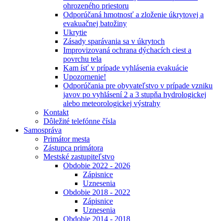
ohrozeného priestoru
Odporúčaná hmotnosť a zloženie úkrytovej a
evakuačnej batožiny
Ukrytie
Zásady sparávania sa v úkrytoch
Improvizovaná ochrana dýchacích ciest a
povrchu tela
Kam ísť v prípade vyhlásenia evakuácie
Upozornenie!
Odporúčania pre obyvateľstvo v prípade vzniku
javov po vyhlásení 2 a 3 stupňa hydrologickej
alebo meteorologickej výstrahy
Kontakt
Dôležité telefónne čísla
Samospráva
Primátor mesta
Zástupca primátora
Mestské zastupiteľstvo
Obdobie 2022 - 2026
Zápisnice
Uznesenia
Obdobie 2018 - 2022
Zápisnice
Uznesenia
Obdobie 2014 - 2018