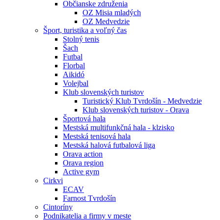
Občianske združenia
OZ Misia mladých
OZ Medvedzie
Šport, turistika a voľný čas
Stolný tenis
Šach
Futbal
Florbal
Aikidó
Volejbal
Klub slovenských turistov
Turistický Klub Tvrdošín - Medvedzie
Klub slovenských turistov - Orava
Športová hala
Mestská multifunkčná hala - klzisko
Mestská tenisová hala
Mestská halová futbalová liga
Orava action
Orava region
Active gym
Cirkvi
ECAV
Farnost Tvrdošín
Cintoríny
Podnikatelia a firmy v meste