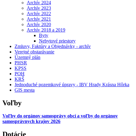
Archív 2024
Archív 2023
Archív 2022
Archív 2021
Archív 2020
Archív 2018 a 2019
Byty
Nebytové priestory
Zmluvy, Faktúry a Objednávky - archív
Verejné obstarávanie
Územný plán
PHSR
KPSS
POH
KRŠ
Jednoduché pozemkové úpravy - IBV Hrady Krásna Hôrka
GIS mesta
Voľby
Voľby do orgánov samosprávy obcí a voľby do orgánov
samosprávnych krajov 2026
Dotácie