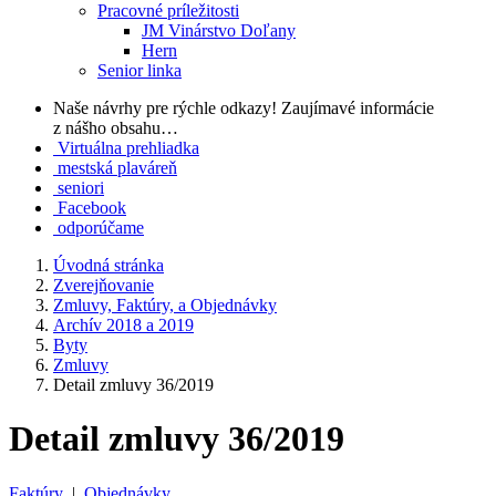
Pracovné príležitosti
JM Vinárstvo Doľany
Hern
Senior linka
Naše návrhy pre rýchle odkazy!
Zaujímavé informácie
z nášho obsahu…
Virtuálna prehliadka
mestská plaváreň
seniori
Facebook
odporúčame
Úvodná stránka
Zverejňovanie
Zmluvy, Faktúry, a Objednávky
Archív 2018 a 2019
Byty
Zmluvy
Detail zmluvy 36/2019
Detail zmluvy 36/2019
Faktúry
|
Objednávky