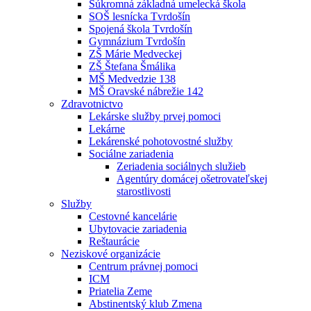
Súkromná základná umelecká škola
SOŠ lesnícka Tvrdošín
Spojená škola Tvrdošín
Gymnázium Tvrdošín
ZŠ Márie Medveckej
ZŠ Štefana Šmálika
MŠ Medvedzie 138
MŠ Oravské nábrežie 142
Zdravotnictvo
Lekárske služby prvej pomoci
Lekárne
Lekárenské pohotovostné služby
Sociálne zariadenia
Zeriadenia sociálnych služieb
Agentúry domácej ošetrovateľskej
starostlivosti
Služby
Cestovné kancelárie
Ubytovacie zariadenia
Reštaurácie
Neziskové organizácie
Centrum právnej pomoci
ICM
Priatelia Zeme
Abstinentský klub Zmena