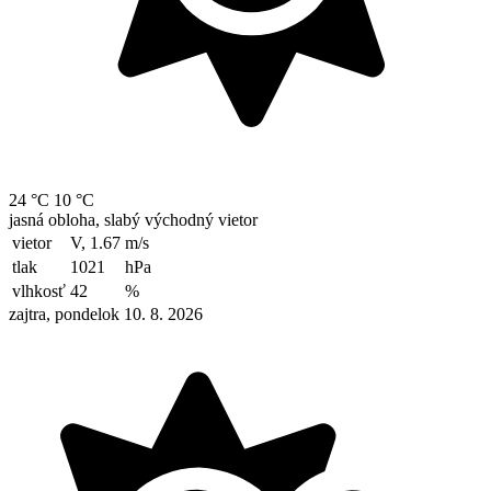
24 °C
10 °C
jasná obloha, slabý východný vietor
vietor
V, 1.67
m/s
tlak
1021
hPa
vlhkosť
42
%
zajtra, pondelok 10. 8. 2026