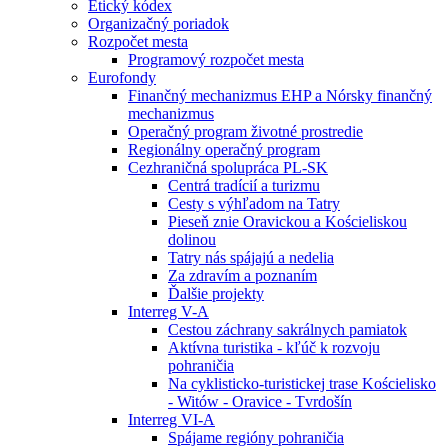
Etický kódex
Organizačný poriadok
Rozpočet mesta
Programový rozpočet mesta
Eurofondy
Finančný mechanizmus EHP a Nórsky finančný
mechanizmus
Operačný program životné prostredie
Regionálny operačný program
Cezhraničná spolupráca PL-SK
Centrá tradícií a turizmu
Cesty s výhľadom na Tatry
Pieseň znie Oravickou a Kościeliskou
dolinou
Tatry nás spájajú a nedelia
Za zdravím a poznaním
Ďalšie projekty
Interreg V-A
Cestou záchrany sakrálnych pamiatok
Aktívna turistika - kľúč k rozvoju
pohraničia
Na cyklisticko-turistickej trase Kościelisko
- Witów - Oravice - Tvrdošín
Interreg VI-A
Spájame regióny pohraničia