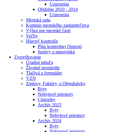
Uznesenia
Obdobie 2010 - 2014
Uznesenia
Mestská rada
Komisie mestského zastupiteľstva
Výbor pre mestské časti
Voľby
Hlavný kontrolór
Plán kontrolnej činnosti
Správy a stanoviská
Zverejňovanie
Úradná tabuľa
Životné prostredie
Tlačivá a formuláre
VZN
Zmluvy, Faktúry, a Objednávky
Byty
Nebytové priestory
Cintoríny
Archív 2025
Byty
Nebytové priestory
Archív 2024
Byty
Nebytové priestory