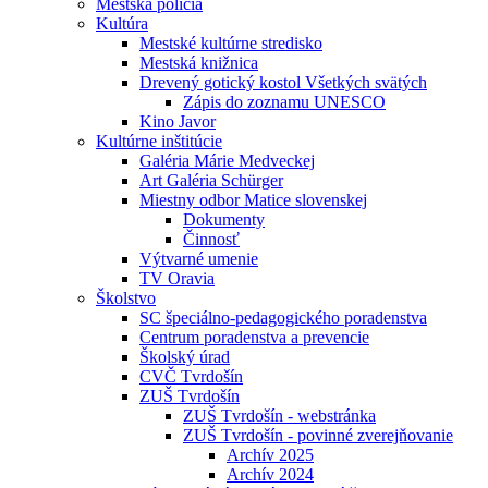
Mestská polícia
Kultúra
Mestské kultúrne stredisko
Mestská knižnica
Drevený gotický kostol Všetkých svätých
Zápis do zoznamu UNESCO
Kino Javor
Kultúrne inštitúcie
Galéria Márie Medveckej
Art Galéria Schürger
Miestny odbor Matice slovenskej
Dokumenty
Činnosť
Výtvarné umenie
TV Oravia
Školstvo
SC špeciálno-pedagogického poradenstva
Centrum poradenstva a prevencie
Školský úrad
CVČ Tvrdošín
ZUŠ Tvrdošín
ZUŠ Tvrdošín - webstránka
ZUŠ Tvrdošín - povinné zverejňovanie
Archív 2025
Archív 2024