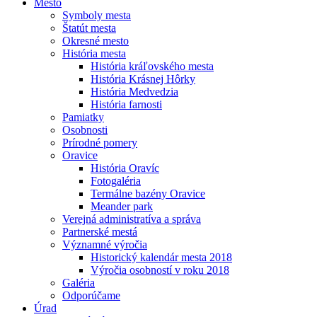
Mesto
Symboly mesta
Štatút mesta
Okresné mesto
História mesta
História kráľovského mesta
História Krásnej Hôrky
História Medvedzia
História farnosti
Pamiatky
Osobnosti
Prírodné pomery
Oravice
História Oravíc
Fotogaléria
Termálne bazény Oravice
Meander park
Verejná administratíva a správa
Partnerské mestá
Významné výročia
Historický kalendár mesta 2018
Výročia osobností v roku 2018
Galéria
Odporúčame
Úrad