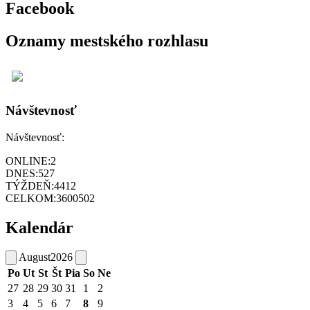
Facebook
Oznamy mestského rozhlasu
Návštevnosť
Návštevnosť:
ONLINE:
2
DNES:
527
TÝŽDEŇ:
4412
CELKOM:
3600502
Kalendár
August
2026
Po
Ut
St
Št
Pia
So
Ne
27
28
29
30
31
1
2
3
4
5
6
7
8
9