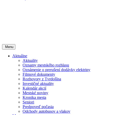
Menu
Aktuálne
Aktuality
Oznamy mestského rozhlasu
Oznámenie o prerušení dodávky elektriny
Filmové dokumenty
Rozhovory z Tvrdošína
Investičné aktuality
Kalendár akcií
Mestské noviny
Kronika mesta
Seniori
Predpoveď počasia
Odchody autobusov a vlakov