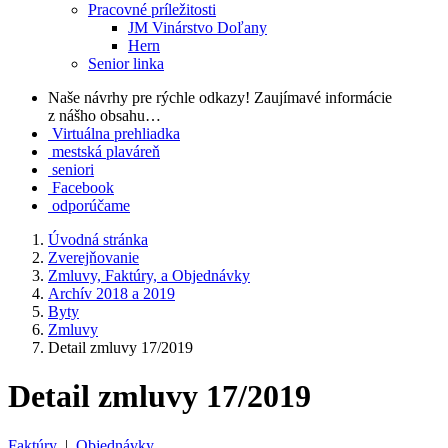
Pracovné príležitosti
JM Vinárstvo Doľany
Hern
Senior linka
Naše návrhy pre rýchle odkazy!
Zaujímavé informácie
z nášho obsahu…
Virtuálna prehliadka
mestská plaváreň
seniori
Facebook
odporúčame
Úvodná stránka
Zverejňovanie
Zmluvy, Faktúry, a Objednávky
Archív 2018 a 2019
Byty
Zmluvy
Detail zmluvy 17/2019
Detail zmluvy 17/2019
Faktúry
|
Objednávky