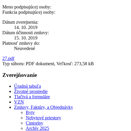
Meno podpisujúcej osoby:
Funkcia podpisujúcej osoby:
Dátum zverejnenia:
14. 10. 2019
Dátum účinnosti zmluvy:
15. 10. 2019
Platnosť zmluvy do:
Neuvedené
27.pdf
Typ súboru: PDF dokument, Veľkosť: 273,58 kB
Zverejňovanie
Úradná tabuľa
Životné prostredie
Tlačivá a formuláre
VZN
Zmluvy, Faktúry, a Objednávky
Byty
Nebytové priestory
Cintoríny
Archív 2025