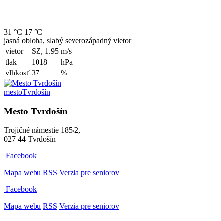
31 °C
17 °C
jasná obloha, slabý severozápadný vietor
vietor
SZ, 1.95
m/s
tlak
1018
hPa
vlhkosť
37
%
mesto
Tvrdošín
Mesto Tvrdošín
Trojičné námestie 185/2,
027 44 Tvrdošín
Facebook
Mapa webu
RSS
Verzia pre seniorov
Facebook
Mapa webu
RSS
Verzia pre seniorov