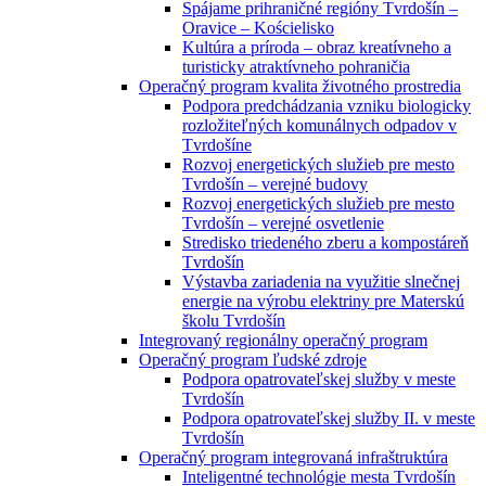
Spájame prihraničné regióny Tvrdošín –
Oravice – Kościelisko
Kultúra a príroda – obraz kreatívneho a
turisticky atraktívneho pohraničia
Operačný program kvalita životného prostredia
Podpora predchádzania vzniku biologicky
rozložiteľných komunálnych odpadov v
Tvrdošíne
Rozvoj energetických služieb pre mesto
Tvrdošín – verejné budovy
Rozvoj energetických služieb pre mesto
Tvrdošín – verejné osvetlenie
Stredisko triedeného zberu a kompostáreň
Tvrdošín
Výstavba zariadenia na využitie slnečnej
energie na výrobu elektriny pre Materskú
školu Tvrdošín
Integrovaný regionálny operačný program
Operačný program ľudské zdroje
Podpora opatrovateľskej služby v meste
Tvrdošín
Podpora opatrovateľskej služby II. v meste
Tvrdošín
Operačný program integrovaná infraštruktúra
Inteligentné technológie mesta Tvrdošín