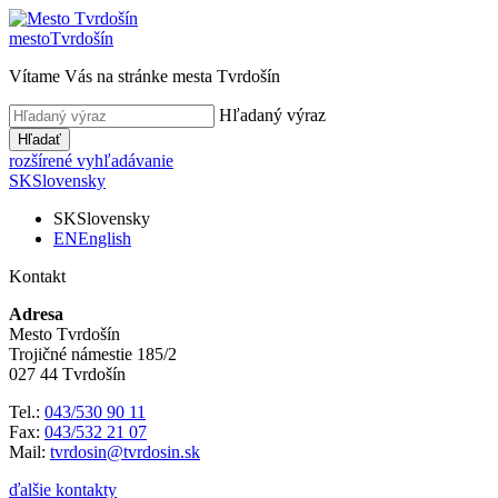
mesto
Tvrdošín
Vítame Vás na stránke mesta Tvrdošín
Hľadaný výraz
Hľadať
rozšírené vyhľadávanie
SK
Slovensky
SK
Slovensky
EN
English
Kontakt
Adresa
Mesto Tvrdošín
Trojičné námestie 185/2
027 44 Tvrdošín
Tel.:
043/530 90 11
Fax:
043/532 21 07
Mail:
tvrdosin@tvrdosin.sk
ďalšie kontakty