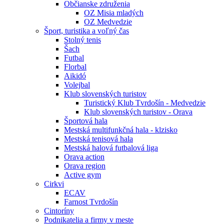
Občianske združenia
OZ Misia mladých
OZ Medvedzie
Šport, turistika a voľný čas
Stolný tenis
Šach
Futbal
Florbal
Aikidó
Volejbal
Klub slovenských turistov
Turistický Klub Tvrdošín - Medvedzie
Klub slovenských turistov - Orava
Športová hala
Mestská multifunkčná hala - klzisko
Mestská tenisová hala
Mestská halová futbalová liga
Orava action
Orava region
Active gym
Cirkvi
ECAV
Farnost Tvrdošín
Cintoríny
Podnikatelia a firmy v meste