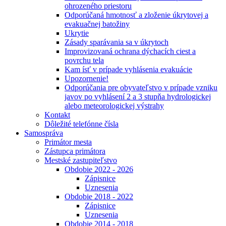
ohrozeného priestoru
Odporúčaná hmotnosť a zloženie úkrytovej a
evakuačnej batožiny
Ukrytie
Zásady sparávania sa v úkrytoch
Improvizovaná ochrana dýchacích ciest a
povrchu tela
Kam ísť v prípade vyhlásenia evakuácie
Upozornenie!
Odporúčania pre obyvateľstvo v prípade vzniku
javov po vyhlásení 2 a 3 stupňa hydrologickej
alebo meteorologickej výstrahy
Kontakt
Dôležité telefónne čísla
Samospráva
Primátor mesta
Zástupca primátora
Mestské zastupiteľstvo
Obdobie 2022 - 2026
Zápisnice
Uznesenia
Obdobie 2018 - 2022
Zápisnice
Uznesenia
Obdobie 2014 - 2018