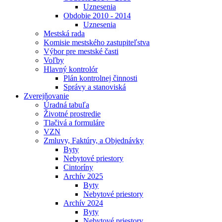
Uznesenia
Obdobie 2010 - 2014
Uznesenia
Mestská rada
Komisie mestského zastupiteľstva
Výbor pre mestské časti
Voľby
Hlavný kontrolór
Plán kontrolnej činnosti
Správy a stanoviská
Zverejňovanie
Úradná tabuľa
Životné prostredie
Tlačivá a formuláre
VZN
Zmluvy, Faktúry, a Objednávky
Byty
Nebytové priestory
Cintoríny
Archív 2025
Byty
Nebytové priestory
Archív 2024
Byty
Nebytové priestory