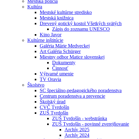
Mestská polícia
Kultúra
Mestské kultúrne stredisko
Mestská knižnica
Drevený gotický kostol Všetkých svätých
Zápis do zoznamu UNESCO
Kino Javor
Kultúrne inštitúcie
Galéria Márie Medveckej
Art Galéria Schürger
Miestny odbor Matice slovenskej
Dokumenty
Činnosť
Výtvarné umenie
TV Oravia
Školstvo
SC špeciálno-pedagogického poradenstva
Centrum poradenstva a prevencie
Školský úrad
CVČ Tvrdošín
ZUŠ Tvrdošín
ZUŠ Tvrdošín - webstránka
ZUŠ Tvrdošín - povinné zverejňovanie
Archív 2025
Archív 2024