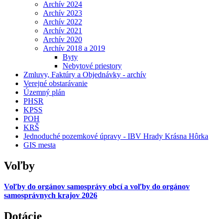
Archív 2024
Archív 2023
Archív 2022
Archív 2021
Archív 2020
Archív 2018 a 2019
Byty
Nebytové priestory
Zmluvy, Faktúry a Objednávky - archív
Verejné obstarávanie
Územný plán
PHSR
KPSS
POH
KRŠ
Jednoduché pozemkové úpravy - IBV Hrady Krásna Hôrka
GIS mesta
Voľby
Voľby do orgánov samosprávy obcí a voľby do orgánov
samosprávnych krajov 2026
Dotácie