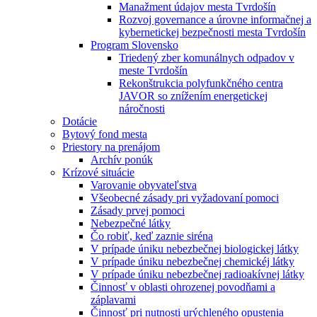
Manažment údajov mesta Tvrdošín
Rozvoj governance a úrovne informačnej a
kybernetickej bezpečnosti mesta Tvrdošín
Program Slovensko
Triedený zber komunálnych odpadov v
meste Tvrdošín
Rekonštrukcia polyfunkčného centra
JAVOR so znížením energetickej
náročnosti
Dotácie
Bytový fond mesta
Priestory na prenájom
Archív ponúk
Krízové situácie
Varovanie obyvateľstva
Všeobecné zásady pri vyžadovaní pomoci
Zásady prvej pomoci
Nebezpečné látky
Čo robiť, keď zaznie siréna
V prípade úniku nebezbečnej biologickej látky
V prípade úniku nebezbečnej chemickéj látky
V prípade úniku nebezbečnej radioakívnej látky
Činnosť v oblasti ohrozenej povodňami a
záplavami
Činnosť pri nutnosti urýchleného opustenia