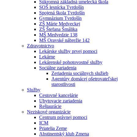
Súkromná základná umelecká škola
SOŠ lesnícka Tvrdošín
Spojená škola Tvrdošín
Gymnázium Tvrdošín
ZŠ Márie Medveckej
ZŠ Štefana Šmálika
MŠ Medvedzie 138
MŠ Oravské nábrežie 142
Zdravotnictvo
Lekárske služby prvej pomoci
Lekárne
Lekárenské pohotovostné služby
Sociálne zariadenia
Zeriadenia sociálnych služieb
Agentúry domácej ošetrovateľskej
starostlivosti
Služby
Cestovné kancelárie
Ubytovacie zariadenia
Reštaurácie
Neziskové organizácie
Centrum právnej pomoci
ICM
Priatelia Zeme
Abstinentský klub Zmena