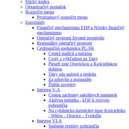
Etický kódex
Organizačný poriadok
Rozpočet mesta
Programový rozpočet mesta
Eurofondy
Finančný mechanizmus EHP a Nórsky finančný
mechanizmus
Operačný program životné prostredie
Regionálny operačný program
Cezhraničná spolupráca PL-SK
Centrá tradícií a turizmu
Cesty s výhľadom na Tatry
Pieseň znie Oravickou a Kościeliskou
dolinou
Tatry nás spájajú a nedelia
Za zdravím a poznaním
Ďalšie projekty
Interreg V-A
Cestou záchrany sakrálnych pamiatok
Aktívna turistika - kľúč k rozvoju
pohraničia
Na cyklisticko-turistickej trase Kościelisko
- Witów - Oravice - Tvrdošín
Interreg VI-A
Spájame regióny pohraničia