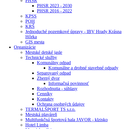
PHSR
PHSR 2023 - 2030
PHSR 2016 - 2022
KPSS
POH
KRŠ
Jednoduché pozemkové úpravy - IBV Hrady Krásna
Hôrka
GIS mesta
Organizácie
Mestské detské jasle
Technické služby
Komunálny odpad
Komunálne a drobné stavebné odpady
Separovaný odpad
Zberný dvor
Informačná povinnosť
Rozhodnutia - súhlasy
Cenníky
Kontakty
Ochrana osobných údajov
TERMALŠPORT TS s.r.o.
Mestská plaváreň
Multifunkčná športová hala JAVOR - klzisko
Hotel Limba