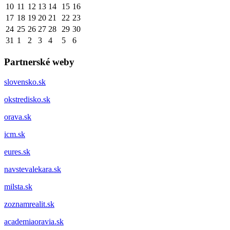
10
11
12
13
14
15
16
17
18
19
20
21
22
23
24
25
26
27
28
29
30
31
1
2
3
4
5
6
Partnerské weby
slovensko.sk
okstredisko.sk
orava.sk
icm.sk
eures.sk
navstevalekara.sk
milsta.sk
zoznamrealit.sk
academiaoravia.sk