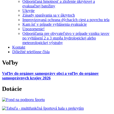
Odporúčaná hmotnosť a zloženie úkrytovej a
evakuačnej batožiny
Ukrytie
Zásady sparávania sa v úkrytoch
Improvizovaná ochrana dýchacích ciest a povrchu tela
Kam ísť v prípade vyhlásenia evakuácie
Upozornenie!
Odporúčania pre obyvateľstvo v prípade vzniku javov
po vyhlásení 2 a 3 stupňa hydrologickej alebo
meteorologickej výstrahy
Kontakt
Dôležité telefónne čísla
Voľby
Voľby do orgánov samosprávy obcí a voľby do orgánov
samosprávnych krajov 2026
Dotácie