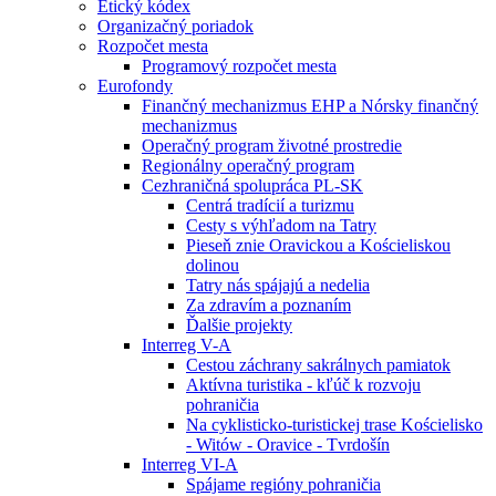
Etický kódex
Organizačný poriadok
Rozpočet mesta
Programový rozpočet mesta
Eurofondy
Finančný mechanizmus EHP a Nórsky finančný
mechanizmus
Operačný program životné prostredie
Regionálny operačný program
Cezhraničná spolupráca PL-SK
Centrá tradícií a turizmu
Cesty s výhľadom na Tatry
Pieseň znie Oravickou a Kościeliskou
dolinou
Tatry nás spájajú a nedelia
Za zdravím a poznaním
Ďalšie projekty
Interreg V-A
Cestou záchrany sakrálnych pamiatok
Aktívna turistika - kľúč k rozvoju
pohraničia
Na cyklisticko-turistickej trase Kościelisko
- Witów - Oravice - Tvrdošín
Interreg VI-A
Spájame regióny pohraničia