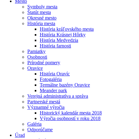
Mesto
Symboly mesta
Štatút mesta
Okresné mesto
História mesta
História kráľovského mesta
História Krásnej Hôrky
História Medvedzia
História farnosti
Pamiatky
Osobnosti
Prírodné pomery
Oravice
História Oravíc
Fotogaléria
Termálne bazény Oravice
Meander park
Verejná administratíva a správa
Partnerské mestá
Významné výročia
Historický kalendár mesta 2018
Výročia osobností v roku 2018
Galéria
Odporúčame
Úrad