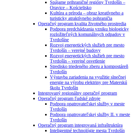
Spájame prihraničné regióny Tvrdošín –
Oravice – Kościelisko
Kultúra a príroda – obraz kreatívneho a
turisticky atraktívneho pohraničia
Operačný program kvalita životného prostredia
Podpora predchádzania vzniku biologicky
rozložiteľných komunálnych odpadov v
Tvrdošíne
Rozvoj energetických služieb pre mesto
Tvrdošín – verejné budovy
Rozvoj energetických služieb pre mesto
Tvrdošín – verejné osvetlenie
Stredisko triedeného zberu a kompostáreň
Tvrdošín
Výstavba zariadenia na využitie slnečnej
energie na výrobu elektriny pre Materskú
školu Tvrdošín
Integrovaný regionálny operačný program
Operačný program ľudské zdroje
Podpora opatrovateľskej služby v meste
Tvrdošín
Podpora opatrovateľskej služby II. v meste
Tvrdošín
Operačný program integrovaná infraštruktúra
Inteligentné technológie mesta Tvrdošín