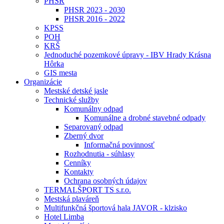
PHSR
PHSR 2023 - 2030
PHSR 2016 - 2022
KPSS
POH
KRŠ
Jednoduché pozemkové úpravy - IBV Hrady Krásna
Hôrka
GIS mesta
Organizácie
Mestské detské jasle
Technické služby
Komunálny odpad
Komunálne a drobné stavebné odpady
Separovaný odpad
Zberný dvor
Informačná povinnosť
Rozhodnutia - súhlasy
Cenníky
Kontakty
Ochrana osobných údajov
TERMALŠPORT TS s.r.o.
Mestská plaváreň
Multifunkčná športová hala JAVOR - klzisko
Hotel Limba