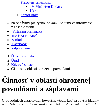
Pracovné príležitosti
JM Vinárstvo Doľany
Hern
Senior linka
Naše návrhy pre rýchle odkazy!
Zaujímavé informácie
z nášho obsahu…
Virtuálna prehliadka
mestská plaváreň
seniori
Facebook
odporúčame
Úvodná stránka
Úrad
Krízové situácie
Činnosť v oblasti ohrozenej povodňami a...
Činnosť v oblasti ohrozenej
povodňami a záplavami
O povodniach a záplavách hovoríme vtedy, keď sa zvýšia hladiny
vodných tokov, voda vystúpi zo svojich korýt a zaplaví priľahlé