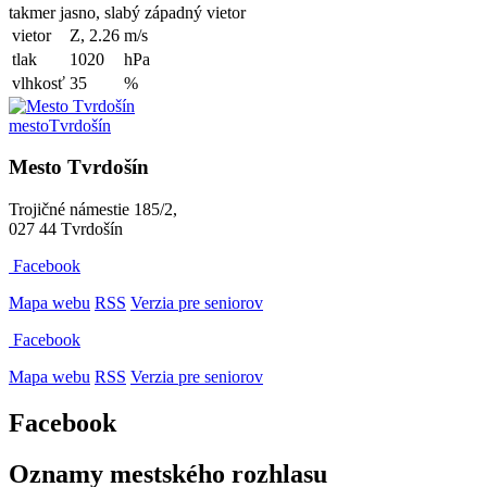
takmer jasno, slabý západný vietor
vietor
Z, 2.26
m/s
tlak
1020
hPa
vlhkosť
35
%
mesto
Tvrdošín
Mesto Tvrdošín
Trojičné námestie 185/2,
027 44 Tvrdošín
Facebook
Mapa webu
RSS
Verzia pre seniorov
Facebook
Mapa webu
RSS
Verzia pre seniorov
Facebook
Oznamy mestského rozhlasu