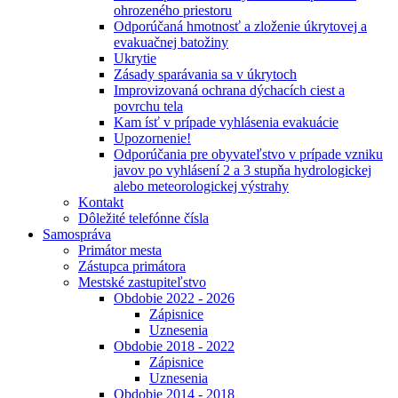
ohrozeného priestoru
Odporúčaná hmotnosť a zloženie úkrytovej a
evakuačnej batožiny
Ukrytie
Zásady sparávania sa v úkrytoch
Improvizovaná ochrana dýchacích ciest a
povrchu tela
Kam ísť v prípade vyhlásenia evakuácie
Upozornenie!
Odporúčania pre obyvateľstvo v prípade vzniku
javov po vyhlásení 2 a 3 stupňa hydrologickej
alebo meteorologickej výstrahy
Kontakt
Dôležité telefónne čísla
Samospráva
Primátor mesta
Zástupca primátora
Mestské zastupiteľstvo
Obdobie 2022 - 2026
Zápisnice
Uznesenia
Obdobie 2018 - 2022
Zápisnice
Uznesenia
Obdobie 2014 - 2018