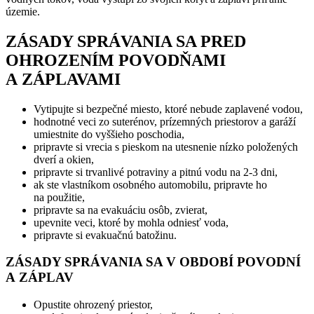
územie.
ZÁSADY SPRÁVANIA SA PRED
OHROZENÍM POVODŇAMI
A ZÁPLAVAMI
Vytipujte si bezpečné miesto, ktoré nebude zaplavené vodou,
hodnotné veci zo suterénov, prízemných priestorov a garáží
umiestnite do vyššieho poschodia,
pripravte si vrecia s pieskom na utesnenie nízko položených
dverí a okien,
pripravte si trvanlivé potraviny a pitnú vodu na 2-3 dni,
ak ste vlastníkom osobného automobilu, pripravte ho
na použitie,
pripravte sa na evakuáciu osôb, zvierat,
upevnite veci, ktoré by mohla odniesť voda,
pripravte si evakuačnú batožinu.
ZÁSADY SPRÁVANIA SA V OBDOBÍ POVODNÍ
A ZÁPLAV
Opustite ohrozený priestor,