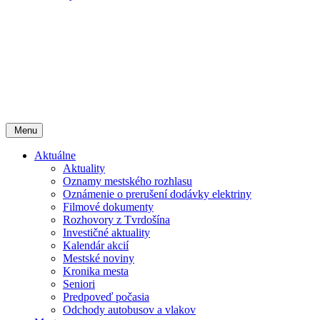
Menu
Aktuálne
Aktuality
Oznamy mestského rozhlasu
Oznámenie o prerušení dodávky elektriny
Filmové dokumenty
Rozhovory z Tvrdošína
Investičné aktuality
Kalendár akcií
Mestské noviny
Kronika mesta
Seniori
Predpoveď počasia
Odchody autobusov a vlakov