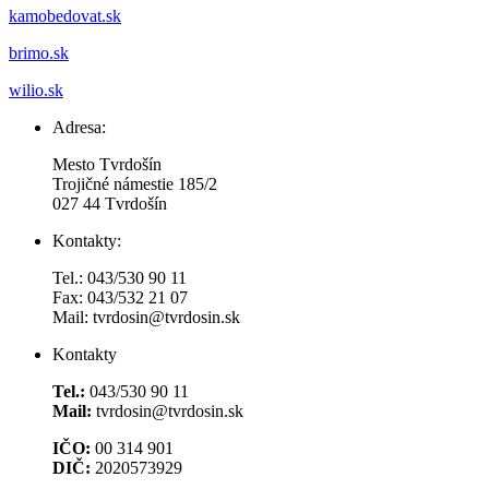
kamobedovat.sk
brimo.sk
wilio.sk
Adresa:
Mesto Tvrdošín
Trojičné námestie 185/2
027 44 Tvrdošín
Kontakty:
Tel.: 043/530 90 11
Fax: 043/532 21 07
Mail: tvrdosin@tvrdosin.sk
Kontakty
Tel.:
043/530 90 11
Mail:
tvrdosin@tvrdosin.sk
IČO:
00 314 901
DIČ:
2020573929