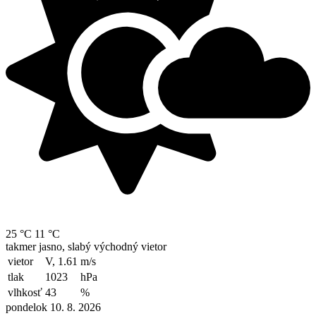
25 °C
11 °C
takmer jasno, slabý východný vietor
vietor
V, 1.61
m/s
tlak
1023
hPa
vlhkosť
43
%
pondelok 10. 8. 2026