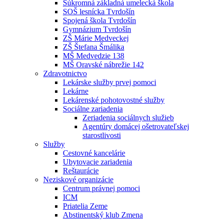
Súkromná základná umelecká škola
SOŠ lesnícka Tvrdošín
Spojená škola Tvrdošín
Gymnázium Tvrdošín
ZŠ Márie Medveckej
ZŠ Štefana Šmálika
MŠ Medvedzie 138
MŠ Oravské nábrežie 142
Zdravotnictvo
Lekárske služby prvej pomoci
Lekárne
Lekárenské pohotovostné služby
Sociálne zariadenia
Zeriadenia sociálnych služieb
Agentúry domácej ošetrovateľskej
starostlivosti
Služby
Cestovné kancelárie
Ubytovacie zariadenia
Reštaurácie
Neziskové organizácie
Centrum právnej pomoci
ICM
Priatelia Zeme
Abstinentský klub Zmena