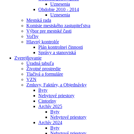
Uznesenia
Obdobie 2010 - 2014
Uznesenia
Mestská rada
Komisie mestského zastupiteľstva
Výbor pre mestské časti
Voľby
Hlavný kontrolór
Plán kontrolnej činnosti
Správy a stanoviská
Zverejňovanie
Úradná tabuľa
Životné prostredie
Tlačivá a formuláre
VZN
Zmluvy, Faktúry, a Objednávky
Byty
Nebytové priestory
Cintoríny
Archív 2025
Byty
Nebytové priestory
Archív 2024
Byty
Nebytové priestory