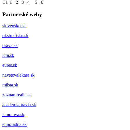
31
1
2
3
4
5
6
Partnerské weby
slovensko.sk
okstredisko.sk
orava.sk
icm.sk
eures.sk
navstevalekara.sk
milsta.sk
zoznamrealit.sk
academiaoravia.sk
icmorava.sk
euporadna.sk