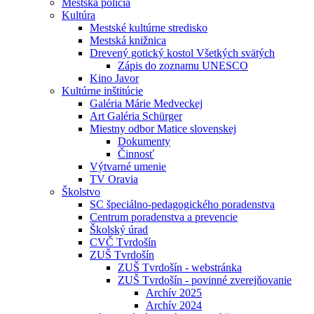
Mestská polícia
Kultúra
Mestské kultúrne stredisko
Mestská knižnica
Drevený gotický kostol Všetkých svätých
Zápis do zoznamu UNESCO
Kino Javor
Kultúrne inštitúcie
Galéria Márie Medveckej
Art Galéria Schürger
Miestny odbor Matice slovenskej
Dokumenty
Činnosť
Výtvarné umenie
TV Oravia
Školstvo
SC špeciálno-pedagogického poradenstva
Centrum poradenstva a prevencie
Školský úrad
CVČ Tvrdošín
ZUŠ Tvrdošín
ZUŠ Tvrdošín - webstránka
ZUŠ Tvrdošín - povinné zverejňovanie
Archív 2025
Archív 2024