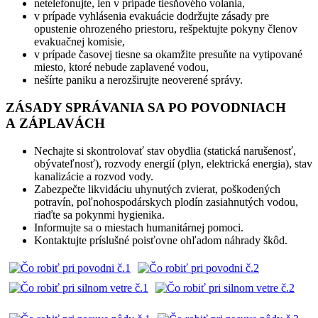
netelefonujte, len v prípade tiesňového volania,
v prípade vyhlásenia evakuácie dodržujte zásady pre
opustenie ohrozeného priestoru, rešpektujte pokyny členov
evakuačnej komisie,
v prípade časovej tiesne sa okamžite presuňte na vytipované
miesto, ktoré nebude zaplavené vodou,
nešírte paniku a nerozširujte neoverené správy.
ZÁSADY SPRÁVANIA SA PO POVODNIACH
A ZÁPLAVÁCH
Nechajte si skontrolovať stav obydlia (statická narušenosť,
obývateľnosť), rozvody energií (plyn, elektrická energia), stav
kanalizácie a rozvod vody.
Zabezpečte likvidáciu uhynutých zvierat, poškodených
potravín, poľnohospodárskych plodín zasiahnutých vodou,
riaďte sa pokynmi hygienika.
Informujte sa o miestach humanitárnej pomoci.
Kontaktujte príslušné poisťovne ohľadom náhrady škôd.