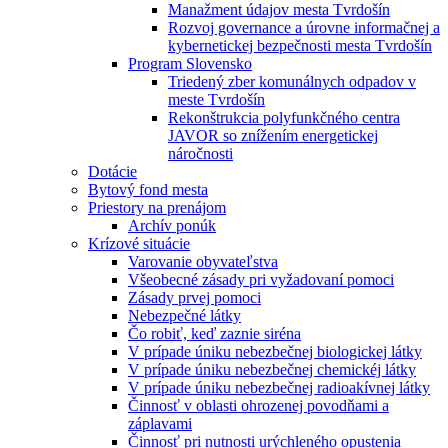
Manažment údajov mesta Tvrdošín
Rozvoj governance a úrovne informačnej a
kybernetickej bezpečnosti mesta Tvrdošín
Program Slovensko
Triedený zber komunálnych odpadov v
meste Tvrdošín
Rekonštrukcia polyfunkčného centra
JAVOR so znížením energetickej
náročnosti
Dotácie
Bytový fond mesta
Priestory na prenájom
Archív ponúk
Krízové situácie
Varovanie obyvateľstva
Všeobecné zásady pri vyžadovaní pomoci
Zásady prvej pomoci
Nebezpečné látky
Čo robiť, keď zaznie siréna
V prípade úniku nebezbečnej biologickej látky
V prípade úniku nebezbečnej chemickéj látky
V prípade úniku nebezbečnej radioakívnej látky
Činnosť v oblasti ohrozenej povodňami a
záplavami
Činnosť pri nutnosti urýchleného opustenia