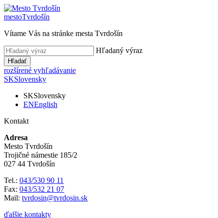
mesto
Tvrdošín
Vítame Vás na stránke mesta Tvrdošín
Hľadaný výraz
Hľadať
rozšírené vyhľadávanie
SK
Slovensky
SK
Slovensky
EN
English
Kontakt
Adresa
Mesto Tvrdošín
Trojičné námestie 185/2
027 44 Tvrdošín
Tel.:
043/530 90 11
Fax:
043/532 21 07
Mail:
tvrdosin@tvrdosin.sk
ďalšie kontakty