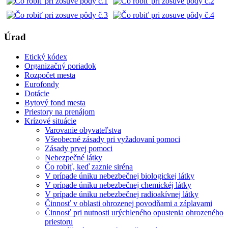
Úrad
Etický kódex
Organizačný poriadok
Rozpočet mesta
Eurofondy
Dotácie
Bytový fond mesta
Priestory na prenájom
Krízové situácie
Varovanie obyvateľstva
Všeobecné zásady pri vyžadovaní pomoci
Zásady prvej pomoci
Nebezpečné látky
Čo robiť, keď zaznie siréna
V prípade úniku nebezbečnej biologickej látky
V prípade úniku nebezbečnej chemickéj látky
V prípade úniku nebezbečnej radioakívnej látky
Činnosť v oblasti ohrozenej povodňami a záplavami
Činnosť pri nutnosti urýchleného opustenia ohrozeného
priestoru