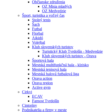
Občianske združenia
OZ Misia mladých
OZ Medvedzie
Šport, turistika a voľný čas
Stolný tenis
Šach
Futbal
Florbal
Aikidó
Volejbal
Klub slovenských turistov
Turistický Klub Tvrdošín - Medvedzie
Klub slovenských turistov - Orava
Športová hala
Mestská multifunkčná hala - klzisko
Mestská tenisová hala
Mestská halová futbalová liga
Orava action
Orava region
Active gym
Cirkvi
ECAV
Farnost Tvrdošín
Cintoríny
Podnikatelia a firmy v meste