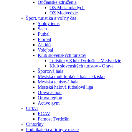
Občianske združenia
OZ Misia mladých
OZ Medvedzie
Šport, turistika a voľný čas
Stolný tenis
Šach
Futbal
Florbal
Aikidó
Volejbal
Klub slovenských turistov
Turistický Klub Tvrdošín - Medvedzie
Klub slovenských turistov - Orava
Športová hala
Mestská multifunkčná hala - klzisko
Mestská tenisová hala
Mestská halová futbalová liga
Orava action
Orava region
Active gym
Cirkvi
ECAV
Farnost Tvrdošín
Cintoríny
Podnikatelia a firmy v meste