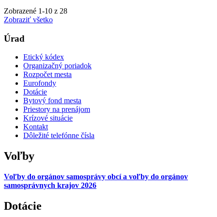
Zobrazené
1
-
10
z 28
Zobraziť všetko
Úrad
Etický kódex
Organizačný poriadok
Rozpočet mesta
Eurofondy
Dotácie
Bytový fond mesta
Priestory na prenájom
Krízové situácie
Kontakt
Dôležité telefónne čísla
Voľby
Voľby do orgánov samosprávy obcí a voľby do orgánov
samosprávnych krajov 2026
Dotácie