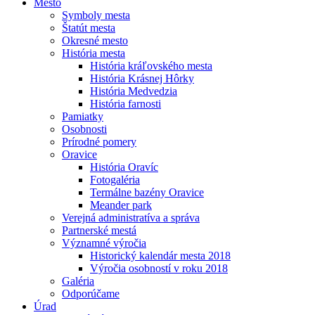
Mesto
Symboly mesta
Štatút mesta
Okresné mesto
História mesta
História kráľovského mesta
História Krásnej Hôrky
História Medvedzia
História farnosti
Pamiatky
Osobnosti
Prírodné pomery
Oravice
História Oravíc
Fotogaléria
Termálne bazény Oravice
Meander park
Verejná administratíva a správa
Partnerské mestá
Významné výročia
Historický kalendár mesta 2018
Výročia osobností v roku 2018
Galéria
Odporúčame
Úrad