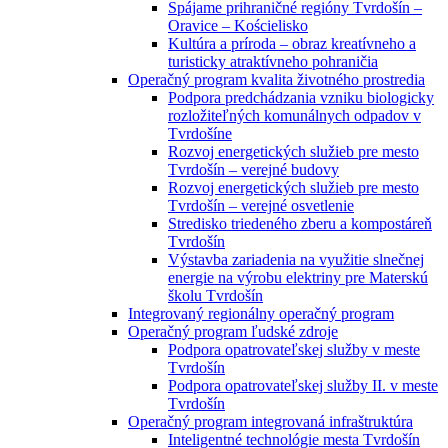
Spájame prihraničné regióny Tvrdošín –
Oravice – Kościelisko
Kultúra a príroda – obraz kreatívneho a
turisticky atraktívneho pohraničia
Operačný program kvalita životného prostredia
Podpora predchádzania vzniku biologicky
rozložiteľných komunálnych odpadov v
Tvrdošíne
Rozvoj energetických služieb pre mesto
Tvrdošín – verejné budovy
Rozvoj energetických služieb pre mesto
Tvrdošín – verejné osvetlenie
Stredisko triedeného zberu a kompostáreň
Tvrdošín
Výstavba zariadenia na využitie slnečnej
energie na výrobu elektriny pre Materskú
školu Tvrdošín
Integrovaný regionálny operačný program
Operačný program ľudské zdroje
Podpora opatrovateľskej služby v meste
Tvrdošín
Podpora opatrovateľskej služby II. v meste
Tvrdošín
Operačný program integrovaná infraštruktúra
Inteligentné technológie mesta Tvrdošín