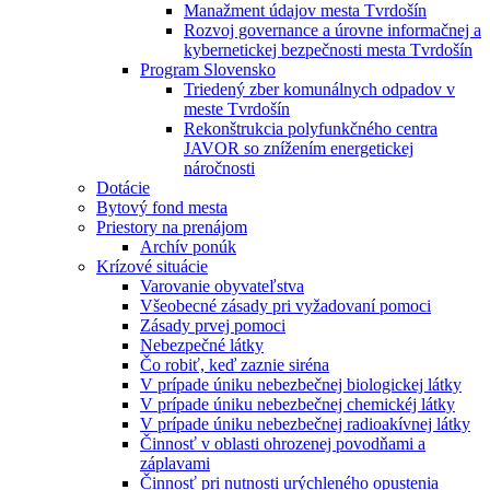
Manažment údajov mesta Tvrdošín
Rozvoj governance a úrovne informačnej a
kybernetickej bezpečnosti mesta Tvrdošín
Program Slovensko
Triedený zber komunálnych odpadov v
meste Tvrdošín
Rekonštrukcia polyfunkčného centra
JAVOR so znížením energetickej
náročnosti
Dotácie
Bytový fond mesta
Priestory na prenájom
Archív ponúk
Krízové situácie
Varovanie obyvateľstva
Všeobecné zásady pri vyžadovaní pomoci
Zásady prvej pomoci
Nebezpečné látky
Čo robiť, keď zaznie siréna
V prípade úniku nebezbečnej biologickej látky
V prípade úniku nebezbečnej chemickéj látky
V prípade úniku nebezbečnej radioakívnej látky
Činnosť v oblasti ohrozenej povodňami a
záplavami
Činnosť pri nutnosti urýchleného opustenia