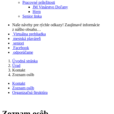
Pracovné príležitosti
JM Vinárstvo Doľany
Hern
Senior linka
Naše návrhy pre rýchle odkazy!
Zaujímavé informácie
z nášho obsahu…
Virtuálna prehliadka
mestská plaváreň
seniori
Facebook
odporúčame
Úvodná stránka
Úrad
Kontakt
Zoznam osôb
Kontakt
Zoznam osôb
Organizačná štruktúra
Zoznam osôb