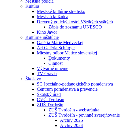
Mestská polícia
Kultúra
Mestské kultúrne stredisko
Mestská knižnica
Drevený gotický kostol Všetkých svätých
Zápis do zoznamu UNESCO
Kino Javor
Kultúrne inštitúcie
Galéria Márie Medveckej
Art Galéria Schürger
Miestny odbor Matice slovenskej
Dokumenty
Činnosť
Výtvarné umenie
TV Oravia
Školstvo
SC špeciálno-pedagogického poradenstva
Centrum poradenstva a prevencie
Školský úrad
CVČ Tvrdošín
ZUŠ Tvrdošín
ZUŠ Tvrdošín - webstránka
ZUŠ Tvrdošín - povinné zverejňovanie
Archív 2025
Archív 2024