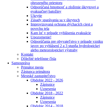
ohrozeného priestoru
Odporúčaná hmotnosť a zloženie úkrytovej a
evakuačnej batožiny
Ukrytie
Zásady sparávania sa v úkrytoch
Improvizovaná ochrana dýchacích ciest a
povrchu tela
Kam ísť v prípade vyhlásenia evakuácie
Upozornenie!
Odporúčania pre obyvateľstvo v prípade vzniku
javov po vyhlásení 2 a 3 stupňa hydrologickej
alebo meteorologickej výstrahy
Kontakt
Dôležité telefónne čísla
Samospráva
Primátor mesta
Zástupca primátora
Mestské zastupiteľstvo
Obdobie 2022 - 2026
Zápisnice
Uznesenia
Obdobie 2018 - 2022
Zápisnice
Uznesenia
Obdobie 2014 - 2018