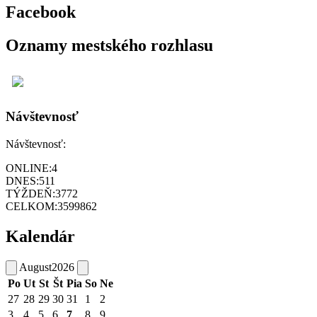
Facebook
Oznamy mestského rozhlasu
Návštevnosť
Návštevnosť:
ONLINE:
4
DNES:
511
TÝŽDEŇ:
3772
CELKOM:
3599862
Kalendár
August
2026
Po
Ut
St
Št
Pia
So
Ne
27
28
29
30
31
1
2
3
4
5
6
7
8
9