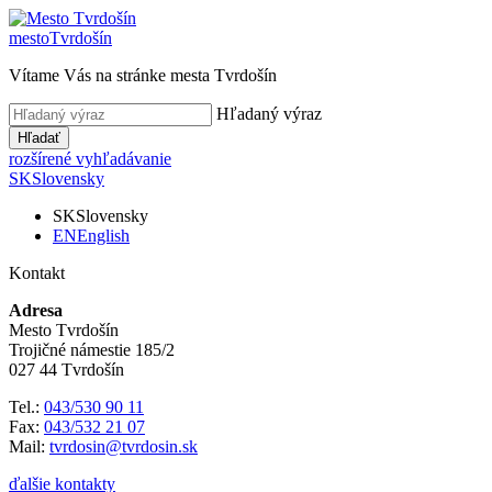
mesto
Tvrdošín
Vítame Vás na stránke mesta Tvrdošín
Hľadaný výraz
Hľadať
rozšírené vyhľadávanie
SK
Slovensky
SK
Slovensky
EN
English
Kontakt
Adresa
Mesto Tvrdošín
Trojičné námestie 185/2
027 44 Tvrdošín
Tel.:
043/530 90 11
Fax:
043/532 21 07
Mail:
tvrdosin@tvrdosin.sk
ďalšie kontakty