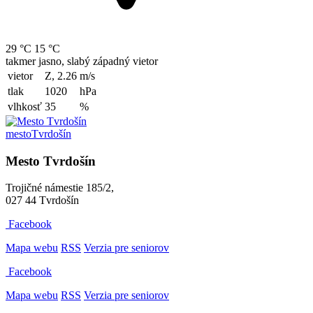
29 °C
15 °C
takmer jasno, slabý západný vietor
vietor
Z, 2.26
m/s
tlak
1020
hPa
vlhkosť
35
%
mesto
Tvrdošín
Mesto Tvrdošín
Trojičné námestie 185/2,
027 44 Tvrdošín
Facebook
Mapa webu
RSS
Verzia pre seniorov
Facebook
Mapa webu
RSS
Verzia pre seniorov