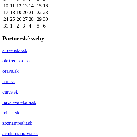
10
11
12
13
14
15
16
17
18
19
20
21
22
23
24
25
26
27
28
29
30
31
1
2
3
4
5
6
Partnerské weby
slovensko.sk
okstredisko.sk
orava.sk
icm.sk
eures.sk
navstevalekara.sk
milsta.sk
zoznamrealit.sk
academiaoravia.sk