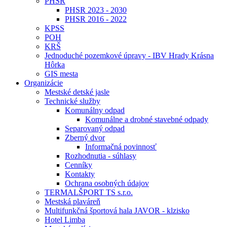
PHSR
PHSR 2023 - 2030
PHSR 2016 - 2022
KPSS
POH
KRŠ
Jednoduché pozemkové úpravy - IBV Hrady Krásna
Hôrka
GIS mesta
Organizácie
Mestské detské jasle
Technické služby
Komunálny odpad
Komunálne a drobné stavebné odpady
Separovaný odpad
Zberný dvor
Informačná povinnosť
Rozhodnutia - súhlasy
Cenníky
Kontakty
Ochrana osobných údajov
TERMALŠPORT TS s.r.o.
Mestská plaváreň
Multifunkčná športová hala JAVOR - klzisko
Hotel Limba