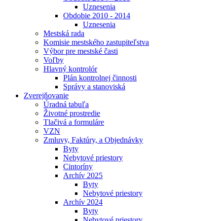
Uznesenia
Obdobie 2010 - 2014
Uznesenia
Mestská rada
Komisie mestského zastupiteľstva
Výbor pre mestské časti
Voľby
Hlavný kontrolór
Plán kontrolnej činnosti
Správy a stanoviská
Zverejňovanie
Úradná tabuľa
Životné prostredie
Tlačivá a formuláre
VZN
Zmluvy, Faktúry, a Objednávky
Byty
Nebytové priestory
Cintoríny
Archív 2025
Byty
Nebytové priestory
Archív 2024
Byty
Nebytové priestory