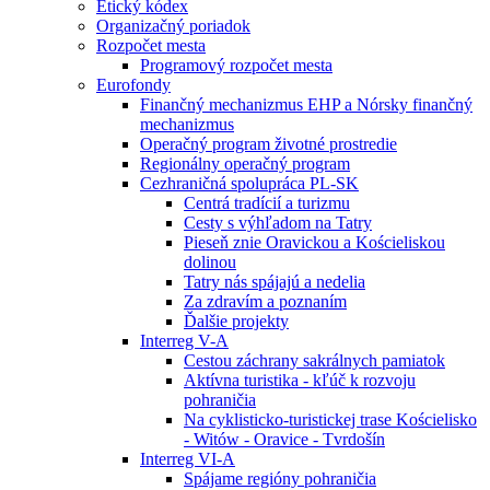
Etický kódex
Organizačný poriadok
Rozpočet mesta
Programový rozpočet mesta
Eurofondy
Finančný mechanizmus EHP a Nórsky finančný
mechanizmus
Operačný program životné prostredie
Regionálny operačný program
Cezhraničná spolupráca PL-SK
Centrá tradícií a turizmu
Cesty s výhľadom na Tatry
Pieseň znie Oravickou a Kościeliskou
dolinou
Tatry nás spájajú a nedelia
Za zdravím a poznaním
Ďalšie projekty
Interreg V-A
Cestou záchrany sakrálnych pamiatok
Aktívna turistika - kľúč k rozvoju
pohraničia
Na cyklisticko-turistickej trase Kościelisko
- Witów - Oravice - Tvrdošín
Interreg VI-A
Spájame regióny pohraničia