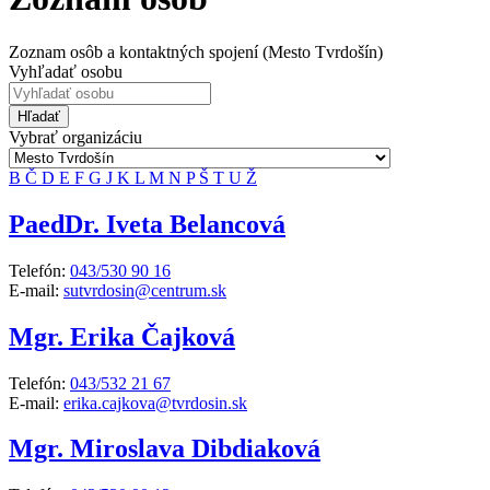
Zoznam osôb a kontaktných spojení (Mesto Tvrdošín)
Vyhľadať osobu
Hľadať
Vybrať organizáciu
B
Č
D
E
F
G
J
K
L
M
N
P
Š
T
U
Ž
PaedDr. Iveta Belancová
Telefón:
043/530 90 16
E-mail:
sutvrdosin@centrum.sk
Mgr. Erika Čajková
Telefón:
043/532 21 67
E-mail:
erika.cajkova@tvrdosin.sk
Mgr. Miroslava Dibdiaková