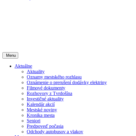
Menu
Aktuálne
Aktuality
Oznamy mestského rozhlasu
Oznámenie o prerušení dodávky elektriny
Filmové dokumenty
Rozhovory z Tvrdošína
Investičné aktuality
Kalendár akcií
Mestské noviny
Kronika mesta
Seniori
Predpoveď počasia
Odchody autobusov a vlakov