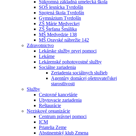
Súkromná základná umelecká škola
SOŠ lesnícka Tvrdošín
Spojená škola Tvrdošín
Gymnázium Tvrdošín
ZŠ Márie Medveckej
ZŠ Štefana Šmálika
MŠ Medvedzie 138
MŠ Oravské nábrežie 142
Zdravotnictvo
Lekárske služby prvej pomoci
Lekárne
Lekárenské pohotovostné služby
Sociálne zariadenia
Zeriadenia sociálnych služieb
Agentúry domácej ošetrovateľskej
starostlivosti
Služby
Cestovné kancelárie
Ubytovacie zariadenia
Reštaurácie
Neziskové organizácie
Centrum právnej pomoci
ICM
Priatelia Zeme
Abstinentský klub Zmena