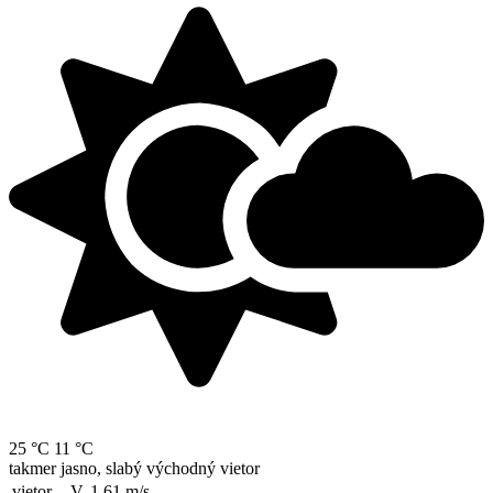
25 °C
11 °C
takmer jasno, slabý východný vietor
vietor
V, 1.61
m/s